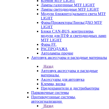
Ксенон MTF LIGHT
Лампы галогенные MTF LIGHT
Лампы светодиодные MTF LIGHT
Модули ближнего/дальнего света MTF
LIGHT
Фары/Прожектора/Линзы/ДХО MTF
LIGHT
Блоки CAN-BUS, контроллеры,
модули для ПТФ и светодиодных ламп
MTF LIGHT
Фары FF.
РАСПРОДАЖА
Автолампы прочие
Автозвук аксессуары и расходные материалы
Назад
Автозвук аксессуары и расходные
материалы
Аксессуары для автозвука
Клемма, вилка
Предохранители и дистрибьютеры
Парковочные системы
Противоугонные системы,
автосигнализации
Назад