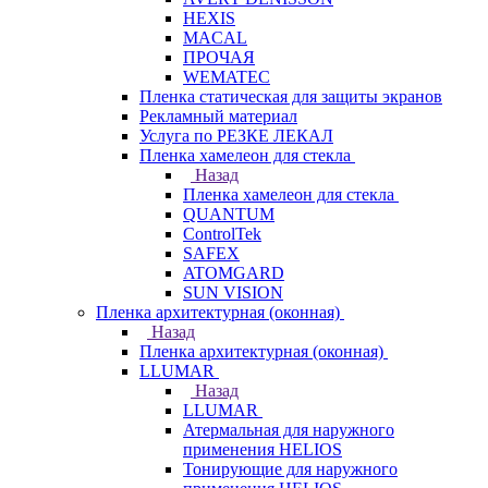
HEXIS
MACAL
ПРОЧАЯ
WEMATEC
Пленка статическая для защиты экранов
Рекламный материал
Услуга по РЕЗКЕ ЛЕКАЛ
Пленка хамелеон для стекла
Назад
Пленка хамелеон для стекла
QUANTUM
ControlTek
SAFEX
ATOMGARD
SUN VISION
Пленка архитектурная (оконная)
Назад
Пленка архитектурная (оконная)
LLUMAR
Назад
LLUMAR
Атермальная для наружного
применения HELIOS
Тонирующие для наружного