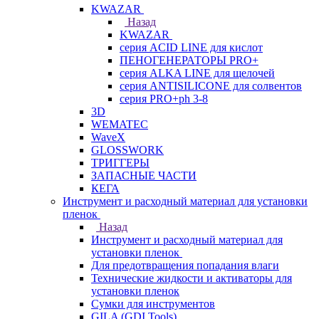
KWAZAR
Назад
KWAZAR
серия ACID LINE для кислот
ПЕНОГЕНЕРАТОРЫ PRO+
серия ALKA LINE для щелочей
серия ANTISILICONE для солвентов
серия PRO+ph 3-8
3D
WEMATEC
WaveX
GLOSSWORK
ТРИГГЕРЫ
ЗАПАСНЫЕ ЧАСТИ
КЕГА
Инструмент и расходный материал для установки
пленок
Назад
Инструмент и расходный материал для
установки пленок
Для предотвращения попадания влаги
Технические жидкости и активаторы для
установки пленок
Сумки для инструментов
GILA (GDI Tools)