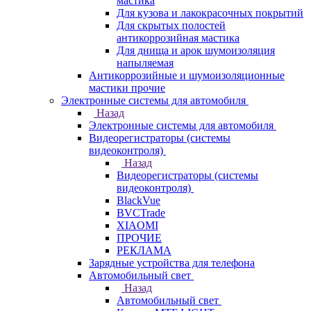
мастика
Для кузова и лакокрасочных покрытий
Для скрытых полостей
антикоррозийная мастика
Для днища и арок шумоизоляция
напыляемая
Антикоррозийные и шумоизоляционные
мастики прочие
Электронные системы для автомобиля
Назад
Электронные системы для автомобиля
Видеорегистраторы (системы
видеоконтроля)
Назад
Видеорегистраторы (системы
видеоконтроля)
BlackVue
BVCTrade
XIAOMI
ПРОЧИЕ
РЕКЛАМА
Зарядные устройства для телефона
Автомобильный свет
Назад
Автомобильный свет