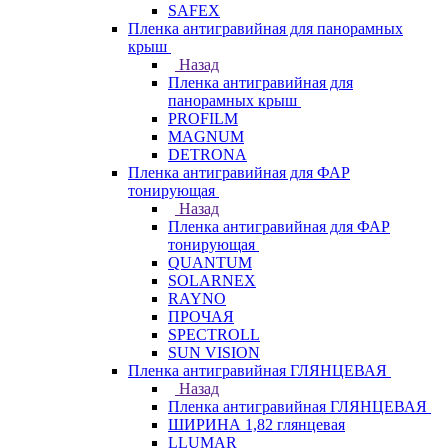
SAFEX
Пленка антигравийная для панорамных
крыш
Назад
Пленка антигравийная для
панорамных крыш
PROFILM
MAGNUM
DETRONA
Пленка антигравийная для ФАР
тонирующая
Назад
Пленка антигравийная для ФАР
тонирующая
QUANTUM
SOLARNEX
RAYNO
ПРОЧАЯ
SPECTROLL
SUN VISION
Пленка антигравийная ГЛЯНЦЕВАЯ
Назад
Пленка антигравийная ГЛЯНЦЕВАЯ
ШИРИНА 1,82 глянцевая
LLUMAR