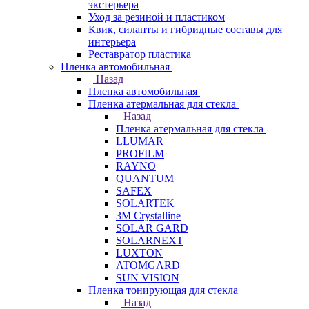
экстерьера
Уход за резиной и пластиком
Квик, силанты и гибридные составы для
интерьера
Реставратор пластика
Пленка автомобильная
Назад
Пленка автомобильная
Пленка атермальная для стекла
Назад
Пленка атермальная для стекла
LLUMAR
PROFILM
RAYNO
QUANTUM
SAFEX
SOLARTEK
3M Crystalline
SOLAR GARD
SOLARNEXT
LUXTON
ATOMGARD
SUN VISION
Пленка тонирующая для стекла
Назад