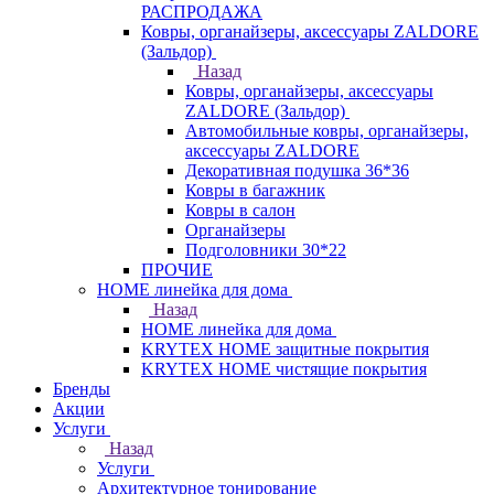
РАСПРОДАЖА
Ковры, органайзеры, аксессуары ZALDORE
(Зальдор)
Назад
Ковры, органайзеры, аксессуары
ZALDORE (Зальдор)
Автомобильные ковры, органайзеры,
аксессуары ZALDORE
Декоративная подушка 36*36
Ковры в багажник
Ковры в салон
Органайзеры
Подголовники 30*22
ПРОЧИЕ
HOME линейка для дома
Назад
HOME линейка для дома
KRYTEX HOME защитные покрытия
KRYTEX HOME чистящие покрытия
Бренды
Акции
Услуги
Назад
Услуги
Архитектурное тонирование