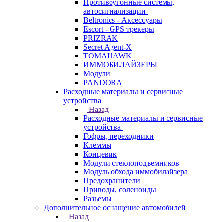
Противоугонные системы,
автосигнализации
Beltronics - Аксессуары
Escort - GPS трекеры
PRIZRAK
Secret Agent-X
TOMAHAWK
ИММОБИЛАЙЗЕРЫ
Модули
PANDORA
Расходные материалы и сервисные
устройства
Назад
Расходные материалы и сервисные
устройства
Гофры, переходники
Клеммы
Концевик
Модули стеклоподъемников
Модуль обхода иммобилайзера
Предохранители
Приводы, соленоиды
Разьемы
Дополнительное оснащение автомобилей
Назад