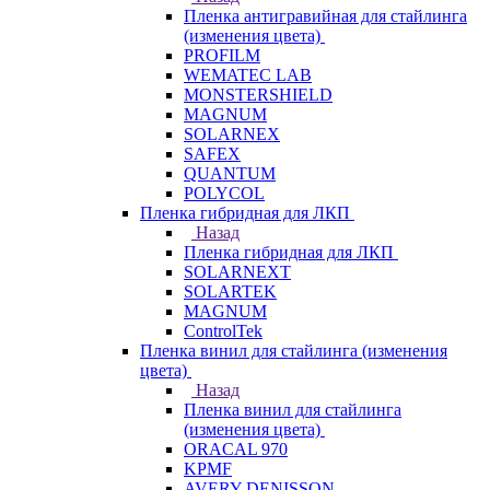
Пленка антигравийная для стайлинга
(изменения цвета)
PROFILM
WEMATEC LAB
MONSTERSHIELD
MAGNUM
SOLARNEX
SAFEX
QUANTUM
POLYCOL
Пленка гибридная для ЛКП
Назад
Пленка гибридная для ЛКП
SOLARNEXT
SOLARTEK
MAGNUM
ControlTek
Пленка винил для стайлинга (изменения
цвета)
Назад
Пленка винил для стайлинга
(изменения цвета)
ORACAL 970
KPMF
AVERY DENISSON