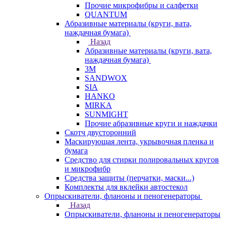
Прочие микрофибры и салфетки
QUANTUM
Абразивные материалы (круги, вата,
наждачная бумага)
Назад
Абразивные материалы (круги, вата,
наждачная бумага)
3М
SANDWOX
SIA
HANKO
MIRKA
SUNMIGHT
Прочие абразивные круги и наждачки
Скотч двусторонний
Маскирующая лента, укрывочная пленка и
бумага
Средство для стирки полировальных кругов
и микрофибр
Средства защиты (перчатки, маски...)
Комплекты для вклейки автостекол
Опрыскиватели, фланоны и пеногенераторы
Назад
Опрыскиватели, фланоны и пеногенераторы