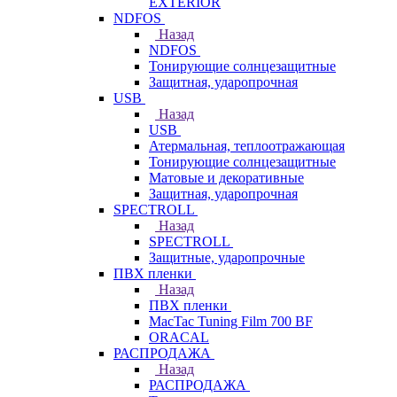
EXTERIOR
NDFOS
Назад
NDFOS
Тонирующие солнцезащитные
Защитная, ударопрочная
USB
Назад
USB
Атермальная, теплоотражающая
Тонирующие солнцезащитные
Матовые и декоративные
Защитная, ударопрочная
SPECTROLL
Назад
SPECTROLL
Защитные, ударопрочные
ПВХ пленки
Назад
ПВХ пленки
MacTac Tuning Film 700 BF
ORACAL
РАСПРОДАЖА
Назад
РАСПРОДАЖА