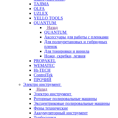
TAJIMA
OLFA
UZLEX
YELLO TOOLS
QUANTUM
Назад
QUANTUM
Аксессуары для работы с пленками
Для полиуретановых и гибридных
пленок
Для тонировки и винила
Ножи, скребки, лезвия
PROPAKEL
WEMATEC
Hi-TECH
ControlTek
ПРОЧИЙ
Электро инструмент
Назад
Электро инструмент
Роторные полировальные машины
Эксцентриковые полировальные машины
Фены технические
Аккумуляторный инструмент
Турбосушки