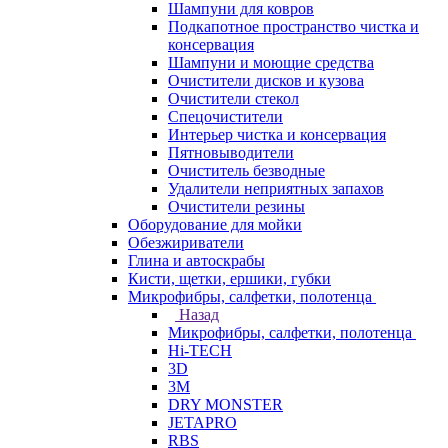
Шампуни для ковров
Подкапотное пространство чистка и
консервация
Шампуни и моющие средства
Очистители дисков и кузова
Очистители стекол
Спецочистители
Интерьер чистка и консервация
Пятновыводители
Очиститель безводные
Удалители неприятных запахов
Очистители резины
Оборудование для мойки
Обезжириватели
Глина и автоскрабы
Кисти, щетки, ершики, губки
Микрофибры, салфетки, полотенца
Назад
Микрофибры, салфетки, полотенца
Hi-TECH
3D
3М
DRY MONSTER
JETAPRO
RBS