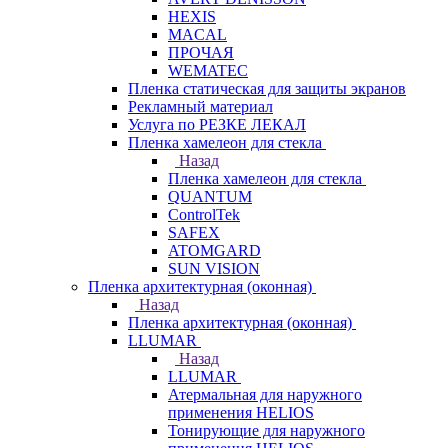
HEXIS
MACAL
ПРОЧАЯ
WEMATEC
Пленка статическая для защиты экранов
Рекламный материал
Услуга по РЕЗКЕ ЛЕКАЛ
Пленка хамелеон для стекла
Назад
Пленка хамелеон для стекла
QUANTUM
ControlTek
SAFEX
ATOMGARD
SUN VISION
Пленка архитектурная (оконная)
Назад
Пленка архитектурная (оконная)
LLUMAR
Назад
LLUMAR
Атермальная для наружного
применения HELIOS
Тонирующие для наружного