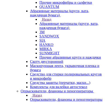
Прочие микрофибры и салфетки
QUANTUM
Абразивные материалы (круги, вата,
наждачная бумага)
Назад
Абразивные материалы (круги, вата,
наждачная бумага)
3М
SANDWOX
SIA
HANKO
MIRKA
SUNMIGHT
Прочие абразивные круги и наждачки
Скотч двусторонний
Маскирующая лента, укрывочная пленка и
бумага
Средство для стирки полировальных кругов
и микрофибр
Средства защиты (перчатки, маски...)
Комплекты для вклейки автостекол
Опрыскиватели, фланоны и пеногенераторы
Назад
Опрыскиватели, фланоны и пеногенераторы