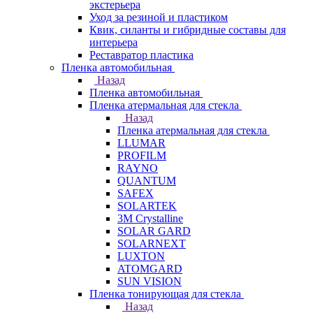
экстерьера
Уход за резиной и пластиком
Квик, силанты и гибридные составы для
интерьера
Реставратор пластика
Пленка автомобильная
Назад
Пленка автомобильная
Пленка атермальная для стекла
Назад
Пленка атермальная для стекла
LLUMAR
PROFILM
RAYNO
QUANTUM
SAFEX
SOLARTEK
3M Crystalline
SOLAR GARD
SOLARNEXT
LUXTON
ATOMGARD
SUN VISION
Пленка тонирующая для стекла
Назад