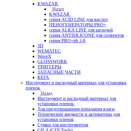
KWAZAR
Назад
KWAZAR
серия ACID LINE для кислот
ПЕНОГЕНЕРАТОРЫ PRO+
серия ALKA LINE для щелочей
серия ANTISILICONE для солвентов
серия PRO+ph 3-8
3D
WEMATEC
WaveX
GLOSSWORK
ТРИГГЕРЫ
ЗАПАСНЫЕ ЧАСТИ
КЕГА
Инструмент и расходный материал для установки
пленок
Назад
Инструмент и расходный материал для
установки пленок
Для предотвращения попадания влаги
Технические жидкости и активаторы для
установки пленок
Сумки для инструментов
GILA (GDI Tools)