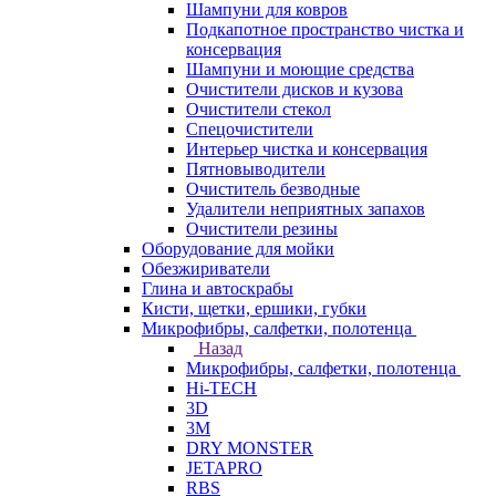
Шампуни для ковров
Подкапотное пространство чистка и
консервация
Шампуни и моющие средства
Очистители дисков и кузова
Очистители стекол
Спецочистители
Интерьер чистка и консервация
Пятновыводители
Очиститель безводные
Удалители неприятных запахов
Очистители резины
Оборудование для мойки
Обезжириватели
Глина и автоскрабы
Кисти, щетки, ершики, губки
Микрофибры, салфетки, полотенца
Назад
Микрофибры, салфетки, полотенца
Hi-TECH
3D
3М
DRY MONSTER
JETAPRO
RBS