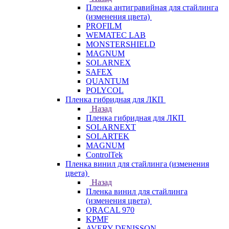
Пленка антигравийная для стайлинга
(изменения цвета)
PROFILM
WEMATEC LAB
MONSTERSHIELD
MAGNUM
SOLARNEX
SAFEX
QUANTUM
POLYCOL
Пленка гибридная для ЛКП
Назад
Пленка гибридная для ЛКП
SOLARNEXT
SOLARTEK
MAGNUM
ControlTek
Пленка винил для стайлинга (изменения
цвета)
Назад
Пленка винил для стайлинга
(изменения цвета)
ORACAL 970
KPMF
AVERY DENISSON