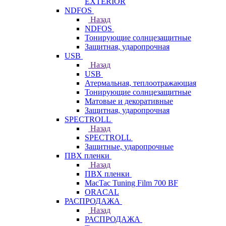
EXTERIOR
NDFOS
Назад
NDFOS
Тонирующие солнцезащитные
Защитная, ударопрочная
USB
Назад
USB
Атермальная, теплоотражающая
Тонирующие солнцезащитные
Матовые и декоративные
Защитная, ударопрочная
SPECTROLL
Назад
SPECTROLL
Защитные, ударопрочные
ПВХ пленки
Назад
ПВХ пленки
MacTac Tuning Film 700 BF
ORACAL
РАСПРОДАЖА
Назад
РАСПРОДАЖА