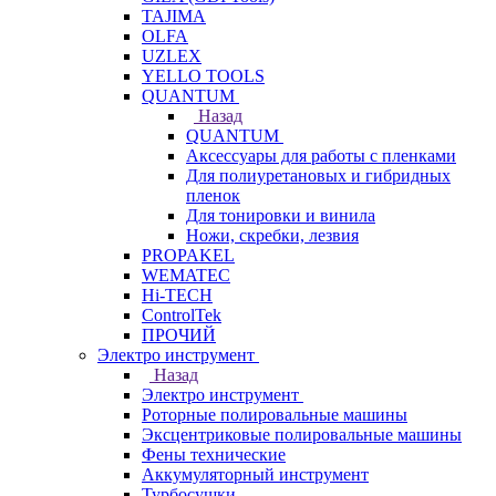
TAJIMA
OLFA
UZLEX
YELLO TOOLS
QUANTUM
Назад
QUANTUM
Аксессуары для работы с пленками
Для полиуретановых и гибридных
пленок
Для тонировки и винила
Ножи, скребки, лезвия
PROPAKEL
WEMATEC
Hi-TECH
ControlTek
ПРОЧИЙ
Электро инструмент
Назад
Электро инструмент
Роторные полировальные машины
Эксцентриковые полировальные машины
Фены технические
Аккумуляторный инструмент
Турбосушки