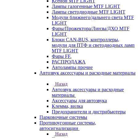
Ксенон MTF LIGHT
Лампы галогенные MTF LIGHT
Лампы светодиодные MTF LIGHT
Модули ближнего/дальнего света MTF
LIGHT
Фары/Прожектора/Линзы/ДХО MTF
LIGHT
Блоки CAN-BUS, контроллеры,
модули для ПТФ и светодиодных ламп
MTF LIGHT
Фары FF.
РАСПРОДАЖА
Автолампы прочие
Автозвук аксессуары и расходные материалы
Назад
Автозвук аксессуары и расходные
материалы
Аксессуары для автозвука
Клемма, вилка
Предохранители и дистрибьютеры
Парковочные системы
Противоугонные системы,
автосигнализации
Назад