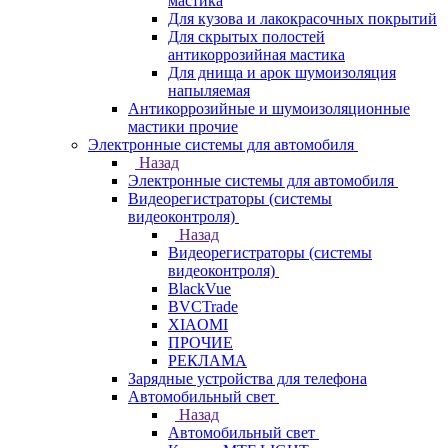
мастика
Для кузова и лакокрасочных покрытий
Для скрытых полостей
антикоррозийная мастика
Для днища и арок шумоизоляция
напыляемая
Антикоррозийные и шумоизоляционные
мастики прочие
Электронные системы для автомобиля
Назад
Электронные системы для автомобиля
Видеорегистраторы (системы
видеоконтроля)
Назад
Видеорегистраторы (системы
видеоконтроля)
BlackVue
BVCTrade
XIAOMI
ПРОЧИЕ
РЕКЛАМА
Зарядные устройства для телефона
Автомобильный свет
Назад
Автомобильный свет