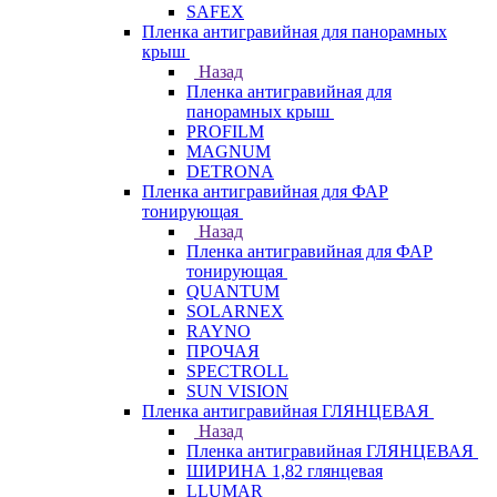
SAFEX
Пленка антигравийная для панорамных
крыш
Назад
Пленка антигравийная для
панорамных крыш
PROFILM
MAGNUM
DETRONA
Пленка антигравийная для ФАР
тонирующая
Назад
Пленка антигравийная для ФАР
тонирующая
QUANTUM
SOLARNEX
RAYNO
ПРОЧАЯ
SPECTROLL
SUN VISION
Пленка антигравийная ГЛЯНЦЕВАЯ
Назад
Пленка антигравийная ГЛЯНЦЕВАЯ
ШИРИНА 1,82 глянцевая
LLUMAR