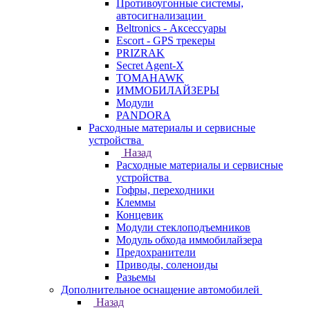
Противоугонные системы,
автосигнализации
Beltronics - Аксессуары
Escort - GPS трекеры
PRIZRAK
Secret Agent-X
TOMAHAWK
ИММОБИЛАЙЗЕРЫ
Модули
PANDORA
Расходные материалы и сервисные
устройства
Назад
Расходные материалы и сервисные
устройства
Гофры, переходники
Клеммы
Концевик
Модули стеклоподъемников
Модуль обхода иммобилайзера
Предохранители
Приводы, соленоиды
Разьемы
Дополнительное оснащение автомобилей
Назад