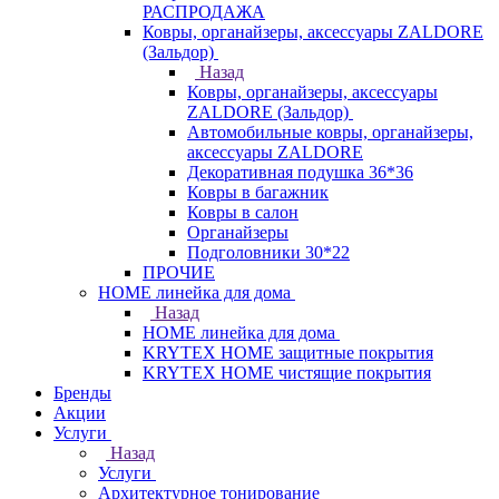
РАСПРОДАЖА
Ковры, органайзеры, аксессуары ZALDORE
(Зальдор)
Назад
Ковры, органайзеры, аксессуары
ZALDORE (Зальдор)
Автомобильные ковры, органайзеры,
аксессуары ZALDORE
Декоративная подушка 36*36
Ковры в багажник
Ковры в салон
Органайзеры
Подголовники 30*22
ПРОЧИЕ
HOME линейка для дома
Назад
HOME линейка для дома
KRYTEX HOME защитные покрытия
KRYTEX HOME чистящие покрытия
Бренды
Акции
Услуги
Назад
Услуги
Архитектурное тонирование