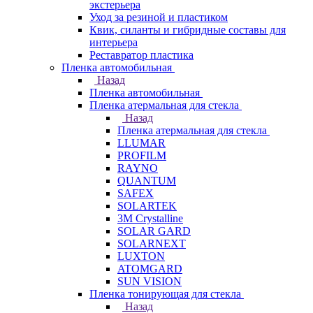
экстерьера
Уход за резиной и пластиком
Квик, силанты и гибридные составы для
интерьера
Реставратор пластика
Пленка автомобильная
Назад
Пленка автомобильная
Пленка атермальная для стекла
Назад
Пленка атермальная для стекла
LLUMAR
PROFILM
RAYNO
QUANTUM
SAFEX
SOLARTEK
3M Crystalline
SOLAR GARD
SOLARNEXT
LUXTON
ATOMGARD
SUN VISION
Пленка тонирующая для стекла
Назад