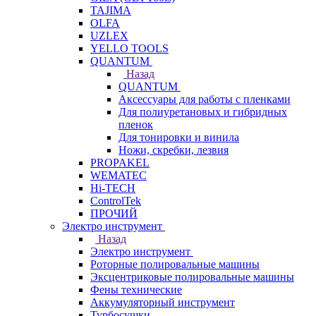
TAJIMA
OLFA
UZLEX
YELLO TOOLS
QUANTUM
Назад
QUANTUM
Аксессуары для работы с пленками
Для полиуретановых и гибридных
пленок
Для тонировки и винила
Ножи, скребки, лезвия
PROPAKEL
WEMATEC
Hi-TECH
ControlTek
ПРОЧИЙ
Электро инструмент
Назад
Электро инструмент
Роторные полировальные машины
Эксцентриковые полировальные машины
Фены технические
Аккумуляторный инструмент
Турбосушки