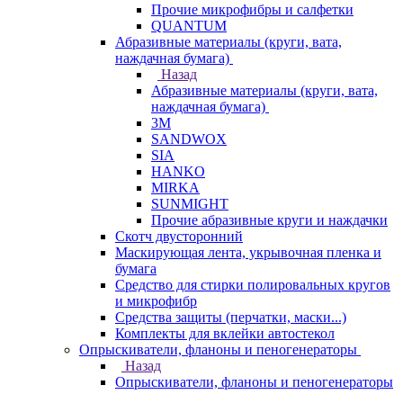
Прочие микрофибры и салфетки
QUANTUM
Абразивные материалы (круги, вата,
наждачная бумага)
Назад
Абразивные материалы (круги, вата,
наждачная бумага)
3М
SANDWOX
SIA
HANKO
MIRKA
SUNMIGHT
Прочие абразивные круги и наждачки
Скотч двусторонний
Маскирующая лента, укрывочная пленка и
бумага
Средство для стирки полировальных кругов
и микрофибр
Средства защиты (перчатки, маски...)
Комплекты для вклейки автостекол
Опрыскиватели, фланоны и пеногенераторы
Назад
Опрыскиватели, фланоны и пеногенераторы