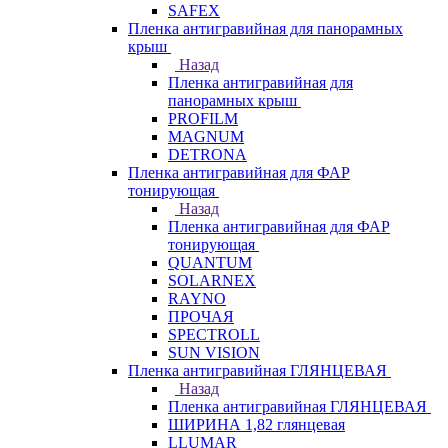
SAFEX
Пленка антигравийная для панорамных
крыш
Назад
Пленка антигравийная для
панорамных крыш
PROFILM
MAGNUM
DETRONA
Пленка антигравийная для ФАР
тонирующая
Назад
Пленка антигравийная для ФАР
тонирующая
QUANTUM
SOLARNEX
RAYNO
ПРОЧАЯ
SPECTROLL
SUN VISION
Пленка антигравийная ГЛЯНЦЕВАЯ
Назад
Пленка антигравийная ГЛЯНЦЕВАЯ
ШИРИНА 1,82 глянцевая
LLUMAR