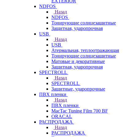
EXTERIOR
NDFOS
Назад
NDFOS
Тонирующие солнцезащитные
Защитная, ударопрочная
USB
Назад
USB
Атермальная, теплоотражающая
Тонирующие солнцезащитные
Матовые и декоративные
Защитная, ударопрочная
SPECTROLL
Назад
SPECTROLL
Защитные, ударопрочные
ПВХ пленки
Назад
ПВХ пленки
MacTac Tuning Film 700 BF
ORACAL
РАСПРОДАЖА
Назад
РАСПРОДАЖА