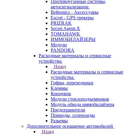
Противоугонные системы,
автосигнализации
Beltronics - Аксессуары
Escort - GPS трекеры
PRIZRAK
Secret Agent-X
TOMAHAWK
ИММОБИЛАЙЗЕРЫ
Модули
PANDORA
Расходные материалы и сервисные
устройства
Назад
Расходные материалы и сервисные
устройства
Гофры, переходники
Клеммы
Концевик
Модули стеклоподъемников
Модуль обхода иммобилайзера
Предохранители
Приводы, соленоиды
Разьемы
Дополнительное оснащение автомобилей
Назад