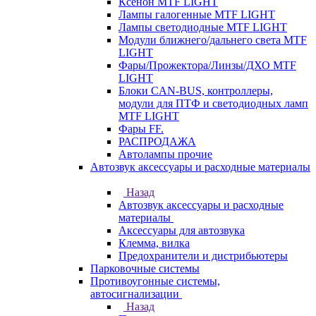
Ксенон MTF LIGHT
Лампы галогенные MTF LIGHT
Лампы светодиодные MTF LIGHT
Модули ближнего/дальнего света MTF
LIGHT
Фары/Прожектора/Линзы/ДХО MTF
LIGHT
Блоки CAN-BUS, контроллеры,
модули для ПТФ и светодиодных ламп
MTF LIGHT
Фары FF.
РАСПРОДАЖА
Автолампы прочие
Автозвук аксессуары и расходные материалы
Назад
Автозвук аксессуары и расходные
материалы
Аксессуары для автозвука
Клемма, вилка
Предохранители и дистрибьютеры
Парковочные системы
Противоугонные системы,
автосигнализации
Назад