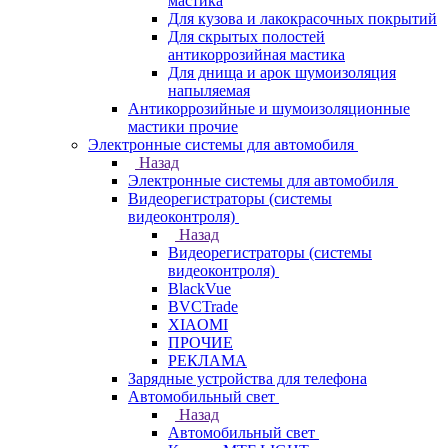
мастика
Для кузова и лакокрасочных покрытий
Для скрытых полостей
антикоррозийная мастика
Для днища и арок шумоизоляция
напыляемая
Антикоррозийные и шумоизоляционные
мастики прочие
Электронные системы для автомобиля
Назад
Электронные системы для автомобиля
Видеорегистраторы (системы
видеоконтроля)
Назад
Видеорегистраторы (системы
видеоконтроля)
BlackVue
BVCTrade
XIAOMI
ПРОЧИЕ
РЕКЛАМА
Зарядные устройства для телефона
Автомобильный свет
Назад
Автомобильный свет