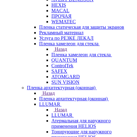
HEXIS
MACAL
ПРОЧАЯ
WEMATEC
Пленка статическая для защиты экранов
Рекламный материал
Услуга по РЕЗКЕ ЛЕКАЛ
Пленка хамелеон для стекла
Назад
Пленка хамелеон для стекла
QUANTUM
ControlTek
SAFEX
ATOMGARD
SUN VISION
Пленка архитектурная (оконная)
Назад
Пленка архитектурная (оконная)
LLUMAR
Назад
LLUMAR
Атермальная для наружного
применения HELIOS
Тонирующие для наружного