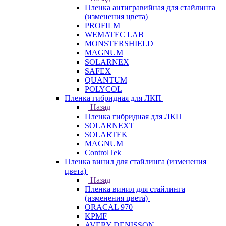
Пленка антигравийная для стайлинга
(изменения цвета)
PROFILM
WEMATEC LAB
MONSTERSHIELD
MAGNUM
SOLARNEX
SAFEX
QUANTUM
POLYCOL
Пленка гибридная для ЛКП
Назад
Пленка гибридная для ЛКП
SOLARNEXT
SOLARTEK
MAGNUM
ControlTek
Пленка винил для стайлинга (изменения
цвета)
Назад
Пленка винил для стайлинга
(изменения цвета)
ORACAL 970
KPMF
AVERY DENISSON