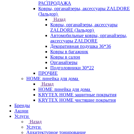
РАСПРОДАЖА
Ковры, органайзеры, аксессуары ZALDORE
(Зальдор)
Назад
Ковры, органайзеры, аксессуары
ZALDORE (Зальдор)
Автомобильные ковры, органайзеры,
аксессуары ZALDORE
Декоративная подушка 36*36
Ковры в багажник
Ковры в салон
Органайзеры
Подголовники 30*22
ПРОЧИЕ
HOME линейка для дома
Назад
HOME линейка для дома
KRYTEX HOME защитные покрытия
KRYTEX HOME чистящие покрытия
Бренды
Акции
Услуги
Назад
Услуги
Архитектурное тонирование