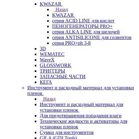
KWAZAR
Назад
KWAZAR
серия ACID LINE для кислот
ПЕНОГЕНЕРАТОРЫ PRO+
серия ALKA LINE для щелочей
серия ANTISILICONE для солвентов
серия PRO+ph 3-8
3D
WEMATEC
WaveX
GLOSSWORK
ТРИГГЕРЫ
ЗАПАСНЫЕ ЧАСТИ
КЕГА
Инструмент и расходный материал для установки
пленок
Назад
Инструмент и расходный материал для
установки пленок
Для предотвращения попадания влаги
Технические жидкости и активаторы для
установки пленок
Сумки для инструментов
GILA (GDI Tools)