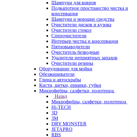
Шампуни для ковров
Подкапотное пространство чистка и
консервация
Шампуни и моющие средства
Очистители дисков и кузова
Очистители стекол
Спецочистители
Интерьер чистка и консервация
Пятновыводители
Очиститель безводные
Удалители неприятных запахов
Очистители резины
Оборудование для мойки
Обезжириватели
Глина и автоскрабы
Кисти, щетки, ершики, губки
Микрофибры, салфетки, полотенца
Назад
Микрофибры, салфетки, полотенца
Hi-TECH
3D
3М
DRY MONSTER
JETAPRO
RBS