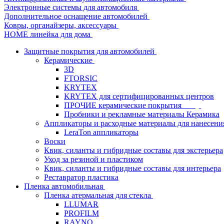
Электронные системы для автомобиля
Дополнительное оснащение автомобилей
Ковры, органайзеры, аксессуары
HOME линейка для дома
Защитные покрытия для автомобилей
Керамические
3D
FTORSIC
KRYTEX
KRYTEX для сертифицированных центров
ПРОЧИЕ керамические покрытия
Пробники и рекламные материалы Керамика
Аппликаторы и расходные материалы для нанесени
LeraTon аппликаторы
Воски
Квик, силанты и гибридные составы для экстерьера
Уход за резиной и пластиком
Квик, силанты и гибридные составы для интерьера
Реставратор пластика
Пленка автомобильная
Пленка атермальная для стекла
LLUMAR
PROFILM
RAYNO