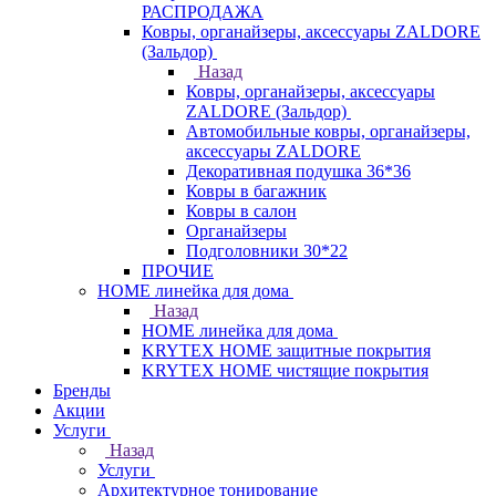
РАСПРОДАЖА
Ковры, органайзеры, аксессуары ZALDORE
(Зальдор)
Назад
Ковры, органайзеры, аксессуары
ZALDORE (Зальдор)
Автомобильные ковры, органайзеры,
аксессуары ZALDORE
Декоративная подушка 36*36
Ковры в багажник
Ковры в салон
Органайзеры
Подголовники 30*22
ПРОЧИЕ
HOME линейка для дома
Назад
HOME линейка для дома
KRYTEX HOME защитные покрытия
KRYTEX HOME чистящие покрытия
Бренды
Акции
Услуги
Назад
Услуги
Архитектурное тонирование