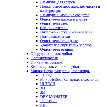
Шампуни для ковров
Подкапотное пространство чистка и
консервация
Шампуни и моющие средства
Очистители дисков и кузова
Очистители стекол
Спецочистители
Интерьер чистка и консервация
Пятновыводители
Очиститель безводные
Удалители неприятных запахов
Очистители резины
Оборудование для мойки
Обезжириватели
Глина и автоскрабы
Кисти, щетки, ершики, губки
Микрофибры, салфетки, полотенца
Назад
Микрофибры, салфетки, полотенца
Hi-TECH
3D
3М
DRY MONSTER
JETAPRO
RBS