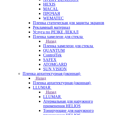
HEXIS
MACAL
ПРОЧАЯ
WEMATEC
Пленка статическая для защиты экранов
Рекламный материал
Услуга по РЕЗКЕ ЛЕКАЛ
Пленка хамелеон для стекла
Назад
Пленка хамелеон для стекла
QUANTUM
ControlTek
SAFEX
ATOMGARD
SUN VISION
Пленка архитектурная (оконная)
Назад
Пленка архитектурная (оконная)
LLUMAR
Назад
LLUMAR
Атермальная для наружного
применения HELIOS
Тонирующие для наружного