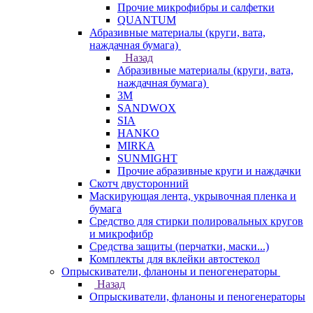
Прочие микрофибры и салфетки
QUANTUM
Абразивные материалы (круги, вата,
наждачная бумага)
Назад
Абразивные материалы (круги, вата,
наждачная бумага)
3М
SANDWOX
SIA
HANKO
MIRKA
SUNMIGHT
Прочие абразивные круги и наждачки
Скотч двусторонний
Маскирующая лента, укрывочная пленка и
бумага
Средство для стирки полировальных кругов
и микрофибр
Средства защиты (перчатки, маски...)
Комплекты для вклейки автостекол
Опрыскиватели, фланоны и пеногенераторы
Назад
Опрыскиватели, фланоны и пеногенераторы