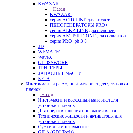
KWAZAR
Назад
KWAZAR
серия ACID LINE для кислот
ПЕНОГЕНЕРАТОРЫ PRO+
серия ALKA LINE для щелочей
серия ANTISILICONE для солвентов
серия PRO+ph 3-8
3D
WEMATEC
WaveX
GLOSSWORK
ТРИГГЕРЫ
ЗАПАСНЫЕ ЧАСТИ
КЕГА
Инструмент и расходный материал для установки
пленок
Назад
Инструмент и расходный материал для
установки пленок
Для предотвращения попадания влаги
Технические жидкости и активаторы для
установки пленок
Сумки для инструментов
GILA (GDI Tools)