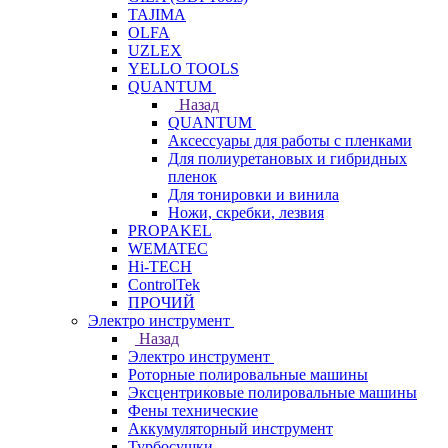
TAJIMA
OLFA
UZLEX
YELLO TOOLS
QUANTUM
Назад
QUANTUM
Аксессуары для работы с пленками
Для полиуретановых и гибридных
пленок
Для тонировки и винила
Ножи, скребки, лезвия
PROPAKEL
WEMATEC
Hi-TECH
ControlTek
ПРОЧИЙ
Электро инструмент
Назад
Электро инструмент
Роторные полировальные машины
Эксцентриковые полировальные машины
Фены технические
Аккумуляторный инструмент
Турбосушки