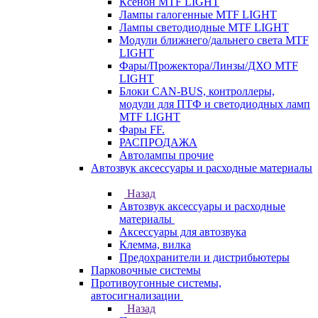
Ксенон MTF LIGHT
Лампы галогенные MTF LIGHT
Лампы светодиодные MTF LIGHT
Модули ближнего/дальнего света MTF
LIGHT
Фары/Прожектора/Линзы/ДХО MTF
LIGHT
Блоки CAN-BUS, контроллеры,
модули для ПТФ и светодиодных ламп
MTF LIGHT
Фары FF.
РАСПРОДАЖА
Автолампы прочие
Автозвук аксессуары и расходные материалы
Назад
Автозвук аксессуары и расходные
материалы
Аксессуары для автозвука
Клемма, вилка
Предохранители и дистрибьютеры
Парковочные системы
Противоугонные системы,
автосигнализации
Назад