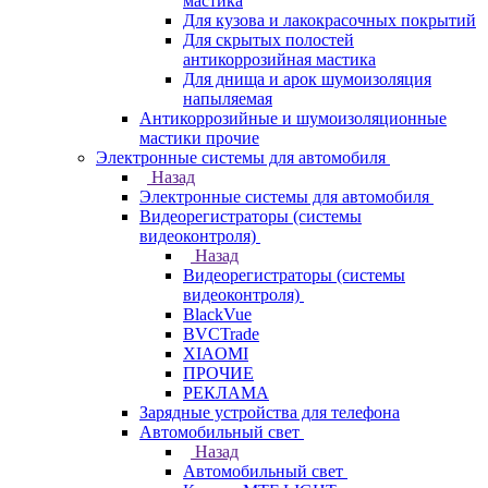
мастика
Для кузова и лакокрасочных покрытий
Для скрытых полостей
антикоррозийная мастика
Для днища и арок шумоизоляция
напыляемая
Антикоррозийные и шумоизоляционные
мастики прочие
Электронные системы для автомобиля
Назад
Электронные системы для автомобиля
Видеорегистраторы (системы
видеоконтроля)
Назад
Видеорегистраторы (системы
видеоконтроля)
BlackVue
BVCTrade
XIAOMI
ПРОЧИЕ
РЕКЛАМА
Зарядные устройства для телефона
Автомобильный свет
Назад
Автомобильный свет