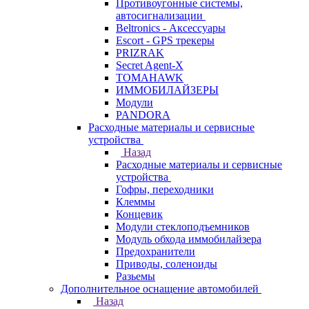
Противоугонные системы,
автосигнализации
Beltronics - Аксессуары
Escort - GPS трекеры
PRIZRAK
Secret Agent-X
TOMAHAWK
ИММОБИЛАЙЗЕРЫ
Модули
PANDORA
Расходные материалы и сервисные
устройства
Назад
Расходные материалы и сервисные
устройства
Гофры, переходники
Клеммы
Концевик
Модули стеклоподъемников
Модуль обхода иммобилайзера
Предохранители
Приводы, соленоиды
Разьемы
Дополнительное оснащение автомобилей
Назад