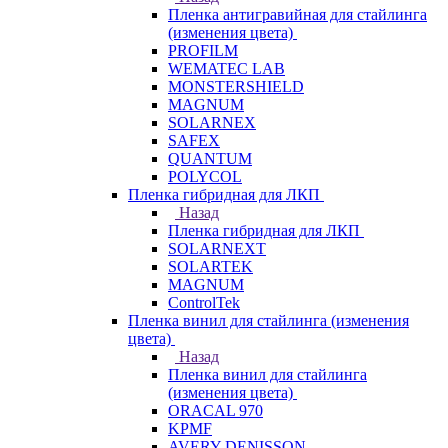
Пленка антигравийная для стайлинга
(изменения цвета)
PROFILM
WEMATEC LAB
MONSTERSHIELD
MAGNUM
SOLARNEX
SAFEX
QUANTUM
POLYCOL
Пленка гибридная для ЛКП
Назад
Пленка гибридная для ЛКП
SOLARNEXT
SOLARTEK
MAGNUM
ControlTek
Пленка винил для стайлинга (изменения
цвета)
Назад
Пленка винил для стайлинга
(изменения цвета)
ORACAL 970
KPMF
AVERY DENISSON