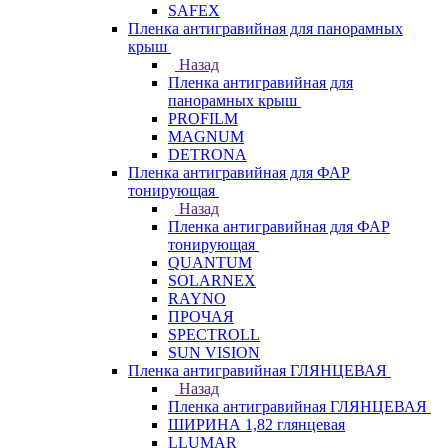
SAFEX
Пленка антигравийная для панорамных
крыш
Назад
Пленка антигравийная для
панорамных крыш
PROFILM
MAGNUM
DETRONA
Пленка антигравийная для ФАР
тонирующая
Назад
Пленка антигравийная для ФАР
тонирующая
QUANTUM
SOLARNEX
RAYNO
ПРОЧАЯ
SPECTROLL
SUN VISION
Пленка антигравийная ГЛЯНЦЕВАЯ
Назад
Пленка антигравийная ГЛЯНЦЕВАЯ
ШИРИНА 1,82 глянцевая
LLUMAR