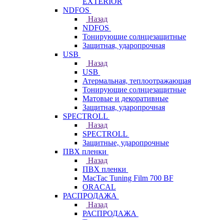
EXTERIOR
NDFOS
Назад
NDFOS
Тонирующие солнцезащитные
Защитная, ударопрочная
USB
Назад
USB
Атермальная, теплоотражающая
Тонирующие солнцезащитные
Матовые и декоративные
Защитная, ударопрочная
SPECTROLL
Назад
SPECTROLL
Защитные, ударопрочные
ПВХ пленки
Назад
ПВХ пленки
MacTac Tuning Film 700 BF
ORACAL
РАСПРОДАЖА
Назад
РАСПРОДАЖА