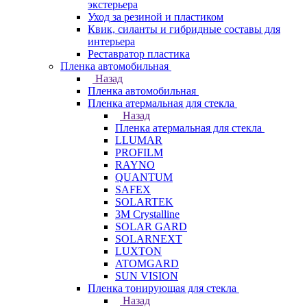
экстерьера
Уход за резиной и пластиком
Квик, силанты и гибридные составы для
интерьера
Реставратор пластика
Пленка автомобильная
Назад
Пленка автомобильная
Пленка атермальная для стекла
Назад
Пленка атермальная для стекла
LLUMAR
PROFILM
RAYNO
QUANTUM
SAFEX
SOLARTEK
3M Crystalline
SOLAR GARD
SOLARNEXT
LUXTON
ATOMGARD
SUN VISION
Пленка тонирующая для стекла
Назад