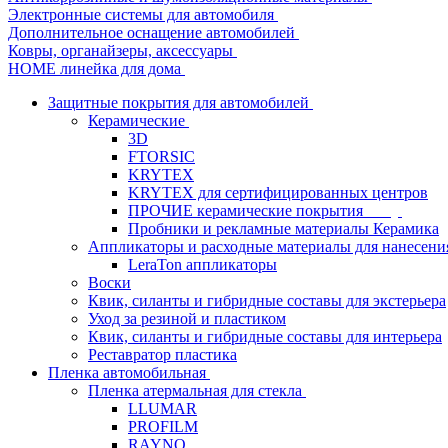
Электронные системы для автомобиля
Дополнительное оснащение автомобилей
Ковры, органайзеры, аксессуары
HOME линейка для дома
Защитные покрытия для автомобилей
Керамические
3D
FTORSIC
KRYTEX
KRYTEX для сертифицированных центров
ПРОЧИЕ керамические покрытия
Пробники и рекламные материалы Керамика
Аппликаторы и расходные материалы для нанесени
LeraTon аппликаторы
Воски
Квик, силанты и гибридные составы для экстерьера
Уход за резиной и пластиком
Квик, силанты и гибридные составы для интерьера
Реставратор пластика
Пленка автомобильная
Пленка атермальная для стекла
LLUMAR
PROFILM
RAYNO