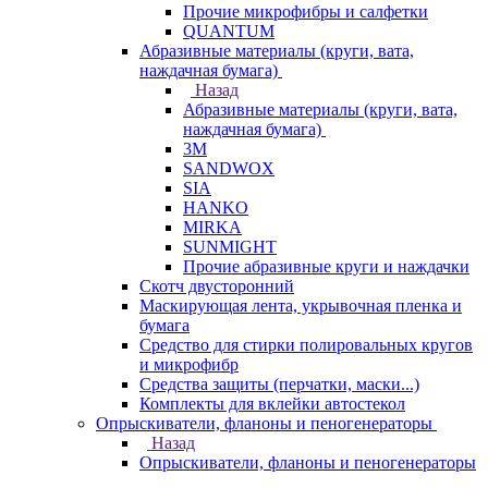
Прочие микрофибры и салфетки
QUANTUM
Абразивные материалы (круги, вата,
наждачная бумага)
Назад
Абразивные материалы (круги, вата,
наждачная бумага)
3М
SANDWOX
SIA
HANKO
MIRKA
SUNMIGHT
Прочие абразивные круги и наждачки
Скотч двусторонний
Маскирующая лента, укрывочная пленка и
бумага
Средство для стирки полировальных кругов
и микрофибр
Средства защиты (перчатки, маски...)
Комплекты для вклейки автостекол
Опрыскиватели, фланоны и пеногенераторы
Назад
Опрыскиватели, фланоны и пеногенераторы