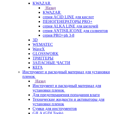
KWAZAR
Назад
KWAZAR
серия ACID LINE для кислот
ПЕНОГЕНЕРАТОРЫ PRO+
серия ALKA LINE для щелочей
серия ANTISILICONE для солвентов
серия PRO+ph 3-8
3D
WEMATEC
WaveX
GLOSSWORK
ТРИГГЕРЫ
ЗАПАСНЫЕ ЧАСТИ
КЕГА
Инструмент и расходный материал для установки
пленок
Назад
Инструмент и расходный материал для
установки пленок
Для предотвращения попадания влаги
Технические жидкости и активаторы для
установки пленок
Сумки для инструментов
GILA (GDI Tools)