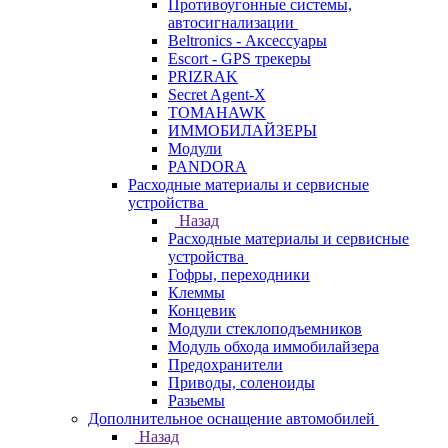
Противоугонные системы,
автосигнализации
Beltronics - Аксессуары
Escort - GPS трекеры
PRIZRAK
Secret Agent-X
TOMAHAWK
ИММОБИЛАЙЗЕРЫ
Модули
PANDORA
Расходные материалы и сервисные
устройства
Назад
Расходные материалы и сервисные
устройства
Гофры, переходники
Клеммы
Концевик
Модули стеклоподъемников
Модуль обхода иммобилайзера
Предохранители
Приводы, соленоиды
Разьемы
Дополнительное оснащение автомобилей
Назад