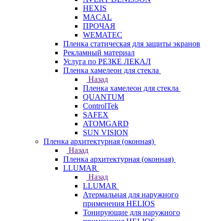
HEXIS
MACAL
ПРОЧАЯ
WEMATEC
Пленка статическая для защиты экранов
Рекламный материал
Услуга по РЕЗКЕ ЛЕКАЛ
Пленка хамелеон для стекла
Назад
Пленка хамелеон для стекла
QUANTUM
ControlTek
SAFEX
ATOMGARD
SUN VISION
Пленка архитектурная (оконная)
Назад
Пленка архитектурная (оконная)
LLUMAR
Назад
LLUMAR
Атермальная для наружного
применения HELIOS
Тонирующие для наружного