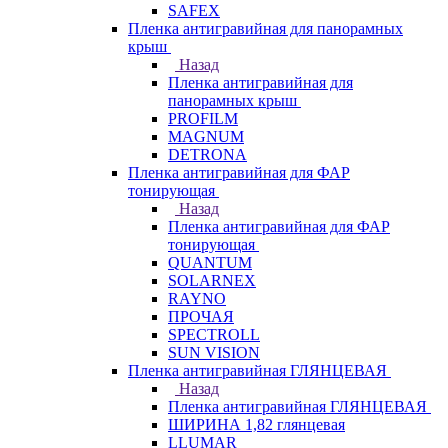
SAFEX
Пленка антигравийная для панорамных
крыш
Назад
Пленка антигравийная для
панорамных крыш
PROFILM
MAGNUM
DETRONA
Пленка антигравийная для ФАР
тонирующая
Назад
Пленка антигравийная для ФАР
тонирующая
QUANTUM
SOLARNEX
RAYNO
ПРОЧАЯ
SPECTROLL
SUN VISION
Пленка антигравийная ГЛЯНЦЕВАЯ
Назад
Пленка антигравийная ГЛЯНЦЕВАЯ
ШИРИНА 1,82 глянцевая
LLUMAR