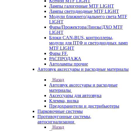
Ксенон MTF LIGHT
Лампы галогенные MTF LIGHT
Лампы светодиодные MTF LIGHT
Модули ближнего/дальнего света MTF
LIGHT
Фары/Прожектора/Линзы/ДХО MTF
LIGHT
Блоки CAN-BUS, контроллеры,
модули для ПТФ и светодиодных ламп
MTF LIGHT
Фары FF.
РАСПРОДАЖА
Автолампы прочие
Автозвук аксессуары и расходные материалы
Назад
Автозвук аксессуары и расходные
материалы
Аксессуары для автозвука
Клемма, вилка
Предохранители и дистрибьютеры
Парковочные системы
Противоугонные системы,
автосигнализации
Назад