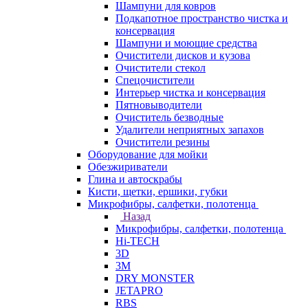
Шампуни для ковров
Подкапотное пространство чистка и
консервация
Шампуни и моющие средства
Очистители дисков и кузова
Очистители стекол
Спецочистители
Интерьер чистка и консервация
Пятновыводители
Очиститель безводные
Удалители неприятных запахов
Очистители резины
Оборудование для мойки
Обезжириватели
Глина и автоскрабы
Кисти, щетки, ершики, губки
Микрофибры, салфетки, полотенца
Назад
Микрофибры, салфетки, полотенца
Hi-TECH
3D
3М
DRY MONSTER
JETAPRO
RBS