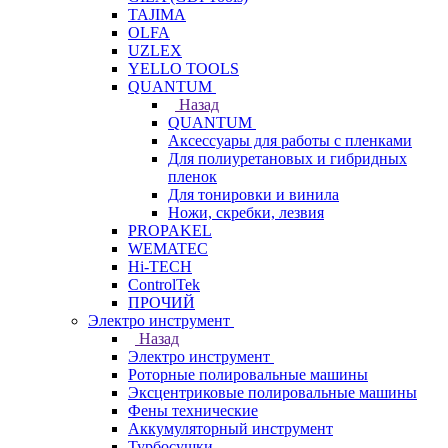
TAJIMA
OLFA
UZLEX
YELLO TOOLS
QUANTUM
Назад
QUANTUM
Аксессуары для работы с пленками
Для полиуретановых и гибридных
пленок
Для тонировки и винила
Ножи, скребки, лезвия
PROPAKEL
WEMATEC
Hi-TECH
ControlTek
ПРОЧИЙ
Электро инструмент
Назад
Электро инструмент
Роторные полировальные машины
Эксцентриковые полировальные машины
Фены технические
Аккумуляторный инструмент
Турбосушки