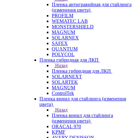
Пленка антигравийная для стайлинга
(изменения цвета)
PROFILM
WEMATEC LAB
MONSTERSHIELD
MAGNUM
SOLARNEX
SAFEX
QUANTUM
POLYCOL
Пленка гибридная для ЛКП
Назад
Пленка гибридная для ЛКП
SOLARNEXT
SOLARTEK
MAGNUM
ControlTek
Пленка винил для стайлинга (изменения
цвета)
Назад
Пленка винил для стайлинга
(изменения цвета)
ORACAL 970
KPMF
AVERY DENISSON