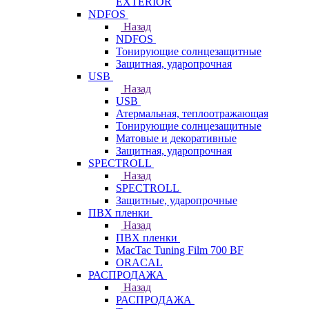
EXTERIOR
NDFOS
Назад
NDFOS
Тонирующие солнцезащитные
Защитная, ударопрочная
USB
Назад
USB
Атермальная, теплоотражающая
Тонирующие солнцезащитные
Матовые и декоративные
Защитная, ударопрочная
SPECTROLL
Назад
SPECTROLL
Защитные, ударопрочные
ПВХ пленки
Назад
ПВХ пленки
MacTac Tuning Film 700 BF
ORACAL
РАСПРОДАЖА
Назад
РАСПРОДАЖА