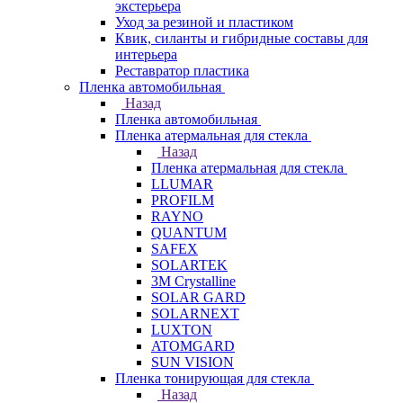
экстерьера
Уход за резиной и пластиком
Квик, силанты и гибридные составы для
интерьера
Реставратор пластика
Пленка автомобильная
Назад
Пленка автомобильная
Пленка атермальная для стекла
Назад
Пленка атермальная для стекла
LLUMAR
PROFILM
RAYNO
QUANTUM
SAFEX
SOLARTEK
3M Crystalline
SOLAR GARD
SOLARNEXT
LUXTON
ATOMGARD
SUN VISION
Пленка тонирующая для стекла
Назад