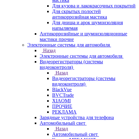
мастика
Для кузова и лакокрасочных покрытий
Для скрытых полостей
антикоррозийная мастика
Для днища и арок шумоизоляция
напыляемая
Антикоррозийные и шумоизоляционные
мастики прочие
Электронные системы для автомобиля
Назад
Электронные системы для автомобиля
Видеорегистраторы (системы
видеоконтроля)
Назад
Видеорегистраторы (системы
видеоконтроля)
BlackVue
BVCTrade
XIAOMI
ПРОЧИЕ
РЕКЛАМА
Зарядные устройства для телефона
Автомобильный свет
Назад
Автомобильный свет