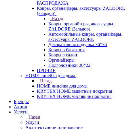
РАСПРОДАЖА
Ковры, органайзеры, аксессуары ZALDORE
(Зальдор)
Назад
Ковры, органайзеры, аксессуары
ZALDORE (Зальдор)
Автомобильные ковры, органайзеры,
аксессуары ZALDORE
Декоративная подушка 36*36
Ковры в багажник
Ковры в салон
Органайзеры
Подголовники 30*22
ПРОЧИЕ
HOME линейка для дома
Назад
HOME линейка для дома
KRYTEX HOME защитные покрытия
KRYTEX HOME чистящие покрытия
Бренды
Акции
Услуги
Назад
Услуги
Архитектурное тонирование