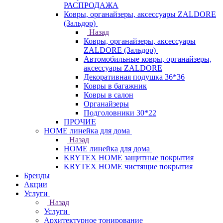
РАСПРОДАЖА
Ковры, органайзеры, аксессуары ZALDORE
(Зальдор)
Назад
Ковры, органайзеры, аксессуары
ZALDORE (Зальдор)
Автомобильные ковры, органайзеры,
аксессуары ZALDORE
Декоративная подушка 36*36
Ковры в багажник
Ковры в салон
Органайзеры
Подголовники 30*22
ПРОЧИЕ
HOME линейка для дома
Назад
HOME линейка для дома
KRYTEX HOME защитные покрытия
KRYTEX HOME чистящие покрытия
Бренды
Акции
Услуги
Назад
Услуги
Архитектурное тонирование