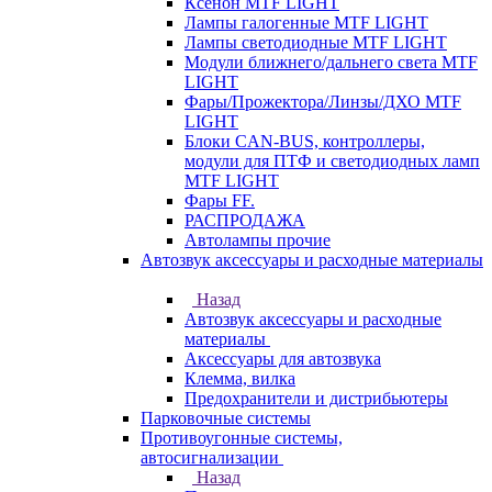
Ксенон MTF LIGHT
Лампы галогенные MTF LIGHT
Лампы светодиодные MTF LIGHT
Модули ближнего/дальнего света MTF
LIGHT
Фары/Прожектора/Линзы/ДХО MTF
LIGHT
Блоки CAN-BUS, контроллеры,
модули для ПТФ и светодиодных ламп
MTF LIGHT
Фары FF.
РАСПРОДАЖА
Автолампы прочие
Автозвук аксессуары и расходные материалы
Назад
Автозвук аксессуары и расходные
материалы
Аксессуары для автозвука
Клемма, вилка
Предохранители и дистрибьютеры
Парковочные системы
Противоугонные системы,
автосигнализации
Назад