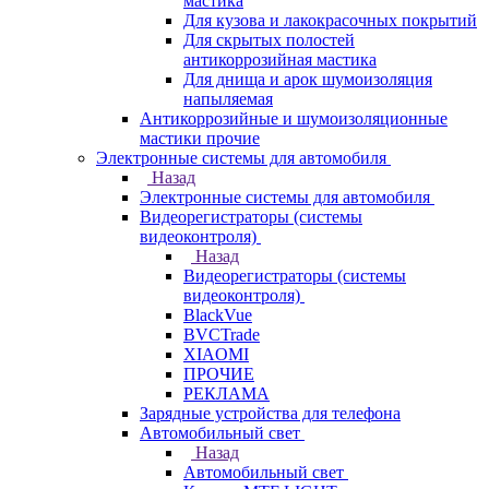
мастика
Для кузова и лакокрасочных покрытий
Для скрытых полостей
антикоррозийная мастика
Для днища и арок шумоизоляция
напыляемая
Антикоррозийные и шумоизоляционные
мастики прочие
Электронные системы для автомобиля
Назад
Электронные системы для автомобиля
Видеорегистраторы (системы
видеоконтроля)
Назад
Видеорегистраторы (системы
видеоконтроля)
BlackVue
BVCTrade
XIAOMI
ПРОЧИЕ
РЕКЛАМА
Зарядные устройства для телефона
Автомобильный свет
Назад
Автомобильный свет