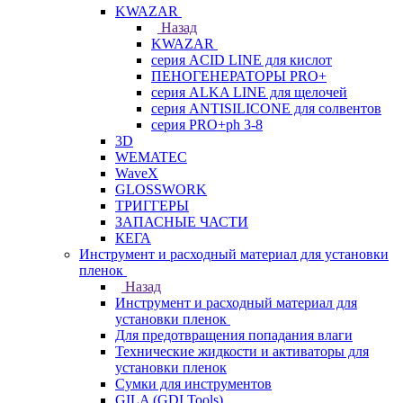
KWAZAR
Назад
KWAZAR
серия ACID LINE для кислот
ПЕНОГЕНЕРАТОРЫ PRO+
серия ALKA LINE для щелочей
серия ANTISILICONE для солвентов
серия PRO+ph 3-8
3D
WEMATEC
WaveX
GLOSSWORK
ТРИГГЕРЫ
ЗАПАСНЫЕ ЧАСТИ
КЕГА
Инструмент и расходный материал для установки
пленок
Назад
Инструмент и расходный материал для
установки пленок
Для предотвращения попадания влаги
Технические жидкости и активаторы для
установки пленок
Сумки для инструментов
GILA (GDI Tools)