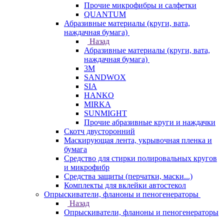
Прочие микрофибры и салфетки
QUANTUM
Абразивные материалы (круги, вата,
наждачная бумага)
Назад
Абразивные материалы (круги, вата,
наждачная бумага)
3М
SANDWOX
SIA
HANKO
MIRKA
SUNMIGHT
Прочие абразивные круги и наждачки
Скотч двусторонний
Маскирующая лента, укрывочная пленка и
бумага
Средство для стирки полировальных кругов
и микрофибр
Средства защиты (перчатки, маски...)
Комплекты для вклейки автостекол
Опрыскиватели, фланоны и пеногенераторы
Назад
Опрыскиватели, фланоны и пеногенераторы