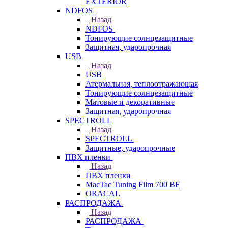
EXTERIOR
NDFOS
Назад
NDFOS
Тонирующие солнцезащитные
Защитная, ударопрочная
USB
Назад
USB
Атермальная, теплоотражающая
Тонирующие солнцезащитные
Матовые и декоративные
Защитная, ударопрочная
SPECTROLL
Назад
SPECTROLL
Защитные, ударопрочные
ПВХ пленки
Назад
ПВХ пленки
MacTac Tuning Film 700 BF
ORACAL
РАСПРОДАЖА
Назад
РАСПРОДАЖА