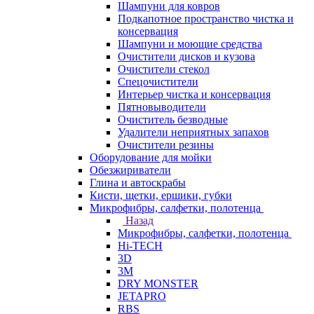
Шампуни для ковров
Подкапотное пространство чистка и
консервация
Шампуни и моющие средства
Очистители дисков и кузова
Очистители стекол
Спецочистители
Интерьер чистка и консервация
Пятновыводители
Очиститель безводные
Удалители неприятных запахов
Очистители резины
Оборудование для мойки
Обезжириватели
Глина и автоскрабы
Кисти, щетки, ершики, губки
Микрофибры, салфетки, полотенца
Назад
Микрофибры, салфетки, полотенца
Hi-TECH
3D
3М
DRY MONSTER
JETAPRO
RBS