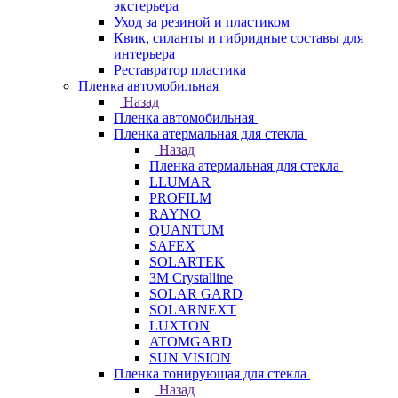
экстерьера
Уход за резиной и пластиком
Квик, силанты и гибридные составы для
интерьера
Реставратор пластика
Пленка автомобильная
Назад
Пленка автомобильная
Пленка атермальная для стекла
Назад
Пленка атермальная для стекла
LLUMAR
PROFILM
RAYNO
QUANTUM
SAFEX
SOLARTEK
3M Crystalline
SOLAR GARD
SOLARNEXT
LUXTON
ATOMGARD
SUN VISION
Пленка тонирующая для стекла
Назад