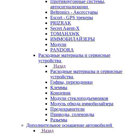
Противоугонные системы,
автосигнализации
Beltronics - Аксессуары
Escort - GPS трекеры
PRIZRAK
Secret Agent-X
TOMAHAWK
ИММОБИЛАЙЗЕРЫ
Модули
PANDORA
Расходные материалы и сервисные
устройства
Назад
Расходные материалы и сервисные
устройства
Гофры, переходники
Клеммы
Концевик
Модули стеклоподъемников
Модуль обхода иммобилайзера
Предохранители
Приводы, соленоиды
Разьемы
Дополнительное оснащение автомобилей
Назад