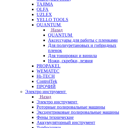
TAJIMA
OLFA
UZLEX
YELLO TOOLS
QUANTUM
Назад
QUANTUM
Аксессуары для работы с пленками
Для полиуретановых и гибридных
пленок
Для тонировки и винила
Ножи, скребки, лезвия
PROPAKEL
WEMATEC
Hi-TECH
ControlTek
ПРОЧИЙ
Электро инструмент
Назад
Электро инструмент
Роторные полировальные машины
Эксцентриковые полировальные машины
Фены технические
Аккумуляторный инструмент
Турбосушки