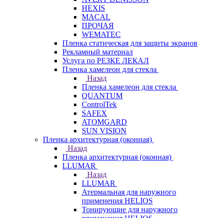
HEXIS
MACAL
ПРОЧАЯ
WEMATEC
Пленка статическая для защиты экранов
Рекламный материал
Услуга по РЕЗКЕ ЛЕКАЛ
Пленка хамелеон для стекла
Назад
Пленка хамелеон для стекла
QUANTUM
ControlTek
SAFEX
ATOMGARD
SUN VISION
Пленка архитектурная (оконная)
Назад
Пленка архитектурная (оконная)
LLUMAR
Назад
LLUMAR
Атермальная для наружного
применения HELIOS
Тонирующие для наружного