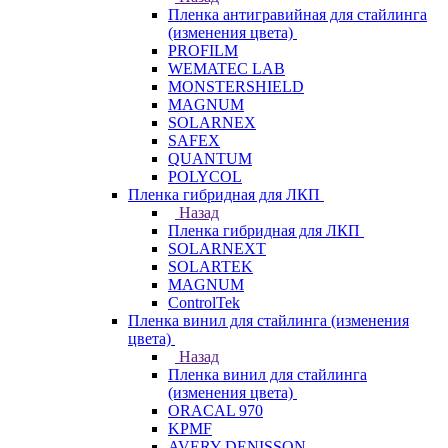
Пленка антигравийная для стайлинга
(изменения цвета)
PROFILM
WEMATEC LAB
MONSTERSHIELD
MAGNUM
SOLARNEX
SAFEX
QUANTUM
POLYCOL
Пленка гибридная для ЛКП
Назад
Пленка гибридная для ЛКП
SOLARNEXT
SOLARTEK
MAGNUM
ControlTek
Пленка винил для стайлинга (изменения
цвета)
Назад
Пленка винил для стайлинга
(изменения цвета)
ORACAL 970
KPMF
AVERY DENISSON