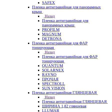
SAFEX
Пленка антигравийная для панорамных
крыш
Назад
Пленка антигравийная для
панорамных крыш
PROFILM
MAGNUM
DETRONA
Пленка антигравийная для ФАР
тонирующая
Назад
Пленка антигравийная для ФАР
тонирующая
QUANTUM
SOLARNEX
RAYNO
ПРОЧАЯ
SPECTROLL
SUN VISION
Пленка антигравийная ГЛЯНЦЕВАЯ
Назад
Пленка антигравийная ГЛЯНЦЕВАЯ
ШИРИНА 1,82 глянцевая
LLUMAR