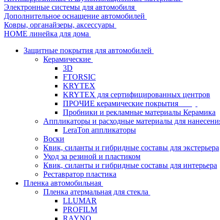
Электронные системы для автомобиля
Дополнительное оснащение автомобилей
Ковры, органайзеры, аксессуары
HOME линейка для дома
Защитные покрытия для автомобилей
Керамические
3D
FTORSIC
KRYTEX
KRYTEX для сертифицированных центров
ПРОЧИЕ керамические покрытия
Пробники и рекламные материалы Керамика
Аппликаторы и расходные материалы для нанесени
LeraTon аппликаторы
Воски
Квик, силанты и гибридные составы для экстерьера
Уход за резиной и пластиком
Квик, силанты и гибридные составы для интерьера
Реставратор пластика
Пленка автомобильная
Пленка атермальная для стекла
LLUMAR
PROFILM
RAYNO