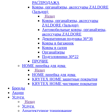
РАСПРОДАЖА
Ковры, органайзеры, аксессуары ZALDORE
(Зальдор)
Назад
Ковры, органайзеры, аксессуары
ZALDORE (Зальдор)
Автомобильные ковры, органайзеры,
аксессуары ZALDORE
Декоративная подушка 36*36
Ковры в багажник
Ковры в салон
Органайзеры
Подголовники 30*22
ПРОЧИЕ
HOME линейка для дома
Назад
HOME линейка для дома
KRYTEX HOME защитные покрытия
KRYTEX HOME чистящие покрытия
Бренды
Акции
Услуги
Назад
Услуги
Архитектурное тонирование