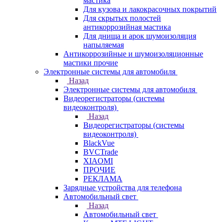
мастика
Для кузова и лакокрасочных покрытий
Для скрытых полостей
антикоррозийная мастика
Для днища и арок шумоизоляция
напыляемая
Антикоррозийные и шумоизоляционные
мастики прочие
Электронные системы для автомобиля
Назад
Электронные системы для автомобиля
Видеорегистраторы (системы
видеоконтроля)
Назад
Видеорегистраторы (системы
видеоконтроля)
BlackVue
BVCTrade
XIAOMI
ПРОЧИЕ
РЕКЛАМА
Зарядные устройства для телефона
Автомобильный свет
Назад
Автомобильный свет