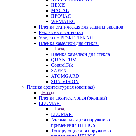
HEXIS
MACAL
ПРОЧАЯ
WEMATEC
Пленка статическая для защиты экранов
Рекламный материал
Услуга по РЕЗКЕ ЛЕКАЛ
Пленка хамелеон для стекла
Назад
Пленка хамелеон для стекла
QUANTUM
ControlTek
SAFEX
ATOMGARD
SUN VISION
Пленка архитектурная (оконная)
Назад
Пленка архитектурная (оконная)
LLUMAR
Назад
LLUMAR
Атермальная для наружного
применения HELIOS
Тонирующие для наружного