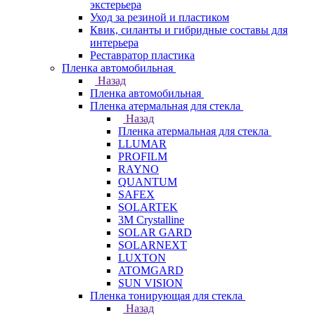
экстерьера
Уход за резиной и пластиком
Квик, силанты и гибридные составы для
интерьера
Реставратор пластика
Пленка автомобильная
Назад
Пленка автомобильная
Пленка атермальная для стекла
Назад
Пленка атермальная для стекла
LLUMAR
PROFILM
RAYNO
QUANTUM
SAFEX
SOLARTEK
3M Crystalline
SOLAR GARD
SOLARNEXT
LUXTON
ATOMGARD
SUN VISION
Пленка тонирующая для стекла
Назад