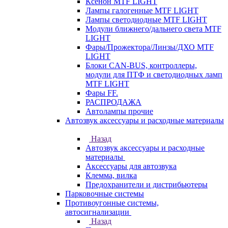
Ксенон MTF LIGHT
Лампы галогенные MTF LIGHT
Лампы светодиодные MTF LIGHT
Модули ближнего/дальнего света MTF
LIGHT
Фары/Прожектора/Линзы/ДХО MTF
LIGHT
Блоки CAN-BUS, контроллеры,
модули для ПТФ и светодиодных ламп
MTF LIGHT
Фары FF.
РАСПРОДАЖА
Автолампы прочие
Автозвук аксессуары и расходные материалы
Назад
Автозвук аксессуары и расходные
материалы
Аксессуары для автозвука
Клемма, вилка
Предохранители и дистрибьютеры
Парковочные системы
Противоугонные системы,
автосигнализации
Назад