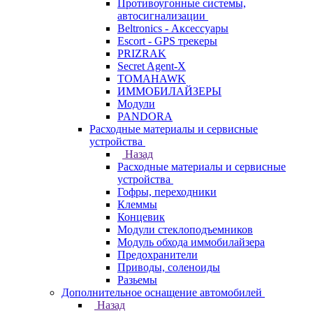
Противоугонные системы,
автосигнализации
Beltronics - Аксессуары
Escort - GPS трекеры
PRIZRAK
Secret Agent-X
TOMAHAWK
ИММОБИЛАЙЗЕРЫ
Модули
PANDORA
Расходные материалы и сервисные
устройства
Назад
Расходные материалы и сервисные
устройства
Гофры, переходники
Клеммы
Концевик
Модули стеклоподъемников
Модуль обхода иммобилайзера
Предохранители
Приводы, соленоиды
Разьемы
Дополнительное оснащение автомобилей
Назад