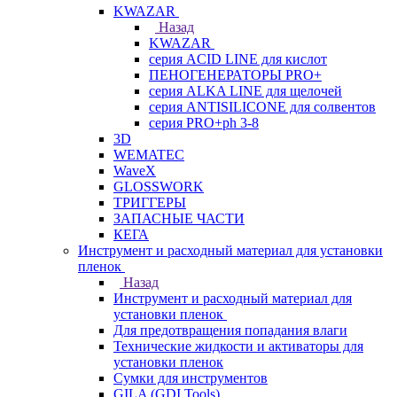
KWAZAR
Назад
KWAZAR
серия ACID LINE для кислот
ПЕНОГЕНЕРАТОРЫ PRO+
серия ALKA LINE для щелочей
серия ANTISILICONE для солвентов
серия PRO+ph 3-8
3D
WEMATEC
WaveX
GLOSSWORK
ТРИГГЕРЫ
ЗАПАСНЫЕ ЧАСТИ
КЕГА
Инструмент и расходный материал для установки
пленок
Назад
Инструмент и расходный материал для
установки пленок
Для предотвращения попадания влаги
Технические жидкости и активаторы для
установки пленок
Сумки для инструментов
GILA (GDI Tools)