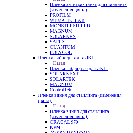
Пленка антигравийная для стайлинга
(изменения цвета)
PROFILM
WEMATEC LAB
MONSTERSHIELD
MAGNUM
SOLARNEX
SAFEX
QUANTUM
POLYCOL
Пленка гибридная для ЛКП
Назад
Пленка гибридная для ЛКП
SOLARNEXT
SOLARTEK
MAGNUM
ControlTek
Пленка винил для стайлинга (изменения
цвета)
Назад
Пленка винил для стайлинга
(изменения цвета)
ORACAL 970
KPMF
AVERY DENISSON