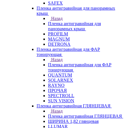
SAFEX
Пленка антигравийная для панорамных
крыш
Назад
Пленка антигравийная для
панорамных крыш
PROFILM
MAGNUM
DETRONA
Пленка антигравийная для ФАР
тонирующая
Назад
Пленка антигравийная для ФАР
тонирующая
QUANTUM
SOLARNEX
RAYNO
ПРОЧАЯ
SPECTROLL
SUN VISION
Пленка антигравийная ГЛЯНЦЕВАЯ
Назад
Пленка антигравийная ГЛЯНЦЕВАЯ
ШИРИНА 1,82 глянцевая
LLUMAR