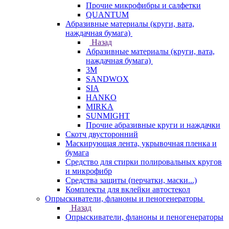
Прочие микрофибры и салфетки
QUANTUM
Абразивные материалы (круги, вата,
наждачная бумага)
Назад
Абразивные материалы (круги, вата,
наждачная бумага)
3М
SANDWOX
SIA
HANKO
MIRKA
SUNMIGHT
Прочие абразивные круги и наждачки
Скотч двусторонний
Маскирующая лента, укрывочная пленка и
бумага
Средство для стирки полировальных кругов
и микрофибр
Средства защиты (перчатки, маски...)
Комплекты для вклейки автостекол
Опрыскиватели, фланоны и пеногенераторы
Назад
Опрыскиватели, фланоны и пеногенераторы