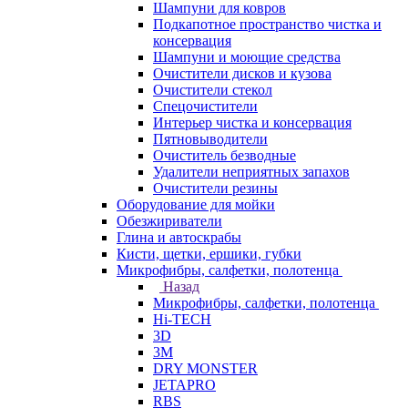
Шампуни для ковров
Подкапотное пространство чистка и
консервация
Шампуни и моющие средства
Очистители дисков и кузова
Очистители стекол
Спецочистители
Интерьер чистка и консервация
Пятновыводители
Очиститель безводные
Удалители неприятных запахов
Очистители резины
Оборудование для мойки
Обезжириватели
Глина и автоскрабы
Кисти, щетки, ершики, губки
Микрофибры, салфетки, полотенца
Назад
Микрофибры, салфетки, полотенца
Hi-TECH
3D
3М
DRY MONSTER
JETAPRO
RBS