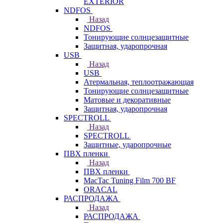
EXTERIOR
NDFOS
Назад
NDFOS
Тонирующие солнцезащитные
Защитная, ударопрочная
USB
Назад
USB
Атермальная, теплоотражающая
Тонирующие солнцезащитные
Матовые и декоративные
Защитная, ударопрочная
SPECTROLL
Назад
SPECTROLL
Защитные, ударопрочные
ПВХ пленки
Назад
ПВХ пленки
MacTac Tuning Film 700 BF
ORACAL
РАСПРОДАЖА
Назад
РАСПРОДАЖА