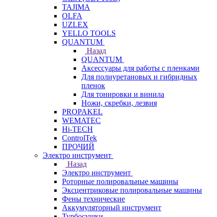
TAJIMA
OLFA
UZLEX
YELLO TOOLS
QUANTUM
Назад
QUANTUM
Аксессуары для работы с пленками
Для полиуретановых и гибридных
пленок
Для тонировки и винила
Ножи, скребки, лезвия
PROPAKEL
WEMATEC
Hi-TECH
ControlTek
ПРОЧИЙ
Электро инструмент
Назад
Электро инструмент
Роторные полировальные машины
Эксцентриковые полировальные машины
Фены технические
Аккумуляторный инструмент
Турбосушки