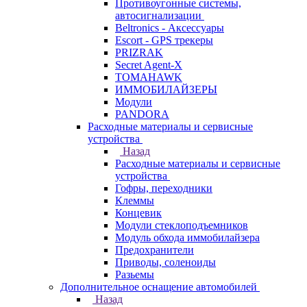
Противоугонные системы,
автосигнализации
Beltronics - Аксессуары
Escort - GPS трекеры
PRIZRAK
Secret Agent-X
TOMAHAWK
ИММОБИЛАЙЗЕРЫ
Модули
PANDORA
Расходные материалы и сервисные
устройства
Назад
Расходные материалы и сервисные
устройства
Гофры, переходники
Клеммы
Концевик
Модули стеклоподъемников
Модуль обхода иммобилайзера
Предохранители
Приводы, соленоиды
Разьемы
Дополнительное оснащение автомобилей
Назад