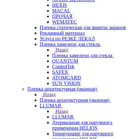
HEXIS
MACAL
ПРОЧАЯ
WEMATEC
Пленка статическая для защиты экранов
Рекламный материал
Услуга по РЕЗКЕ ЛЕКАЛ
Пленка хамелеон для стекла
Назад
Пленка хамелеон для стекла
QUANTUM
ControlTek
SAFEX
ATOMGARD
SUN VISION
Пленка архитектурная (оконная)
Назад
Пленка архитектурная (оконная)
LLUMAR
Назад
LLUMAR
Атермальная для наружного
применения HELIOS
Тонирующие для наружного