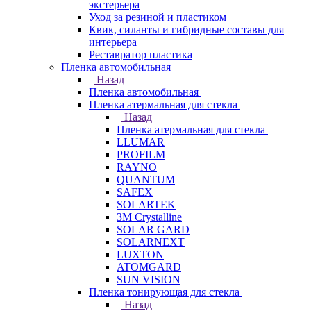
экстерьера
Уход за резиной и пластиком
Квик, силанты и гибридные составы для
интерьера
Реставратор пластика
Пленка автомобильная
Назад
Пленка автомобильная
Пленка атермальная для стекла
Назад
Пленка атермальная для стекла
LLUMAR
PROFILM
RAYNO
QUANTUM
SAFEX
SOLARTEK
3M Crystalline
SOLAR GARD
SOLARNEXT
LUXTON
ATOMGARD
SUN VISION
Пленка тонирующая для стекла
Назад