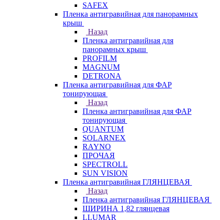
SAFEX
Пленка антигравийная для панорамных
крыш
Назад
Пленка антигравийная для
панорамных крыш
PROFILM
MAGNUM
DETRONA
Пленка антигравийная для ФАР
тонирующая
Назад
Пленка антигравийная для ФАР
тонирующая
QUANTUM
SOLARNEX
RAYNO
ПРОЧАЯ
SPECTROLL
SUN VISION
Пленка антигравийная ГЛЯНЦЕВАЯ
Назад
Пленка антигравийная ГЛЯНЦЕВАЯ
ШИРИНА 1,82 глянцевая
LLUMAR