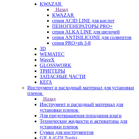
KWAZAR
Назад
KWAZAR
серия ACID LINE для кислот
ПЕНОГЕНЕРАТОРЫ PRO+
серия ALKA LINE для щелочей
серия ANTISILICONE для солвентов
серия PRO+ph 3-8
3D
WEMATEC
WaveX
GLOSSWORK
ТРИГГЕРЫ
ЗАПАСНЫЕ ЧАСТИ
КЕГА
Инструмент и расходный материал для установки
пленок
Назад
Инструмент и расходный материал для
установки пленок
Для предотвращения попадания влаги
Технические жидкости и активаторы для
установки пленок
Сумки для инструментов
GILA (GDI Tools)