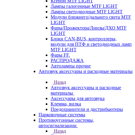
Ксенон MTF LIGHT
Лампы галогенные MTF LIGHT
Лампы светодиодные MTF LIGHT
Модули ближнего/дальнего света MTF
LIGHT
Фары/Прожектора/Линзы/ДХО MTF
LIGHT
Блоки CAN-BUS, контроллеры,
модули для ПТФ и светодиодных ламп
MTF LIGHT
Фары FF.
РАСПРОДАЖА
Автолампы прочие
Автозвук аксессуары и расходные материалы
Назад
Автозвук аксессуары и расходные
материалы
Аксессуары для автозвука
Клемма, вилка
Предохранители и дистрибьютеры
Парковочные системы
Противоугонные системы,
автосигнализации
Назад