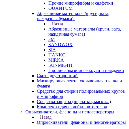
Прочие микрофибры и салфетки
QUANTUM
Абразивные материалы (круги, вата,
наждачная бумага)
Назад
Абразивные материалы (круги, вата,
наждачная бумага)
3М
SANDWOX
SIA
HANKO
MIRKA
SUNMIGHT
Прочие абразивные круги и наждачки
Скотч двусторонний
Маскирующая лента, укрывочная пленка и
бумага
Средство для стирки полировальных кругов
и микрофибр
Средства защиты (перчатки, маски...)
Комплекты для вклейки автостекол
Опрыскиватели, фланоны и пеногенераторы
Назад
Опрыскиватели, фланоны и пеногенераторы