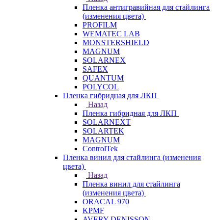
Пленка антигравийная для стайлинга
(изменения цвета)
PROFILM
WEMATEC LAB
MONSTERSHIELD
MAGNUM
SOLARNEX
SAFEX
QUANTUM
POLYCOL
Пленка гибридная для ЛКП
Назад
Пленка гибридная для ЛКП
SOLARNEXT
SOLARTEK
MAGNUM
ControlTek
Пленка винил для стайлинга (изменения
цвета)
Назад
Пленка винил для стайлинга
(изменения цвета)
ORACAL 970
KPMF
AVERY DENISSON