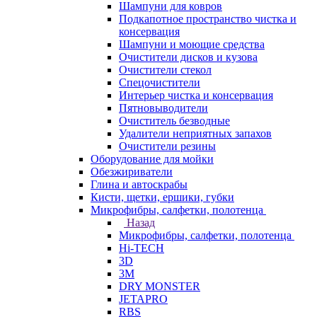
Шампуни для ковров
Подкапотное пространство чистка и
консервация
Шампуни и моющие средства
Очистители дисков и кузова
Очистители стекол
Спецочистители
Интерьер чистка и консервация
Пятновыводители
Очиститель безводные
Удалители неприятных запахов
Очистители резины
Оборудование для мойки
Обезжириватели
Глина и автоскрабы
Кисти, щетки, ершики, губки
Микрофибры, салфетки, полотенца
Назад
Микрофибры, салфетки, полотенца
Hi-TECH
3D
3М
DRY MONSTER
JETAPRO
RBS