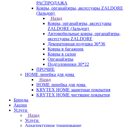
РАСПРОДАЖА
Ковры, органайзеры, аксессуары ZALDORE
(Зальдор)
Назад
Ковры, органайзеры, аксессуары
ZALDORE (Зальдор)
Автомобильные ковры, органайзеры,
аксессуары ZALDORE
Декоративная подушка 36*36
Ковры в багажник
Ковры в салон
Органайзеры
Подголовники 30*22
ПРОЧИЕ
HOME линейка для дома
Назад
HOME линейка для дома
KRYTEX HOME защитные покрытия
KRYTEX HOME чистящие покрытия
Бренды
Акции
Услуги
Назад
Услуги
Архитектурное тонирование