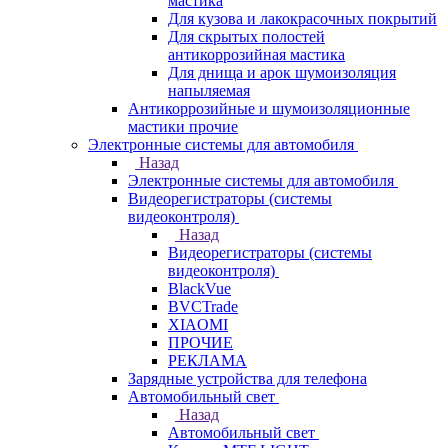
мастика
Для кузова и лакокрасочных покрытий
Для скрытых полостей
антикоррозийная мастика
Для днища и арок шумоизоляция
напыляемая
Антикоррозийные и шумоизоляционные
мастики прочие
Электронные системы для автомобиля
Назад
Электронные системы для автомобиля
Видеорегистраторы (системы
видеоконтроля)
Назад
Видеорегистраторы (системы
видеоконтроля)
BlackVue
BVCTrade
XIAOMI
ПРОЧИЕ
РЕКЛАМА
Зарядные устройства для телефона
Автомобильный свет
Назад
Автомобильный свет