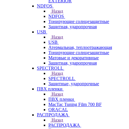
EXTERIOR
NDFOS
Назад
NDFOS
Тонирующие солнцезащитные
Защитная, ударопрочная
USB
Назад
USB
Атермальная, теплоотражающая
Тонирующие солнцезащитные
Матовые и декоративные
Защитная, ударопрочная
SPECTROLL
Назад
SPECTROLL
Защитные, ударопрочные
ПВХ пленки
Назад
ПВХ пленки
MacTac Tuning Film 700 BF
ORACAL
РАСПРОДАЖА
Назад
РАСПРОДАЖА