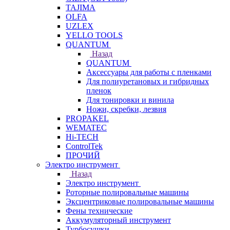
TAJIMA
OLFA
UZLEX
YELLO TOOLS
QUANTUM
Назад
QUANTUM
Аксессуары для работы с пленками
Для полиуретановых и гибридных
пленок
Для тонировки и винила
Ножи, скребки, лезвия
PROPAKEL
WEMATEC
Hi-TECH
ControlTek
ПРОЧИЙ
Электро инструмент
Назад
Электро инструмент
Роторные полировальные машины
Эксцентриковые полировальные машины
Фены технические
Аккумуляторный инструмент
Турбосушки