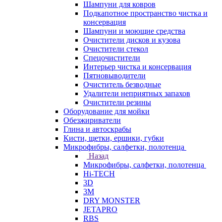
Шампуни для ковров
Подкапотное пространство чистка и
консервация
Шампуни и моющие средства
Очистители дисков и кузова
Очистители стекол
Спецочистители
Интерьер чистка и консервация
Пятновыводители
Очиститель безводные
Удалители неприятных запахов
Очистители резины
Оборудование для мойки
Обезжириватели
Глина и автоскрабы
Кисти, щетки, ершики, губки
Микрофибры, салфетки, полотенца
Назад
Микрофибры, салфетки, полотенца
Hi-TECH
3D
3М
DRY MONSTER
JETAPRO
RBS