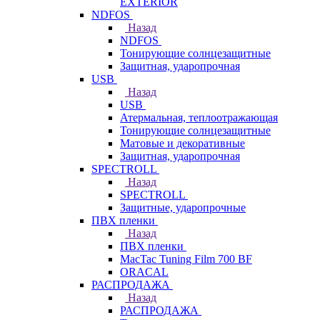
EXTERIOR
NDFOS
Назад
NDFOS
Тонирующие солнцезащитные
Защитная, ударопрочная
USB
Назад
USB
Атермальная, теплоотражающая
Тонирующие солнцезащитные
Матовые и декоративные
Защитная, ударопрочная
SPECTROLL
Назад
SPECTROLL
Защитные, ударопрочные
ПВХ пленки
Назад
ПВХ пленки
MacTac Tuning Film 700 BF
ORACAL
РАСПРОДАЖА
Назад
РАСПРОДАЖА