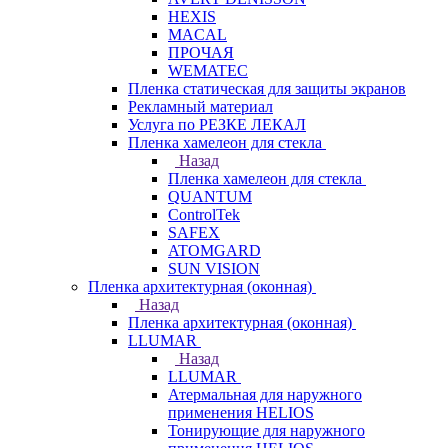
HEXIS
MACAL
ПРОЧАЯ
WEMATEC
Пленка статическая для защиты экранов
Рекламный материал
Услуга по РЕЗКЕ ЛЕКАЛ
Пленка хамелеон для стекла
Назад
Пленка хамелеон для стекла
QUANTUM
ControlTek
SAFEX
ATOMGARD
SUN VISION
Пленка архитектурная (оконная)
Назад
Пленка архитектурная (оконная)
LLUMAR
Назад
LLUMAR
Атермальная для наружного
применения HELIOS
Тонирующие для наружного