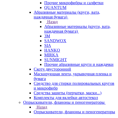
Прочие микрофибры и салфетки
QUANTUM
Абразивные материалы (круги, вата,
наждачная бумага)
Назад
Абразивные материалы (круги, вата,
наждачная бумага)
3М
SANDWOX
SIA
HANKO
MIRKA
SUNMIGHT
Прочие абразивные круги и наждачки
Скотч двусторонний
Маскирующая лента, укрывочная пленка и
бумага
Средство для стирки полировальных кругов
и микрофибр
Средства защиты (перчатки, маски...)
Комплекты для вклейки автостекол
Опрыскиватели, фланоны и пеногенераторы
Назад
Опрыскиватели, фланоны и пеногенераторы