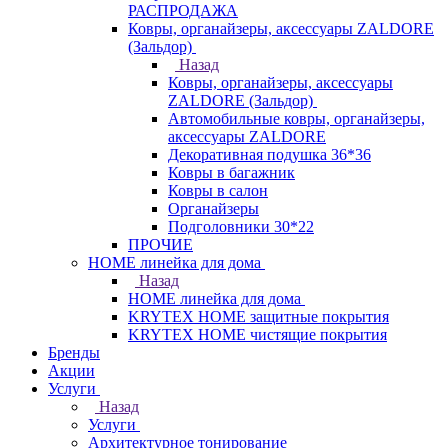
РАСПРОДАЖА
Ковры, органайзеры, аксессуары ZALDORE
(Зальдор)
Назад
Ковры, органайзеры, аксессуары
ZALDORE (Зальдор)
Автомобильные ковры, органайзеры,
аксессуары ZALDORE
Декоративная подушка 36*36
Ковры в багажник
Ковры в салон
Органайзеры
Подголовники 30*22
ПРОЧИЕ
HOME линейка для дома
Назад
HOME линейка для дома
KRYTEX HOME защитные покрытия
KRYTEX HOME чистящие покрытия
Бренды
Акции
Услуги
Назад
Услуги
Архитектурное тонирование