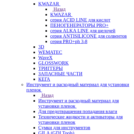
KWAZAR
Назад
KWAZAR
серия ACID LINE для кислот
ПЕНОГЕНЕРАТОРЫ PRO+
серия ALKA LINE для щелочей
серия ANTISILICONE для солвентов
серия PRO+ph 3-8
3D
WEMATEC
WaveX
GLOSSWORK
ТРИГГЕРЫ
ЗАПАСНЫЕ ЧАСТИ
КЕГА
Инструмент и расходный материал для установки
пленок
Назад
Инструмент и расходный материал для
установки пленок
Для предотвращения попадания влаги
Технические жидкости и активаторы для
установки пленок
Сумки для инструментов
GILA (GDI Tools)