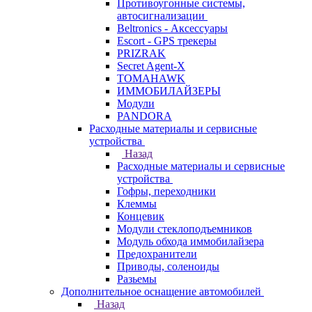
Противоугонные системы,
автосигнализации
Beltronics - Аксессуары
Escort - GPS трекеры
PRIZRAK
Secret Agent-X
TOMAHAWK
ИММОБИЛАЙЗЕРЫ
Модули
PANDORA
Расходные материалы и сервисные
устройства
Назад
Расходные материалы и сервисные
устройства
Гофры, переходники
Клеммы
Концевик
Модули стеклоподъемников
Модуль обхода иммобилайзера
Предохранители
Приводы, соленоиды
Разьемы
Дополнительное оснащение автомобилей
Назад