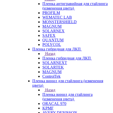
Пленка антигравийная для стайлинга
(изменения цвета)
PROFILM
WEMATEC LAB
MONSTERSHIELD
MAGNUM
SOLARNEX
SAFEX
QUANTUM
POLYCOL
Пленка гибридная для ЛКП
Назад
Пленка гибридная для ЛКП
SOLARNEXT
SOLARTEK
MAGNUM
ControlTek
Пленка винил для стайлинга (изменения
цвета)
Назад
Пленка винил для стайлинга
(изменения цвета)
ORACAL 970
KPMF
AVERY DENISSON