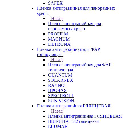
SAFEX
Пленка антигравийная для панорамных
крыш
Назад
Пленка антигравийная для
панорамных крыш
PROFILM
MAGNUM
DETRONA
Пленка антигравийная для ФАР
тонирующая
Назад
Пленка антигравийная для ФАР
тонирующая
QUANTUM
SOLARNEX
RAYNO
ПРОЧАЯ
SPECTROLL
SUN VISION
Пленка антигравийная ГЛЯНЦЕВАЯ
Назад
Пленка антигравийная ГЛЯНЦЕВАЯ
ШИРИНА 1,82 глянцевая
LLUMAR