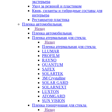
экстерьера
Уход за резиной и пластиком
Квик, силанты и гибридные составы для
интерьера
Реставратор пластика
Пленка автомобильная
Назад
Пленка автомобильная
Пленка атермальная для стекла
Назад
Пленка атермальная для стекла
LLUMAR
PROFILM
RAYNO
QUANTUM
SAFEX
SOLARTEK
3M Crystalline
SOLAR GARD
SOLARNEXT
LUXTON
ATOMGARD
SUN VISION
Пленка тонирующая для стекла
Назад