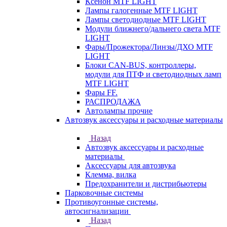
Ксенон MTF LIGHT
Лампы галогенные MTF LIGHT
Лампы светодиодные MTF LIGHT
Модули ближнего/дальнего света MTF
LIGHT
Фары/Прожектора/Линзы/ДХО MTF
LIGHT
Блоки CAN-BUS, контроллеры,
модули для ПТФ и светодиодных ламп
MTF LIGHT
Фары FF.
РАСПРОДАЖА
Автолампы прочие
Автозвук аксессуары и расходные материалы
Назад
Автозвук аксессуары и расходные
материалы
Аксессуары для автозвука
Клемма, вилка
Предохранители и дистрибьютеры
Парковочные системы
Противоугонные системы,
автосигнализации
Назад