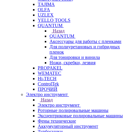
TAJIMA
OLFA
UZLEX
YELLO TOOLS
QUANTUM
Назад
QUANTUM
Аксессуары для работы с пленками
Для полиуретановых и гибридных
пленок
Для тонировки и винила
Ножи, скребки, лезвия
PROPAKEL
WEMATEC
Hi-TECH
ControlTek
ПРОЧИЙ
Электро инструмент
Назад
Электро инструмент
Роторные полировальные машины
Эксцентриковые полировальные машины
Фены технические
Аккумуляторный инструмент
Турбосушки