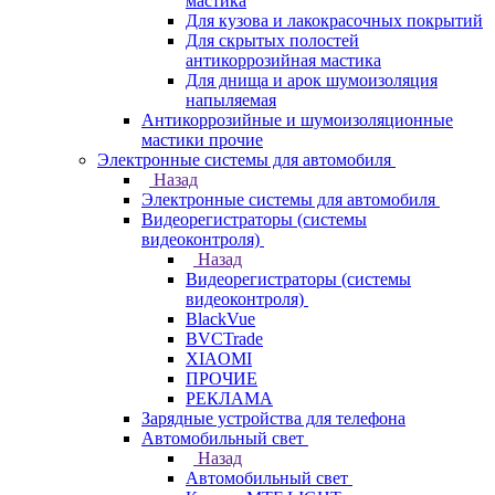
мастика
Для кузова и лакокрасочных покрытий
Для скрытых полостей
антикоррозийная мастика
Для днища и арок шумоизоляция
напыляемая
Антикоррозийные и шумоизоляционные
мастики прочие
Электронные системы для автомобиля
Назад
Электронные системы для автомобиля
Видеорегистраторы (системы
видеоконтроля)
Назад
Видеорегистраторы (системы
видеоконтроля)
BlackVue
BVCTrade
XIAOMI
ПРОЧИЕ
РЕКЛАМА
Зарядные устройства для телефона
Автомобильный свет
Назад
Автомобильный свет