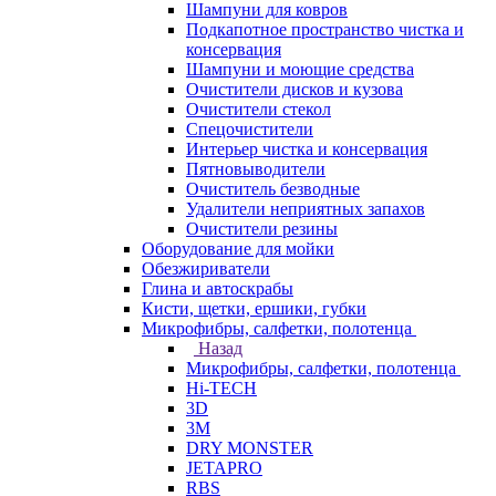
Шампуни для ковров
Подкапотное пространство чистка и
консервация
Шампуни и моющие средства
Очистители дисков и кузова
Очистители стекол
Спецочистители
Интерьер чистка и консервация
Пятновыводители
Очиститель безводные
Удалители неприятных запахов
Очистители резины
Оборудование для мойки
Обезжириватели
Глина и автоскрабы
Кисти, щетки, ершики, губки
Микрофибры, салфетки, полотенца
Назад
Микрофибры, салфетки, полотенца
Hi-TECH
3D
3М
DRY MONSTER
JETAPRO
RBS