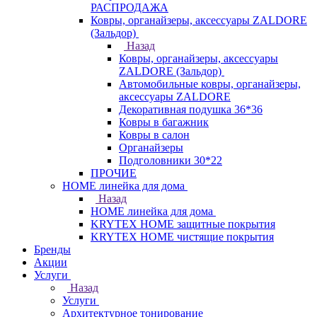
РАСПРОДАЖА
Ковры, органайзеры, аксессуары ZALDORE
(Зальдор)
Назад
Ковры, органайзеры, аксессуары
ZALDORE (Зальдор)
Автомобильные ковры, органайзеры,
аксессуары ZALDORE
Декоративная подушка 36*36
Ковры в багажник
Ковры в салон
Органайзеры
Подголовники 30*22
ПРОЧИЕ
HOME линейка для дома
Назад
HOME линейка для дома
KRYTEX HOME защитные покрытия
KRYTEX HOME чистящие покрытия
Бренды
Акции
Услуги
Назад
Услуги
Архитектурное тонирование