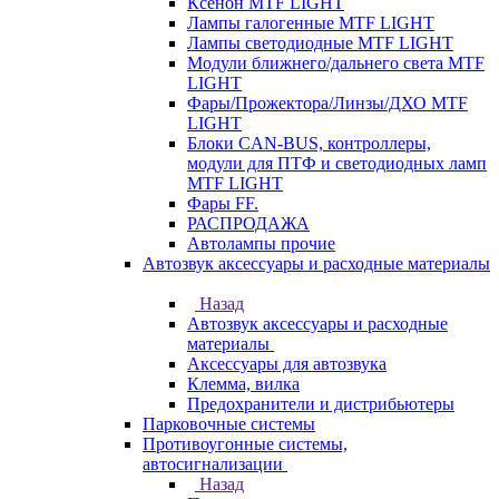
Ксенон MTF LIGHT
Лампы галогенные MTF LIGHT
Лампы светодиодные MTF LIGHT
Модули ближнего/дальнего света MTF
LIGHT
Фары/Прожектора/Линзы/ДХО MTF
LIGHT
Блоки CAN-BUS, контроллеры,
модули для ПТФ и светодиодных ламп
MTF LIGHT
Фары FF.
РАСПРОДАЖА
Автолампы прочие
Автозвук аксессуары и расходные материалы
Назад
Автозвук аксессуары и расходные
материалы
Аксессуары для автозвука
Клемма, вилка
Предохранители и дистрибьютеры
Парковочные системы
Противоугонные системы,
автосигнализации
Назад