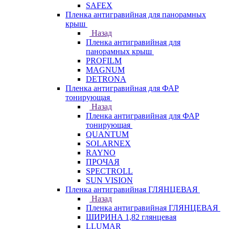
SAFEX
Пленка антигравийная для панорамных
крыш
Назад
Пленка антигравийная для
панорамных крыш
PROFILM
MAGNUM
DETRONA
Пленка антигравийная для ФАР
тонирующая
Назад
Пленка антигравийная для ФАР
тонирующая
QUANTUM
SOLARNEX
RAYNO
ПРОЧАЯ
SPECTROLL
SUN VISION
Пленка антигравийная ГЛЯНЦЕВАЯ
Назад
Пленка антигравийная ГЛЯНЦЕВАЯ
ШИРИНА 1,82 глянцевая
LLUMAR