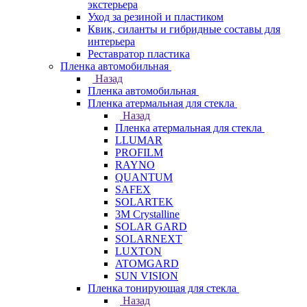
экстерьера
Уход за резиной и пластиком
Квик, силанты и гибридные составы для
интерьера
Реставратор пластика
Пленка автомобильная
Назад
Пленка автомобильная
Пленка атермальная для стекла
Назад
Пленка атермальная для стекла
LLUMAR
PROFILM
RAYNO
QUANTUM
SAFEX
SOLARTEK
3M Crystalline
SOLAR GARD
SOLARNEXT
LUXTON
ATOMGARD
SUN VISION
Пленка тонирующая для стекла
Назад