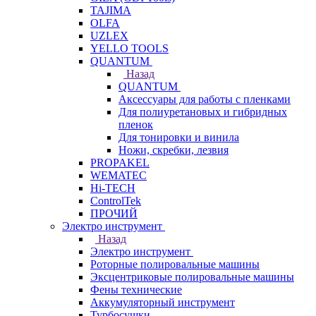
TAJIMA
OLFA
UZLEX
YELLO TOOLS
QUANTUM
Назад
QUANTUM
Аксессуары для работы с пленками
Для полиуретановых и гибридных
пленок
Для тонировки и винила
Ножи, скребки, лезвия
PROPAKEL
WEMATEC
Hi-TECH
ControlTek
ПРОЧИЙ
Электро инструмент
Назад
Электро инструмент
Роторные полировальные машины
Эксцентриковые полировальные машины
Фены технические
Аккумуляторный инструмент
Турбосушки