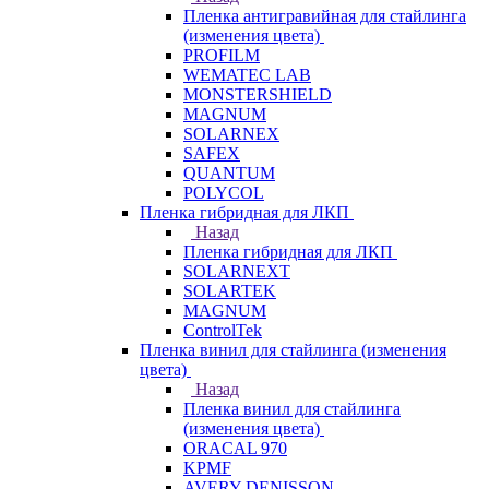
Пленка антигравийная для стайлинга
(изменения цвета)
PROFILM
WEMATEC LAB
MONSTERSHIELD
MAGNUM
SOLARNEX
SAFEX
QUANTUM
POLYCOL
Пленка гибридная для ЛКП
Назад
Пленка гибридная для ЛКП
SOLARNEXT
SOLARTEK
MAGNUM
ControlTek
Пленка винил для стайлинга (изменения
цвета)
Назад
Пленка винил для стайлинга
(изменения цвета)
ORACAL 970
KPMF
AVERY DENISSON