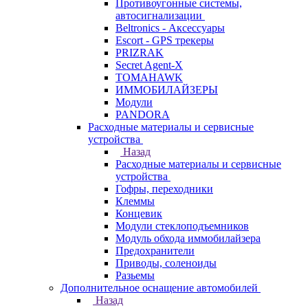
Противоугонные системы,
автосигнализации
Beltronics - Аксессуары
Escort - GPS трекеры
PRIZRAK
Secret Agent-X
TOMAHAWK
ИММОБИЛАЙЗЕРЫ
Модули
PANDORA
Расходные материалы и сервисные
устройства
Назад
Расходные материалы и сервисные
устройства
Гофры, переходники
Клеммы
Концевик
Модули стеклоподъемников
Модуль обхода иммобилайзера
Предохранители
Приводы, соленоиды
Разьемы
Дополнительное оснащение автомобилей
Назад