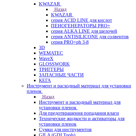
KWAZAR
Назад
KWAZAR
серия ACID LINE для кислот
ПЕНОГЕНЕРАТОРЫ PRO+
серия ALKA LINE для щелочей
серия ANTISILICONE для солвентов
серия PRO+ph 3-8
3D
WEMATEC
WaveX
GLOSSWORK
ТРИГГЕРЫ
ЗАПАСНЫЕ ЧАСТИ
КЕГА
Инструмент и расходный материал для установки
пленок
Назад
Инструмент и расходный материал для
установки пленок
Для предотвращения попадания влаги
Технические жидкости и активаторы для
установки пленок
Сумки для инструментов
GILA (GDI Tools)