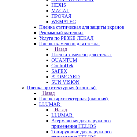
HEXIS
MACAL
ПРОЧАЯ
WEMATEC
Пленка статическая для защиты экранов
Рекламный материал
Услуга по РЕЗКЕ ЛЕКАЛ
Пленка хамелеон для стекла
Назад
Пленка хамелеон для стекла
QUANTUM
ControlTek
SAFEX
ATOMGARD
SUN VISION
Пленка архитектурная (оконная)
Назад
Пленка архитектурная (оконная)
LLUMAR
Назад
LLUMAR
Атермальная для наружного
применения HELIOS
Тонирующие для наружного