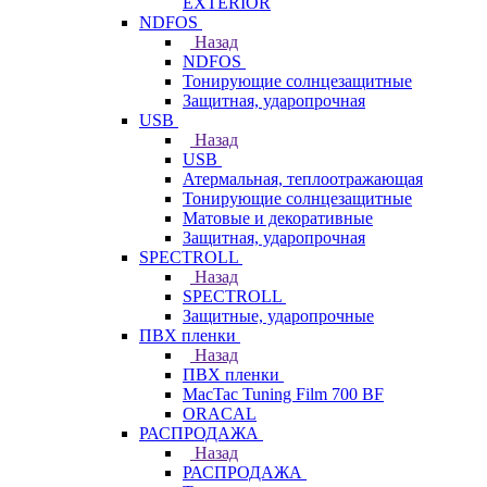
EXTERIOR
NDFOS
Назад
NDFOS
Тонирующие солнцезащитные
Защитная, ударопрочная
USB
Назад
USB
Атермальная, теплоотражающая
Тонирующие солнцезащитные
Матовые и декоративные
Защитная, ударопрочная
SPECTROLL
Назад
SPECTROLL
Защитные, ударопрочные
ПВХ пленки
Назад
ПВХ пленки
MacTac Tuning Film 700 BF
ORACAL
РАСПРОДАЖА
Назад
РАСПРОДАЖА