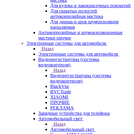
мастика
Для кузова и лакокрасочных покрытий
Для скрытых полостей
антикоррозийная мастика
Для днища и арок шумоизоляция
напыляемая
Антикоррозийные и шумоизоляционные
мастики прочие
Электронные системы для автомобиля
Назад
Электронные системы для автомобиля
Видеорегистраторы (системы
видеоконтроля)
Назад
Видеорегистраторы (системы
видеоконтроля)
BlackVue
BVCTrade
XIAOMI
ПРОЧИЕ
РЕКЛАМА
Зарядные устройства для телефона
Автомобильный свет
Назад
Автомобильный свет