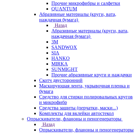
Прочие микрофибры и салфетки
QUANTUM
Абразивные материалы (круги, вата,
наждачная бумага)
Назад
Абразивные материалы (круги, вата,
наждачная бумага)
3М
SANDWOX
SIA
HANKO
MIRKA
SUNMIGHT
Прочие абразивные круги и наждачки
Скотч двусторонний
Маскирующая лента, укрывочная пленка и
бумага
Средство для стирки полировальных кругов
и микрофибр
Средства защиты (перчатки, маски...)
Комплекты для вклейки автостекол
Опрыскиватели, фланоны и пеногенераторы
Назад
Опрыскиватели, фланоны и пеногенераторы