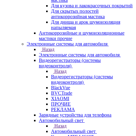
мастика
Для кузова и лакокрасочных покрытий
Для скрытых полостей
антикоррозийная мастика
Для днища и арок шумоизоляция
напыляемая
Антикоррозийные и шумоизоляционные
мастики прочие
Электронные системы для автомобиля
Назад
Электронные системы для автомобиля
Видеорегистраторы (системы
видеоконтроля)
Назад
Видеорегистраторы (системы
видеоконтроля)
BlackVue
BVCTrade
XIAOMI
ПРОЧИЕ
РЕКЛАМА
Зарядные устройства для телефона
Автомобильный свет
Назад
Автомобильный свет