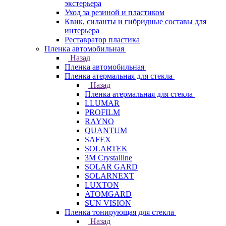
экстерьера
Уход за резиной и пластиком
Квик, силанты и гибридные составы для
интерьера
Реставратор пластика
Пленка автомобильная
Назад
Пленка автомобильная
Пленка атермальная для стекла
Назад
Пленка атермальная для стекла
LLUMAR
PROFILM
RAYNO
QUANTUM
SAFEX
SOLARTEK
3M Crystalline
SOLAR GARD
SOLARNEXT
LUXTON
ATOMGARD
SUN VISION
Пленка тонирующая для стекла
Назад