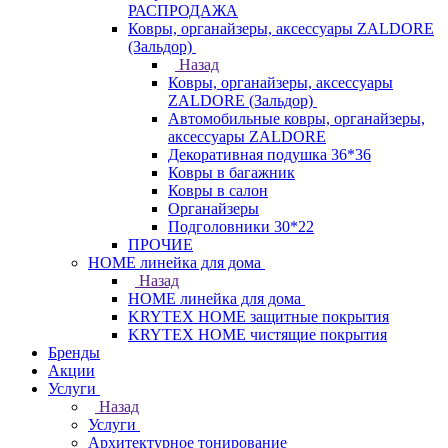
РАСПРОДАЖА
Ковры, органайзеры, аксессуары ZALDORE
(Зальдор)
Назад
Ковры, органайзеры, аксессуары
ZALDORE (Зальдор)
Автомобильные ковры, органайзеры,
аксессуары ZALDORE
Декоративная подушка 36*36
Ковры в багажник
Ковры в салон
Органайзеры
Подголовники 30*22
ПРОЧИЕ
HOME линейка для дома
Назад
HOME линейка для дома
KRYTEX HOME защитные покрытия
KRYTEX HOME чистящие покрытия
Бренды
Акции
Услуги
Назад
Услуги
Архитектурное тонирование