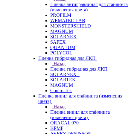
Пленка антигравийная для стайлинга
(изменения цвета)
PROFILM
WEMATEC LAB
MONSTERSHIELD
MAGNUM
SOLARNEX
SAFEX
QUANTUM
POLYCOL
Пленка гибридная для ЛКП
Назад
Пленка гибридная для ЛКП
SOLARNEXT
SOLARTEK
MAGNUM
ControlTek
Пленка винил для стайлинга (изменения
цвета)
Назад
Пленка винил для стайлинга
(изменения цвета)
ORACAL 970
KPMF
AVERY DENISSON