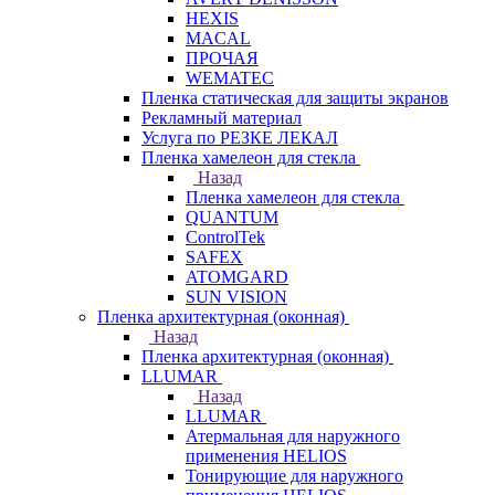
HEXIS
MACAL
ПРОЧАЯ
WEMATEC
Пленка статическая для защиты экранов
Рекламный материал
Услуга по РЕЗКЕ ЛЕКАЛ
Пленка хамелеон для стекла
Назад
Пленка хамелеон для стекла
QUANTUM
ControlTek
SAFEX
ATOMGARD
SUN VISION
Пленка архитектурная (оконная)
Назад
Пленка архитектурная (оконная)
LLUMAR
Назад
LLUMAR
Атермальная для наружного
применения HELIOS
Тонирующие для наружного