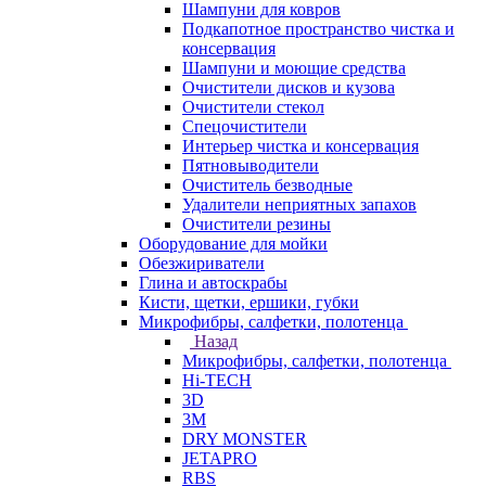
Шампуни для ковров
Подкапотное пространство чистка и
консервация
Шампуни и моющие средства
Очистители дисков и кузова
Очистители стекол
Спецочистители
Интерьер чистка и консервация
Пятновыводители
Очиститель безводные
Удалители неприятных запахов
Очистители резины
Оборудование для мойки
Обезжириватели
Глина и автоскрабы
Кисти, щетки, ершики, губки
Микрофибры, салфетки, полотенца
Назад
Микрофибры, салфетки, полотенца
Hi-TECH
3D
3М
DRY MONSTER
JETAPRO
RBS