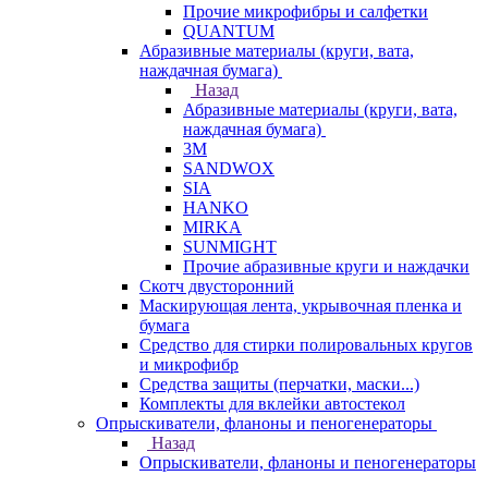
Прочие микрофибры и салфетки
QUANTUM
Абразивные материалы (круги, вата,
наждачная бумага)
Назад
Абразивные материалы (круги, вата,
наждачная бумага)
3М
SANDWOX
SIA
HANKO
MIRKA
SUNMIGHT
Прочие абразивные круги и наждачки
Скотч двусторонний
Маскирующая лента, укрывочная пленка и
бумага
Средство для стирки полировальных кругов
и микрофибр
Средства защиты (перчатки, маски...)
Комплекты для вклейки автостекол
Опрыскиватели, фланоны и пеногенераторы
Назад
Опрыскиватели, фланоны и пеногенераторы