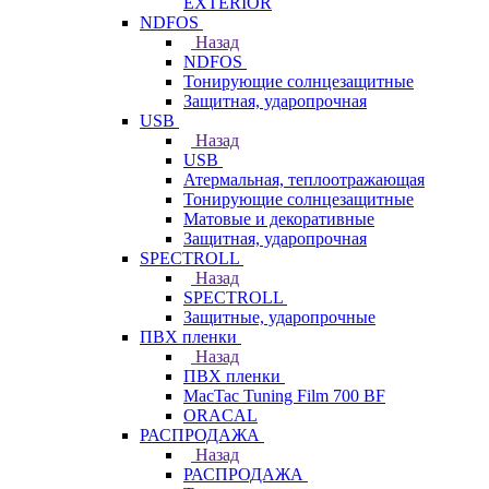
EXTERIOR
NDFOS
Назад
NDFOS
Тонирующие солнцезащитные
Защитная, ударопрочная
USB
Назад
USB
Атермальная, теплоотражающая
Тонирующие солнцезащитные
Матовые и декоративные
Защитная, ударопрочная
SPECTROLL
Назад
SPECTROLL
Защитные, ударопрочные
ПВХ пленки
Назад
ПВХ пленки
MacTac Tuning Film 700 BF
ORACAL
РАСПРОДАЖА
Назад
РАСПРОДАЖА