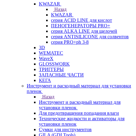
KWAZAR
Назад
KWAZAR
серия ACID LINE для кислот
ПЕНОГЕНЕРАТОРЫ PRO+
серия ALKA LINE для щелочей
серия ANTISILICONE для солвентов
серия PRO+ph 3-8
3D
WEMATEC
WaveX
GLOSSWORK
ТРИГГЕРЫ
ЗАПАСНЫЕ ЧАСТИ
КЕГА
Инструмент и расходный материал для установки
пленок
Назад
Инструмент и расходный материал для
установки пленок
Для предотвращения попадания влаги
Технические жидкости и активаторы для
установки пленок
Сумки для инструментов
GILA (GDI Tools)