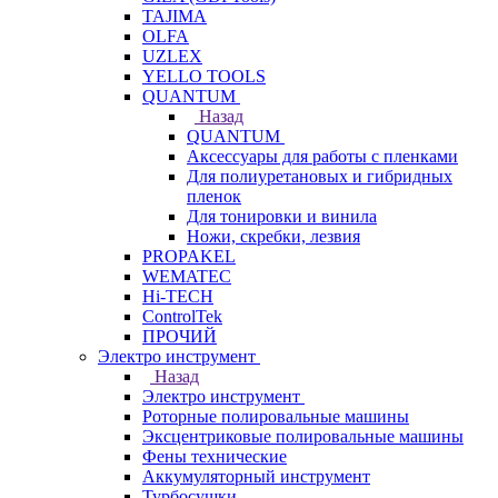
TAJIMA
OLFA
UZLEX
YELLO TOOLS
QUANTUM
Назад
QUANTUM
Аксессуары для работы с пленками
Для полиуретановых и гибридных
пленок
Для тонировки и винила
Ножи, скребки, лезвия
PROPAKEL
WEMATEC
Hi-TECH
ControlTek
ПРОЧИЙ
Электро инструмент
Назад
Электро инструмент
Роторные полировальные машины
Эксцентриковые полировальные машины
Фены технические
Аккумуляторный инструмент
Турбосушки