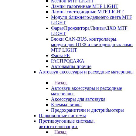
Ксенон MTF LIGHT
Лампы галогенные MTF LIGHT
Лампы светодиодные MTF LIGHT
Модули ближнего/дальнего света MTF
LIGHT
Фары/Прожектора/Линзы/ДХО MTF
LIGHT
Блоки CAN-BUS, контроллеры,
модули для ПТФ и светодиодных ламп
MTF LIGHT
Фары FF.
РАСПРОДАЖА
Автолампы прочие
Автозвук аксессуары и расходные материалы
Назад
Автозвук аксессуары и расходные
материалы
Аксессуары для автозвука
Клемма, вилка
Предохранители и дистрибьютеры
Парковочные системы
Противоугонные системы,
автосигнализации
Назад