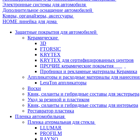
Электронные системы для автомобиля
Дополнительное оснащение автомобилей
Ковры, органайзеры, аксессуары
HOME линейка для дома
Защитные покрытия для автомобилей
Керамические
3D
FTORSIC
KRYTEX
KRYTEX для сертифицированных центров
ПРОЧИЕ керамические покрытия
Пробники и рекламные материалы Керамика
Аппликаторы и расходные материалы для нанесени
LeraTon аппликаторы
Воски
Квик, силанты и гибридные составы для экстерьера
Уход за резиной и пластиком
Квик, силанты и гибридные составы для интерьера
Реставратор пластика
Пленка автомобильная
Пленка атермальная для стекла
LLUMAR
PROFILM
RAYNO