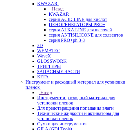
KWAZAR
Назад
KWAZAR
серия ACID LINE для кислот
ПЕНОГЕНЕРАТОРЫ PRO+
серия ALKA LINE для щелочей
серия ANTISILICONE для солвентов
серия PRO+ph 3-8
3D
WEMATEC
WaveX
GLOSSWORK
ТРИГГЕРЫ
ЗАПАСНЫЕ ЧАСТИ
КЕГА
Инструмент и расходный материал для установки
пленок
Назад
Инструмент и расходный материал для
установки пленок
Для предотвращения попадания влаги
Технические жидкости и активаторы для
установки пленок
Сумки для инструментов
GILA (GDI Tools)