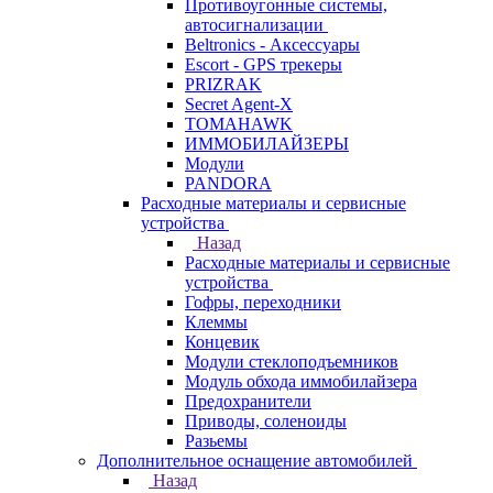
Противоугонные системы,
автосигнализации
Beltronics - Аксессуары
Escort - GPS трекеры
PRIZRAK
Secret Agent-X
TOMAHAWK
ИММОБИЛАЙЗЕРЫ
Модули
PANDORA
Расходные материалы и сервисные
устройства
Назад
Расходные материалы и сервисные
устройства
Гофры, переходники
Клеммы
Концевик
Модули стеклоподъемников
Модуль обхода иммобилайзера
Предохранители
Приводы, соленоиды
Разьемы
Дополнительное оснащение автомобилей
Назад