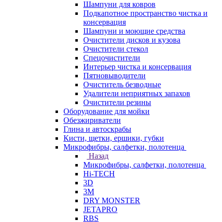
Шампуни для ковров
Подкапотное пространство чистка и
консервация
Шампуни и моющие средства
Очистители дисков и кузова
Очистители стекол
Спецочистители
Интерьер чистка и консервация
Пятновыводители
Очиститель безводные
Удалители неприятных запахов
Очистители резины
Оборудование для мойки
Обезжириватели
Глина и автоскрабы
Кисти, щетки, ершики, губки
Микрофибры, салфетки, полотенца
Назад
Микрофибры, салфетки, полотенца
Hi-TECH
3D
3М
DRY MONSTER
JETAPRO
RBS