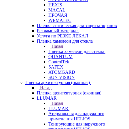
HEXIS
MACAL
ПРОЧАЯ
WEMATEC
Пленка статическая для защиты экранов
Рекламный материал
Услуга по РЕЗКЕ ЛЕКАЛ
Пленка хамелеон для стекла
Назад
Пленка хамелеон для стекла
QUANTUM
ControlTek
SAFEX
ATOMGARD
SUN VISION
Пленка архитектурная (оконная)
Назад
Пленка архитектурная (оконная)
LLUMAR
Назад
LLUMAR
Атермальная для наружного
применения HELIOS
Тонирующие для наружного