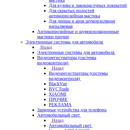
мастика
Для кузова и лакокрасочных покрытий
Для скрытых полостей
антикоррозийная мастика
Для днища и арок шумоизоляция
напыляемая
Антикоррозийные и шумоизоляционные
мастики прочие
Электронные системы для автомобиля
Назад
Электронные системы для автомобиля
Видеорегистраторы (системы
видеоконтроля)
Назад
Видеорегистраторы (системы
видеоконтроля)
BlackVue
BVCTrade
XIAOMI
ПРОЧИЕ
РЕКЛАМА
Зарядные устройства для телефона
Автомобильный свет
Назад
Автомобильный свет