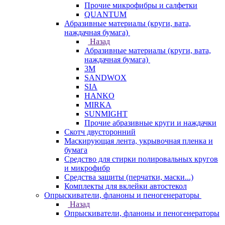
Прочие микрофибры и салфетки
QUANTUM
Абразивные материалы (круги, вата,
наждачная бумага)
Назад
Абразивные материалы (круги, вата,
наждачная бумага)
3М
SANDWOX
SIA
HANKO
MIRKA
SUNMIGHT
Прочие абразивные круги и наждачки
Скотч двусторонний
Маскирующая лента, укрывочная пленка и
бумага
Средство для стирки полировальных кругов
и микрофибр
Средства защиты (перчатки, маски...)
Комплекты для вклейки автостекол
Опрыскиватели, фланоны и пеногенераторы
Назад
Опрыскиватели, фланоны и пеногенераторы