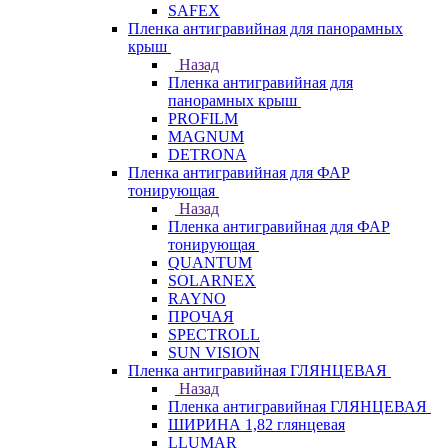
SAFEX
Пленка антигравийная для панорамных
крыш
Назад
Пленка антигравийная для
панорамных крыш
PROFILM
MAGNUM
DETRONA
Пленка антигравийная для ФАР
тонирующая
Назад
Пленка антигравийная для ФАР
тонирующая
QUANTUM
SOLARNEX
RAYNO
ПРОЧАЯ
SPECTROLL
SUN VISION
Пленка антигравийная ГЛЯНЦЕВАЯ
Назад
Пленка антигравийная ГЛЯНЦЕВАЯ
ШИРИНА 1,82 глянцевая
LLUMAR