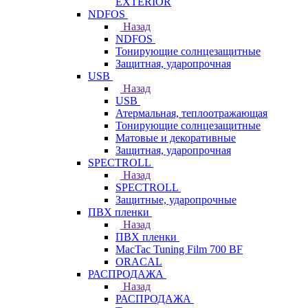
EXTERIOR
NDFOS
Назад
NDFOS
Тонирующие солнцезащитные
Защитная, ударопрочная
USB
Назад
USB
Атермальная, теплоотражающая
Тонирующие солнцезащитные
Матовые и декоративные
Защитная, ударопрочная
SPECTROLL
Назад
SPECTROLL
Защитные, ударопрочные
ПВХ пленки
Назад
ПВХ пленки
MacTac Tuning Film 700 BF
ORACAL
РАСПРОДАЖА
Назад
РАСПРОДАЖА