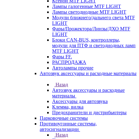
Ксенон MTF LIGHT
Лампы галогенные MTF LIGHT
Лампы светодиодные MTF LIGHT
Модули ближнего/дальнего света MTF
LIGHT
Фары/Прожектора/Линзы/ДХО MTF
LIGHT
Блоки CAN-BUS, контроллеры,
модули для ПТФ и светодиодных ламп
MTF LIGHT
Фары FF.
РАСПРОДАЖА
Автолампы прочие
Автозвук аксессуары и расходные материалы
Назад
Автозвук аксессуары и расходные
материалы
Аксессуары для автозвука
Клемма, вилка
Предохранители и дистрибьютеры
Парковочные системы
Противоугонные системы,
автосигнализации
Назад