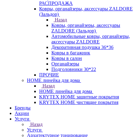
РАСПРОДАЖА
Ковры, органайзеры, аксессуары ZALDORE
(Зальдор)
Назад
Ковры, органайзеры, аксессуары
ZALDORE (Зальдор)
Автомобильные ковры, органайзеры,
аксессуары ZALDORE
Декоративная подушка 36*36
Ковры в багажник
Ковры в салон
Органайзеры
Подголовники 30*22
ПРОЧИЕ
HOME линейка для дома
Назад
HOME линейка для дома
KRYTEX HOME защитные покрытия
KRYTEX HOME чистящие покрытия
Бренды
Акции
Услуги
Назад
Услуги
Архитектурное тонирование