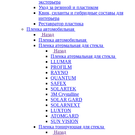
экстерьера
Уход за резиной и пластиком
Квик, силанты и гибридные составы для
интерьера
Реставратор пластика
Пленка автомобильная
Назад
Пленка автомобильная
Пленка атермальная для стекла
Назад
Пленка атермальная для стекла
LLUMAR
PROFILM
RAYNO
QUANTUM
SAFEX
SOLARTEK
3M Crystalline
SOLAR GARD
SOLARNEXT
LUXTON
ATOMGARD
SUN VISION
Пленка тонирующая для стекла
Назад