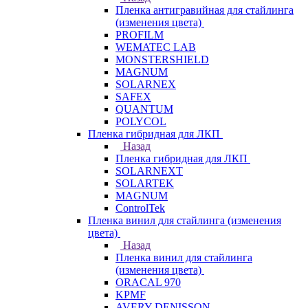
Пленка антигравийная для стайлинга
(изменения цвета)
PROFILM
WEMATEC LAB
MONSTERSHIELD
MAGNUM
SOLARNEX
SAFEX
QUANTUM
POLYCOL
Пленка гибридная для ЛКП
Назад
Пленка гибридная для ЛКП
SOLARNEXT
SOLARTEK
MAGNUM
ControlTek
Пленка винил для стайлинга (изменения
цвета)
Назад
Пленка винил для стайлинга
(изменения цвета)
ORACAL 970
KPMF
AVERY DENISSON