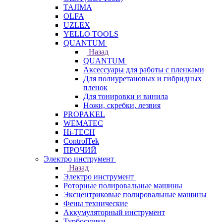
TAJIMA
OLFA
UZLEX
YELLO TOOLS
QUANTUM
Назад
QUANTUM
Аксессуары для работы с пленками
Для полиуретановых и гибридных
пленок
Для тонировки и винила
Ножи, скребки, лезвия
PROPAKEL
WEMATEC
Hi-TECH
ControlTek
ПРОЧИЙ
Электро инструмент
Назад
Электро инструмент
Роторные полировальные машины
Эксцентриковые полировальные машины
Фены технические
Аккумуляторный инструмент
Турбосушки