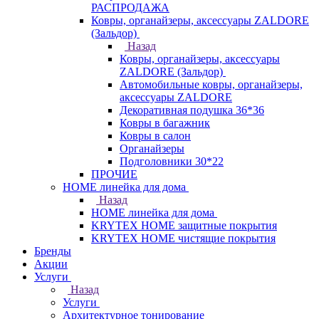
РАСПРОДАЖА
Ковры, органайзеры, аксессуары ZALDORE
(Зальдор)
Назад
Ковры, органайзеры, аксессуары
ZALDORE (Зальдор)
Автомобильные ковры, органайзеры,
аксессуары ZALDORE
Декоративная подушка 36*36
Ковры в багажник
Ковры в салон
Органайзеры
Подголовники 30*22
ПРОЧИЕ
HOME линейка для дома
Назад
HOME линейка для дома
KRYTEX HOME защитные покрытия
KRYTEX HOME чистящие покрытия
Бренды
Акции
Услуги
Назад
Услуги
Архитектурное тонирование