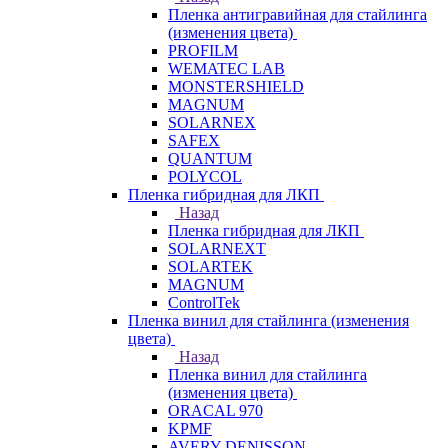
Пленка антигравийная для стайлинга
(изменения цвета)
PROFILM
WEMATEC LAB
MONSTERSHIELD
MAGNUM
SOLARNEX
SAFEX
QUANTUM
POLYCOL
Пленка гибридная для ЛКП
Назад
Пленка гибридная для ЛКП
SOLARNEXT
SOLARTEK
MAGNUM
ControlTek
Пленка винил для стайлинга (изменения
цвета)
Назад
Пленка винил для стайлинга
(изменения цвета)
ORACAL 970
KPMF
AVERY DENISSON