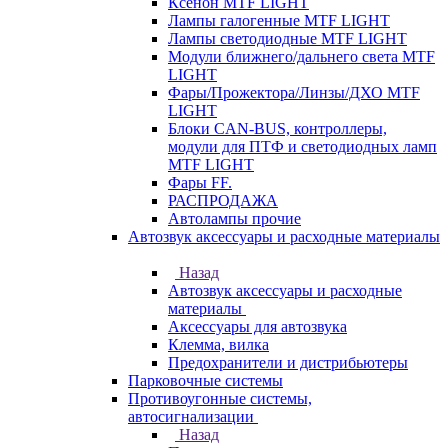
Ксенон MTF LIGHT
Лампы галогенные MTF LIGHT
Лампы светодиодные MTF LIGHT
Модули ближнего/дальнего света MTF
LIGHT
Фары/Прожектора/Линзы/ДХО MTF
LIGHT
Блоки CAN-BUS, контроллеры,
модули для ПТФ и светодиодных ламп
MTF LIGHT
Фары FF.
РАСПРОДАЖА
Автолампы прочие
Автозвук аксессуары и расходные материалы
Назад
Автозвук аксессуары и расходные
материалы
Аксессуары для автозвука
Клемма, вилка
Предохранители и дистрибьютеры
Парковочные системы
Противоугонные системы,
автосигнализации
Назад