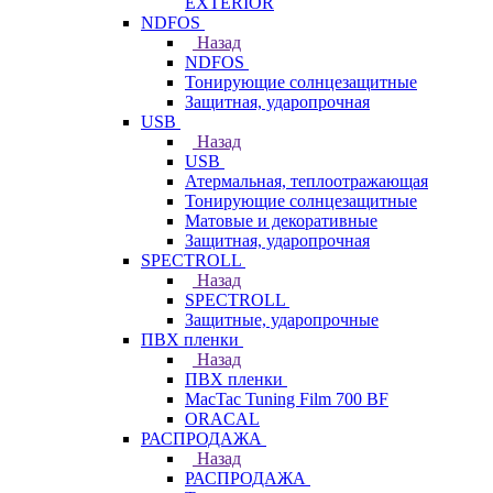
EXTERIOR
NDFOS
Назад
NDFOS
Тонирующие солнцезащитные
Защитная, ударопрочная
USB
Назад
USB
Атермальная, теплоотражающая
Тонирующие солнцезащитные
Матовые и декоративные
Защитная, ударопрочная
SPECTROLL
Назад
SPECTROLL
Защитные, ударопрочные
ПВХ пленки
Назад
ПВХ пленки
MacTac Tuning Film 700 BF
ORACAL
РАСПРОДАЖА
Назад
РАСПРОДАЖА