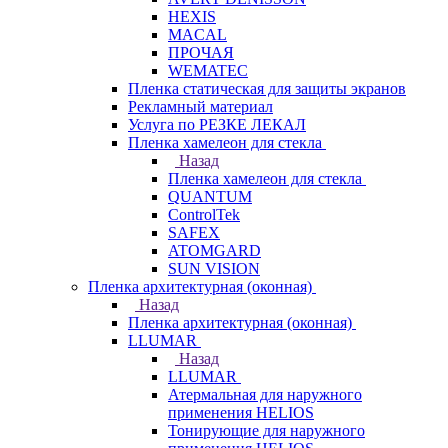
HEXIS
MACAL
ПРОЧАЯ
WEMATEC
Пленка статическая для защиты экранов
Рекламный материал
Услуга по РЕЗКЕ ЛЕКАЛ
Пленка хамелеон для стекла
Назад
Пленка хамелеон для стекла
QUANTUM
ControlTek
SAFEX
ATOMGARD
SUN VISION
Пленка архитектурная (оконная)
Назад
Пленка архитектурная (оконная)
LLUMAR
Назад
LLUMAR
Атермальная для наружного
применения HELIOS
Тонирующие для наружного