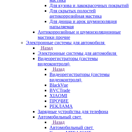
мастика
Для кузова и лакокрасочных покрытий
Для скрытых полостей
антикоррозийная мастика
Для днища и арок шумоизоляция
напыляемая
Антикоррозийные и шумоизоляционные
мастики прочие
Электронные системы для автомобиля
Назад
Электронные системы для автомобиля
Видеорегистраторы (системы
видеоконтроля)
Назад
Видеорегистраторы (системы
видеоконтроля)
BlackVue
BVCTrade
XIAOMI
ПРОЧИЕ
РЕКЛАМА
Зарядные устройства для телефона
Автомобильный свет
Назад
Автомобильный свет