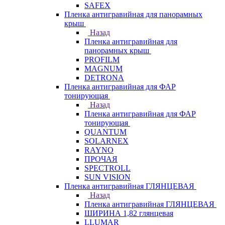
SAFEX
Пленка антигравийная для панорамных
крыш
Назад
Пленка антигравийная для
панорамных крыш
PROFILM
MAGNUM
DETRONA
Пленка антигравийная для ФАР
тонирующая
Назад
Пленка антигравийная для ФАР
тонирующая
QUANTUM
SOLARNEX
RAYNO
ПРОЧАЯ
SPECTROLL
SUN VISION
Пленка антигравийная ГЛЯНЦЕВАЯ
Назад
Пленка антигравийная ГЛЯНЦЕВАЯ
ШИРИНА 1,82 глянцевая
LLUMAR