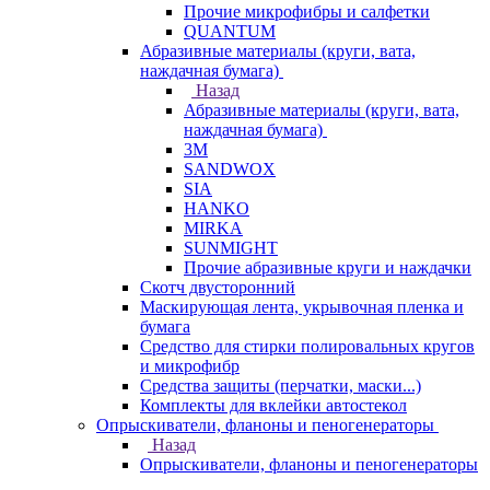
Прочие микрофибры и салфетки
QUANTUM
Абразивные материалы (круги, вата,
наждачная бумага)
Назад
Абразивные материалы (круги, вата,
наждачная бумага)
3М
SANDWOX
SIA
HANKO
MIRKA
SUNMIGHT
Прочие абразивные круги и наждачки
Скотч двусторонний
Маскирующая лента, укрывочная пленка и
бумага
Средство для стирки полировальных кругов
и микрофибр
Средства защиты (перчатки, маски...)
Комплекты для вклейки автостекол
Опрыскиватели, фланоны и пеногенераторы
Назад
Опрыскиватели, фланоны и пеногенераторы