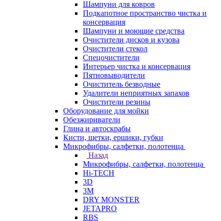
Шампуни для ковров
Подкапотное пространство чистка и
консервация
Шампуни и моющие средства
Очистители дисков и кузова
Очистители стекол
Спецочистители
Интерьер чистка и консервация
Пятновыводители
Очиститель безводные
Удалители неприятных запахов
Очистители резины
Оборудование для мойки
Обезжириватели
Глина и автоскрабы
Кисти, щетки, ершики, губки
Микрофибры, салфетки, полотенца
Назад
Микрофибры, салфетки, полотенца
Hi-TECH
3D
3М
DRY MONSTER
JETAPRO
RBS