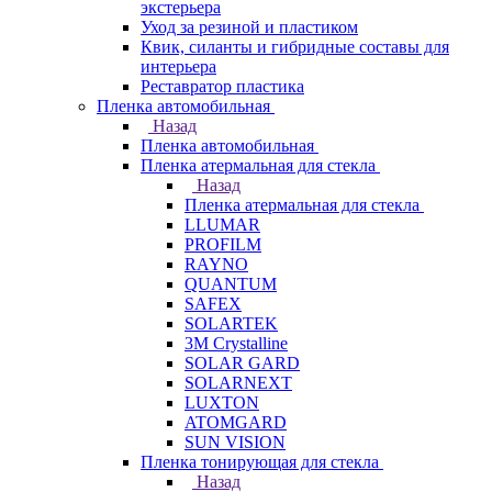
экстерьера
Уход за резиной и пластиком
Квик, силанты и гибридные составы для
интерьера
Реставратор пластика
Пленка автомобильная
Назад
Пленка автомобильная
Пленка атермальная для стекла
Назад
Пленка атермальная для стекла
LLUMAR
PROFILM
RAYNO
QUANTUM
SAFEX
SOLARTEK
3M Crystalline
SOLAR GARD
SOLARNEXT
LUXTON
ATOMGARD
SUN VISION
Пленка тонирующая для стекла
Назад