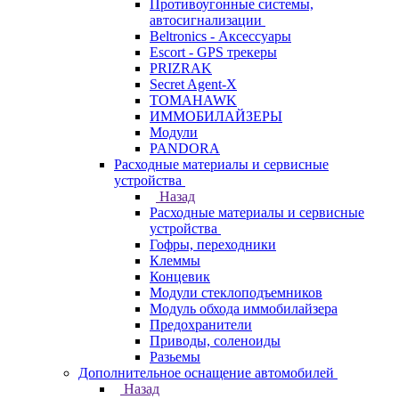
Противоугонные системы,
автосигнализации
Beltronics - Аксессуары
Escort - GPS трекеры
PRIZRAK
Secret Agent-X
TOMAHAWK
ИММОБИЛАЙЗЕРЫ
Модули
PANDORA
Расходные материалы и сервисные
устройства
Назад
Расходные материалы и сервисные
устройства
Гофры, переходники
Клеммы
Концевик
Модули стеклоподъемников
Модуль обхода иммобилайзера
Предохранители
Приводы, соленоиды
Разьемы
Дополнительное оснащение автомобилей
Назад