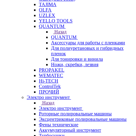
TAJIMA
OLFA
UZLEX
YELLO TOOLS
QUANTUM
Назад
QUANTUM
Аксессуары для работы с пленками
Для полиуретановых и гибридных
пленок
Для тонировки и винила
Ножи, скребки, лезвия
PROPAKEL
WEMATEC
Hi-TECH
ControlTek
ПРОЧИЙ
Электро инструмент
Назад
Электро инструмент
Роторные полировальные машины
Эксцентриковые полировальные машины
Фены технические
Аккумуляторный инструмент
Турбосушки