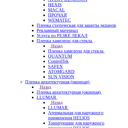
HEXIS
MACAL
ПРОЧАЯ
WEMATEC
Пленка статическая для защиты экранов
Рекламный материал
Услуга по РЕЗКЕ ЛЕКАЛ
Пленка хамелеон для стекла
Назад
Пленка хамелеон для стекла
QUANTUM
ControlTek
SAFEX
ATOMGARD
SUN VISION
Пленка архитектурная (оконная)
Назад
Пленка архитектурная (оконная)
LLUMAR
Назад
LLUMAR
Атермальная для наружного
применения HELIOS
Тонирующие для наружного