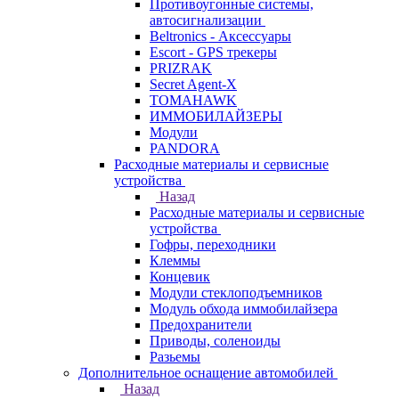
Противоугонные системы,
автосигнализации
Beltronics - Аксессуары
Escort - GPS трекеры
PRIZRAK
Secret Agent-X
TOMAHAWK
ИММОБИЛАЙЗЕРЫ
Модули
PANDORA
Расходные материалы и сервисные
устройства
Назад
Расходные материалы и сервисные
устройства
Гофры, переходники
Клеммы
Концевик
Модули стеклоподъемников
Модуль обхода иммобилайзера
Предохранители
Приводы, соленоиды
Разьемы
Дополнительное оснащение автомобилей
Назад