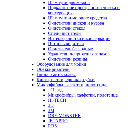
Шампуни для ковров
Подкапотное пространство чистка и
консервация
Шампуни и моющие средства
Очистители дисков и кузова
Очистители стекол
Спецочистители
Интерьер чистка и консервация
Пятновыводители
Очиститель безводные
Удалители неприятных запахов
Очистители резины
Оборудование для мойки
Обезжириватели
Глина и автоскрабы
Кисти, щетки, ершики, губки
Микрофибры, салфетки, полотенца
Назад
Микрофибры, салфетки, полотенца
Hi-TECH
3D
3М
DRY MONSTER
JETAPRO
RBS