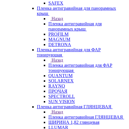
SAFEX
Пленка антигравийная для панорамных
крыш
Назад
Пленка антигравийная для
панорамных крыш
PROFILM
MAGNUM
DETRONA
Пленка антигравийная для ФАР
тонирующая
Назад
Пленка антигравийная для ФАР
тонирующая
QUANTUM
SOLARNEX
RAYNO
ПРОЧАЯ
SPECTROLL
SUN VISION
Пленка антигравийная ГЛЯНЦЕВАЯ
Назад
Пленка антигравийная ГЛЯНЦЕВАЯ
ШИРИНА 1,82 глянцевая
LLUMAR