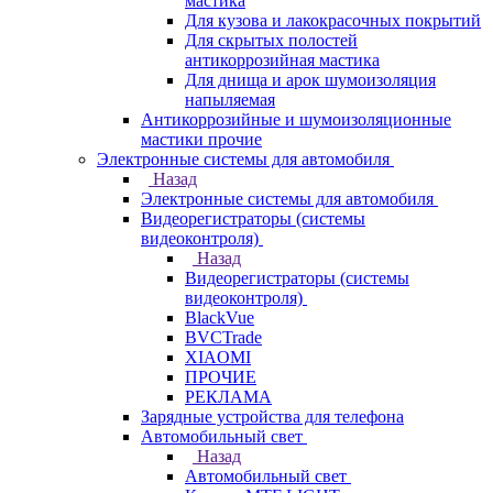
мастика
Для кузова и лакокрасочных покрытий
Для скрытых полостей
антикоррозийная мастика
Для днища и арок шумоизоляция
напыляемая
Антикоррозийные и шумоизоляционные
мастики прочие
Электронные системы для автомобиля
Назад
Электронные системы для автомобиля
Видеорегистраторы (системы
видеоконтроля)
Назад
Видеорегистраторы (системы
видеоконтроля)
BlackVue
BVCTrade
XIAOMI
ПРОЧИЕ
РЕКЛАМА
Зарядные устройства для телефона
Автомобильный свет
Назад
Автомобильный свет