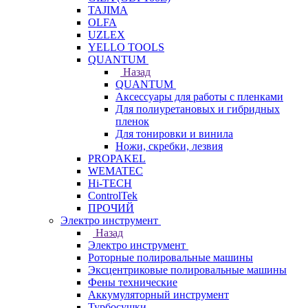
TAJIMA
OLFA
UZLEX
YELLO TOOLS
QUANTUM
Назад
QUANTUM
Аксессуары для работы с пленками
Для полиуретановых и гибридных
пленок
Для тонировки и винила
Ножи, скребки, лезвия
PROPAKEL
WEMATEC
Hi-TECH
ControlTek
ПРОЧИЙ
Электро инструмент
Назад
Электро инструмент
Роторные полировальные машины
Эксцентриковые полировальные машины
Фены технические
Аккумуляторный инструмент
Турбосушки