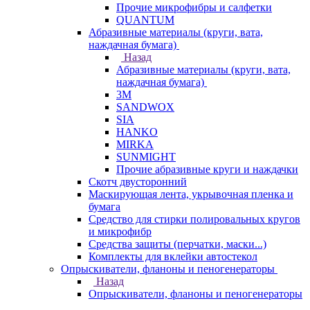
Прочие микрофибры и салфетки
QUANTUM
Абразивные материалы (круги, вата,
наждачная бумага)
Назад
Абразивные материалы (круги, вата,
наждачная бумага)
3М
SANDWOX
SIA
HANKO
MIRKA
SUNMIGHT
Прочие абразивные круги и наждачки
Скотч двусторонний
Маскирующая лента, укрывочная пленка и
бумага
Средство для стирки полировальных кругов
и микрофибр
Средства защиты (перчатки, маски...)
Комплекты для вклейки автостекол
Опрыскиватели, фланоны и пеногенераторы
Назад
Опрыскиватели, фланоны и пеногенераторы