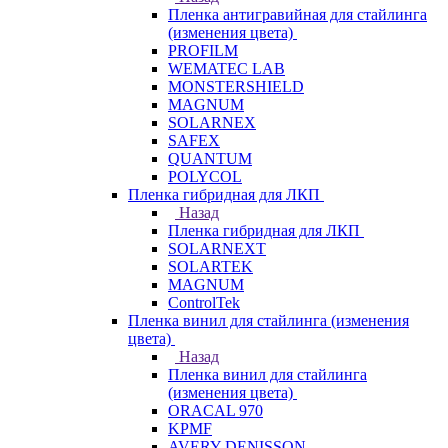
Пленка антигравийная для стайлинга
(изменения цвета)
PROFILM
WEMATEC LAB
MONSTERSHIELD
MAGNUM
SOLARNEX
SAFEX
QUANTUM
POLYCOL
Пленка гибридная для ЛКП
Назад
Пленка гибридная для ЛКП
SOLARNEXT
SOLARTEK
MAGNUM
ControlTek
Пленка винил для стайлинга (изменения
цвета)
Назад
Пленка винил для стайлинга
(изменения цвета)
ORACAL 970
KPMF
AVERY DENISSON