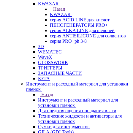
KWAZAR
Назад
KWAZAR
серия ACID LINE для кислот
ПЕНОГЕНЕРАТОРЫ PRO+
серия ALKA LINE для щелочей
серия ANTISILICONE для солвентов
серия PRO+ph 3-8
3D
WEMATEC
WaveX
GLOSSWORK
ТРИГГЕРЫ
ЗАПАСНЫЕ ЧАСТИ
КЕГА
Инструмент и расходный материал для установки
пленок
Назад
Инструмент и расходный материал для
установки пленок
Для предотвращения попадания влаги
Технические жидкости и активаторы для
установки пленок
Сумки для инструментов
GILA (GDI Tools)