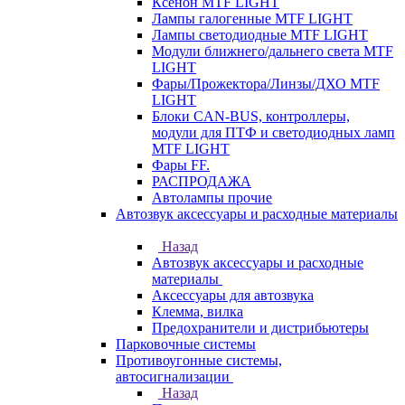
Ксенон MTF LIGHT
Лампы галогенные MTF LIGHT
Лампы светодиодные MTF LIGHT
Модули ближнего/дальнего света MTF
LIGHT
Фары/Прожектора/Линзы/ДХО MTF
LIGHT
Блоки CAN-BUS, контроллеры,
модули для ПТФ и светодиодных ламп
MTF LIGHT
Фары FF.
РАСПРОДАЖА
Автолампы прочие
Автозвук аксессуары и расходные материалы
Назад
Автозвук аксессуары и расходные
материалы
Аксессуары для автозвука
Клемма, вилка
Предохранители и дистрибьютеры
Парковочные системы
Противоугонные системы,
автосигнализации
Назад