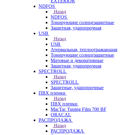
EXTERIOR
NDFOS
Назад
NDFOS
Тонирующие солнцезащитные
Защитная, ударопрочная
USB
Назад
USB
Атермальная, теплоотражающая
Тонирующие солнцезащитные
Матовые и декоративные
Защитная, ударопрочная
SPECTROLL
Назад
SPECTROLL
Защитные, ударопрочные
ПВХ пленки
Назад
ПВХ пленки
MacTac Tuning Film 700 BF
ORACAL
РАСПРОДАЖА
Назад
РАСПРОДАЖА