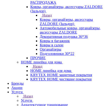
РАСПРОДАЖА
Ковры, органайзеры, аксессуары ZALDORE
(Зальдор)
Назад
Ковры, органайзеры, аксессуары
ZALDORE (Зальдор)
Автомобильные ковры, органайзеры,
аксессуары ZALDORE
Декоративная подушка 36*36
Ковры в багажник
Ковры в салон
Органайзеры
Подголовники 30*22
ПРОЧИЕ
HOME линейка для дома
Назад
HOME линейка для дома
KRYTEX HOME защитные покрытия
KRYTEX HOME чистящие покрытия
Бренды
Акции
Услуги
Назад
Услуги
Архитектурное тонирование