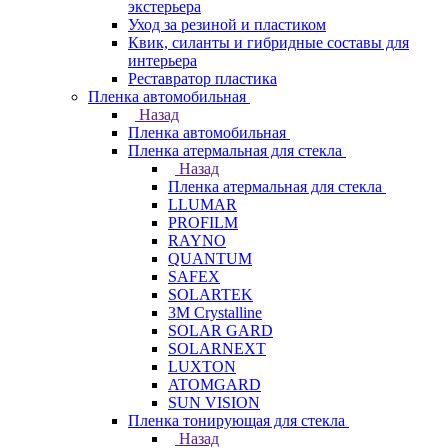
экстерьера
Уход за резиной и пластиком
Квик, силанты и гибридные составы для
интерьера
Реставратор пластика
Пленка автомобильная
Назад
Пленка автомобильная
Пленка атермальная для стекла
Назад
Пленка атермальная для стекла
LLUMAR
PROFILM
RAYNO
QUANTUM
SAFEX
SOLARTEK
3M Crystalline
SOLAR GARD
SOLARNEXT
LUXTON
ATOMGARD
SUN VISION
Пленка тонирующая для стекла
Назад