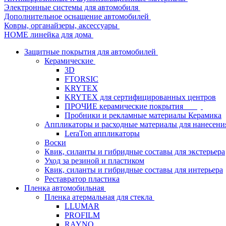
Электронные системы для автомобиля
Дополнительное оснащение автомобилей
Ковры, органайзеры, аксессуары
HOME линейка для дома
Защитные покрытия для автомобилей
Керамические
3D
FTORSIC
KRYTEX
KRYTEX для сертифицированных центров
ПРОЧИЕ керамические покрытия
Пробники и рекламные материалы Керамика
Аппликаторы и расходные материалы для нанесени
LeraTon аппликаторы
Воски
Квик, силанты и гибридные составы для экстерьера
Уход за резиной и пластиком
Квик, силанты и гибридные составы для интерьера
Реставратор пластика
Пленка автомобильная
Пленка атермальная для стекла
LLUMAR
PROFILM
RAYNO