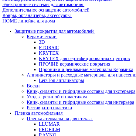
Электронные системы для автомобиля
Дополнительное оснащение автомобилей
Ковры, органайзеры, аксессуары
HOME линейка для дома
Защитные покрытия для автомобилей
Керамические
3D
FTORSIC
KRYTEX
KRYTEX для сертифицированных центров
ПРОЧИЕ керамические покрытия
Пробники и рекламные материалы Керамика
Аппликаторы и расходные материалы для нанесени
LeraTon аппликаторы
Воски
Квик, силанты и гибридные составы для экстерьера
Уход за резиной и пластиком
Квик, силанты и гибридные составы для интерьера
Реставратор пластика
Пленка автомобильная
Пленка атермальная для стекла
LLUMAR
PROFILM
RAYNO