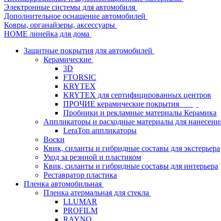
Электронные системы для автомобиля
Дополнительное оснащение автомобилей
Ковры, органайзеры, аксессуары
HOME линейка для дома
Защитные покрытия для автомобилей
Керамические
3D
FTORSIC
KRYTEX
KRYTEX для сертифицированных центров
ПРОЧИЕ керамические покрытия
Пробники и рекламные материалы Керамика
Аппликаторы и расходные материалы для нанесени
LeraTon аппликаторы
Воски
Квик, силанты и гибридные составы для экстерьера
Уход за резиной и пластиком
Квик, силанты и гибридные составы для интерьера
Реставратор пластика
Пленка автомобильная
Пленка атермальная для стекла
LLUMAR
PROFILM
RAYNO