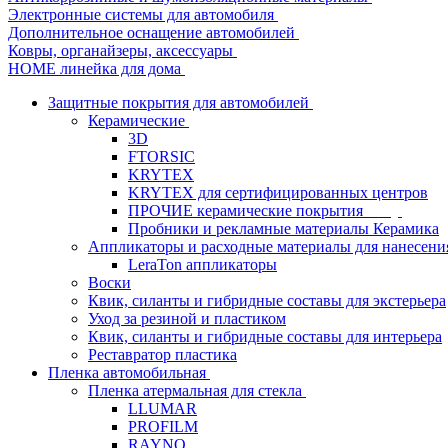
Электронные системы для автомобиля
Дополнительное оснащение автомобилей
Ковры, органайзеры, аксессуары
HOME линейка для дома
Защитные покрытия для автомобилей
Керамические
3D
FTORSIC
KRYTEX
KRYTEX для сертифицированных центров
ПРОЧИЕ керамические покрытия
Пробники и рекламные материалы Керамика
Аппликаторы и расходные материалы для нанесени
LeraTon аппликаторы
Воски
Квик, силанты и гибридные составы для экстерьера
Уход за резиной и пластиком
Квик, силанты и гибридные составы для интерьера
Реставратор пластика
Пленка автомобильная
Пленка атермальная для стекла
LLUMAR
PROFILM
RAYNO