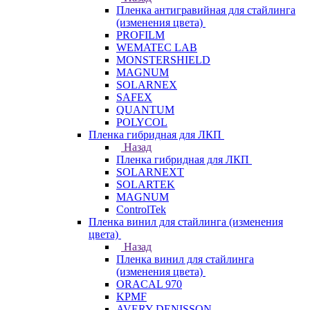
Пленка антигравийная для стайлинга
(изменения цвета)
PROFILM
WEMATEC LAB
MONSTERSHIELD
MAGNUM
SOLARNEX
SAFEX
QUANTUM
POLYCOL
Пленка гибридная для ЛКП
Назад
Пленка гибридная для ЛКП
SOLARNEXT
SOLARTEK
MAGNUM
ControlTek
Пленка винил для стайлинга (изменения
цвета)
Назад
Пленка винил для стайлинга
(изменения цвета)
ORACAL 970
KPMF
AVERY DENISSON