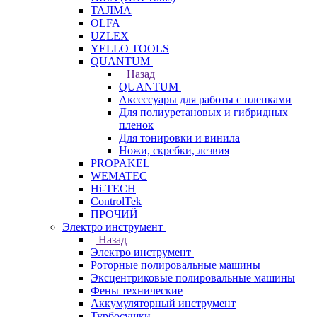
TAJIMA
OLFA
UZLEX
YELLO TOOLS
QUANTUM
Назад
QUANTUM
Аксессуары для работы с пленками
Для полиуретановых и гибридных
пленок
Для тонировки и винила
Ножи, скребки, лезвия
PROPAKEL
WEMATEC
Hi-TECH
ControlTek
ПРОЧИЙ
Электро инструмент
Назад
Электро инструмент
Роторные полировальные машины
Эксцентриковые полировальные машины
Фены технические
Аккумуляторный инструмент
Турбосушки