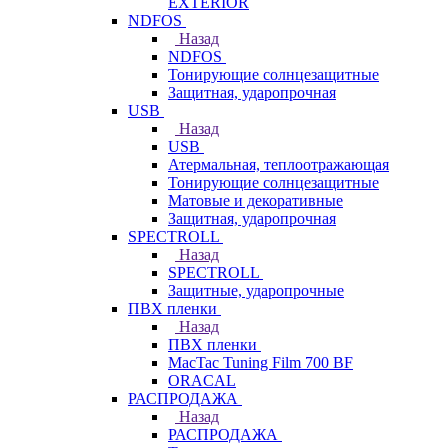
EXTERIOR
NDFOS
Назад
NDFOS
Тонирующие солнцезащитные
Защитная, ударопрочная
USB
Назад
USB
Атермальная, теплоотражающая
Тонирующие солнцезащитные
Матовые и декоративные
Защитная, ударопрочная
SPECTROLL
Назад
SPECTROLL
Защитные, ударопрочные
ПВХ пленки
Назад
ПВХ пленки
MacTac Tuning Film 700 BF
ORACAL
РАСПРОДАЖА
Назад
РАСПРОДАЖА