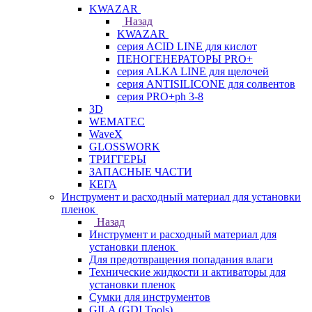
KWAZAR
Назад
KWAZAR
серия ACID LINE для кислот
ПЕНОГЕНЕРАТОРЫ PRO+
серия ALKA LINE для щелочей
серия ANTISILICONE для солвентов
серия PRO+ph 3-8
3D
WEMATEC
WaveX
GLOSSWORK
ТРИГГЕРЫ
ЗАПАСНЫЕ ЧАСТИ
КЕГА
Инструмент и расходный материал для установки
пленок
Назад
Инструмент и расходный материал для
установки пленок
Для предотвращения попадания влаги
Технические жидкости и активаторы для
установки пленок
Сумки для инструментов
GILA (GDI Tools)