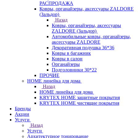
РАСПРОДАЖА
Ковры, органайзеры, аксессуары ZALDORE
(Зальдор)
Назад
Ковры, органайзеры, аксессуары
ZALDORE (Зальдор)
Автомобильные ковры, органайзеры,
аксессуары ZALDORE
Декоративная подушка 36*36
Ковры в багажник
Ковры в салон
Органайзеры
Подголовники 30*22
ПРОЧИЕ
HOME линейка для дома
Назад
HOME линейка для дома
KRYTEX HOME защитные покрытия
KRYTEX HOME чистящие покрытия
Бренды
Акции
Услуги
Назад
Услуги
Архитектурное тонирование