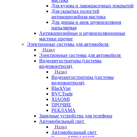
мастика
Для кузова и лакокрасочных покрытий
Для скрытых полостей
антикоррозийная мастика
Для днища и арок шумоизоляция
напыляемая
Антикоррозийные и шумоизоляционные
мастики прочие
Электронные системы для автомобиля
Назад
Электронные системы для автомобиля
Видеорегистраторы (системы
видеоконтроля)
Назад
Видеорегистраторы (системы
видеоконтроля)
BlackVue
BVCTrade
XIAOMI
ПРОЧИЕ
РЕКЛАМА
Зарядные устройства для телефона
Автомобильный свет
Назад
Автомобильный свет