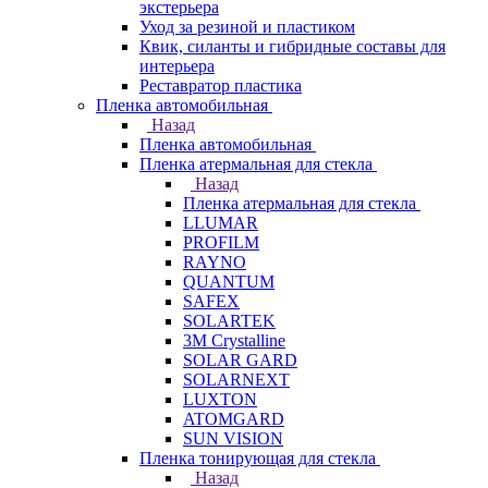
экстерьера
Уход за резиной и пластиком
Квик, силанты и гибридные составы для
интерьера
Реставратор пластика
Пленка автомобильная
Назад
Пленка автомобильная
Пленка атермальная для стекла
Назад
Пленка атермальная для стекла
LLUMAR
PROFILM
RAYNO
QUANTUM
SAFEX
SOLARTEK
3M Crystalline
SOLAR GARD
SOLARNEXT
LUXTON
ATOMGARD
SUN VISION
Пленка тонирующая для стекла
Назад