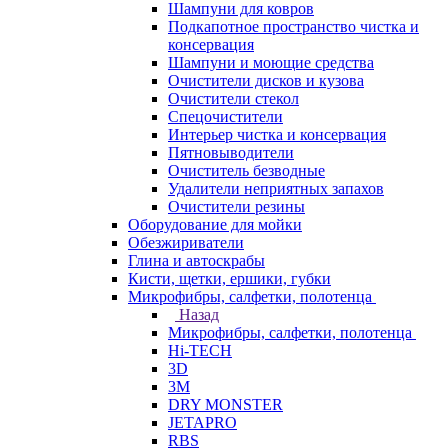
Шампуни для ковров
Подкапотное пространство чистка и
консервация
Шампуни и моющие средства
Очистители дисков и кузова
Очистители стекол
Спецочистители
Интерьер чистка и консервация
Пятновыводители
Очиститель безводные
Удалители неприятных запахов
Очистители резины
Оборудование для мойки
Обезжириватели
Глина и автоскрабы
Кисти, щетки, ершики, губки
Микрофибры, салфетки, полотенца
Назад
Микрофибры, салфетки, полотенца
Hi-TECH
3D
3М
DRY MONSTER
JETAPRO
RBS