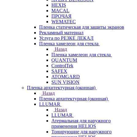
HEXIS
MACAL
ПРОЧАЯ
WEMATEC
Пленка статическая для защиты экранов
Рекламный материал
Услуга по РЕЗКЕ ЛЕКАЛ
Пленка хамелеон для стекла
Назад
Пленка хамелеон для стекла
QUANTUM
ControlTek
SAFEX
ATOMGARD
SUN VISION
Пленка архитектурная (оконная)
Назад
Пленка архитектурная (оконная)
LLUMAR
Назад
LLUMAR
Атермальная для наружного
применения HELIOS
Тонирующие для наружного