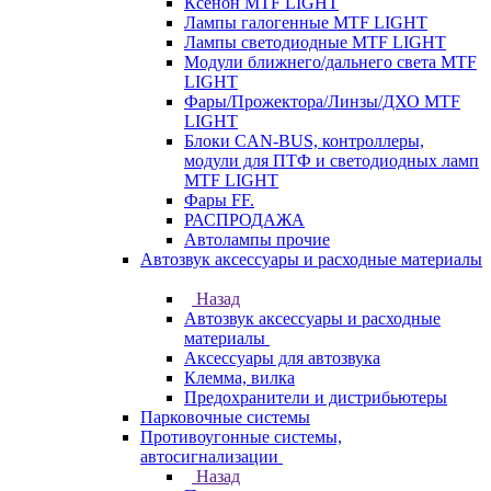
Ксенон MTF LIGHT
Лампы галогенные MTF LIGHT
Лампы светодиодные MTF LIGHT
Модули ближнего/дальнего света MTF
LIGHT
Фары/Прожектора/Линзы/ДХО MTF
LIGHT
Блоки CAN-BUS, контроллеры,
модули для ПТФ и светодиодных ламп
MTF LIGHT
Фары FF.
РАСПРОДАЖА
Автолампы прочие
Автозвук аксессуары и расходные материалы
Назад
Автозвук аксессуары и расходные
материалы
Аксессуары для автозвука
Клемма, вилка
Предохранители и дистрибьютеры
Парковочные системы
Противоугонные системы,
автосигнализации
Назад