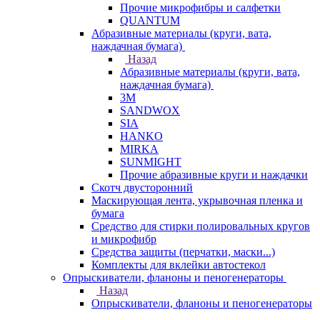
Прочие микрофибры и салфетки
QUANTUM
Абразивные материалы (круги, вата,
наждачная бумага)
Назад
Абразивные материалы (круги, вата,
наждачная бумага)
3М
SANDWOX
SIA
HANKO
MIRKA
SUNMIGHT
Прочие абразивные круги и наждачки
Скотч двусторонний
Маскирующая лента, укрывочная пленка и
бумага
Средство для стирки полировальных кругов
и микрофибр
Средства защиты (перчатки, маски...)
Комплекты для вклейки автостекол
Опрыскиватели, фланоны и пеногенераторы
Назад
Опрыскиватели, фланоны и пеногенераторы