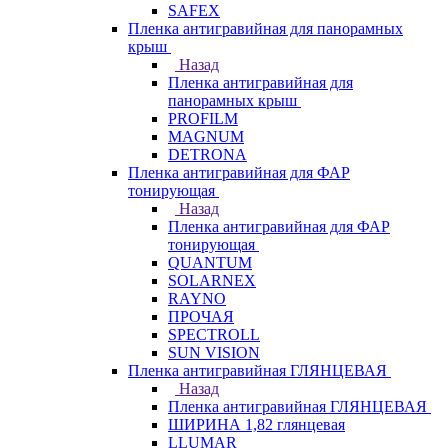
SAFEX
Пленка антигравийная для панорамных
крыш
Назад
Пленка антигравийная для
панорамных крыш
PROFILM
MAGNUM
DETRONA
Пленка антигравийная для ФАР
тонирующая
Назад
Пленка антигравийная для ФАР
тонирующая
QUANTUM
SOLARNEX
RAYNO
ПРОЧАЯ
SPECTROLL
SUN VISION
Пленка антигравийная ГЛЯНЦЕВАЯ
Назад
Пленка антигравийная ГЛЯНЦЕВАЯ
ШИРИНА 1,82 глянцевая
LLUMAR