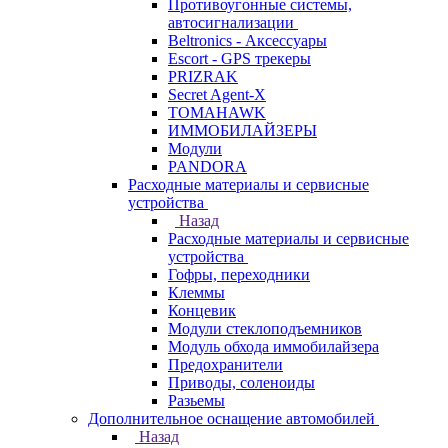
Противоугонные системы,
автосигнализации
Beltronics - Аксессуары
Escort - GPS трекеры
PRIZRAK
Secret Agent-X
TOMAHAWK
ИММОБИЛАЙЗЕРЫ
Модули
PANDORA
Расходные материалы и сервисные
устройства
Назад
Расходные материалы и сервисные
устройства
Гофры, переходники
Клеммы
Концевик
Модули стеклоподъемников
Модуль обхода иммобилайзера
Предохранители
Приводы, соленоиды
Разьемы
Дополнительное оснащение автомобилей
Назад