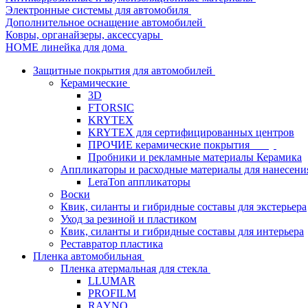
Электронные системы для автомобиля
Дополнительное оснащение автомобилей
Ковры, органайзеры, аксессуары
HOME линейка для дома
Защитные покрытия для автомобилей
Керамические
3D
FTORSIC
KRYTEX
KRYTEX для сертифицированных центров
ПРОЧИЕ керамические покрытия
Пробники и рекламные материалы Керамика
Аппликаторы и расходные материалы для нанесени
LeraTon аппликаторы
Воски
Квик, силанты и гибридные составы для экстерьера
Уход за резиной и пластиком
Квик, силанты и гибридные составы для интерьера
Реставратор пластика
Пленка автомобильная
Пленка атермальная для стекла
LLUMAR
PROFILM
RAYNO