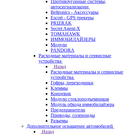
Противоугонные системы,
автосигнализации
Beltronics - Аксессуары
Escort - GPS трекеры
PRIZRAK
Secret Agent-X
TOMAHAWK
ИММОБИЛАЙЗЕРЫ
Модули
PANDORA
Расходные материалы и сервисные
устройства
Назад
Расходные материалы и сервисные
устройства
Гофры, переходники
Клеммы
Концевик
Модули стеклоподъемников
Модуль обхода иммобилайзера
Предохранители
Приводы, соленоиды
Разьемы
Дополнительное оснащение автомобилей
Назад