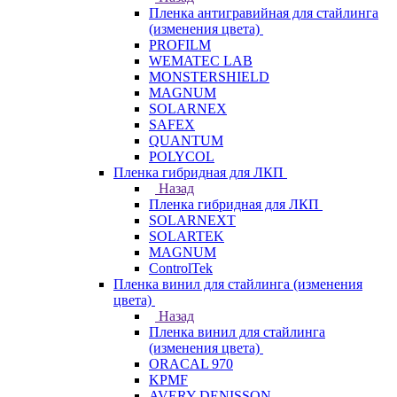
Пленка антигравийная для стайлинга
(изменения цвета)
PROFILM
WEMATEC LAB
MONSTERSHIELD
MAGNUM
SOLARNEX
SAFEX
QUANTUM
POLYCOL
Пленка гибридная для ЛКП
Назад
Пленка гибридная для ЛКП
SOLARNEXT
SOLARTEK
MAGNUM
ControlTek
Пленка винил для стайлинга (изменения
цвета)
Назад
Пленка винил для стайлинга
(изменения цвета)
ORACAL 970
KPMF
AVERY DENISSON