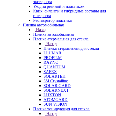
экстерьера
Уход за резиной и пластиком
Квик, силанты и гибридные составы для
интерьера
Реставратор пластика
Пленка автомобильная
Назад
Пленка автомобильная
Пленка атермальная для стекла
Назад
Пленка атермальная для стекла
LLUMAR
PROFILM
RAYNO
QUANTUM
SAFEX
SOLARTEK
3M Crystalline
SOLAR GARD
SOLARNEXT
LUXTON
ATOMGARD
SUN VISION
Пленка тонирующая для стекла
Назад