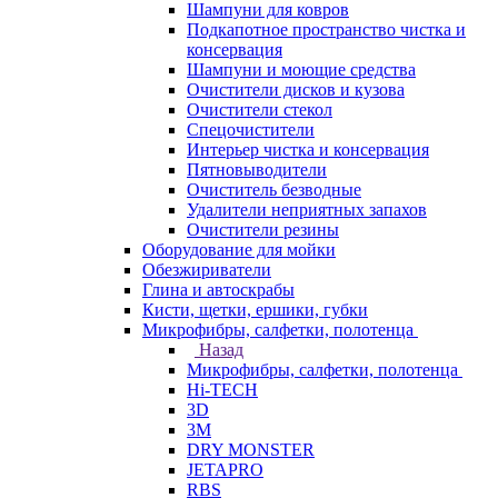
Шампуни для ковров
Подкапотное пространство чистка и
консервация
Шампуни и моющие средства
Очистители дисков и кузова
Очистители стекол
Спецочистители
Интерьер чистка и консервация
Пятновыводители
Очиститель безводные
Удалители неприятных запахов
Очистители резины
Оборудование для мойки
Обезжириватели
Глина и автоскрабы
Кисти, щетки, ершики, губки
Микрофибры, салфетки, полотенца
Назад
Микрофибры, салфетки, полотенца
Hi-TECH
3D
3М
DRY MONSTER
JETAPRO
RBS