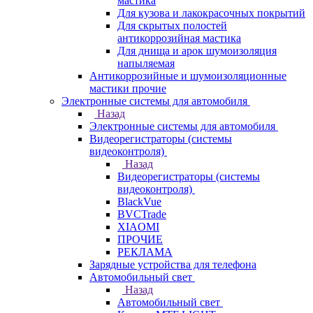
мастика
Для кузова и лакокрасочных покрытий
Для скрытых полостей
антикоррозийная мастика
Для днища и арок шумоизоляция
напыляемая
Антикоррозийные и шумоизоляционные
мастики прочие
Электронные системы для автомобиля
Назад
Электронные системы для автомобиля
Видеорегистраторы (системы
видеоконтроля)
Назад
Видеорегистраторы (системы
видеоконтроля)
BlackVue
BVCTrade
XIAOMI
ПРОЧИЕ
РЕКЛАМА
Зарядные устройства для телефона
Автомобильный свет
Назад
Автомобильный свет