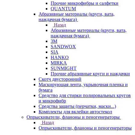
Прочие микрофибры и салфетки
QUANTUM
Абразивные материалы (круги, вата,
наждачная бумага)
Назад
Абразивные материалы (круги, вата,
наждачная бумага)
3М
SANDWOX
SIA
HANKO
MIRKA
SUNMIGHT
Прочие абразивные круги и наждачки
Скотч двусторонний
Маскирующая лента, укрывочная пленка и
бумага
Средство для стирки полировальных кругов
и микрофибр
Средства защиты (перчатки, маски...)
Комплекты для вклейки автостекол
Опрыскиватели, фланоны и пеногенераторы
Назад
Опрыскиватели, фланоны и пеногенераторы