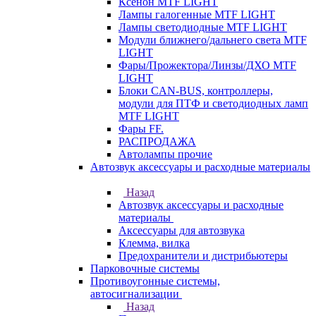
Ксенон MTF LIGHT
Лампы галогенные MTF LIGHT
Лампы светодиодные MTF LIGHT
Модули ближнего/дальнего света MTF
LIGHT
Фары/Прожектора/Линзы/ДХО MTF
LIGHT
Блоки CAN-BUS, контроллеры,
модули для ПТФ и светодиодных ламп
MTF LIGHT
Фары FF.
РАСПРОДАЖА
Автолампы прочие
Автозвук аксессуары и расходные материалы
Назад
Автозвук аксессуары и расходные
материалы
Аксессуары для автозвука
Клемма, вилка
Предохранители и дистрибьютеры
Парковочные системы
Противоугонные системы,
автосигнализации
Назад