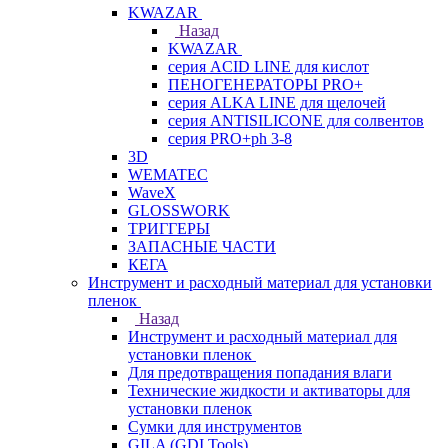
KWAZAR
Назад
KWAZAR
серия ACID LINE для кислот
ПЕНОГЕНЕРАТОРЫ PRO+
серия ALKA LINE для щелочей
серия ANTISILICONE для солвентов
серия PRO+ph 3-8
3D
WEMATEC
WaveX
GLOSSWORK
ТРИГГЕРЫ
ЗАПАСНЫЕ ЧАСТИ
КЕГА
Инструмент и расходный материал для установки
пленок
Назад
Инструмент и расходный материал для
установки пленок
Для предотвращения попадания влаги
Технические жидкости и активаторы для
установки пленок
Сумки для инструментов
GILA (GDI Tools)