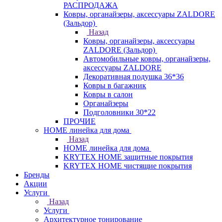
РАСПРОДАЖА
Ковры, органайзеры, аксессуары ZALDORE
(Зальдор)
Назад
Ковры, органайзеры, аксессуары
ZALDORE (Зальдор)
Автомобильные ковры, органайзеры,
аксессуары ZALDORE
Декоративная подушка 36*36
Ковры в багажник
Ковры в салон
Органайзеры
Подголовники 30*22
ПРОЧИЕ
HOME линейка для дома
Назад
HOME линейка для дома
KRYTEX HOME защитные покрытия
KRYTEX HOME чистящие покрытия
Бренды
Акции
Услуги
Назад
Услуги
Архитектурное тонирование