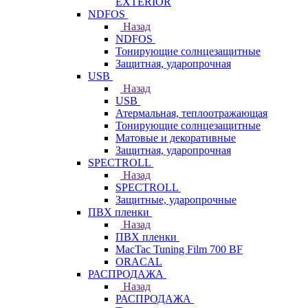
EXTERIOR
NDFOS
Назад
NDFOS
Тонирующие солнцезащитные
Защитная, ударопрочная
USB
Назад
USB
Атермальная, теплоотражающая
Тонирующие солнцезащитные
Матовые и декоративные
Защитная, ударопрочная
SPECTROLL
Назад
SPECTROLL
Защитные, ударопрочные
ПВХ пленки
Назад
ПВХ пленки
MacTac Tuning Film 700 BF
ORACAL
РАСПРОДАЖА
Назад
РАСПРОДАЖА