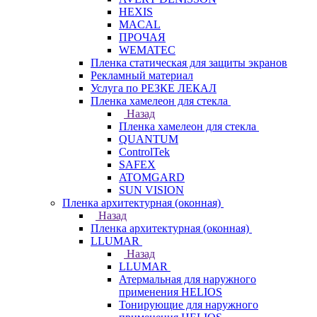
HEXIS
MACAL
ПРОЧАЯ
WEMATEC
Пленка статическая для защиты экранов
Рекламный материал
Услуга по РЕЗКЕ ЛЕКАЛ
Пленка хамелеон для стекла
Назад
Пленка хамелеон для стекла
QUANTUM
ControlTek
SAFEX
ATOMGARD
SUN VISION
Пленка архитектурная (оконная)
Назад
Пленка архитектурная (оконная)
LLUMAR
Назад
LLUMAR
Атермальная для наружного
применения HELIOS
Тонирующие для наружного