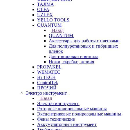
TAJIMA
OLFA
UZLEX
YELLO TOOLS
QUANTUM
Назад
QUANTUM
Аксессуары для работы с пленками
Для полиуретановых и гибридных
пленок
Для тонировки и винила
Ножи, скребки, лезвия
PROPAKEL
WEMATEC
Hi-TECH
ControlTek
ПРОЧИЙ
Электро инструмент
Назад
Электро инструмент
Роторные полировальные машины
Эксцентриковые полировальные машины
Фены технические
Аккумуляторный инструмент
Турбосушки