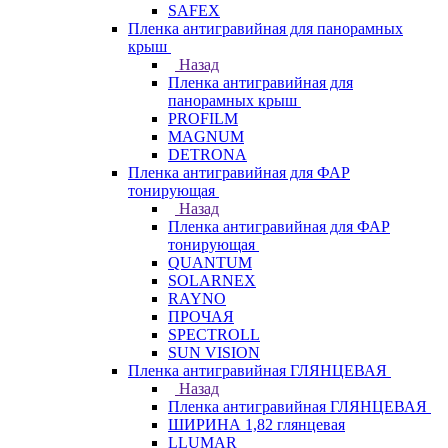
SAFEX
Пленка антигравийная для панорамных
крыш
Назад
Пленка антигравийная для
панорамных крыш
PROFILM
MAGNUM
DETRONA
Пленка антигравийная для ФАР
тонирующая
Назад
Пленка антигравийная для ФАР
тонирующая
QUANTUM
SOLARNEX
RAYNO
ПРОЧАЯ
SPECTROLL
SUN VISION
Пленка антигравийная ГЛЯНЦЕВАЯ
Назад
Пленка антигравийная ГЛЯНЦЕВАЯ
ШИРИНА 1,82 глянцевая
LLUMAR