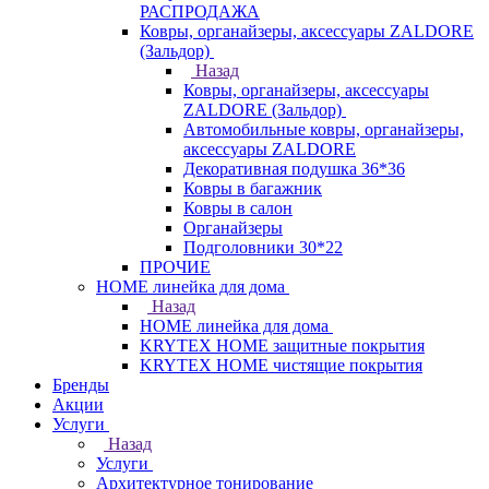
РАСПРОДАЖА
Ковры, органайзеры, аксессуары ZALDORE
(Зальдор)
Назад
Ковры, органайзеры, аксессуары
ZALDORE (Зальдор)
Автомобильные ковры, органайзеры,
аксессуары ZALDORE
Декоративная подушка 36*36
Ковры в багажник
Ковры в салон
Органайзеры
Подголовники 30*22
ПРОЧИЕ
HOME линейка для дома
Назад
HOME линейка для дома
KRYTEX HOME защитные покрытия
KRYTEX HOME чистящие покрытия
Бренды
Акции
Услуги
Назад
Услуги
Архитектурное тонирование