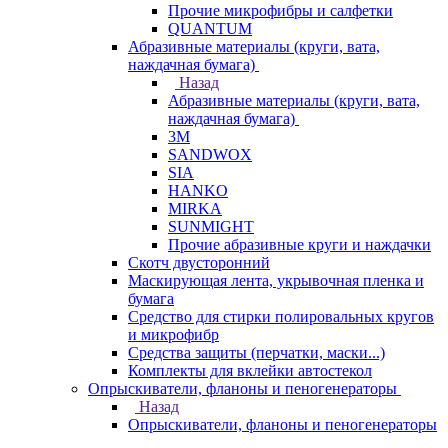
Прочие микрофибры и салфетки
QUANTUM
Абразивные материалы (круги, вата,
наждачная бумага)
Назад
Абразивные материалы (круги, вата,
наждачная бумага)
3М
SANDWOX
SIA
HANKO
MIRKA
SUNMIGHT
Прочие абразивные круги и наждачки
Скотч двусторонний
Маскирующая лента, укрывочная пленка и
бумага
Средство для стирки полировальных кругов
и микрофибр
Средства защиты (перчатки, маски...)
Комплекты для вклейки автостекол
Опрыскиватели, фланоны и пеногенераторы
Назад
Опрыскиватели, фланоны и пеногенераторы