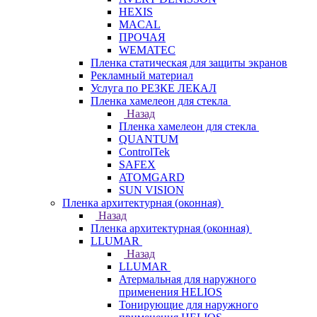
HEXIS
MACAL
ПРОЧАЯ
WEMATEC
Пленка статическая для защиты экранов
Рекламный материал
Услуга по РЕЗКЕ ЛЕКАЛ
Пленка хамелеон для стекла
Назад
Пленка хамелеон для стекла
QUANTUM
ControlTek
SAFEX
ATOMGARD
SUN VISION
Пленка архитектурная (оконная)
Назад
Пленка архитектурная (оконная)
LLUMAR
Назад
LLUMAR
Атермальная для наружного
применения HELIOS
Тонирующие для наружного