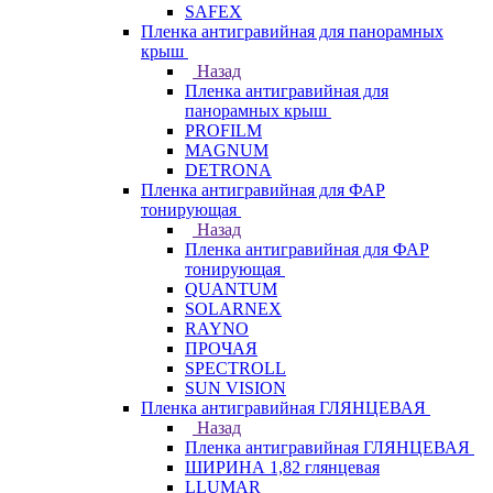
SAFEX
Пленка антигравийная для панорамных
крыш
Назад
Пленка антигравийная для
панорамных крыш
PROFILM
MAGNUM
DETRONA
Пленка антигравийная для ФАР
тонирующая
Назад
Пленка антигравийная для ФАР
тонирующая
QUANTUM
SOLARNEX
RAYNO
ПРОЧАЯ
SPECTROLL
SUN VISION
Пленка антигравийная ГЛЯНЦЕВАЯ
Назад
Пленка антигравийная ГЛЯНЦЕВАЯ
ШИРИНА 1,82 глянцевая
LLUMAR