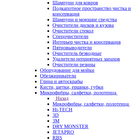
Шампуни для ковров
Подкапотное пространство чистка и
консервация
Шампуни и моющие средства
Очистители дисков и кузова
Очистители стекол
Спецочистители
Интерьер чистка и консервация
Пятновыводители
Очиститель безводные
Удалители неприятных запахов
Очистители резины
Оборудование для мойки
Обезжириватели
Глина и автоскрабы
Кисти, щетки, ершики, губки
Микрофибры, салфетки, полотенца
Назад
Микрофибры, салфетки, полотенца
Hi-TECH
3D
3М
DRY MONSTER
JETAPRO
RBS