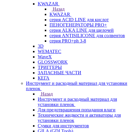
KWAZAR
Назад
KWAZAR
серия ACID LINE для кислот
ПЕНОГЕНЕРАТОРЫ PRO+
серия ALKA LINE для щелочей
серия ANTISILICONE для солвентов
серия PRO+ph 3-8
3D
WEMATEC
WaveX
GLOSSWORK
ТРИГГЕРЫ
ЗАПАСНЫЕ ЧАСТИ
КЕГА
Инструмент и расходный материал для установки
пленок
Назад
Инструмент и расходный материал для
установки пленок
Для предотвращения попадания влаги
Технические жидкости и активаторы для
установки пленок
Сумки для инструментов
GILA (GDI Tools)