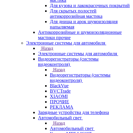
мастика
Для кузова и лакокрасочных покрытий
Для скрытых полостей
антикоррозийная мастика
Для днища и арок шумоизоляция
напыляемая
Антикоррозийные и шумоизоляционные
мастики прочие
Электронные системы для автомобиля
Назад
Электронные системы для автомобиля
Видеорегистраторы (системы
видеоконтроля)
Назад
Видеорегистраторы (системы
видеоконтроля)
BlackVue
BVCTrade
XIAOMI
ПРОЧИЕ
РЕКЛАМА
Зарядные устройства для телефона
Автомобильный свет
Назад
Автомобильный свет