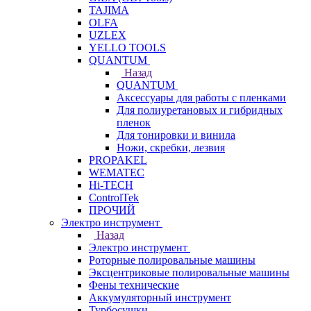
TAJIMA
OLFA
UZLEX
YELLO TOOLS
QUANTUM
Назад
QUANTUM
Аксессуары для работы с пленками
Для полиуретановых и гибридных
пленок
Для тонировки и винила
Ножи, скребки, лезвия
PROPAKEL
WEMATEC
Hi-TECH
ControlTek
ПРОЧИЙ
Электро инструмент
Назад
Электро инструмент
Роторные полировальные машины
Эксцентриковые полировальные машины
Фены технические
Аккумуляторный инструмент
Турбосушки