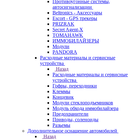
Противоугонные системы,
автосигнализации
Beltronics - Аксессуары
Escort - GPS трекеры
PRIZRAK
Secret Agent-X
TOMAHAWK
ИММОБИЛАЙЗЕРЫ
Модули
PANDORA
Расходные материалы и сервисные
устройства
Назад
Расходные материалы и сервисные
устройства
Гофры, переходники
Клеммы
Концевик
Модули стеклоподъемников
Модуль обхода иммобилайзера
Предохранители
Приводы, соленоиды
Разьемы
Дополнительное оснащение автомобилей
Назад