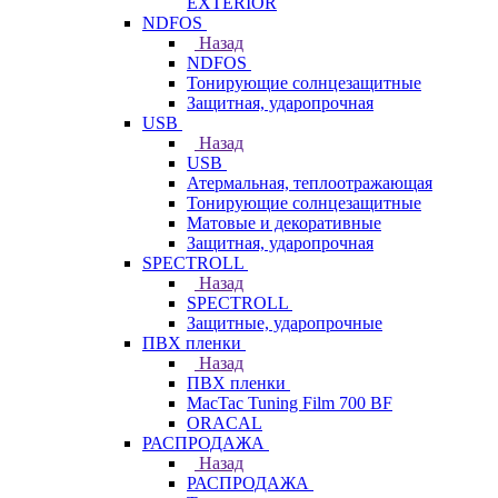
EXTERIOR
NDFOS
Назад
NDFOS
Тонирующие солнцезащитные
Защитная, ударопрочная
USB
Назад
USB
Атермальная, теплоотражающая
Тонирующие солнцезащитные
Матовые и декоративные
Защитная, ударопрочная
SPECTROLL
Назад
SPECTROLL
Защитные, ударопрочные
ПВХ пленки
Назад
ПВХ пленки
MacTac Tuning Film 700 BF
ORACAL
РАСПРОДАЖА
Назад
РАСПРОДАЖА