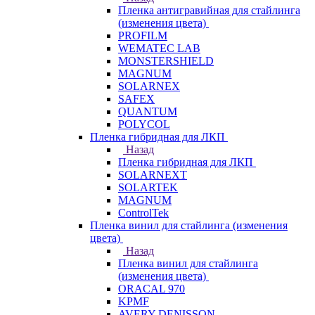
Пленка антигравийная для стайлинга
(изменения цвета)
PROFILM
WEMATEC LAB
MONSTERSHIELD
MAGNUM
SOLARNEX
SAFEX
QUANTUM
POLYCOL
Пленка гибридная для ЛКП
Назад
Пленка гибридная для ЛКП
SOLARNEXT
SOLARTEK
MAGNUM
ControlTek
Пленка винил для стайлинга (изменения
цвета)
Назад
Пленка винил для стайлинга
(изменения цвета)
ORACAL 970
KPMF
AVERY DENISSON