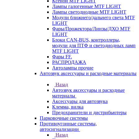
Ксенон MTF LIGHT
Лампы галогенные MTF LIGHT
Лампы светодиодные MTF LIGHT
Модули ближнего/дальнего света MTF
LIGHT
Фары/Прожектора/Линзы/ДХО MTF
LIGHT
Блоки CAN-BUS, контроллеры,
модули для ПТФ и светодиодных ламп
MTF LIGHT
Фары FF.
РАСПРОДАЖА
Автолампы прочие
Автозвук аксессуары и расходные материалы
Назад
Автозвук аксессуары и расходные
материалы
Аксессуары для автозвука
Клемма, вилка
Предохранители и дистрибьютеры
Парковочные системы
Противоугонные системы,
автосигнализации
Назад