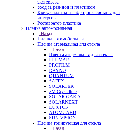
экстерьера
Уход за резиной и пластиком
Квик, силанты и гибридные составы для
интерьера
Реставратор пластика
Пленка автомобильная
Назад
Пленка автомобильная
Пленка атермальная для стекла
Назад
Пленка атермальная для стекла
LLUMAR
PROFILM
RAYNO
QUANTUM
SAFEX
SOLARTEK
3M Crystalline
SOLAR GARD
SOLARNEXT
LUXTON
ATOMGARD
SUN VISION
Пленка тонирующая для стекла
Назад