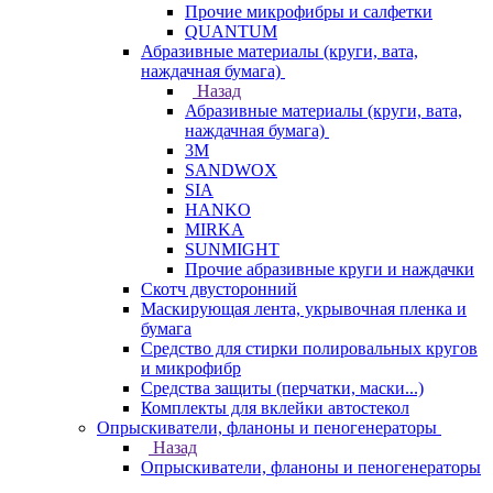
Прочие микрофибры и салфетки
QUANTUM
Абразивные материалы (круги, вата,
наждачная бумага)
Назад
Абразивные материалы (круги, вата,
наждачная бумага)
3М
SANDWOX
SIA
HANKO
MIRKA
SUNMIGHT
Прочие абразивные круги и наждачки
Скотч двусторонний
Маскирующая лента, укрывочная пленка и
бумага
Средство для стирки полировальных кругов
и микрофибр
Средства защиты (перчатки, маски...)
Комплекты для вклейки автостекол
Опрыскиватели, фланоны и пеногенераторы
Назад
Опрыскиватели, фланоны и пеногенераторы