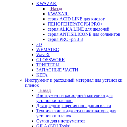
KWAZAR
Назад
KWAZAR
серия ACID LINE для кислот
ПЕНОГЕНЕРАТОРЫ PRO+
серия ALKA LINE для щелочей
серия ANTISILICONE для солвентов
серия PRO+ph 3-8
3D
WEMATEC
WaveX
GLOSSWORK
ТРИГГЕРЫ
ЗАПАСНЫЕ ЧАСТИ
КЕГА
Инструмент и расходный материал для установки
пленок
Назад
Инструмент и расходный материал для
установки пленок
Для предотвращения попадания влаги
Технические жидкости и активаторы для
установки пленок
Сумки для инструментов
GILA (GDI Tools)