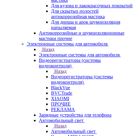
мастика
Для кузова и лакокрасочных покрытий
Для скрытых полостей
антикоррозийная мастика
Для днища и арок шумоизоляция
напыляемая
Антикоррозийные и шумоизоляционные
мастики прочие
Электронные системы для автомобиля
Назад
Электронные системы для автомобиля
Видеорегистраторы (системы
видеоконтроля)
Назад
Видеорегистраторы (системы
видеоконтроля)
BlackVue
BVCTrade
XIAOMI
ПРОЧИЕ
РЕКЛАМА
Зарядные устройства для телефона
Автомобильный свет
Назад
Автомобильный свет