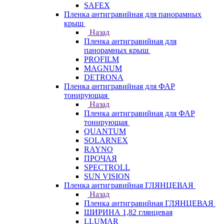
SAFEX
Пленка антигравийная для панорамных
крыш
Назад
Пленка антигравийная для
панорамных крыш
PROFILM
MAGNUM
DETRONA
Пленка антигравийная для ФАР
тонирующая
Назад
Пленка антигравийная для ФАР
тонирующая
QUANTUM
SOLARNEX
RAYNO
ПРОЧАЯ
SPECTROLL
SUN VISION
Пленка антигравийная ГЛЯНЦЕВАЯ
Назад
Пленка антигравийная ГЛЯНЦЕВАЯ
ШИРИНА 1,82 глянцевая
LLUMAR