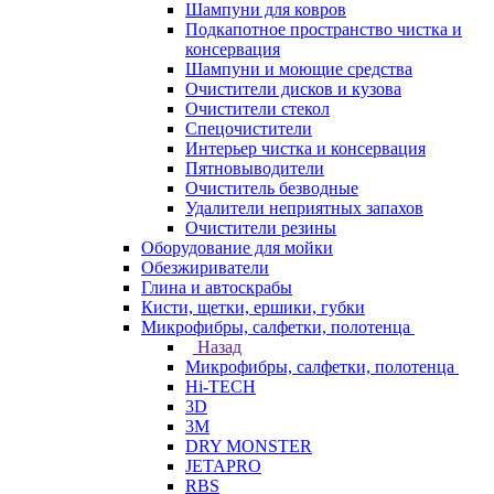
Шампуни для ковров
Подкапотное пространство чистка и
консервация
Шампуни и моющие средства
Очистители дисков и кузова
Очистители стекол
Спецочистители
Интерьер чистка и консервация
Пятновыводители
Очиститель безводные
Удалители неприятных запахов
Очистители резины
Оборудование для мойки
Обезжириватели
Глина и автоскрабы
Кисти, щетки, ершики, губки
Микрофибры, салфетки, полотенца
Назад
Микрофибры, салфетки, полотенца
Hi-TECH
3D
3М
DRY MONSTER
JETAPRO
RBS