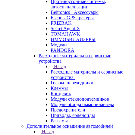
Противоугонные системы,
автосигнализации
Beltronics - Аксессуары
Escort - GPS трекеры
PRIZRAK
Secret Agent-X
TOMAHAWK
ИММОБИЛАЙЗЕРЫ
Модули
PANDORA
Расходные материалы и сервисные
устройства
Назад
Расходные материалы и сервисные
устройства
Гофры, переходники
Клеммы
Концевик
Модули стеклоподъемников
Модуль обхода иммобилайзера
Предохранители
Приводы, соленоиды
Разьемы
Дополнительное оснащение автомобилей
Назад