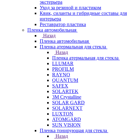
экстерьера
Уход за резиной и пластиком
Квик, силанты и гибридные составы для
интерьера
Реставратор пластика
Пленка автомобильная
Назад
Пленка автомобильная
Пленка атермальная для стекла
Назад
Пленка атермальная для стекла
LLUMAR
PROFILM
RAYNO
QUANTUM
SAFEX
SOLARTEK
3M Crystalline
SOLAR GARD
SOLARNEXT
LUXTON
ATOMGARD
SUN VISION
Пленка тонирующая для стекла
Назад