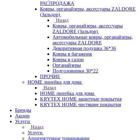
РАСПРОДАЖА
Ковры, органайзеры, аксессуары ZALDORE
(Зальдор)
Назад
Ковры, органайзеры, аксессуары
ZALDORE (Зальдор)
Автомобильные ковры, органайзеры,
аксессуары ZALDORE
Декоративная подушка 36*36
Ковры в багажник
Ковры в салон
Органайзеры
Подголовники 30*22
ПРОЧИЕ
HOME линейка для дома
Назад
HOME линейка для дома
KRYTEX HOME защитные покрытия
KRYTEX HOME чистящие покрытия
Бренды
Акции
Услуги
Назад
Услуги
Архитектурное тонирование