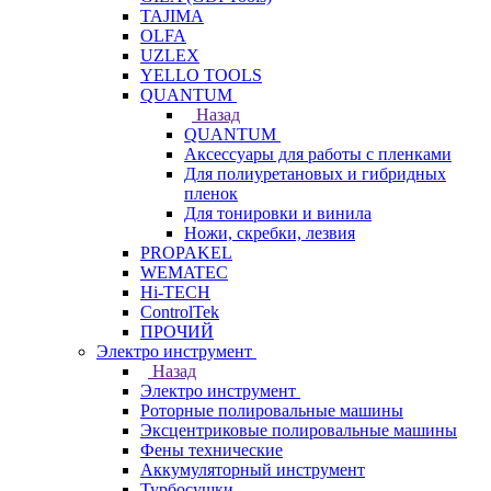
TAJIMA
OLFA
UZLEX
YELLO TOOLS
QUANTUM
Назад
QUANTUM
Аксессуары для работы с пленками
Для полиуретановых и гибридных
пленок
Для тонировки и винила
Ножи, скребки, лезвия
PROPAKEL
WEMATEC
Hi-TECH
ControlTek
ПРОЧИЙ
Электро инструмент
Назад
Электро инструмент
Роторные полировальные машины
Эксцентриковые полировальные машины
Фены технические
Аккумуляторный инструмент
Турбосушки