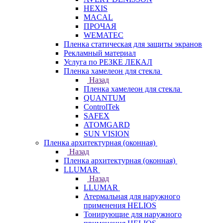
HEXIS
MACAL
ПРОЧАЯ
WEMATEC
Пленка статическая для защиты экранов
Рекламный материал
Услуга по РЕЗКЕ ЛЕКАЛ
Пленка хамелеон для стекла
Назад
Пленка хамелеон для стекла
QUANTUM
ControlTek
SAFEX
ATOMGARD
SUN VISION
Пленка архитектурная (оконная)
Назад
Пленка архитектурная (оконная)
LLUMAR
Назад
LLUMAR
Атермальная для наружного
применения HELIOS
Тонирующие для наружного