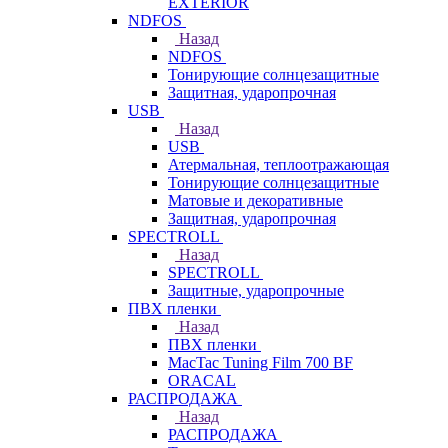
EXTERIOR
NDFOS
Назад
NDFOS
Тонирующие солнцезащитные
Защитная, ударопрочная
USB
Назад
USB
Атермальная, теплоотражающая
Тонирующие солнцезащитные
Матовые и декоративные
Защитная, ударопрочная
SPECTROLL
Назад
SPECTROLL
Защитные, ударопрочные
ПВХ пленки
Назад
ПВХ пленки
MacTac Tuning Film 700 BF
ORACAL
РАСПРОДАЖА
Назад
РАСПРОДАЖА