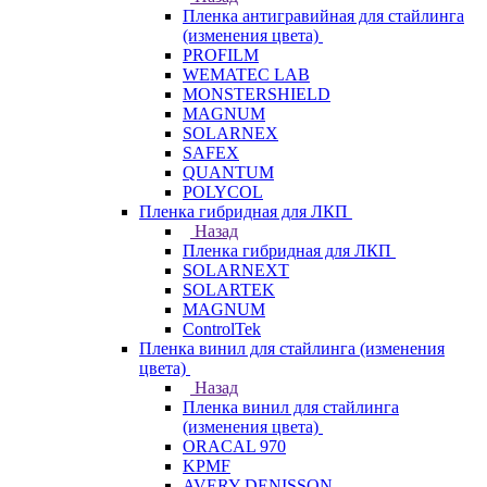
Пленка антигравийная для стайлинга
(изменения цвета)
PROFILM
WEMATEC LAB
MONSTERSHIELD
MAGNUM
SOLARNEX
SAFEX
QUANTUM
POLYCOL
Пленка гибридная для ЛКП
Назад
Пленка гибридная для ЛКП
SOLARNEXT
SOLARTEK
MAGNUM
ControlTek
Пленка винил для стайлинга (изменения
цвета)
Назад
Пленка винил для стайлинга
(изменения цвета)
ORACAL 970
KPMF
AVERY DENISSON