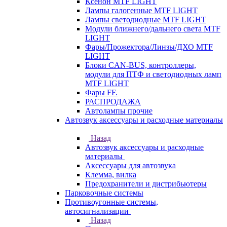
Ксенон MTF LIGHT
Лампы галогенные MTF LIGHT
Лампы светодиодные MTF LIGHT
Модули ближнего/дальнего света MTF
LIGHT
Фары/Прожектора/Линзы/ДХО MTF
LIGHT
Блоки CAN-BUS, контроллеры,
модули для ПТФ и светодиодных ламп
MTF LIGHT
Фары FF.
РАСПРОДАЖА
Автолампы прочие
Автозвук аксессуары и расходные материалы
Назад
Автозвук аксессуары и расходные
материалы
Аксессуары для автозвука
Клемма, вилка
Предохранители и дистрибьютеры
Парковочные системы
Противоугонные системы,
автосигнализации
Назад