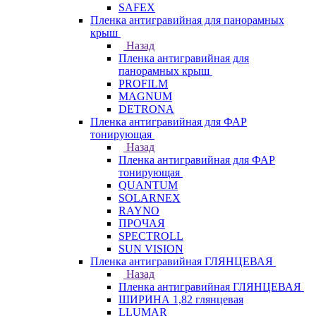
SAFEX
Пленка антигравийная для панорамных
крыш
Назад
Пленка антигравийная для
панорамных крыш
PROFILM
MAGNUM
DETRONA
Пленка антигравийная для ФАР
тонирующая
Назад
Пленка антигравийная для ФАР
тонирующая
QUANTUM
SOLARNEX
RAYNO
ПРОЧАЯ
SPECTROLL
SUN VISION
Пленка антигравийная ГЛЯНЦЕВАЯ
Назад
Пленка антигравийная ГЛЯНЦЕВАЯ
ШИРИНА 1,82 глянцевая
LLUMAR