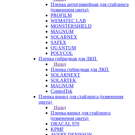
Пленка антигравийная для стайлинга
(изменения цвета)
PROFILM
WEMATEC LAB
MONSTERSHIELD
MAGNUM
SOLARNEX
SAFEX
QUANTUM
POLYCOL
Пленка гибридная для ЛКП
Назад
Пленка гибридная для ЛКП
SOLARNEXT
SOLARTEK
MAGNUM
ControlTek
Пленка винил для стайлинга (изменения
цвета)
Назад
Пленка винил для стайлинга
(изменения цвета)
ORACAL 970
KPMF
AVERY DENISSON