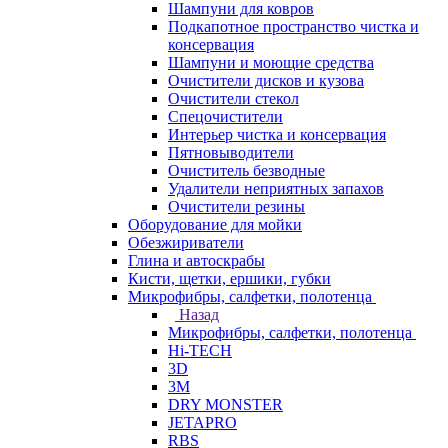
Шампуни для ковров
Подкапотное пространство чистка и
консервация
Шампуни и моющие средства
Очистители дисков и кузова
Очистители стекол
Спецочистители
Интерьер чистка и консервация
Пятновыводители
Очиститель безводные
Удалители неприятных запахов
Очистители резины
Оборудование для мойки
Обезжириватели
Глина и автоскрабы
Кисти, щетки, ершики, губки
Микрофибры, салфетки, полотенца
Назад
Микрофибры, салфетки, полотенца
Hi-TECH
3D
3М
DRY MONSTER
JETAPRO
RBS