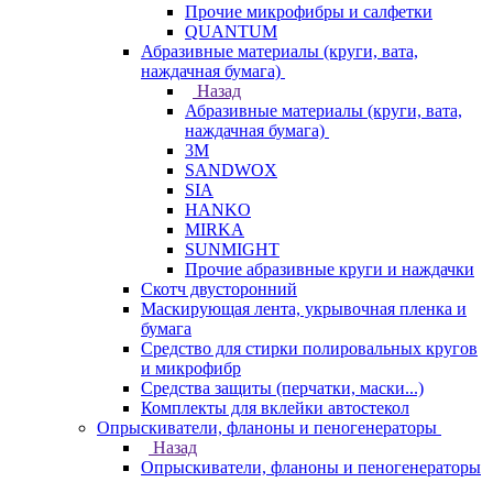
Прочие микрофибры и салфетки
QUANTUM
Абразивные материалы (круги, вата,
наждачная бумага)
Назад
Абразивные материалы (круги, вата,
наждачная бумага)
3М
SANDWOX
SIA
HANKO
MIRKA
SUNMIGHT
Прочие абразивные круги и наждачки
Скотч двусторонний
Маскирующая лента, укрывочная пленка и
бумага
Средство для стирки полировальных кругов
и микрофибр
Средства защиты (перчатки, маски...)
Комплекты для вклейки автостекол
Опрыскиватели, фланоны и пеногенераторы
Назад
Опрыскиватели, фланоны и пеногенераторы