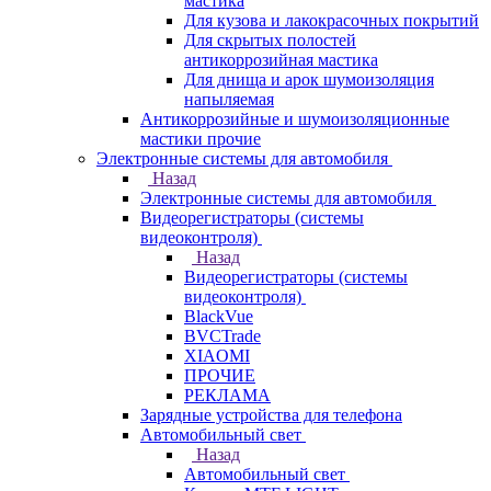
мастика
Для кузова и лакокрасочных покрытий
Для скрытых полостей
антикоррозийная мастика
Для днища и арок шумоизоляция
напыляемая
Антикоррозийные и шумоизоляционные
мастики прочие
Электронные системы для автомобиля
Назад
Электронные системы для автомобиля
Видеорегистраторы (системы
видеоконтроля)
Назад
Видеорегистраторы (системы
видеоконтроля)
BlackVue
BVCTrade
XIAOMI
ПРОЧИЕ
РЕКЛАМА
Зарядные устройства для телефона
Автомобильный свет
Назад
Автомобильный свет