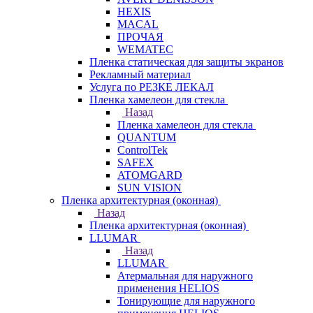
HEXIS
MACAL
ПРОЧАЯ
WEMATEC
Пленка статическая для защиты экранов
Рекламный материал
Услуга по РЕЗКЕ ЛЕКАЛ
Пленка хамелеон для стекла
Назад
Пленка хамелеон для стекла
QUANTUM
ControlTek
SAFEX
ATOMGARD
SUN VISION
Пленка архитектурная (оконная)
Назад
Пленка архитектурная (оконная)
LLUMAR
Назад
LLUMAR
Атермальная для наружного
применения HELIOS
Тонирующие для наружного