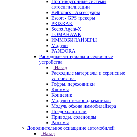
Противоугонные системы,
автосигнализации
Beltronics - Аксессуары
Escort - GPS трекеры
PRIZRAK
Secret Agent-X
TOMAHAWK
ИММОБИЛАЙЗЕРЫ
Модули
PANDORA
Расходные материалы и сервисные
устройства
Назад
Расходные материалы и сервисные
устройства
Гофры, переходники
Клеммы
Концевик
Модули стеклоподъемников
Модуль обхода иммобилайзера
Предохранители
Приводы, соленоиды
Разьемы
Дополнительное оснащение автомобилей
Назад