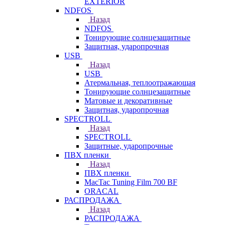
EXTERIOR
NDFOS
Назад
NDFOS
Тонирующие солнцезащитные
Защитная, ударопрочная
USB
Назад
USB
Атермальная, теплоотражающая
Тонирующие солнцезащитные
Матовые и декоративные
Защитная, ударопрочная
SPECTROLL
Назад
SPECTROLL
Защитные, ударопрочные
ПВХ пленки
Назад
ПВХ пленки
MacTac Tuning Film 700 BF
ORACAL
РАСПРОДАЖА
Назад
РАСПРОДАЖА