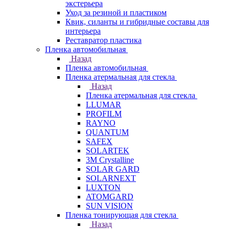
экстерьера
Уход за резиной и пластиком
Квик, силанты и гибридные составы для
интерьера
Реставратор пластика
Пленка автомобильная
Назад
Пленка автомобильная
Пленка атермальная для стекла
Назад
Пленка атермальная для стекла
LLUMAR
PROFILM
RAYNO
QUANTUM
SAFEX
SOLARTEK
3M Crystalline
SOLAR GARD
SOLARNEXT
LUXTON
ATOMGARD
SUN VISION
Пленка тонирующая для стекла
Назад