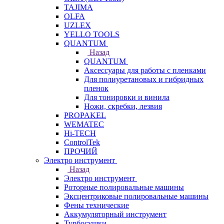
TAJIMA
OLFA
UZLEX
YELLO TOOLS
QUANTUM
Назад
QUANTUM
Аксессуары для работы с пленками
Для полиуретановых и гибридных
пленок
Для тонировки и винила
Ножи, скребки, лезвия
PROPAKEL
WEMATEC
Hi-TECH
ControlTek
ПРОЧИЙ
Электро инструмент
Назад
Электро инструмент
Роторные полировальные машины
Эксцентриковые полировальные машины
Фены технические
Аккумуляторный инструмент
Турбосушки