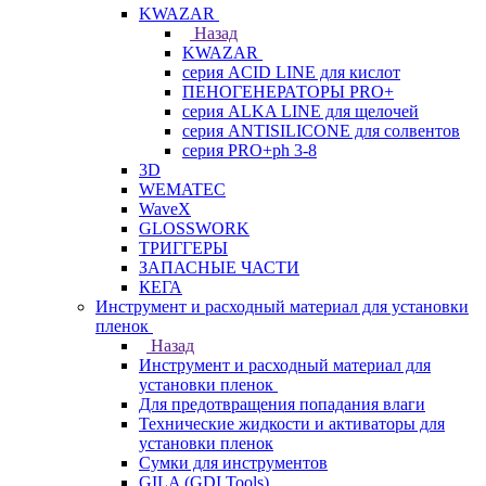
KWAZAR
Назад
KWAZAR
серия ACID LINE для кислот
ПЕНОГЕНЕРАТОРЫ PRO+
серия ALKA LINE для щелочей
серия ANTISILICONE для солвентов
серия PRO+ph 3-8
3D
WEMATEC
WaveX
GLOSSWORK
ТРИГГЕРЫ
ЗАПАСНЫЕ ЧАСТИ
КЕГА
Инструмент и расходный материал для установки
пленок
Назад
Инструмент и расходный материал для
установки пленок
Для предотвращения попадания влаги
Технические жидкости и активаторы для
установки пленок
Сумки для инструментов
GILA (GDI Tools)