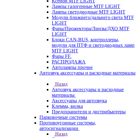
Ксенон MTF LIGHT
Лампы галогенные MTF LIGHT
Лампы светодиодные MTF LIGHT
Модули ближнего/дальнего света MTF
LIGHT
Фары/Прожектора/Линзы/ДХО MTF
LIGHT
Блоки CAN-BUS, контроллеры,
модули для ПТФ и светодиодных ламп
MTF LIGHT
Фары FF.
РАСПРОДАЖА
Автолампы прочие
Автозвук аксессуары и расходные материалы
Назад
Автозвук аксессуары и расходные
материалы
Аксессуары для автозвука
Клемма, вилка
Предохранители и дистрибьютеры
Парковочные системы
Противоугонные системы,
автосигнализации
Назад