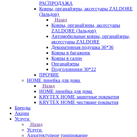
РАСПРОДАЖА
Ковры, органайзеры, аксессуары ZALDORE
(Зальдор)
Назад
Ковры, органайзеры, аксессуары
ZALDORE (Зальдор)
Автомобильные ковры, органайзеры,
аксессуары ZALDORE
Декоративная подушка 36*36
Ковры в багажник
Ковры в салон
Органайзеры
Подголовники 30*22
ПРОЧИЕ
HOME линейка для дома
Назад
HOME линейка для дома
KRYTEX HOME защитные покрытия
KRYTEX HOME чистящие покрытия
Бренды
Акции
Услуги
Назад
Услуги
Архитектурное тонирование