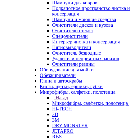
Шампуни для ковров
Подкапотное пространство чистка и
консервация
Шампуни и моющие средства
Очистители дисков и кузова
Очистители стекол
Спецочистители
Интерьер чистка и консервация
Пятновыводители
Очиститель безводные
Удалители неприятных запахов
Очистители резины
Оборудование для мойки
Обезжириватели
Глина и автоскрабы
Кисти, щетки, ершики, губки
Микрофибры, салфетки, полотенца
Назад
Микрофибры, салфетки, полотенца
Hi-TECH
3D
3М
DRY MONSTER
JETAPRO
RBS