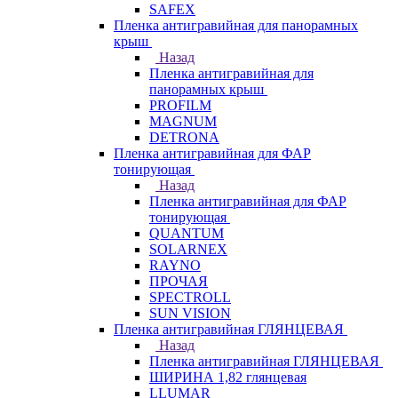
SAFEX
Пленка антигравийная для панорамных
крыш
Назад
Пленка антигравийная для
панорамных крыш
PROFILM
MAGNUM
DETRONA
Пленка антигравийная для ФАР
тонирующая
Назад
Пленка антигравийная для ФАР
тонирующая
QUANTUM
SOLARNEX
RAYNO
ПРОЧАЯ
SPECTROLL
SUN VISION
Пленка антигравийная ГЛЯНЦЕВАЯ
Назад
Пленка антигравийная ГЛЯНЦЕВАЯ
ШИРИНА 1,82 глянцевая
LLUMAR