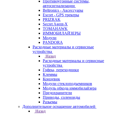
Противоугонные системы,
автосигнализации
Beltronics - Аксессуары
Escort - GPS трекеры
PRIZRAK
Secret Agent-X
TOMAHAWK
ИММОБИЛАЙЗЕРЫ
Модули
PANDORA
Расходные материалы и сервисные
устройства
Назад
Расходные материалы и сервисные
устройства
Гофры, переходники
Клеммы
Концевик
Модули стеклоподъемников
Модуль обхода иммобилайзера
Предохранители
Приводы, соленоиды
Разьемы
Дополнительное оснащение автомобилей
Назад