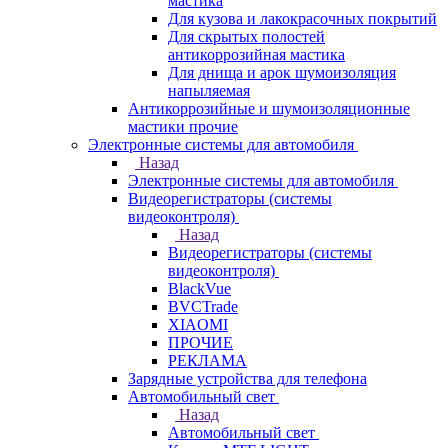
мастика
Для кузова и лакокрасочных покрытий
Для скрытых полостей
антикоррозийная мастика
Для днища и арок шумоизоляция
напыляемая
Антикоррозийные и шумоизоляционные
мастики прочие
Электронные системы для автомобиля
Назад
Электронные системы для автомобиля
Видеорегистраторы (системы
видеоконтроля)
Назад
Видеорегистраторы (системы
видеоконтроля)
BlackVue
BVCTrade
XIAOMI
ПРОЧИЕ
РЕКЛАМА
Зарядные устройства для телефона
Автомобильный свет
Назад
Автомобильный свет