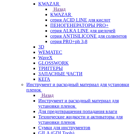
KWAZAR
Назад
KWAZAR
серия ACID LINE для кислот
ПЕНОГЕНЕРАТОРЫ PRO+
серия ALKA LINE для щелочей
серия ANTISILICONE для солвентов
серия PRO+ph 3-8
3D
WEMATEC
WaveX
GLOSSWORK
ТРИГГЕРЫ
ЗАПАСНЫЕ ЧАСТИ
КЕГА
Инструмент и расходный материал для установки
пленок
Назад
Инструмент и расходный материал для
установки пленок
Для предотвращения попадания влаги
Технические жидкости и активаторы для
установки пленок
Сумки для инструментов
GILA (GDI Tools)