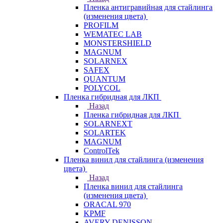
Пленка антигравийная для стайлинга
(изменения цвета)
PROFILM
WEMATEC LAB
MONSTERSHIELD
MAGNUM
SOLARNEX
SAFEX
QUANTUM
POLYCOL
Пленка гибридная для ЛКП
Назад
Пленка гибридная для ЛКП
SOLARNEXT
SOLARTEK
MAGNUM
ControlTek
Пленка винил для стайлинга (изменения
цвета)
Назад
Пленка винил для стайлинга
(изменения цвета)
ORACAL 970
KPMF
AVERY DENISSON