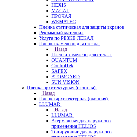
HEXIS
MACAL
ПРОЧАЯ
WEMATEC
Пленка статическая для защиты экранов
Рекламный материал
Услуга по РЕЗКЕ ЛЕКАЛ
Пленка хамелеон для стекла
Назад
Пленка хамелеон для стекла
QUANTUM
ControlTek
SAFEX
ATOMGARD
SUN VISION
Пленка архитектурная (оконная)
Назад
Пленка архитектурная (оконная)
LLUMAR
Назад
LLUMAR
Атермальная для наружного
применения HELIOS
Тонирующие для наружного