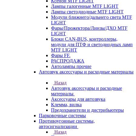
Ксенон MTF LIGHT
Лампы галогенные MTF LIGHT
Лампы светодиодные MTF LIGHT
Модули ближнего/дальнего света MTF
LIGHT
Фары/Прожектора/Линзы/ДХО MTF
LIGHT
Блоки CAN-BUS, контроллеры,
модули для ПТФ и светодиодных ламп
MTF LIGHT
Фары FF.
РАСПРОДАЖА
Автолампы прочие
Автозвук аксессуары и расходные материалы
Назад
Автозвук аксессуары и расходные
материалы
Аксессуары для автозвука
Клемма, вилка
Предохранители и дистрибьютеры
Парковочные системы
Противоугонные системы,
автосигнализации
Назад