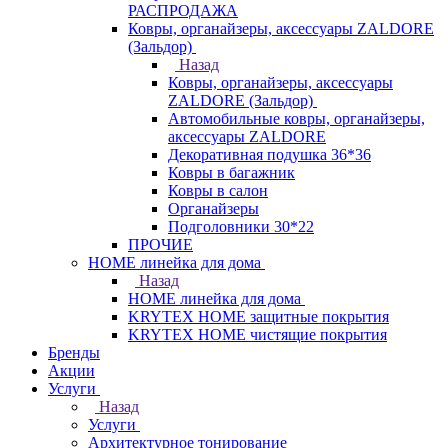
РАСПРОДАЖА
Ковры, органайзеры, аксессуары ZALDORE
(Зальдор)
Назад
Ковры, органайзеры, аксессуары
ZALDORE (Зальдор)
Автомобильные ковры, органайзеры,
аксессуары ZALDORE
Декоративная подушка 36*36
Ковры в багажник
Ковры в салон
Органайзеры
Подголовники 30*22
ПРОЧИЕ
HOME линейка для дома
Назад
HOME линейка для дома
KRYTEX HOME защитные покрытия
KRYTEX HOME чистящие покрытия
Бренды
Акции
Услуги
Назад
Услуги
Архитектурное тонирование