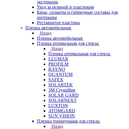
экстерьера
Уход за резиной и пластиком
Квик, силанты и гибридные составы для
интерьера
Реставратор пластика
Пленка автомобильная
Назад
Пленка автомобильная
Пленка атермальная для стекла
Назад
Пленка атермальная для стекла
LLUMAR
PROFILM
RAYNO
QUANTUM
SAFEX
SOLARTEK
3M Crystalline
SOLAR GARD
SOLARNEXT
LUXTON
ATOMGARD
SUN VISION
Пленка тонирующая для стекла
Назад