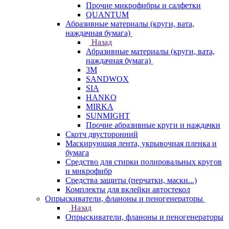
Прочие микрофибры и салфетки
QUANTUM
Абразивные материалы (круги, вата,
наждачная бумага)
Назад
Абразивные материалы (круги, вата,
наждачная бумага)
3М
SANDWOX
SIA
HANKO
MIRKA
SUNMIGHT
Прочие абразивные круги и наждачки
Скотч двусторонний
Маскирующая лента, укрывочная пленка и
бумага
Средство для стирки полировальных кругов
и микрофибр
Средства защиты (перчатки, маски...)
Комплекты для вклейки автостекол
Опрыскиватели, фланоны и пеногенераторы
Назад
Опрыскиватели, фланоны и пеногенераторы