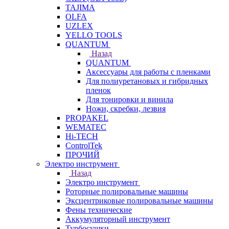
TAJIMA
OLFA
UZLEX
YELLO TOOLS
QUANTUM
Назад
QUANTUM
Аксессуары для работы с пленками
Для полиуретановых и гибридных
пленок
Для тонировки и винила
Ножи, скребки, лезвия
PROPAKEL
WEMATEC
Hi-TECH
ControlTek
ПРОЧИЙ
Электро инструмент
Назад
Электро инструмент
Роторные полировальные машины
Эксцентриковые полировальные машины
Фены технические
Аккумуляторный инструмент
Турбосушки