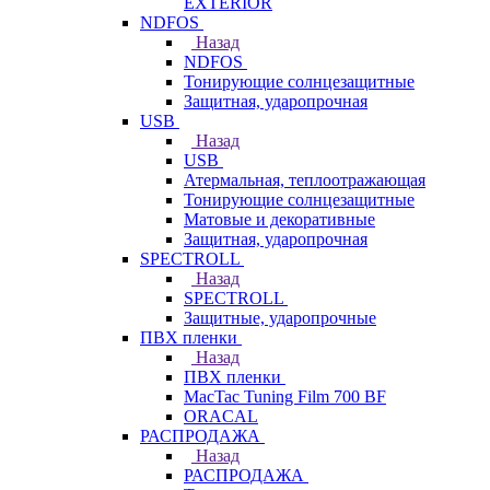
EXTERIOR
NDFOS
Назад
NDFOS
Тонирующие солнцезащитные
Защитная, ударопрочная
USB
Назад
USB
Атермальная, теплоотражающая
Тонирующие солнцезащитные
Матовые и декоративные
Защитная, ударопрочная
SPECTROLL
Назад
SPECTROLL
Защитные, ударопрочные
ПВХ пленки
Назад
ПВХ пленки
MacTac Tuning Film 700 BF
ORACAL
РАСПРОДАЖА
Назад
РАСПРОДАЖА