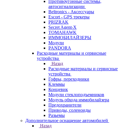
Противоугонные системы,
автосигнализации
Beltronics - Аксессуары
Escort - GPS трекеры
PRIZRAK
Secret Agent-X
TOMAHAWK
ИММОБИЛАЙЗЕРЫ
Модули
PANDORA
Расходные материалы и сервисные
устройства
Назад
Расходные материалы и сервисные
устройства
Гофры, переходники
Клеммы
Концевик
Модули стеклоподъемников
Модуль обхода иммобилайзера
Предохранители
Приводы, соленоиды
Разьемы
Дополнительное оснащение автомобилей
Назад