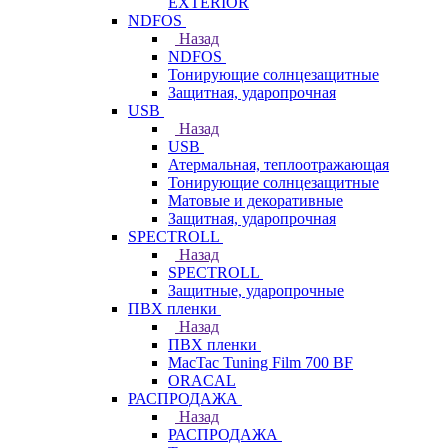
EXTERIOR
NDFOS
Назад
NDFOS
Тонирующие солнцезащитные
Защитная, ударопрочная
USB
Назад
USB
Атермальная, теплоотражающая
Тонирующие солнцезащитные
Матовые и декоративные
Защитная, ударопрочная
SPECTROLL
Назад
SPECTROLL
Защитные, ударопрочные
ПВХ пленки
Назад
ПВХ пленки
MacTac Tuning Film 700 BF
ORACAL
РАСПРОДАЖА
Назад
РАСПРОДАЖА