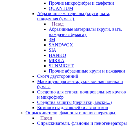
Прочие микрофибры и салфетки
QUANTUM
Абразивные материалы (круги, вата,
наждачная бумага)
Назад
Абразивные материалы (круги, вата,
наждачная бумага)
3М
SANDWOX
SIA
HANKO
MIRKA
SUNMIGHT
Прочие абразивные круги и наждачки
Скотч двусторонний
Маскирующая лента, укрывочная пленка и
бумага
Средство для стирки полировальных кругов
и микрофибр
Средства защиты (перчатки, маски...)
Комплекты для вклейки автостекол
Опрыскиватели, фланоны и пеногенераторы
Назад
Опрыскиватели, фланоны и пеногенераторы