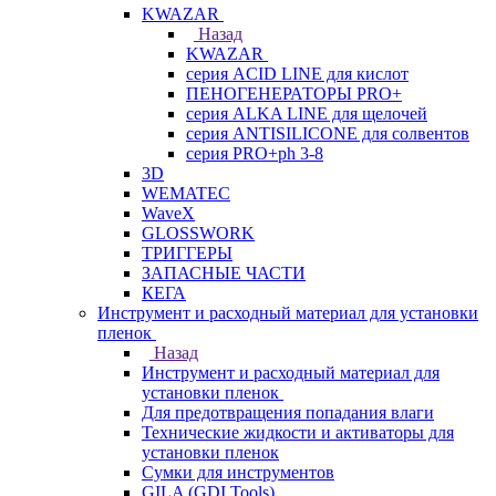
KWAZAR
Назад
KWAZAR
серия ACID LINE для кислот
ПЕНОГЕНЕРАТОРЫ PRO+
серия ALKA LINE для щелочей
серия ANTISILICONE для солвентов
серия PRO+ph 3-8
3D
WEMATEC
WaveX
GLOSSWORK
ТРИГГЕРЫ
ЗАПАСНЫЕ ЧАСТИ
КЕГА
Инструмент и расходный материал для установки
пленок
Назад
Инструмент и расходный материал для
установки пленок
Для предотвращения попадания влаги
Технические жидкости и активаторы для
установки пленок
Сумки для инструментов
GILA (GDI Tools)