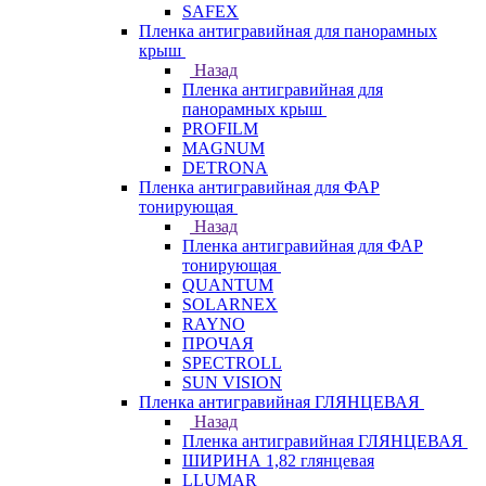
SAFEX
Пленка антигравийная для панорамных
крыш
Назад
Пленка антигравийная для
панорамных крыш
PROFILM
MAGNUM
DETRONA
Пленка антигравийная для ФАР
тонирующая
Назад
Пленка антигравийная для ФАР
тонирующая
QUANTUM
SOLARNEX
RAYNO
ПРОЧАЯ
SPECTROLL
SUN VISION
Пленка антигравийная ГЛЯНЦЕВАЯ
Назад
Пленка антигравийная ГЛЯНЦЕВАЯ
ШИРИНА 1,82 глянцевая
LLUMAR