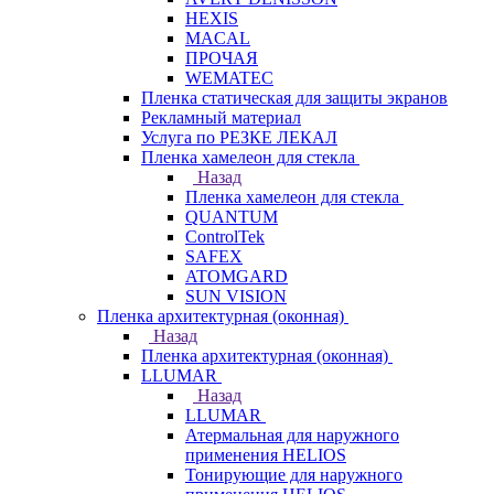
HEXIS
MACAL
ПРОЧАЯ
WEMATEC
Пленка статическая для защиты экранов
Рекламный материал
Услуга по РЕЗКЕ ЛЕКАЛ
Пленка хамелеон для стекла
Назад
Пленка хамелеон для стекла
QUANTUM
ControlTek
SAFEX
ATOMGARD
SUN VISION
Пленка архитектурная (оконная)
Назад
Пленка архитектурная (оконная)
LLUMAR
Назад
LLUMAR
Атермальная для наружного
применения HELIOS
Тонирующие для наружного