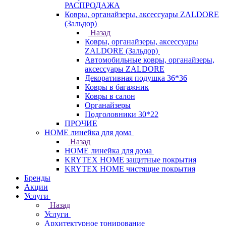
РАСПРОДАЖА
Ковры, органайзеры, аксессуары ZALDORE
(Зальдор)
Назад
Ковры, органайзеры, аксессуары
ZALDORE (Зальдор)
Автомобильные ковры, органайзеры,
аксессуары ZALDORE
Декоративная подушка 36*36
Ковры в багажник
Ковры в салон
Органайзеры
Подголовники 30*22
ПРОЧИЕ
HOME линейка для дома
Назад
HOME линейка для дома
KRYTEX HOME защитные покрытия
KRYTEX HOME чистящие покрытия
Бренды
Акции
Услуги
Назад
Услуги
Архитектурное тонирование