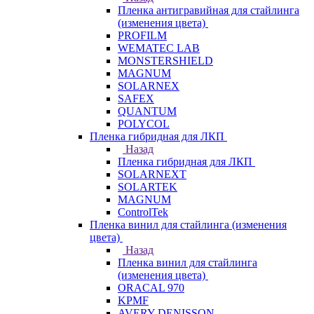
Пленка антигравийная для стайлинга
(изменения цвета)
PROFILM
WEMATEC LAB
MONSTERSHIELD
MAGNUM
SOLARNEX
SAFEX
QUANTUM
POLYCOL
Пленка гибридная для ЛКП
Назад
Пленка гибридная для ЛКП
SOLARNEXT
SOLARTEK
MAGNUM
ControlTek
Пленка винил для стайлинга (изменения
цвета)
Назад
Пленка винил для стайлинга
(изменения цвета)
ORACAL 970
KPMF
AVERY DENISSON