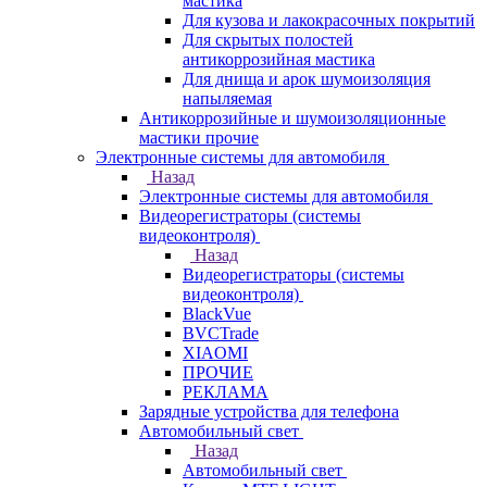
мастика
Для кузова и лакокрасочных покрытий
Для скрытых полостей
антикоррозийная мастика
Для днища и арок шумоизоляция
напыляемая
Антикоррозийные и шумоизоляционные
мастики прочие
Электронные системы для автомобиля
Назад
Электронные системы для автомобиля
Видеорегистраторы (системы
видеоконтроля)
Назад
Видеорегистраторы (системы
видеоконтроля)
BlackVue
BVCTrade
XIAOMI
ПРОЧИЕ
РЕКЛАМА
Зарядные устройства для телефона
Автомобильный свет
Назад
Автомобильный свет