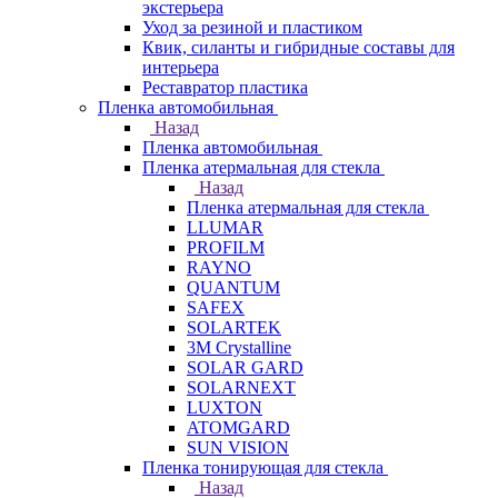
экстерьера
Уход за резиной и пластиком
Квик, силанты и гибридные составы для
интерьера
Реставратор пластика
Пленка автомобильная
Назад
Пленка автомобильная
Пленка атермальная для стекла
Назад
Пленка атермальная для стекла
LLUMAR
PROFILM
RAYNO
QUANTUM
SAFEX
SOLARTEK
3M Crystalline
SOLAR GARD
SOLARNEXT
LUXTON
ATOMGARD
SUN VISION
Пленка тонирующая для стекла
Назад