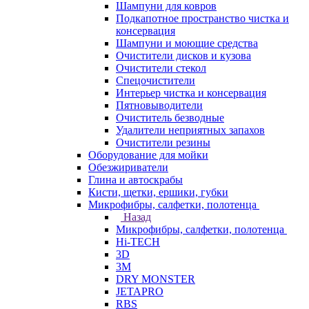
Шампуни для ковров
Подкапотное пространство чистка и
консервация
Шампуни и моющие средства
Очистители дисков и кузова
Очистители стекол
Спецочистители
Интерьер чистка и консервация
Пятновыводители
Очиститель безводные
Удалители неприятных запахов
Очистители резины
Оборудование для мойки
Обезжириватели
Глина и автоскрабы
Кисти, щетки, ершики, губки
Микрофибры, салфетки, полотенца
Назад
Микрофибры, салфетки, полотенца
Hi-TECH
3D
3М
DRY MONSTER
JETAPRO
RBS