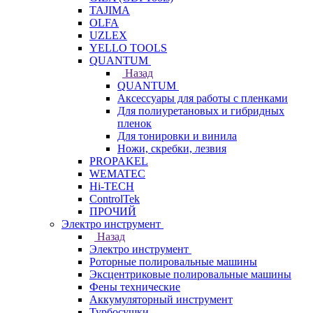
TAJIMA
OLFA
UZLEX
YELLO TOOLS
QUANTUM
Назад
QUANTUM
Аксессуары для работы с пленками
Для полиуретановых и гибридных
пленок
Для тонировки и винила
Ножи, скребки, лезвия
PROPAKEL
WEMATEC
Hi-TECH
ControlTek
ПРОЧИЙ
Электро инструмент
Назад
Электро инструмент
Роторные полировальные машины
Эксцентриковые полировальные машины
Фены технические
Аккумуляторный инструмент
Турбосушки