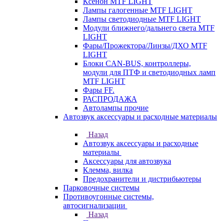
Ксенон MTF LIGHT
Лампы галогенные MTF LIGHT
Лампы светодиодные MTF LIGHT
Модули ближнего/дальнего света MTF
LIGHT
Фары/Прожектора/Линзы/ДХО MTF
LIGHT
Блоки CAN-BUS, контроллеры,
модули для ПТФ и светодиодных ламп
MTF LIGHT
Фары FF.
РАСПРОДАЖА
Автолампы прочие
Автозвук аксессуары и расходные материалы
Назад
Автозвук аксессуары и расходные
материалы
Аксессуары для автозвука
Клемма, вилка
Предохранители и дистрибьютеры
Парковочные системы
Противоугонные системы,
автосигнализации
Назад