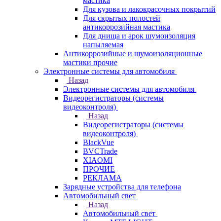
мастика
Для кузова и лакокрасочных покрытий
Для скрытых полостей
антикоррозийная мастика
Для днища и арок шумоизоляция
напыляемая
Антикоррозийные и шумоизоляционные
мастики прочие
Электронные системы для автомобиля
Назад
Электронные системы для автомобиля
Видеорегистраторы (системы
видеоконтроля)
Назад
Видеорегистраторы (системы
видеоконтроля)
BlackVue
BVCTrade
XIAOMI
ПРОЧИЕ
РЕКЛАМА
Зарядные устройства для телефона
Автомобильный свет
Назад
Автомобильный свет