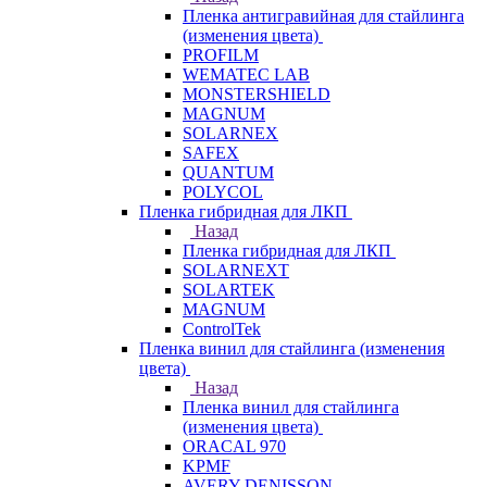
Пленка антигравийная для стайлинга
(изменения цвета)
PROFILM
WEMATEC LAB
MONSTERSHIELD
MAGNUM
SOLARNEX
SAFEX
QUANTUM
POLYCOL
Пленка гибридная для ЛКП
Назад
Пленка гибридная для ЛКП
SOLARNEXT
SOLARTEK
MAGNUM
ControlTek
Пленка винил для стайлинга (изменения
цвета)
Назад
Пленка винил для стайлинга
(изменения цвета)
ORACAL 970
KPMF
AVERY DENISSON