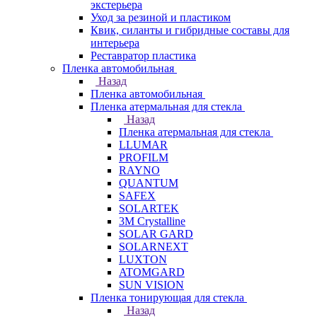
экстерьера
Уход за резиной и пластиком
Квик, силанты и гибридные составы для
интерьера
Реставратор пластика
Пленка автомобильная
Назад
Пленка автомобильная
Пленка атермальная для стекла
Назад
Пленка атермальная для стекла
LLUMAR
PROFILM
RAYNO
QUANTUM
SAFEX
SOLARTEK
3M Crystalline
SOLAR GARD
SOLARNEXT
LUXTON
ATOMGARD
SUN VISION
Пленка тонирующая для стекла
Назад