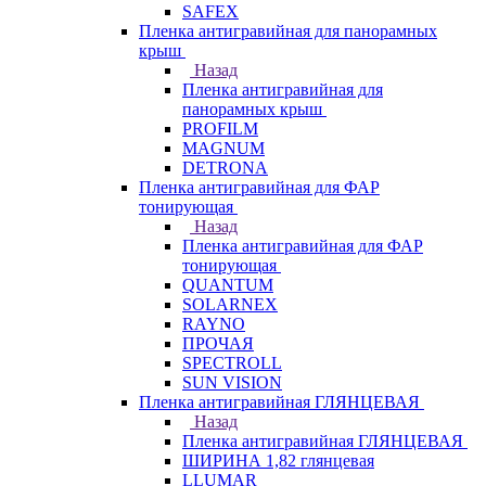
SAFEX
Пленка антигравийная для панорамных
крыш
Назад
Пленка антигравийная для
панорамных крыш
PROFILM
MAGNUM
DETRONA
Пленка антигравийная для ФАР
тонирующая
Назад
Пленка антигравийная для ФАР
тонирующая
QUANTUM
SOLARNEX
RAYNO
ПРОЧАЯ
SPECTROLL
SUN VISION
Пленка антигравийная ГЛЯНЦЕВАЯ
Назад
Пленка антигравийная ГЛЯНЦЕВАЯ
ШИРИНА 1,82 глянцевая
LLUMAR