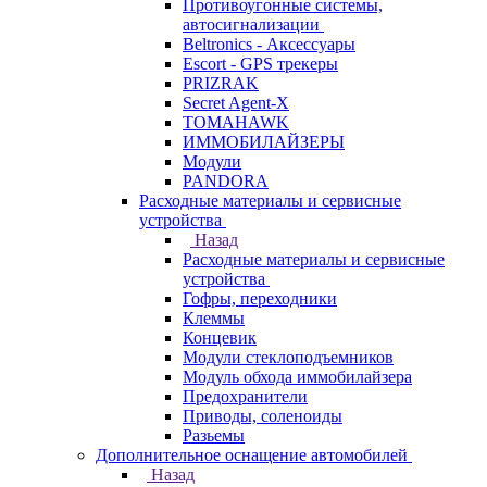
Противоугонные системы,
автосигнализации
Beltronics - Аксессуары
Escort - GPS трекеры
PRIZRAK
Secret Agent-X
TOMAHAWK
ИММОБИЛАЙЗЕРЫ
Модули
PANDORA
Расходные материалы и сервисные
устройства
Назад
Расходные материалы и сервисные
устройства
Гофры, переходники
Клеммы
Концевик
Модули стеклоподъемников
Модуль обхода иммобилайзера
Предохранители
Приводы, соленоиды
Разьемы
Дополнительное оснащение автомобилей
Назад