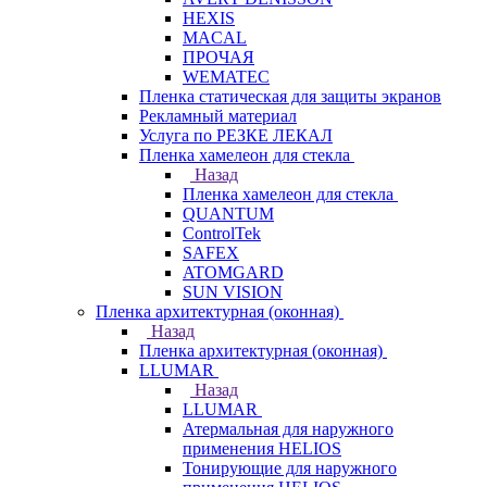
HEXIS
MACAL
ПРОЧАЯ
WEMATEC
Пленка статическая для защиты экранов
Рекламный материал
Услуга по РЕЗКЕ ЛЕКАЛ
Пленка хамелеон для стекла
Назад
Пленка хамелеон для стекла
QUANTUM
ControlTek
SAFEX
ATOMGARD
SUN VISION
Пленка архитектурная (оконная)
Назад
Пленка архитектурная (оконная)
LLUMAR
Назад
LLUMAR
Атермальная для наружного
применения HELIOS
Тонирующие для наружного