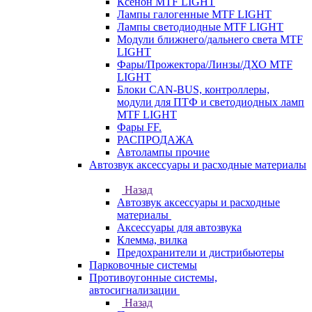
Ксенон MTF LIGHT
Лампы галогенные MTF LIGHT
Лампы светодиодные MTF LIGHT
Модули ближнего/дальнего света MTF
LIGHT
Фары/Прожектора/Линзы/ДХО MTF
LIGHT
Блоки CAN-BUS, контроллеры,
модули для ПТФ и светодиодных ламп
MTF LIGHT
Фары FF.
РАСПРОДАЖА
Автолампы прочие
Автозвук аксессуары и расходные материалы
Назад
Автозвук аксессуары и расходные
материалы
Аксессуары для автозвука
Клемма, вилка
Предохранители и дистрибьютеры
Парковочные системы
Противоугонные системы,
автосигнализации
Назад