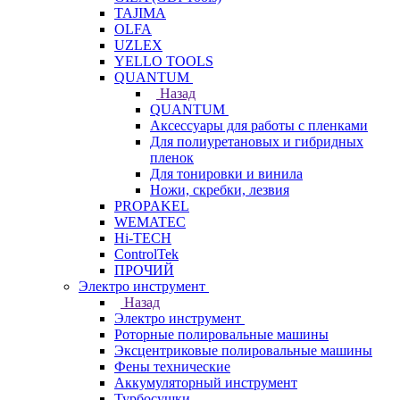
TAJIMA
OLFA
UZLEX
YELLO TOOLS
QUANTUM
Назад
QUANTUM
Аксессуары для работы с пленками
Для полиуретановых и гибридных
пленок
Для тонировки и винила
Ножи, скребки, лезвия
PROPAKEL
WEMATEC
Hi-TECH
ControlTek
ПРОЧИЙ
Электро инструмент
Назад
Электро инструмент
Роторные полировальные машины
Эксцентриковые полировальные машины
Фены технические
Аккумуляторный инструмент
Турбосушки