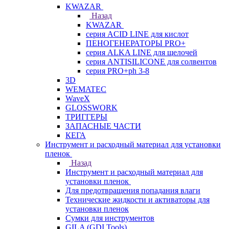
KWAZAR
Назад
KWAZAR
серия ACID LINE для кислот
ПЕНОГЕНЕРАТОРЫ PRO+
серия ALKA LINE для щелочей
серия ANTISILICONE для солвентов
серия PRO+ph 3-8
3D
WEMATEC
WaveX
GLOSSWORK
ТРИГГЕРЫ
ЗАПАСНЫЕ ЧАСТИ
КЕГА
Инструмент и расходный материал для установки
пленок
Назад
Инструмент и расходный материал для
установки пленок
Для предотвращения попадания влаги
Технические жидкости и активаторы для
установки пленок
Сумки для инструментов
GILA (GDI Tools)