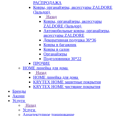
РАСПРОДАЖА
Ковры, органайзеры, аксессуары ZALDORE
(Зальдор)
Назад
Ковры, органайзеры, аксессуары
ZALDORE (Зальдор)
Автомобильные ковры, органайзеры,
аксессуары ZALDORE
Декоративная подушка 36*36
Ковры в багажник
Ковры в салон
Органайзеры
Подголовники 30*22
ПРОЧИЕ
HOME линейка для дома
Назад
HOME линейка для дома
KRYTEX HOME защитные покрытия
KRYTEX HOME чистящие покрытия
Бренды
Акции
Услуги
Назад
Услуги
Архитектурное тонирование