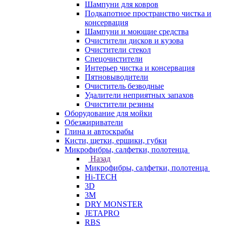
Шампуни для ковров
Подкапотное пространство чистка и
консервация
Шампуни и моющие средства
Очистители дисков и кузова
Очистители стекол
Спецочистители
Интерьер чистка и консервация
Пятновыводители
Очиститель безводные
Удалители неприятных запахов
Очистители резины
Оборудование для мойки
Обезжириватели
Глина и автоскрабы
Кисти, щетки, ершики, губки
Микрофибры, салфетки, полотенца
Назад
Микрофибры, салфетки, полотенца
Hi-TECH
3D
3М
DRY MONSTER
JETAPRO
RBS