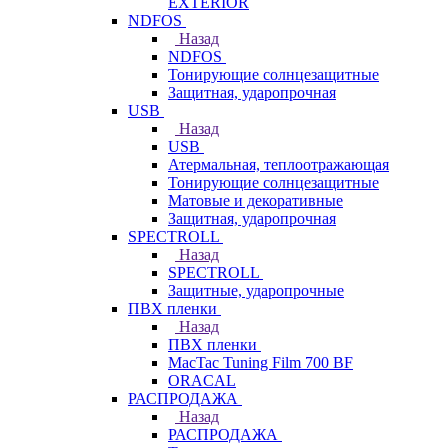
EXTERIOR
NDFOS
Назад
NDFOS
Тонирующие солнцезащитные
Защитная, ударопрочная
USB
Назад
USB
Атермальная, теплоотражающая
Тонирующие солнцезащитные
Матовые и декоративные
Защитная, ударопрочная
SPECTROLL
Назад
SPECTROLL
Защитные, ударопрочные
ПВХ пленки
Назад
ПВХ пленки
MacTac Tuning Film 700 BF
ORACAL
РАСПРОДАЖА
Назад
РАСПРОДАЖА