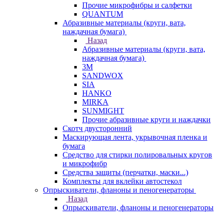
Прочие микрофибры и салфетки
QUANTUM
Абразивные материалы (круги, вата,
наждачная бумага)
Назад
Абразивные материалы (круги, вата,
наждачная бумага)
3М
SANDWOX
SIA
HANKO
MIRKA
SUNMIGHT
Прочие абразивные круги и наждачки
Скотч двусторонний
Маскирующая лента, укрывочная пленка и
бумага
Средство для стирки полировальных кругов
и микрофибр
Средства защиты (перчатки, маски...)
Комплекты для вклейки автостекол
Опрыскиватели, фланоны и пеногенераторы
Назад
Опрыскиватели, фланоны и пеногенераторы