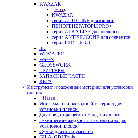
KWAZAR
Назад
KWAZAR
серия ACID LINE для кислот
ПЕНОГЕНЕРАТОРЫ PRO+
серия ALKA LINE для щелочей
серия ANTISILICONE для солвентов
серия PRO+ph 3-8
3D
WEMATEC
WaveX
GLOSSWORK
ТРИГГЕРЫ
ЗАПАСНЫЕ ЧАСТИ
КЕГА
Инструмент и расходный материал для установки
пленок
Назад
Инструмент и расходный материал для
установки пленок
Для предотвращения попадания влаги
Технические жидкости и активаторы для
установки пленок
Сумки для инструментов
GILA (GDI Tools)