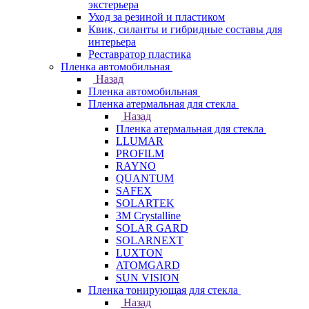
экстерьера
Уход за резиной и пластиком
Квик, силанты и гибридные составы для
интерьера
Реставратор пластика
Пленка автомобильная
Назад
Пленка автомобильная
Пленка атермальная для стекла
Назад
Пленка атермальная для стекла
LLUMAR
PROFILM
RAYNO
QUANTUM
SAFEX
SOLARTEK
3M Crystalline
SOLAR GARD
SOLARNEXT
LUXTON
ATOMGARD
SUN VISION
Пленка тонирующая для стекла
Назад