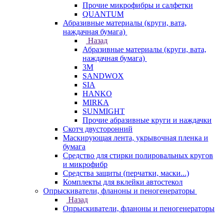
Прочие микрофибры и салфетки
QUANTUM
Абразивные материалы (круги, вата,
наждачная бумага)
Назад
Абразивные материалы (круги, вата,
наждачная бумага)
3М
SANDWOX
SIA
HANKO
MIRKA
SUNMIGHT
Прочие абразивные круги и наждачки
Скотч двусторонний
Маскирующая лента, укрывочная пленка и
бумага
Средство для стирки полировальных кругов
и микрофибр
Средства защиты (перчатки, маски...)
Комплекты для вклейки автостекол
Опрыскиватели, фланоны и пеногенераторы
Назад
Опрыскиватели, фланоны и пеногенераторы