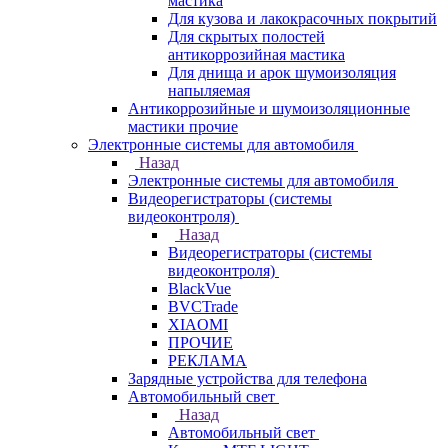
мастика
Для кузова и лакокрасочных покрытий
Для скрытых полостей
антикоррозийная мастика
Для днища и арок шумоизоляция
напыляемая
Антикоррозийные и шумоизоляционные
мастики прочие
Электронные системы для автомобиля
Назад
Электронные системы для автомобиля
Видеорегистраторы (системы
видеоконтроля)
Назад
Видеорегистраторы (системы
видеоконтроля)
BlackVue
BVCTrade
XIAOMI
ПРОЧИЕ
РЕКЛАМА
Зарядные устройства для телефона
Автомобильный свет
Назад
Автомобильный свет