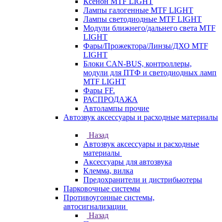
Ксенон MTF LIGHT
Лампы галогенные MTF LIGHT
Лампы светодиодные MTF LIGHT
Модули ближнего/дальнего света MTF
LIGHT
Фары/Прожектора/Линзы/ДХО MTF
LIGHT
Блоки CAN-BUS, контроллеры,
модули для ПТФ и светодиодных ламп
MTF LIGHT
Фары FF.
РАСПРОДАЖА
Автолампы прочие
Автозвук аксессуары и расходные материалы
Назад
Автозвук аксессуары и расходные
материалы
Аксессуары для автозвука
Клемма, вилка
Предохранители и дистрибьютеры
Парковочные системы
Противоугонные системы,
автосигнализации
Назад