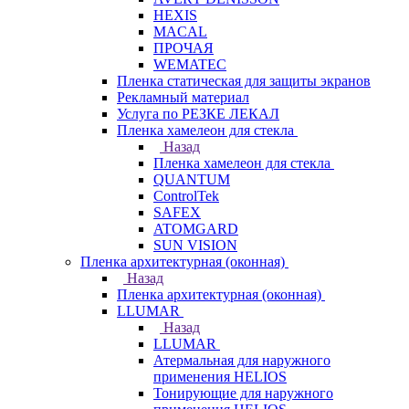
HEXIS
MACAL
ПРОЧАЯ
WEMATEC
Пленка статическая для защиты экранов
Рекламный материал
Услуга по РЕЗКЕ ЛЕКАЛ
Пленка хамелеон для стекла
Назад
Пленка хамелеон для стекла
QUANTUM
ControlTek
SAFEX
ATOMGARD
SUN VISION
Пленка архитектурная (оконная)
Назад
Пленка архитектурная (оконная)
LLUMAR
Назад
LLUMAR
Атермальная для наружного
применения HELIOS
Тонирующие для наружного