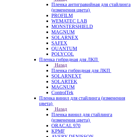
Пленка антигравийная для стайлинга
(изменения цвета)
PROFILM
WEMATEC LAB
MONSTERSHIELD
MAGNUM
SOLARNEX
SAFEX
QUANTUM
POLYCOL
Пленка гибридная для ЛКП
Назад
Пленка гибридная для ЛКП
SOLARNEXT
SOLARTEK
MAGNUM
ControlTek
Пленка винил для стайлинга (изменения
цвета)
Назад
Пленка винил для стайлинга
(изменения цвета)
ORACAL 970
KPMF
AVERY DENISSON