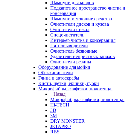
Шампуни для ковров
Подкапотное пространство чистка и
консервация
Шампуни и моющие средства
Очистители дисков и кузова
Очистители стекол
Спецочистители
Интерьер чистка и консервация
Пятновыводители
Очиститель безводные
Удалители неприятных запахов
Очистители резины
Оборудование для мойки
Обезжириватели
Глина и автоскрабы
Кисти, щетки, ершики, губки
Микрофибры, салфетки, полотенца
Назад
Микрофибры, салфетки, полотенца
Hi-TECH
3D
3М
DRY MONSTER
JETAPRO
RBS