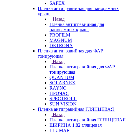
SAFEX
Пленка антигравийная для панорамных
крыш
Назад
Пленка антигравийная для
панорамных крыш
PROFILM
MAGNUM
DETRONA
Пленка антигравийная для ФАР
тонирующая
Назад
Пленка антигравийная для ФАР
тонирующая
QUANTUM
SOLARNEX
RAYNO
ПРОЧАЯ
SPECTROLL
SUN VISION
Пленка антигравийная ГЛЯНЦЕВАЯ
Назад
Пленка антигравийная ГЛЯНЦЕВАЯ
ШИРИНА 1,82 глянцевая
LLUMAR