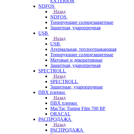
EXTERIOR
NDFOS
Назад
NDFOS
Тонирующие солнцезащитные
Защитная, ударопрочная
USB
Назад
USB
Атермальная, теплоотражающая
Тонирующие солнцезащитные
Матовые и декоративные
Защитная, ударопрочная
SPECTROLL
Назад
SPECTROLL
Защитные, ударопрочные
ПВХ пленки
Назад
ПВХ пленки
MacTac Tuning Film 700 BF
ORACAL
РАСПРОДАЖА
Назад
РАСПРОДАЖА