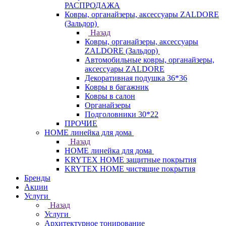
РАСПРОДАЖА
Ковры, органайзеры, аксессуары ZALDORE
(Зальдор)
Назад
Ковры, органайзеры, аксессуары
ZALDORE (Зальдор)
Автомобильные ковры, органайзеры,
аксессуары ZALDORE
Декоративная подушка 36*36
Ковры в багажник
Ковры в салон
Органайзеры
Подголовники 30*22
ПРОЧИЕ
HOME линейка для дома
Назад
HOME линейка для дома
KRYTEX HOME защитные покрытия
KRYTEX HOME чистящие покрытия
Бренды
Акции
Услуги
Назад
Услуги
Архитектурное тонирование