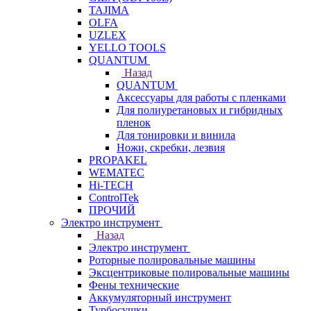
TAJIMA
OLFA
UZLEX
YELLO TOOLS
QUANTUM
Назад
QUANTUM
Аксессуары для работы с пленками
Для полиуретановых и гибридных
пленок
Для тонировки и винила
Ножи, скребки, лезвия
PROPAKEL
WEMATEC
Hi-TECH
ControlTek
ПРОЧИЙ
Электро инструмент
Назад
Электро инструмент
Роторные полировальные машины
Эксцентриковые полировальные машины
Фены технические
Аккумуляторный инструмент
Турбосушки