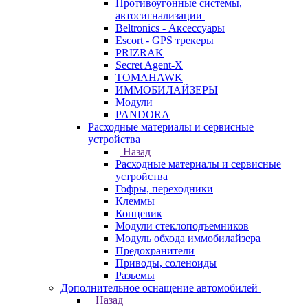
Противоугонные системы,
автосигнализации
Beltronics - Аксессуары
Escort - GPS трекеры
PRIZRAK
Secret Agent-X
TOMAHAWK
ИММОБИЛАЙЗЕРЫ
Модули
PANDORA
Расходные материалы и сервисные
устройства
Назад
Расходные материалы и сервисные
устройства
Гофры, переходники
Клеммы
Концевик
Модули стеклоподъемников
Модуль обхода иммобилайзера
Предохранители
Приводы, соленоиды
Разьемы
Дополнительное оснащение автомобилей
Назад