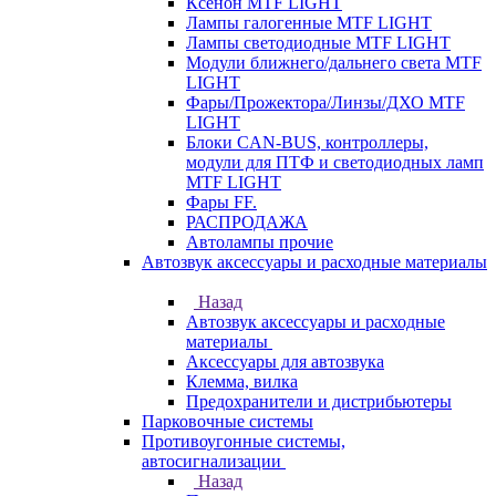
Ксенон MTF LIGHT
Лампы галогенные MTF LIGHT
Лампы светодиодные MTF LIGHT
Модули ближнего/дальнего света MTF
LIGHT
Фары/Прожектора/Линзы/ДХО MTF
LIGHT
Блоки CAN-BUS, контроллеры,
модули для ПТФ и светодиодных ламп
MTF LIGHT
Фары FF.
РАСПРОДАЖА
Автолампы прочие
Автозвук аксессуары и расходные материалы
Назад
Автозвук аксессуары и расходные
материалы
Аксессуары для автозвука
Клемма, вилка
Предохранители и дистрибьютеры
Парковочные системы
Противоугонные системы,
автосигнализации
Назад