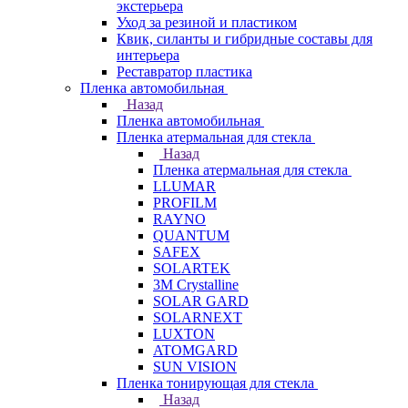
экстерьера
Уход за резиной и пластиком
Квик, силанты и гибридные составы для
интерьера
Реставратор пластика
Пленка автомобильная
Назад
Пленка автомобильная
Пленка атермальная для стекла
Назад
Пленка атермальная для стекла
LLUMAR
PROFILM
RAYNO
QUANTUM
SAFEX
SOLARTEK
3M Crystalline
SOLAR GARD
SOLARNEXT
LUXTON
ATOMGARD
SUN VISION
Пленка тонирующая для стекла
Назад