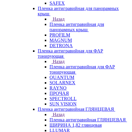
SAFEX
Пленка антигравийная для панорамных
крыш
Назад
Пленка антигравийная для
панорамных крыш
PROFILM
MAGNUM
DETRONA
Пленка антигравийная для ФАР
тонирующая
Назад
Пленка антигравийная для ФАР
тонирующая
QUANTUM
SOLARNEX
RAYNO
ПРОЧАЯ
SPECTROLL
SUN VISION
Пленка антигравийная ГЛЯНЦЕВАЯ
Назад
Пленка антигравийная ГЛЯНЦЕВАЯ
ШИРИНА 1,82 глянцевая
LLUMAR