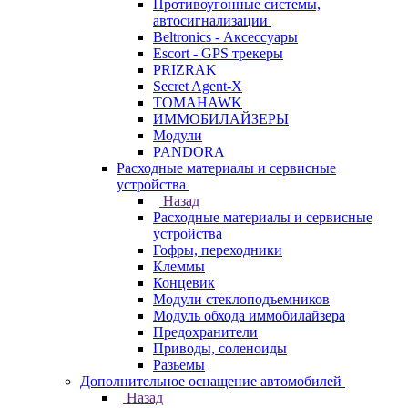
Противоугонные системы,
автосигнализации
Beltronics - Аксессуары
Escort - GPS трекеры
PRIZRAK
Secret Agent-X
TOMAHAWK
ИММОБИЛАЙЗЕРЫ
Модули
PANDORA
Расходные материалы и сервисные
устройства
Назад
Расходные материалы и сервисные
устройства
Гофры, переходники
Клеммы
Концевик
Модули стеклоподъемников
Модуль обхода иммобилайзера
Предохранители
Приводы, соленоиды
Разьемы
Дополнительное оснащение автомобилей
Назад