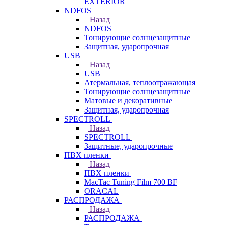
EXTERIOR
NDFOS
Назад
NDFOS
Тонирующие солнцезащитные
Защитная, ударопрочная
USB
Назад
USB
Атермальная, теплоотражающая
Тонирующие солнцезащитные
Матовые и декоративные
Защитная, ударопрочная
SPECTROLL
Назад
SPECTROLL
Защитные, ударопрочные
ПВХ пленки
Назад
ПВХ пленки
MacTac Tuning Film 700 BF
ORACAL
РАСПРОДАЖА
Назад
РАСПРОДАЖА