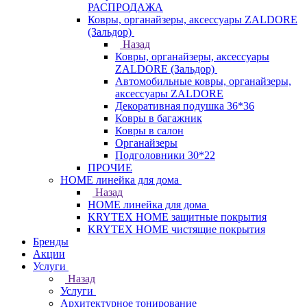
РАСПРОДАЖА
Ковры, органайзеры, аксессуары ZALDORE
(Зальдор)
Назад
Ковры, органайзеры, аксессуары
ZALDORE (Зальдор)
Автомобильные ковры, органайзеры,
аксессуары ZALDORE
Декоративная подушка 36*36
Ковры в багажник
Ковры в салон
Органайзеры
Подголовники 30*22
ПРОЧИЕ
HOME линейка для дома
Назад
HOME линейка для дома
KRYTEX HOME защитные покрытия
KRYTEX HOME чистящие покрытия
Бренды
Акции
Услуги
Назад
Услуги
Архитектурное тонирование