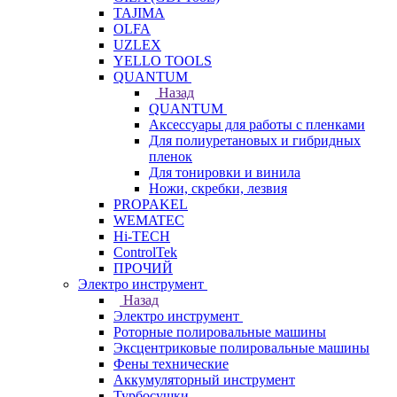
TAJIMA
OLFA
UZLEX
YELLO TOOLS
QUANTUM
Назад
QUANTUM
Аксессуары для работы с пленками
Для полиуретановых и гибридных
пленок
Для тонировки и винила
Ножи, скребки, лезвия
PROPAKEL
WEMATEC
Hi-TECH
ControlTek
ПРОЧИЙ
Электро инструмент
Назад
Электро инструмент
Роторные полировальные машины
Эксцентриковые полировальные машины
Фены технические
Аккумуляторный инструмент
Турбосушки