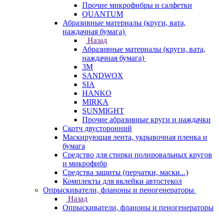
Прочие микрофибры и салфетки
QUANTUM
Абразивные материалы (круги, вата,
наждачная бумага)
Назад
Абразивные материалы (круги, вата,
наждачная бумага)
3М
SANDWOX
SIA
HANKO
MIRKA
SUNMIGHT
Прочие абразивные круги и наждачки
Скотч двусторонний
Маскирующая лента, укрывочная пленка и
бумага
Средство для стирки полировальных кругов
и микрофибр
Средства защиты (перчатки, маски...)
Комплекты для вклейки автостекол
Опрыскиватели, фланоны и пеногенераторы
Назад
Опрыскиватели, фланоны и пеногенераторы