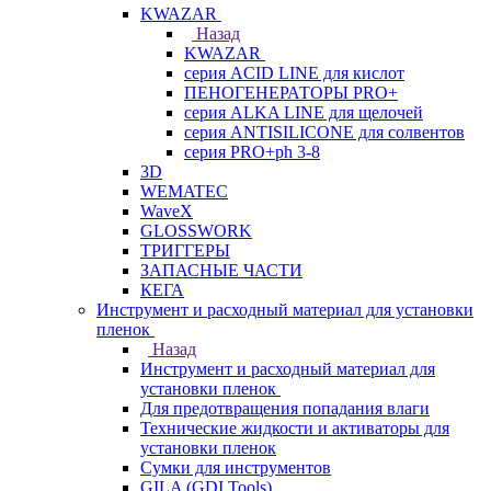
KWAZAR
Назад
KWAZAR
серия ACID LINE для кислот
ПЕНОГЕНЕРАТОРЫ PRO+
серия ALKA LINE для щелочей
серия ANTISILICONE для солвентов
серия PRO+ph 3-8
3D
WEMATEC
WaveX
GLOSSWORK
ТРИГГЕРЫ
ЗАПАСНЫЕ ЧАСТИ
КЕГА
Инструмент и расходный материал для установки
пленок
Назад
Инструмент и расходный материал для
установки пленок
Для предотвращения попадания влаги
Технические жидкости и активаторы для
установки пленок
Сумки для инструментов
GILA (GDI Tools)