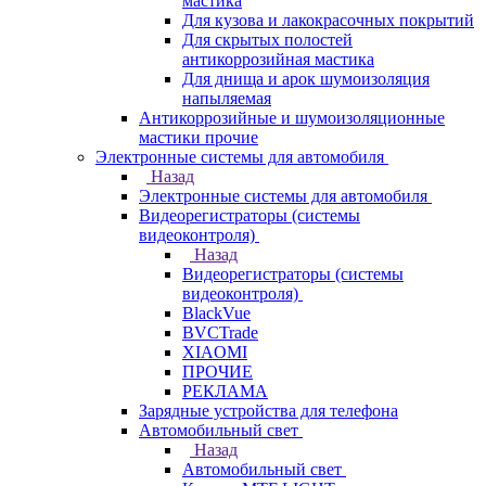
мастика
Для кузова и лакокрасочных покрытий
Для скрытых полостей
антикоррозийная мастика
Для днища и арок шумоизоляция
напыляемая
Антикоррозийные и шумоизоляционные
мастики прочие
Электронные системы для автомобиля
Назад
Электронные системы для автомобиля
Видеорегистраторы (системы
видеоконтроля)
Назад
Видеорегистраторы (системы
видеоконтроля)
BlackVue
BVCTrade
XIAOMI
ПРОЧИЕ
РЕКЛАМА
Зарядные устройства для телефона
Автомобильный свет
Назад
Автомобильный свет