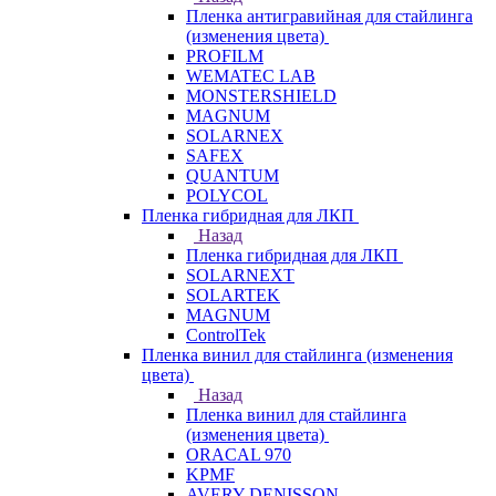
Пленка антигравийная для стайлинга
(изменения цвета)
PROFILM
WEMATEC LAB
MONSTERSHIELD
MAGNUM
SOLARNEX
SAFEX
QUANTUM
POLYCOL
Пленка гибридная для ЛКП
Назад
Пленка гибридная для ЛКП
SOLARNEXT
SOLARTEK
MAGNUM
ControlTek
Пленка винил для стайлинга (изменения
цвета)
Назад
Пленка винил для стайлинга
(изменения цвета)
ORACAL 970
KPMF
AVERY DENISSON