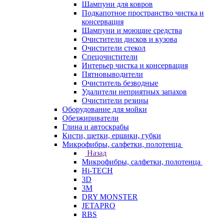
Шампуни для ковров
Подкапотное пространство чистка и
консервация
Шампуни и моющие средства
Очистители дисков и кузова
Очистители стекол
Спецочистители
Интерьер чистка и консервация
Пятновыводители
Очиститель безводные
Удалители неприятных запахов
Очистители резины
Оборудование для мойки
Обезжириватели
Глина и автоскрабы
Кисти, щетки, ершики, губки
Микрофибры, салфетки, полотенца
Назад
Микрофибры, салфетки, полотенца
Hi-TECH
3D
3М
DRY MONSTER
JETAPRO
RBS