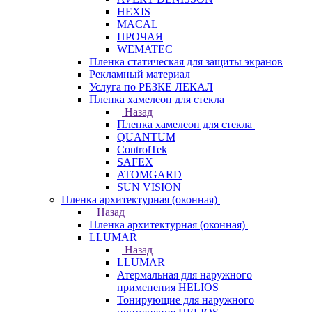
HEXIS
MACAL
ПРОЧАЯ
WEMATEC
Пленка статическая для защиты экранов
Рекламный материал
Услуга по РЕЗКЕ ЛЕКАЛ
Пленка хамелеон для стекла
Назад
Пленка хамелеон для стекла
QUANTUM
ControlTek
SAFEX
ATOMGARD
SUN VISION
Пленка архитектурная (оконная)
Назад
Пленка архитектурная (оконная)
LLUMAR
Назад
LLUMAR
Атермальная для наружного
применения HELIOS
Тонирующие для наружного