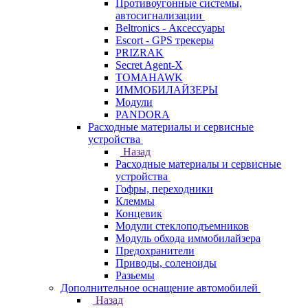
Противоугонные системы,
автосигнализации
Beltronics - Аксессуары
Escort - GPS трекеры
PRIZRAK
Secret Agent-X
TOMAHAWK
ИММОБИЛАЙЗЕРЫ
Модули
PANDORA
Расходные материалы и сервисные
устройства
Назад
Расходные материалы и сервисные
устройства
Гофры, переходники
Клеммы
Концевик
Модули стеклоподъемников
Модуль обхода иммобилайзера
Предохранители
Приводы, соленоиды
Разьемы
Дополнительное оснащение автомобилей
Назад