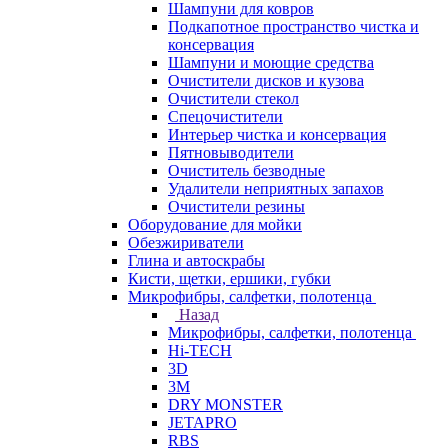
Шампуни для ковров
Подкапотное пространство чистка и
консервация
Шампуни и моющие средства
Очистители дисков и кузова
Очистители стекол
Спецочистители
Интерьер чистка и консервация
Пятновыводители
Очиститель безводные
Удалители неприятных запахов
Очистители резины
Оборудование для мойки
Обезжириватели
Глина и автоскрабы
Кисти, щетки, ершики, губки
Микрофибры, салфетки, полотенца
Назад
Микрофибры, салфетки, полотенца
Hi-TECH
3D
3М
DRY MONSTER
JETAPRO
RBS