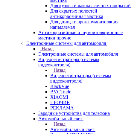
мастика
Для кузова и лакокрасочных покрытий
Для скрытых полостей
антикоррозийная мастика
Для днища и арок шумоизоляция
напыляемая
Антикоррозийные и шумоизоляционные
мастики прочие
Электронные системы для автомобиля
Назад
Электронные системы для автомобиля
Видеорегистраторы (системы
видеоконтроля)
Назад
Видеорегистраторы (системы
видеоконтроля)
BlackVue
BVCTrade
XIAOMI
ПРОЧИЕ
РЕКЛАМА
Зарядные устройства для телефона
Автомобильный свет
Назад
Автомобильный свет