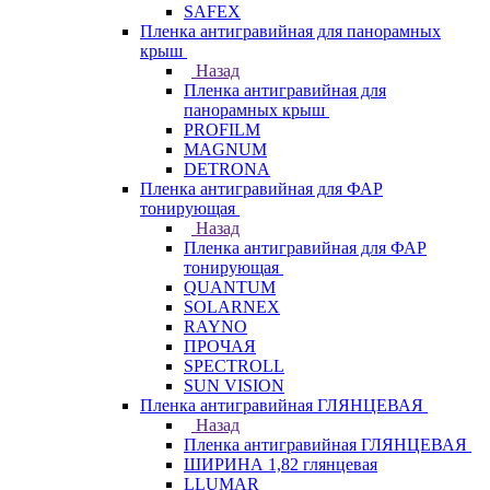
SAFEX
Пленка антигравийная для панорамных
крыш
Назад
Пленка антигравийная для
панорамных крыш
PROFILM
MAGNUM
DETRONA
Пленка антигравийная для ФАР
тонирующая
Назад
Пленка антигравийная для ФАР
тонирующая
QUANTUM
SOLARNEX
RAYNO
ПРОЧАЯ
SPECTROLL
SUN VISION
Пленка антигравийная ГЛЯНЦЕВАЯ
Назад
Пленка антигравийная ГЛЯНЦЕВАЯ
ШИРИНА 1,82 глянцевая
LLUMAR