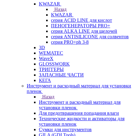
KWAZAR
Назад
KWAZAR
серия ACID LINE для кислот
ПЕНОГЕНЕРАТОРЫ PRO+
серия ALKA LINE для щелочей
серия ANTISILICONE для солвентов
серия PRO+ph 3-8
3D
WEMATEC
WaveX
GLOSSWORK
ТРИГГЕРЫ
ЗАПАСНЫЕ ЧАСТИ
КЕГА
Инструмент и расходный материал для установки
пленок
Назад
Инструмент и расходный материал для
установки пленок
Для предотвращения попадания влаги
Технические жидкости и активаторы для
установки пленок
Сумки для инструментов
GILA (GDI Tools)