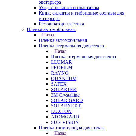
экстерьера
Уход за резиной и пластиком
Квик, силанты и гибридные составы для
интерьера
Реставратор пластика
Пленка автомобильная
Назад
Пленка автомобильная
Пленка атермальная для стекла
Назад
Пленка атермальная для стекла
LLUMAR
PROFILM
RAYNO
QUANTUM
SAFEX
SOLARTEK
3M Crystalline
SOLAR GARD
SOLARNEXT
LUXTON
ATOMGARD
SUN VISION
Пленка тонирующая для стекла
Назад