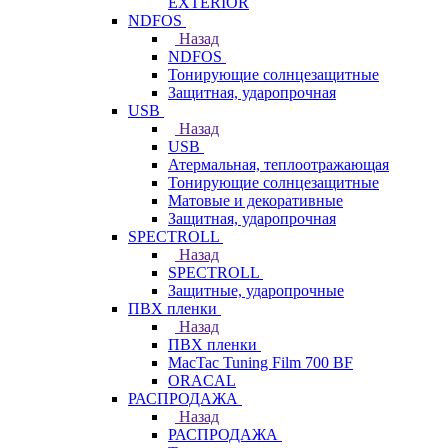
EXTERIOR
NDFOS
Назад
NDFOS
Тонирующие солнцезащитные
Защитная, ударопрочная
USB
Назад
USB
Атермальная, теплоотражающая
Тонирующие солнцезащитные
Матовые и декоративные
Защитная, ударопрочная
SPECTROLL
Назад
SPECTROLL
Защитные, ударопрочные
ПВХ пленки
Назад
ПВХ пленки
MacTac Tuning Film 700 BF
ORACAL
РАСПРОДАЖА
Назад
РАСПРОДАЖА