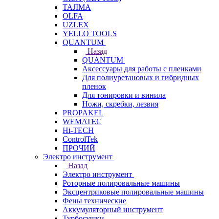
TAJIMA
OLFA
UZLEX
YELLO TOOLS
QUANTUM
Назад
QUANTUM
Аксессуары для работы с пленками
Для полиуретановых и гибридных
пленок
Для тонировки и винила
Ножи, скребки, лезвия
PROPAKEL
WEMATEC
Hi-TECH
ControlTek
ПРОЧИЙ
Электро инструмент
Назад
Электро инструмент
Роторные полировальные машины
Эксцентриковые полировальные машины
Фены технические
Аккумуляторный инструмент
Турбосушки