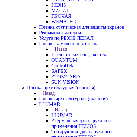
HEXIS
MACAL
ПРОЧАЯ
WEMATEC
Пленка статическая для защиты экранов
Рекламный материал
Услуга по РЕЗКЕ ЛЕКАЛ
Пленка хамелеон для стекла
Назад
Пленка хамелеон для стекла
QUANTUM
ControlTek
SAFEX
ATOMGARD
SUN VISION
Пленка архитектурная (оконная)
Назад
Пленка архитектурная (оконная)
LLUMAR
Назад
LLUMAR
Атермальная для наружного
применения HELIOS
Тонирующие для наружного