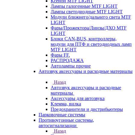
Ксенон MTF LIGHT
Лампы галогенные MTF LIGHT
Лампы светодиодные MTF LIGHT
Модули ближнего/дальнего света MTF
LIGHT
Фары/Прожектора/Линзы/ДХО MTF
LIGHT
Блоки CAN-BUS, контроллеры,
модули для ПТФ и светодиодных ламп
MTF LIGHT
Фары FF.
РАСПРОДАЖА
Автолампы прочие
Автозвук аксессуары и расходные материалы
Назад
Автозвук аксессуары и расходные
материалы
Аксессуары для автозвука
Клемма, вилка
Предохранители и дистрибьютеры
Парковочные системы
Противоугонные системы,
автосигнализации
Назад