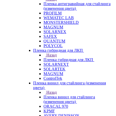
Пленка антигравийная для стайлинга
(изменения цвета)
PROFILM
WEMATEC LAB
MONSTERSHIELD
MAGNUM
SOLARNEX
SAFEX
QUANTUM
POLYCOL
Пленка гибридная для ЛКП
Назад
Пленка гибридная для ЛКП
SOLARNEXT
SOLARTEK
MAGNUM
ControlTek
Пленка винил для стайлинга (изменения
цвета)
Назад
Пленка винил для стайлинга
(изменения цвета)
ORACAL 970
KPMF
AVERY DENISSON