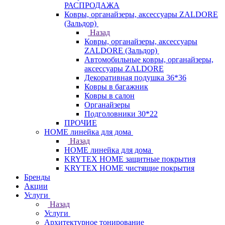
РАСПРОДАЖА
Ковры, органайзеры, аксессуары ZALDORE
(Зальдор)
Назад
Ковры, органайзеры, аксессуары
ZALDORE (Зальдор)
Автомобильные ковры, органайзеры,
аксессуары ZALDORE
Декоративная подушка 36*36
Ковры в багажник
Ковры в салон
Органайзеры
Подголовники 30*22
ПРОЧИЕ
HOME линейка для дома
Назад
HOME линейка для дома
KRYTEX HOME защитные покрытия
KRYTEX HOME чистящие покрытия
Бренды
Акции
Услуги
Назад
Услуги
Архитектурное тонирование