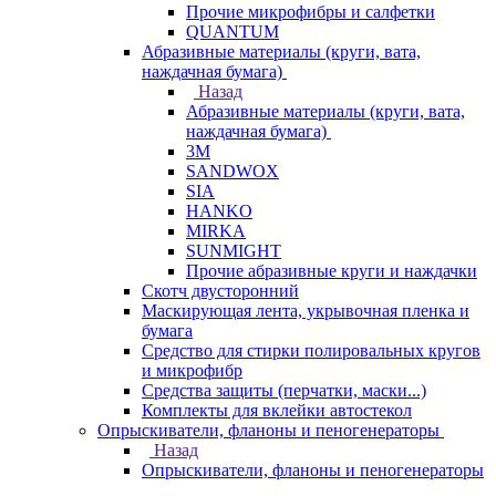
Прочие микрофибры и салфетки
QUANTUM
Абразивные материалы (круги, вата,
наждачная бумага)
Назад
Абразивные материалы (круги, вата,
наждачная бумага)
3М
SANDWOX
SIA
HANKO
MIRKA
SUNMIGHT
Прочие абразивные круги и наждачки
Скотч двусторонний
Маскирующая лента, укрывочная пленка и
бумага
Средство для стирки полировальных кругов
и микрофибр
Средства защиты (перчатки, маски...)
Комплекты для вклейки автостекол
Опрыскиватели, фланоны и пеногенераторы
Назад
Опрыскиватели, фланоны и пеногенераторы