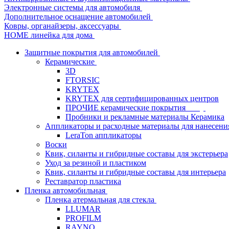
Электронные системы для автомобиля
Дополнительное оснащение автомобилей
Ковры, органайзеры, аксессуары
HOME линейка для дома
Защитные покрытия для автомобилей
Керамические
3D
FTORSIC
KRYTEX
KRYTEX для сертифицированных центров
ПРОЧИЕ керамические покрытия
Пробники и рекламные материалы Керамика
Аппликаторы и расходные материалы для нанесени
LeraTon аппликаторы
Воски
Квик, силанты и гибридные составы для экстерьера
Уход за резиной и пластиком
Квик, силанты и гибридные составы для интерьера
Реставратор пластика
Пленка автомобильная
Пленка атермальная для стекла
LLUMAR
PROFILM
RAYNO