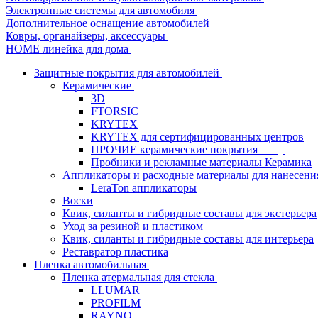
Электронные системы для автомобиля
Дополнительное оснащение автомобилей
Ковры, органайзеры, аксессуары
HOME линейка для дома
Защитные покрытия для автомобилей
Керамические
3D
FTORSIC
KRYTEX
KRYTEX для сертифицированных центров
ПРОЧИЕ керамические покрытия
Пробники и рекламные материалы Керамика
Аппликаторы и расходные материалы для нанесени
LeraTon аппликаторы
Воски
Квик, силанты и гибридные составы для экстерьера
Уход за резиной и пластиком
Квик, силанты и гибридные составы для интерьера
Реставратор пластика
Пленка автомобильная
Пленка атермальная для стекла
LLUMAR
PROFILM
RAYNO