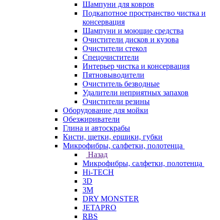
Шампуни для ковров
Подкапотное пространство чистка и
консервация
Шампуни и моющие средства
Очистители дисков и кузова
Очистители стекол
Спецочистители
Интерьер чистка и консервация
Пятновыводители
Очиститель безводные
Удалители неприятных запахов
Очистители резины
Оборудование для мойки
Обезжириватели
Глина и автоскрабы
Кисти, щетки, ершики, губки
Микрофибры, салфетки, полотенца
Назад
Микрофибры, салфетки, полотенца
Hi-TECH
3D
3М
DRY MONSTER
JETAPRO
RBS