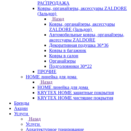
РАСПРОДАЖА
Ковры, органайзеры, аксессуары ZALDORE
(Зальдор)
Назад
Ковры, органайзеры, аксессуары
ZALDORE (Зальдор)
Автомобильные ковры, органайзеры,
аксессуары ZALDORE
Декоративная подушка 36*36
Ковры в багажник
Ковры в салон
Органайзеры
Подголовники 30*22
ПРОЧИЕ
HOME линейка для дома
Назад
HOME линейка для дома
KRYTEX HOME защитные покрытия
KRYTEX HOME чистящие покрытия
Бренды
Акции
Услуги
Назад
Услуги
Архитектурное тонирование