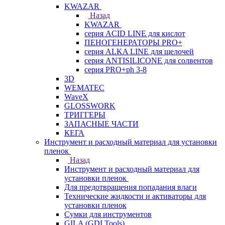
KWAZAR
Назад
KWAZAR
серия ACID LINE для кислот
ПЕНОГЕНЕРАТОРЫ PRO+
серия ALKA LINE для щелочей
серия ANTISILICONE для солвентов
серия PRO+ph 3-8
3D
WEMATEC
WaveX
GLOSSWORK
ТРИГГЕРЫ
ЗАПАСНЫЕ ЧАСТИ
КЕГА
Инструмент и расходный материал для установки
пленок
Назад
Инструмент и расходный материал для
установки пленок
Для предотвращения попадания влаги
Технические жидкости и активаторы для
установки пленок
Сумки для инструментов
GILA (GDI Tools)