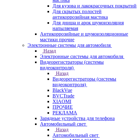
мастика
Для кузова и лакокрасочных покрытий
Для скрытых полостей
антикоррозийная мастика
Для днища и арок шумоизоляция
напыляемая
Антикоррозийные и шумоизоляционные
мастики прочие
Электронные системы для автомобиля
Назад
Электронные системы для автомобиля
Видеорегистраторы (системы
видеоконтроля)
Назад
Видеорегистраторы (системы
видеоконтроля)
BlackVue
BVCTrade
XIAOMI
ПРОЧИЕ
РЕКЛАМА
Зарядные устройства для телефона
Автомобильный свет
Назад
Автомобильный свет