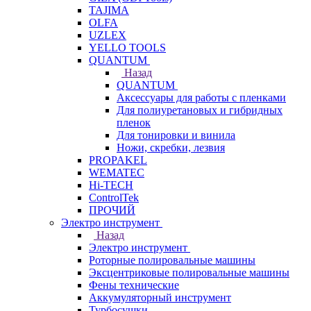
TAJIMA
OLFA
UZLEX
YELLO TOOLS
QUANTUM
Назад
QUANTUM
Аксессуары для работы с пленками
Для полиуретановых и гибридных
пленок
Для тонировки и винила
Ножи, скребки, лезвия
PROPAKEL
WEMATEC
Hi-TECH
ControlTek
ПРОЧИЙ
Электро инструмент
Назад
Электро инструмент
Роторные полировальные машины
Эксцентриковые полировальные машины
Фены технические
Аккумуляторный инструмент
Турбосушки