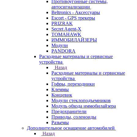
Противоугонные системы,
автосигнализации
Beltronics - Аксессуары
Escort - GPS трекеры
PRIZRAK
Secret Agent-X
TOMAHAWK
ИММОБИЛАЙЗЕРЫ
Модули
PANDORA
Расходные материалы и сервисные
устройства
Назад
Расходные материалы и сервисные
устройства
Гофры, переходники
Клеммы
Концевик
Модули стеклоподъемников
Модуль обхода иммобилайзера
Предохранители
Приводы, соленоиды
Разьемы
Дополнительное оснащение автомобилей
Назад