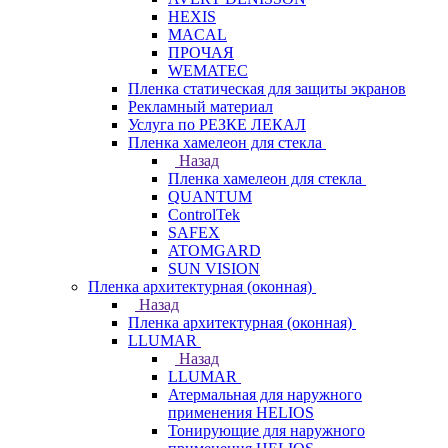
HEXIS
MACAL
ПРОЧАЯ
WEMATEC
Пленка статическая для защиты экранов
Рекламный материал
Услуга по РЕЗКЕ ЛЕКАЛ
Пленка хамелеон для стекла
Назад
Пленка хамелеон для стекла
QUANTUM
ControlTek
SAFEX
ATOMGARD
SUN VISION
Пленка архитектурная (оконная)
Назад
Пленка архитектурная (оконная)
LLUMAR
Назад
LLUMAR
Атермальная для наружного
применения HELIOS
Тонирующие для наружного