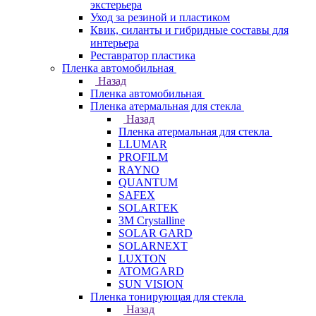
экстерьера
Уход за резиной и пластиком
Квик, силанты и гибридные составы для
интерьера
Реставратор пластика
Пленка автомобильная
Назад
Пленка автомобильная
Пленка атермальная для стекла
Назад
Пленка атермальная для стекла
LLUMAR
PROFILM
RAYNO
QUANTUM
SAFEX
SOLARTEK
3M Crystalline
SOLAR GARD
SOLARNEXT
LUXTON
ATOMGARD
SUN VISION
Пленка тонирующая для стекла
Назад