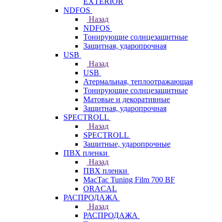
EXTERIOR
NDFOS
Назад
NDFOS
Тонирующие солнцезащитные
Защитная, ударопрочная
USB
Назад
USB
Атермальная, теплоотражающая
Тонирующие солнцезащитные
Матовые и декоративные
Защитная, ударопрочная
SPECTROLL
Назад
SPECTROLL
Защитные, ударопрочные
ПВХ пленки
Назад
ПВХ пленки
MacTac Tuning Film 700 BF
ORACAL
РАСПРОДАЖА
Назад
РАСПРОДАЖА