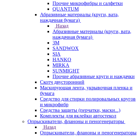
Прочие микрофибры и салфетки
QUANTUM
Абразивные материалы (круги, вата,
наждачная бумага)
Назад
Абразивные материалы (круги, вата,
наждачная бумага)
3М
SANDWOX
SIA
HANKO
MIRKA
SUNMIGHT
Прочие абразивные круги и наждачки
Скотч двусторонний
Маскирующая лента, укрывочная пленка и
бумага
Средство для стирки полировальных кругов
и микрофибр
Средства защиты (перчатки, маски...)
Комплекты для вклейки автостекол
Опрыскиватели, фланоны и пеногенераторы
Назад
Опрыскиватели, фланоны и пеногенераторы