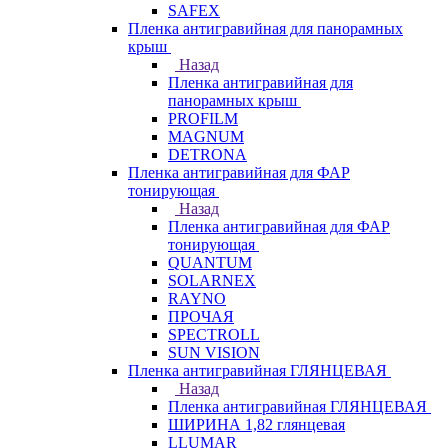
SAFEX
Пленка антигравийная для панорамных
крыш
Назад
Пленка антигравийная для
панорамных крыш
PROFILM
MAGNUM
DETRONA
Пленка антигравийная для ФАР
тонирующая
Назад
Пленка антигравийная для ФАР
тонирующая
QUANTUM
SOLARNEX
RAYNO
ПРОЧАЯ
SPECTROLL
SUN VISION
Пленка антигравийная ГЛЯНЦЕВАЯ
Назад
Пленка антигравийная ГЛЯНЦЕВАЯ
ШИРИНА 1,82 глянцевая
LLUMAR