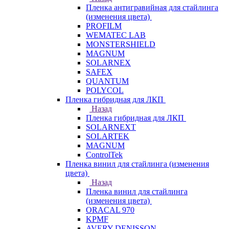
Пленка антигравийная для стайлинга
(изменения цвета)
PROFILM
WEMATEC LAB
MONSTERSHIELD
MAGNUM
SOLARNEX
SAFEX
QUANTUM
POLYCOL
Пленка гибридная для ЛКП
Назад
Пленка гибридная для ЛКП
SOLARNEXT
SOLARTEK
MAGNUM
ControlTek
Пленка винил для стайлинга (изменения
цвета)
Назад
Пленка винил для стайлинга
(изменения цвета)
ORACAL 970
KPMF
AVERY DENISSON