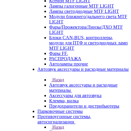
Ксенон MTF LIGHT
Лампы галогенные MTF LIGHT
Лампы светодиодные MTF LIGHT
Модули ближнего/дальнего света MTF
LIGHT
Фары/Прожектора/Линзы/ДХО MTF
LIGHT
Блоки CAN-BUS, контроллеры,
модули для ПТФ и светодиодных ламп
MTF LIGHT
Фары FF.
РАСПРОДАЖА
Автолампы прочие
Автозвук аксессуары и расходные материалы
Назад
Автозвук аксессуары и расходные
материалы
Аксессуары для автозвука
Клемма, вилка
Предохранители и дистрибьютеры
Парковочные системы
Противоугонные системы,
автосигнализации
Назад