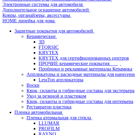
Электронные системы для автомобиля
Дополнительное оснащение автомобилей
Ковры, органайзеры, аксессуары
HOME линейка для дома
Защитные покрытия для автомобилей
Керамические
3D
FTORSIC
KRYTEX
KRYTEX для сертифицированных центров
ПРОЧИЕ керамические покрытия
Пробники и рекламные материалы Керамика
Аппликаторы и расходные материалы для нанесени
LeraTon аппликаторы
Воски
Квик, силанты и гибридные составы для экстерьера
Уход за резиной и пластиком
Квик, силанты и гибридные составы для интерьера
Реставратор пластика
Пленка автомобильная
Пленка атермальная для стекла
LLUMAR
PROFILM
RAYNO