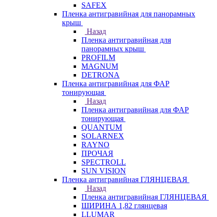
SAFEX
Пленка антигравийная для панорамных
крыш
Назад
Пленка антигравийная для
панорамных крыш
PROFILM
MAGNUM
DETRONA
Пленка антигравийная для ФАР
тонирующая
Назад
Пленка антигравийная для ФАР
тонирующая
QUANTUM
SOLARNEX
RAYNO
ПРОЧАЯ
SPECTROLL
SUN VISION
Пленка антигравийная ГЛЯНЦЕВАЯ
Назад
Пленка антигравийная ГЛЯНЦЕВАЯ
ШИРИНА 1,82 глянцевая
LLUMAR