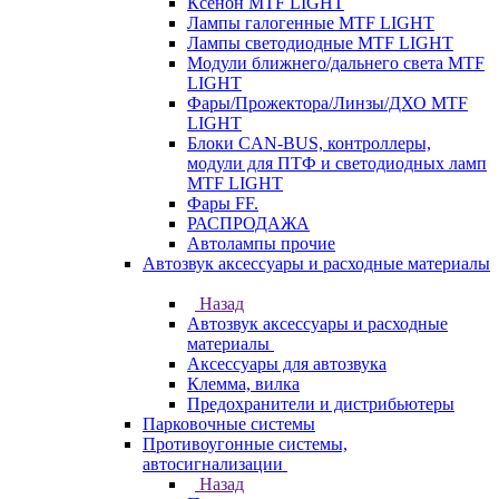
Ксенон MTF LIGHT
Лампы галогенные MTF LIGHT
Лампы светодиодные MTF LIGHT
Модули ближнего/дальнего света MTF
LIGHT
Фары/Прожектора/Линзы/ДХО MTF
LIGHT
Блоки CAN-BUS, контроллеры,
модули для ПТФ и светодиодных ламп
MTF LIGHT
Фары FF.
РАСПРОДАЖА
Автолампы прочие
Автозвук аксессуары и расходные материалы
Назад
Автозвук аксессуары и расходные
материалы
Аксессуары для автозвука
Клемма, вилка
Предохранители и дистрибьютеры
Парковочные системы
Противоугонные системы,
автосигнализации
Назад