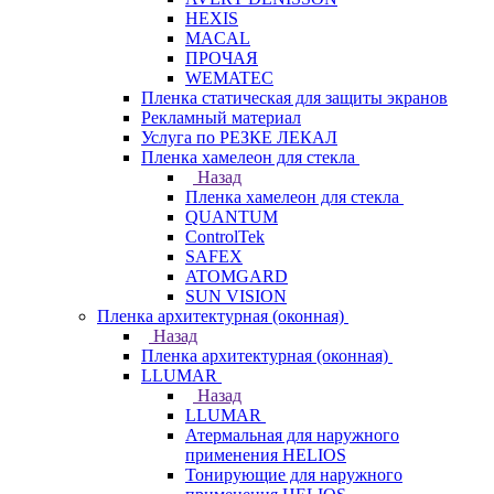
HEXIS
MACAL
ПРОЧАЯ
WEMATEC
Пленка статическая для защиты экранов
Рекламный материал
Услуга по РЕЗКЕ ЛЕКАЛ
Пленка хамелеон для стекла
Назад
Пленка хамелеон для стекла
QUANTUM
ControlTek
SAFEX
ATOMGARD
SUN VISION
Пленка архитектурная (оконная)
Назад
Пленка архитектурная (оконная)
LLUMAR
Назад
LLUMAR
Атермальная для наружного
применения HELIOS
Тонирующие для наружного