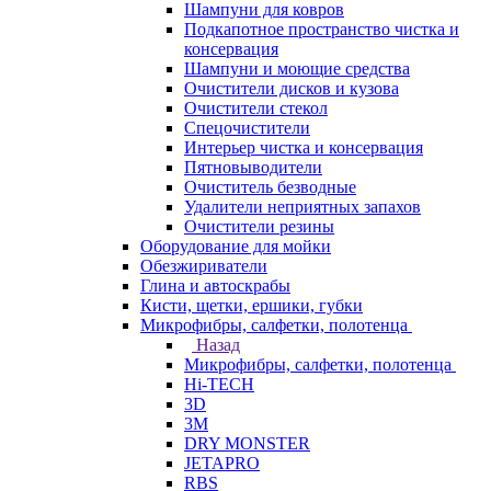
Шампуни для ковров
Подкапотное пространство чистка и
консервация
Шампуни и моющие средства
Очистители дисков и кузова
Очистители стекол
Спецочистители
Интерьер чистка и консервация
Пятновыводители
Очиститель безводные
Удалители неприятных запахов
Очистители резины
Оборудование для мойки
Обезжириватели
Глина и автоскрабы
Кисти, щетки, ершики, губки
Микрофибры, салфетки, полотенца
Назад
Микрофибры, салфетки, полотенца
Hi-TECH
3D
3М
DRY MONSTER
JETAPRO
RBS