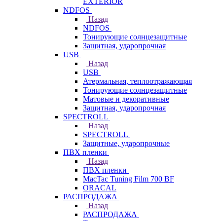
EXTERIOR
NDFOS
Назад
NDFOS
Тонирующие солнцезащитные
Защитная, ударопрочная
USB
Назад
USB
Атермальная, теплоотражающая
Тонирующие солнцезащитные
Матовые и декоративные
Защитная, ударопрочная
SPECTROLL
Назад
SPECTROLL
Защитные, ударопрочные
ПВХ пленки
Назад
ПВХ пленки
MacTac Tuning Film 700 BF
ORACAL
РАСПРОДАЖА
Назад
РАСПРОДАЖА