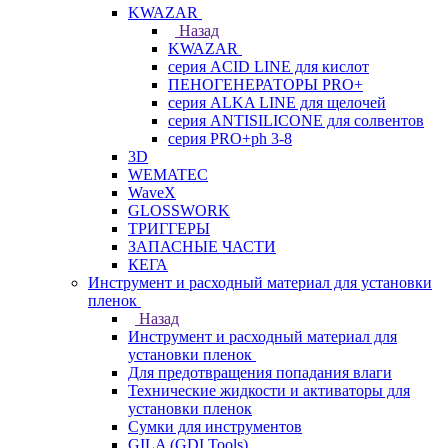
KWAZAR
Назад
KWAZAR
серия ACID LINE для кислот
ПЕНОГЕНЕРАТОРЫ PRO+
серия ALKA LINE для щелочей
серия ANTISILICONE для солвентов
серия PRO+ph 3-8
3D
WEMATEC
WaveX
GLOSSWORK
ТРИГГЕРЫ
ЗАПАСНЫЕ ЧАСТИ
КЕГА
Инструмент и расходный материал для установки
пленок
Назад
Инструмент и расходный материал для
установки пленок
Для предотвращения попадания влаги
Технические жидкости и активаторы для
установки пленок
Сумки для инструментов
GILA (GDI Tools)