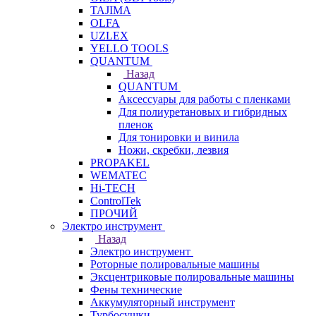
TAJIMA
OLFA
UZLEX
YELLO TOOLS
QUANTUM
Назад
QUANTUM
Аксессуары для работы с пленками
Для полиуретановых и гибридных
пленок
Для тонировки и винила
Ножи, скребки, лезвия
PROPAKEL
WEMATEC
Hi-TECH
ControlTek
ПРОЧИЙ
Электро инструмент
Назад
Электро инструмент
Роторные полировальные машины
Эксцентриковые полировальные машины
Фены технические
Аккумуляторный инструмент
Турбосушки