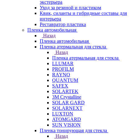
экстерьера
Уход за резиной и пластиком
Квик, силанты и гибридные составы для
интерьера
Реставратор пластика
Пленка автомобильная
Назад
Пленка автомобильная
Пленка атермальная для стекла
Назад
Пленка атермальная для стекла
LLUMAR
PROFILM
RAYNO
QUANTUM
SAFEX
SOLARTEK
3M Crystalline
SOLAR GARD
SOLARNEXT
LUXTON
ATOMGARD
SUN VISION
Пленка тонирующая для стекла
Назад