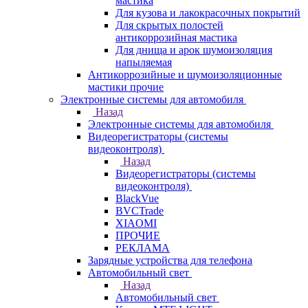
мастика
Для кузова и лакокрасочных покрытий
Для скрытых полостей
антикоррозийная мастика
Для днища и арок шумоизоляция
напыляемая
Антикоррозийные и шумоизоляционные
мастики прочие
Электронные системы для автомобиля
Назад
Электронные системы для автомобиля
Видеорегистраторы (системы
видеоконтроля)
Назад
Видеорегистраторы (системы
видеоконтроля)
BlackVue
BVCTrade
XIAOMI
ПРОЧИЕ
РЕКЛАМА
Зарядные устройства для телефона
Автомобильный свет
Назад
Автомобильный свет