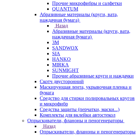
Прочие микрофибры и салфетки
QUANTUM
Абразивные материалы (круги, вата,
наждачная бумага)
Назад
Абразивные материалы (круги, вата,
наждачная бумага)
3М
SANDWOX
SIA
HANKO
MIRKA
SUNMIGHT
Прочие абразивные круги и наждачки
Скотч двусторонний
Маскирующая лента, укрывочная пленка и
бумага
Средство для стирки полировальных кругов
и микрофибр
Средства защиты (перчатки, маски...)
Комплекты для вклейки автостекол
Опрыскиватели, фланоны и пеногенераторы
Назад
Опрыскиватели, фланоны и пеногенераторы