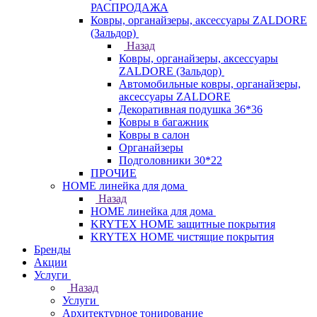
РАСПРОДАЖА
Ковры, органайзеры, аксессуары ZALDORE
(Зальдор)
Назад
Ковры, органайзеры, аксессуары
ZALDORE (Зальдор)
Автомобильные ковры, органайзеры,
аксессуары ZALDORE
Декоративная подушка 36*36
Ковры в багажник
Ковры в салон
Органайзеры
Подголовники 30*22
ПРОЧИЕ
HOME линейка для дома
Назад
HOME линейка для дома
KRYTEX HOME защитные покрытия
KRYTEX HOME чистящие покрытия
Бренды
Акции
Услуги
Назад
Услуги
Архитектурное тонирование