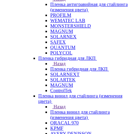
Пленка антигравийная для стайлинга
(изменения цвета)
PROFILM
WEMATEC LAB
MONSTERSHIELD
MAGNUM
SOLARNEX
SAFEX
QUANTUM
POLYCOL
Пленка гибридная для ЛКП
Назад
Пленка гибридная для ЛКП
SOLARNEXT
SOLARTEK
MAGNUM
ControlTek
Пленка винил для стайлинга (изменения
цвета)
Назад
Пленка винил для стайлинга
(изменения цвета)
ORACAL 970
KPMF
AVERY DENISSON