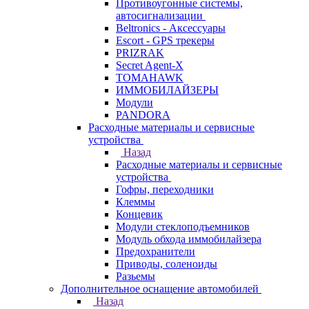
Противоугонные системы,
автосигнализации
Beltronics - Аксессуары
Escort - GPS трекеры
PRIZRAK
Secret Agent-X
TOMAHAWK
ИММОБИЛАЙЗЕРЫ
Модули
PANDORA
Расходные материалы и сервисные
устройства
Назад
Расходные материалы и сервисные
устройства
Гофры, переходники
Клеммы
Концевик
Модули стеклоподъемников
Модуль обхода иммобилайзера
Предохранители
Приводы, соленоиды
Разьемы
Дополнительное оснащение автомобилей
Назад