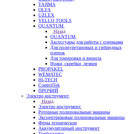
TAJIMA
OLFA
UZLEX
YELLO TOOLS
QUANTUM
Назад
QUANTUM
Аксессуары для работы с пленками
Для полиуретановых и гибридных
пленок
Для тонировки и винила
Ножи, скребки, лезвия
PROPAKEL
WEMATEC
Hi-TECH
ControlTek
ПРОЧИЙ
Электро инструмент
Назад
Электро инструмент
Роторные полировальные машины
Эксцентриковые полировальные машины
Фены технические
Аккумуляторный инструмент
Турбосушки