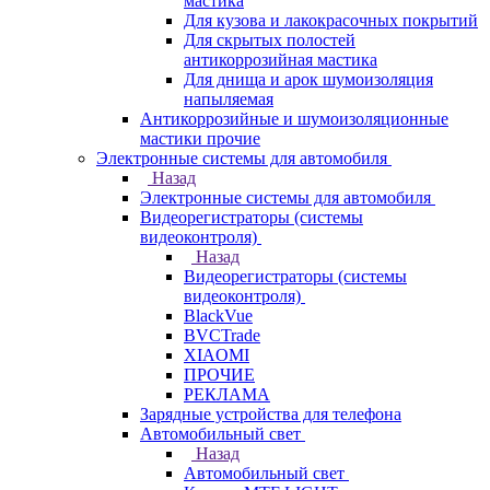
мастика
Для кузова и лакокрасочных покрытий
Для скрытых полостей
антикоррозийная мастика
Для днища и арок шумоизоляция
напыляемая
Антикоррозийные и шумоизоляционные
мастики прочие
Электронные системы для автомобиля
Назад
Электронные системы для автомобиля
Видеорегистраторы (системы
видеоконтроля)
Назад
Видеорегистраторы (системы
видеоконтроля)
BlackVue
BVCTrade
XIAOMI
ПРОЧИЕ
РЕКЛАМА
Зарядные устройства для телефона
Автомобильный свет
Назад
Автомобильный свет