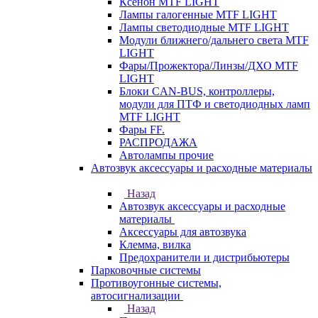
Ксенон MTF LIGHT
Лампы галогенные MTF LIGHT
Лампы светодиодные MTF LIGHT
Модули ближнего/дальнего света MTF
LIGHT
Фары/Прожектора/Линзы/ДХО MTF
LIGHT
Блоки CAN-BUS, контроллеры,
модули для ПТФ и светодиодных ламп
MTF LIGHT
Фары FF.
РАСПРОДАЖА
Автолампы прочие
Автозвук аксессуары и расходные материалы
Назад
Автозвук аксессуары и расходные
материалы
Аксессуары для автозвука
Клемма, вилка
Предохранители и дистрибьютеры
Парковочные системы
Противоугонные системы,
автосигнализации
Назад