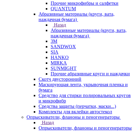
Прочие микрофибры и салфетки
QUANTUM
Абразивные материалы (круги, вата,
наждачная бумага)
Назад
Абразивные материалы (круги, вата,
наждачная бумага)
3М
SANDWOX
SIA
HANKO
MIRKA
SUNMIGHT
Прочие абразивные круги и наждачки
Скотч двусторонний
Маскирующая лента, укрывочная пленка и
бумага
Средство для стирки полировальных кругов
и микрофибр
Средства защиты (перчатки, маски...)
Комплекты для вклейки автостекол
Опрыскиватели, фланоны и пеногенераторы
Назад
Опрыскиватели, фланоны и пеногенераторы