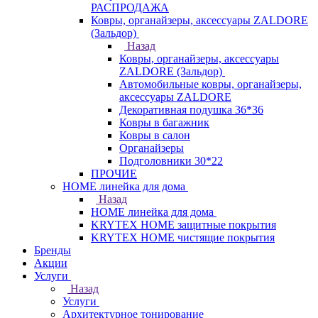
РАСПРОДАЖА
Ковры, органайзеры, аксессуары ZALDORE
(Зальдор)
Назад
Ковры, органайзеры, аксессуары
ZALDORE (Зальдор)
Автомобильные ковры, органайзеры,
аксессуары ZALDORE
Декоративная подушка 36*36
Ковры в багажник
Ковры в салон
Органайзеры
Подголовники 30*22
ПРОЧИЕ
HOME линейка для дома
Назад
HOME линейка для дома
KRYTEX HOME защитные покрытия
KRYTEX HOME чистящие покрытия
Бренды
Акции
Услуги
Назад
Услуги
Архитектурное тонирование