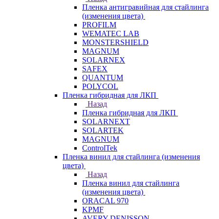
Пленка антигравийная для стайлинга
(изменения цвета)
PROFILM
WEMATEC LAB
MONSTERSHIELD
MAGNUM
SOLARNEX
SAFEX
QUANTUM
POLYCOL
Пленка гибридная для ЛКП
Назад
Пленка гибридная для ЛКП
SOLARNEXT
SOLARTEK
MAGNUM
ControlTek
Пленка винил для стайлинга (изменения
цвета)
Назад
Пленка винил для стайлинга
(изменения цвета)
ORACAL 970
KPMF
AVERY DENISSON