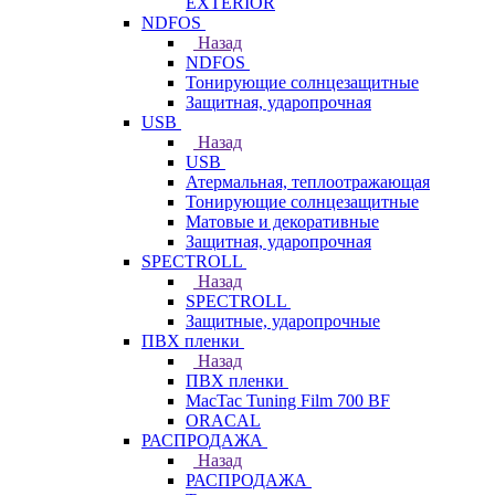
EXTERIOR
NDFOS
Назад
NDFOS
Тонирующие солнцезащитные
Защитная, ударопрочная
USB
Назад
USB
Атермальная, теплоотражающая
Тонирующие солнцезащитные
Матовые и декоративные
Защитная, ударопрочная
SPECTROLL
Назад
SPECTROLL
Защитные, ударопрочные
ПВХ пленки
Назад
ПВХ пленки
MacTac Tuning Film 700 BF
ORACAL
РАСПРОДАЖА
Назад
РАСПРОДАЖА