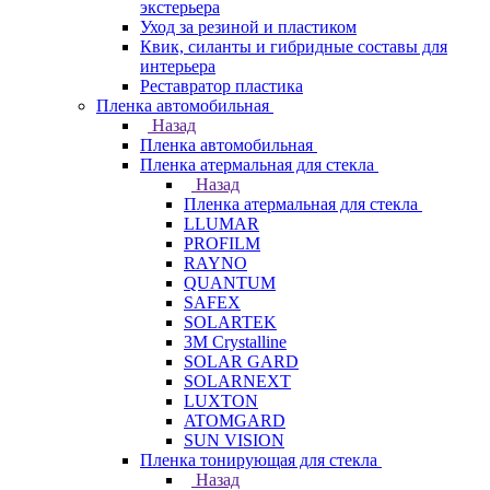
экстерьера
Уход за резиной и пластиком
Квик, силанты и гибридные составы для
интерьера
Реставратор пластика
Пленка автомобильная
Назад
Пленка автомобильная
Пленка атермальная для стекла
Назад
Пленка атермальная для стекла
LLUMAR
PROFILM
RAYNO
QUANTUM
SAFEX
SOLARTEK
3M Crystalline
SOLAR GARD
SOLARNEXT
LUXTON
ATOMGARD
SUN VISION
Пленка тонирующая для стекла
Назад