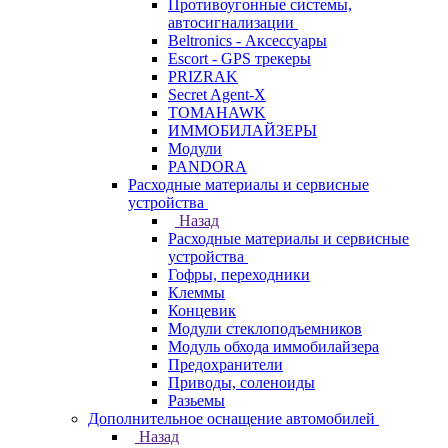
Противоугонные системы,
автосигнализации
Beltronics - Аксессуары
Escort - GPS трекеры
PRIZRAK
Secret Agent-X
TOMAHAWK
ИММОБИЛАЙЗЕРЫ
Модули
PANDORA
Расходные материалы и сервисные
устройства
Назад
Расходные материалы и сервисные
устройства
Гофры, переходники
Клеммы
Концевик
Модули стеклоподъемников
Модуль обхода иммобилайзера
Предохранители
Приводы, соленоиды
Разьемы
Дополнительное оснащение автомобилей
Назад