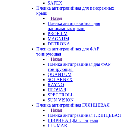
SAFEX
Пленка антигравийная для панорамных
крыш
Назад
Пленка антигравийная для
панорамных крыш
PROFILM
MAGNUM
DETRONA
Пленка антигравийная для ФАР
тонирующая
Назад
Пленка антигравийная для ФАР
тонирующая
QUANTUM
SOLARNEX
RAYNO
ПРОЧАЯ
SPECTROLL
SUN VISION
Пленка антигравийная ГЛЯНЦЕВАЯ
Назад
Пленка антигравийная ГЛЯНЦЕВАЯ
ШИРИНА 1,82 глянцевая
LLUMAR