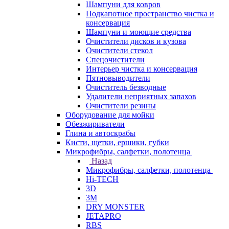
Шампуни для ковров
Подкапотное пространство чистка и
консервация
Шампуни и моющие средства
Очистители дисков и кузова
Очистители стекол
Спецочистители
Интерьер чистка и консервация
Пятновыводители
Очиститель безводные
Удалители неприятных запахов
Очистители резины
Оборудование для мойки
Обезжириватели
Глина и автоскрабы
Кисти, щетки, ершики, губки
Микрофибры, салфетки, полотенца
Назад
Микрофибры, салфетки, полотенца
Hi-TECH
3D
3М
DRY MONSTER
JETAPRO
RBS