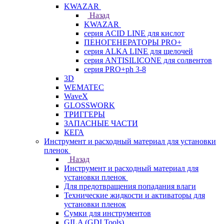
KWAZAR
Назад
KWAZAR
серия ACID LINE для кислот
ПЕНОГЕНЕРАТОРЫ PRO+
серия ALKA LINE для щелочей
серия ANTISILICONE для солвентов
серия PRO+ph 3-8
3D
WEMATEC
WaveX
GLOSSWORK
ТРИГГЕРЫ
ЗАПАСНЫЕ ЧАСТИ
КЕГА
Инструмент и расходный материал для установки
пленок
Назад
Инструмент и расходный материал для
установки пленок
Для предотвращения попадания влаги
Технические жидкости и активаторы для
установки пленок
Сумки для инструментов
GILA (GDI Tools)