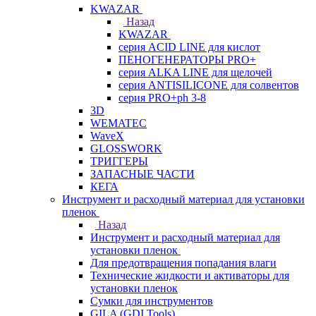
KWAZAR
Назад
KWAZAR
серия ACID LINE для кислот
ПЕНОГЕНЕРАТОРЫ PRO+
серия ALKA LINE для щелочей
серия ANTISILICONE для солвентов
серия PRO+ph 3-8
3D
WEMATEC
WaveX
GLOSSWORK
ТРИГГЕРЫ
ЗАПАСНЫЕ ЧАСТИ
КЕГА
Инструмент и расходный материал для установки
пленок
Назад
Инструмент и расходный материал для
установки пленок
Для предотвращения попадания влаги
Технические жидкости и активаторы для
установки пленок
Сумки для инструментов
GILA (GDI Tools)