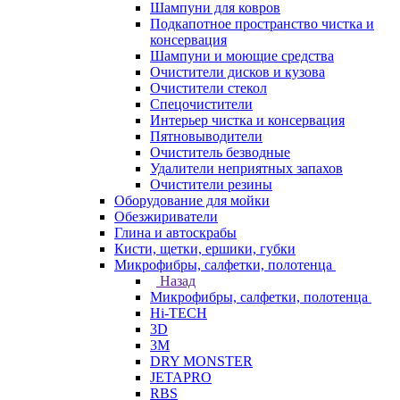
Шампуни для ковров
Подкапотное пространство чистка и
консервация
Шампуни и моющие средства
Очистители дисков и кузова
Очистители стекол
Спецочистители
Интерьер чистка и консервация
Пятновыводители
Очиститель безводные
Удалители неприятных запахов
Очистители резины
Оборудование для мойки
Обезжириватели
Глина и автоскрабы
Кисти, щетки, ершики, губки
Микрофибры, салфетки, полотенца
Назад
Микрофибры, салфетки, полотенца
Hi-TECH
3D
3М
DRY MONSTER
JETAPRO
RBS