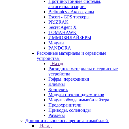
Противоугонные системы,
автосигнализации
Beltronics - Аксессуары
Escort - GPS трекеры
PRIZRAK
Secret Agent-X
TOMAHAWK
ИММОБИЛАЙЗЕРЫ
Модули
PANDORA
Расходные материалы и сервисные
устройства
Назад
Расходные материалы и сервисные
устройства
Гофры, переходники
Клеммы
Концевик
Модули стеклоподъемников
Модуль обхода иммобилайзера
Предохранители
Приводы, соленоиды
Разьемы
Дополнительное оснащение автомобилей
Назад