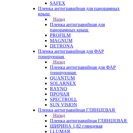
SAFEX
Пленка антигравийная для панорамных
крыш
Назад
Пленка антигравийная для
панорамных крыш
PROFILM
MAGNUM
DETRONA
Пленка антигравийная для ФАР
тонирующая
Назад
Пленка антигравийная для ФАР
тонирующая
QUANTUM
SOLARNEX
RAYNO
ПРОЧАЯ
SPECTROLL
SUN VISION
Пленка антигравийная ГЛЯНЦЕВАЯ
Назад
Пленка антигравийная ГЛЯНЦЕВАЯ
ШИРИНА 1,82 глянцевая
LLUMAR