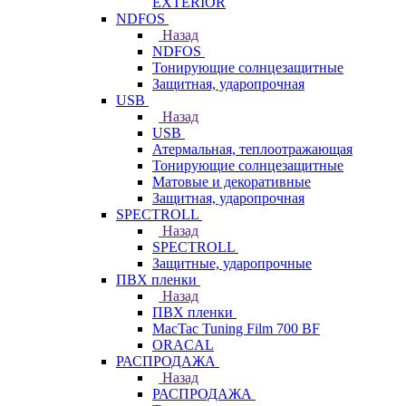
EXTERIOR
NDFOS
Назад
NDFOS
Тонирующие солнцезащитные
Защитная, ударопрочная
USB
Назад
USB
Атермальная, теплоотражающая
Тонирующие солнцезащитные
Матовые и декоративные
Защитная, ударопрочная
SPECTROLL
Назад
SPECTROLL
Защитные, ударопрочные
ПВХ пленки
Назад
ПВХ пленки
MacTac Tuning Film 700 BF
ORACAL
РАСПРОДАЖА
Назад
РАСПРОДАЖА