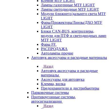
Ксенон MTF LIGHT
Лампы галогенные MTF LIGHT
Лампы светодиодные MTF LIGHT
Модули ближнего/дальнего света MTF
LIGHT
Фары/Прожектора/Линзы/ДХО MTF
LIGHT
Блоки CAN-BUS, контроллеры,
модули для ПТФ и светодиодных ламп
MTF LIGHT
Фары FF.
РАСПРОДАЖА
Автолампы прочие
Автозвук аксессуары и расходные материалы
Назад
Автозвук аксессуары и расходные
материалы
Аксессуары для автозвука
Клемма, вилка
Предохранители и дистрибьютеры
Парковочные системы
Противоугонные системы,
автосигнализации
Назад