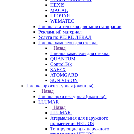
HEXIS
MACAL
ПРОЧАЯ
WEMATEC
Пленка статическая для защиты экранов
Рекламный материал
Услуга по РЕЗКЕ ЛЕКАЛ
Пленка хамелеон для стекла
Назад
Пленка хамелеон для стекла
QUANTUM
ControlTek
SAFEX
ATOMGARD
SUN VISION
Пленка архитектурная (оконная)
Назад
Пленка архитектурная (оконная)
LLUMAR
Назад
LLUMAR
Атермальная для наружного
применения HELIOS
Тонирующие для наружного