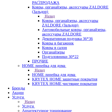
РАСПРОДАЖА
Ковры, органайзеры, аксессуары ZALDORE
(Зальдор)
Назад
Ковры, органайзеры, аксессуары
ZALDORE (Зальдор)
Автомобильные ковры, органайзеры,
аксессуары ZALDORE
Декоративная подушка 36*36
Ковры в багажник
Ковры в салон
Органайзеры
Подголовники 30*22
ПРОЧИЕ
HOME линейка для дома
Назад
HOME линейка для дома
KRYTEX HOME защитные покрытия
KRYTEX HOME чистящие покрытия
Бренды
Акции
Услуги
Назад
Услуги
Архитектурное тонирование