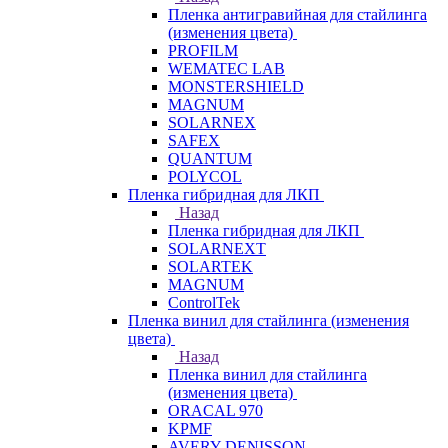
Пленка антигравийная для стайлинга
(изменения цвета)
PROFILM
WEMATEC LAB
MONSTERSHIELD
MAGNUM
SOLARNEX
SAFEX
QUANTUM
POLYCOL
Пленка гибридная для ЛКП
Назад
Пленка гибридная для ЛКП
SOLARNEXT
SOLARTEK
MAGNUM
ControlTek
Пленка винил для стайлинга (изменения
цвета)
Назад
Пленка винил для стайлинга
(изменения цвета)
ORACAL 970
KPMF
AVERY DENISSON