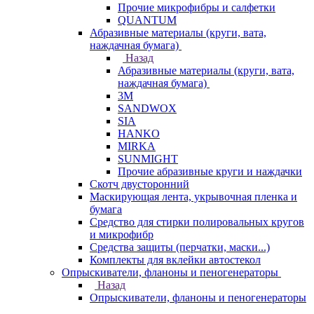
Прочие микрофибры и салфетки
QUANTUM
Абразивные материалы (круги, вата,
наждачная бумага)
Назад
Абразивные материалы (круги, вата,
наждачная бумага)
3М
SANDWOX
SIA
HANKO
MIRKA
SUNMIGHT
Прочие абразивные круги и наждачки
Скотч двусторонний
Маскирующая лента, укрывочная пленка и
бумага
Средство для стирки полировальных кругов
и микрофибр
Средства защиты (перчатки, маски...)
Комплекты для вклейки автостекол
Опрыскиватели, фланоны и пеногенераторы
Назад
Опрыскиватели, фланоны и пеногенераторы