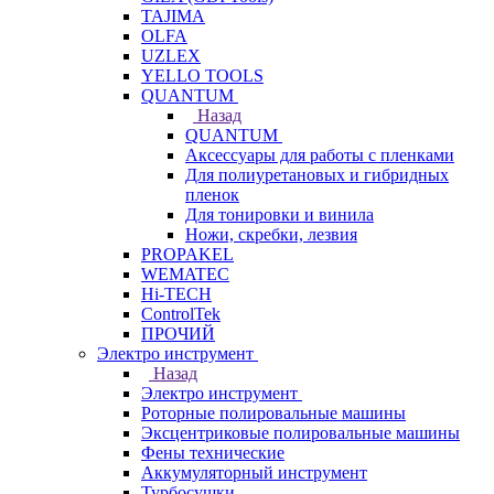
TAJIMA
OLFA
UZLEX
YELLO TOOLS
QUANTUM
Назад
QUANTUM
Аксессуары для работы с пленками
Для полиуретановых и гибридных
пленок
Для тонировки и винила
Ножи, скребки, лезвия
PROPAKEL
WEMATEC
Hi-TECH
ControlTek
ПРОЧИЙ
Электро инструмент
Назад
Электро инструмент
Роторные полировальные машины
Эксцентриковые полировальные машины
Фены технические
Аккумуляторный инструмент
Турбосушки