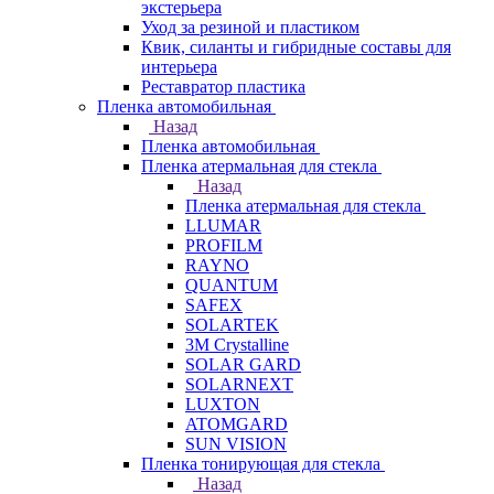
экстерьера
Уход за резиной и пластиком
Квик, силанты и гибридные составы для
интерьера
Реставратор пластика
Пленка автомобильная
Назад
Пленка автомобильная
Пленка атермальная для стекла
Назад
Пленка атермальная для стекла
LLUMAR
PROFILM
RAYNO
QUANTUM
SAFEX
SOLARTEK
3M Crystalline
SOLAR GARD
SOLARNEXT
LUXTON
ATOMGARD
SUN VISION
Пленка тонирующая для стекла
Назад