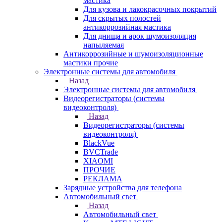
мастика
Для кузова и лакокрасочных покрытий
Для скрытых полостей
антикоррозийная мастика
Для днища и арок шумоизоляция
напыляемая
Антикоррозийные и шумоизоляционные
мастики прочие
Электронные системы для автомобиля
Назад
Электронные системы для автомобиля
Видеорегистраторы (системы
видеоконтроля)
Назад
Видеорегистраторы (системы
видеоконтроля)
BlackVue
BVCTrade
XIAOMI
ПРОЧИЕ
РЕКЛАМА
Зарядные устройства для телефона
Автомобильный свет
Назад
Автомобильный свет