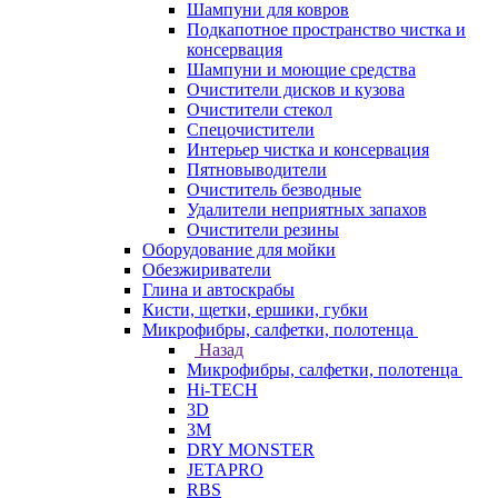
Шампуни для ковров
Подкапотное пространство чистка и
консервация
Шампуни и моющие средства
Очистители дисков и кузова
Очистители стекол
Спецочистители
Интерьер чистка и консервация
Пятновыводители
Очиститель безводные
Удалители неприятных запахов
Очистители резины
Оборудование для мойки
Обезжириватели
Глина и автоскрабы
Кисти, щетки, ершики, губки
Микрофибры, салфетки, полотенца
Назад
Микрофибры, салфетки, полотенца
Hi-TECH
3D
3М
DRY MONSTER
JETAPRO
RBS