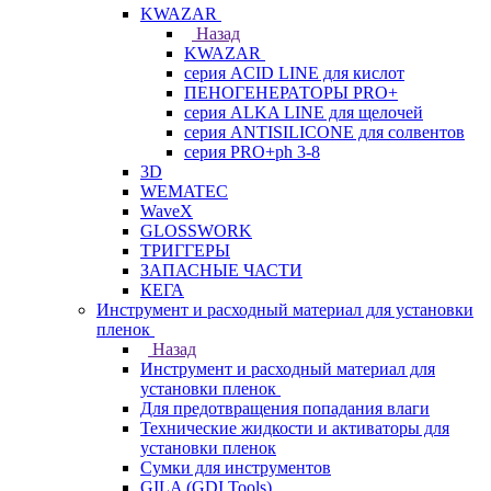
KWAZAR
Назад
KWAZAR
серия ACID LINE для кислот
ПЕНОГЕНЕРАТОРЫ PRO+
серия ALKA LINE для щелочей
серия ANTISILICONE для солвентов
серия PRO+ph 3-8
3D
WEMATEC
WaveX
GLOSSWORK
ТРИГГЕРЫ
ЗАПАСНЫЕ ЧАСТИ
КЕГА
Инструмент и расходный материал для установки
пленок
Назад
Инструмент и расходный материал для
установки пленок
Для предотвращения попадания влаги
Технические жидкости и активаторы для
установки пленок
Сумки для инструментов
GILA (GDI Tools)