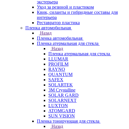
экстерьера
Уход за резиной и пластиком
Квик, силанты и гибридные составы для
интерьера
Реставратор пластика
Пленка автомобильная
Назад
Пленка автомобильная
Пленка атермальная для стекла
Назад
Пленка атермальная для стекла
LLUMAR
PROFILM
RAYNO
QUANTUM
SAFEX
SOLARTEK
3M Crystalline
SOLAR GARD
SOLARNEXT
LUXTON
ATOMGARD
SUN VISION
Пленка тонирующая для стекла
Назад