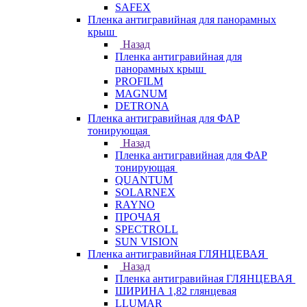
SAFEX
Пленка антигравийная для панорамных
крыш
Назад
Пленка антигравийная для
панорамных крыш
PROFILM
MAGNUM
DETRONA
Пленка антигравийная для ФАР
тонирующая
Назад
Пленка антигравийная для ФАР
тонирующая
QUANTUM
SOLARNEX
RAYNO
ПРОЧАЯ
SPECTROLL
SUN VISION
Пленка антигравийная ГЛЯНЦЕВАЯ
Назад
Пленка антигравийная ГЛЯНЦЕВАЯ
ШИРИНА 1,82 глянцевая
LLUMAR