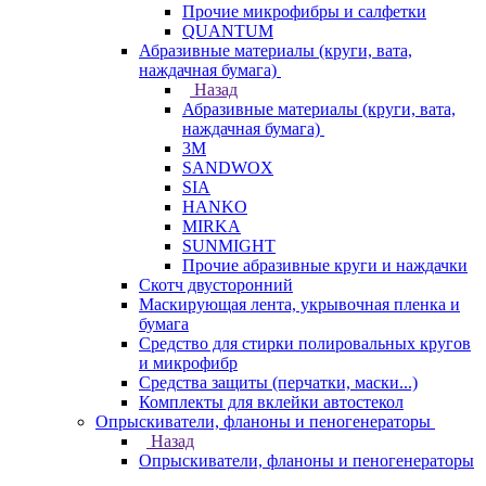
Прочие микрофибры и салфетки
QUANTUM
Абразивные материалы (круги, вата,
наждачная бумага)
Назад
Абразивные материалы (круги, вата,
наждачная бумага)
3М
SANDWOX
SIA
HANKO
MIRKA
SUNMIGHT
Прочие абразивные круги и наждачки
Скотч двусторонний
Маскирующая лента, укрывочная пленка и
бумага
Средство для стирки полировальных кругов
и микрофибр
Средства защиты (перчатки, маски...)
Комплекты для вклейки автостекол
Опрыскиватели, фланоны и пеногенераторы
Назад
Опрыскиватели, фланоны и пеногенераторы