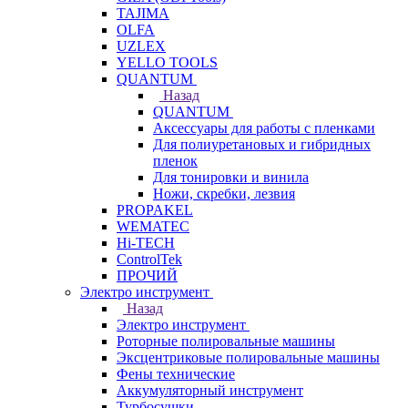
TAJIMA
OLFA
UZLEX
YELLO TOOLS
QUANTUM
Назад
QUANTUM
Аксессуары для работы с пленками
Для полиуретановых и гибридных
пленок
Для тонировки и винила
Ножи, скребки, лезвия
PROPAKEL
WEMATEC
Hi-TECH
ControlTek
ПРОЧИЙ
Электро инструмент
Назад
Электро инструмент
Роторные полировальные машины
Эксцентриковые полировальные машины
Фены технические
Аккумуляторный инструмент
Турбосушки