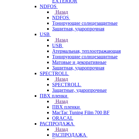
EXTERIOR
NDFOS
Назад
NDFOS
Тонирующие солнцезащитные
Защитная, ударопрочная
USB
Назад
USB
Атермальная, теплоотражающая
Тонирующие солнцезащитные
Матовые и декоративные
Защитная, ударопрочная
SPECTROLL
Назад
SPECTROLL
Защитные, ударопрочные
ПВХ пленки
Назад
ПВХ пленки
MacTac Tuning Film 700 BF
ORACAL
РАСПРОДАЖА
Назад
РАСПРОДАЖА