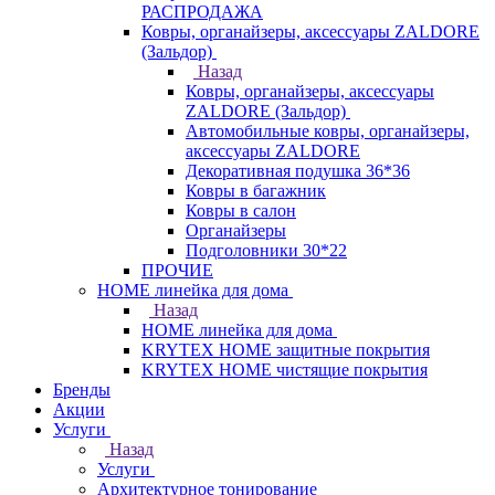
РАСПРОДАЖА
Ковры, органайзеры, аксессуары ZALDORE
(Зальдор)
Назад
Ковры, органайзеры, аксессуары
ZALDORE (Зальдор)
Автомобильные ковры, органайзеры,
аксессуары ZALDORE
Декоративная подушка 36*36
Ковры в багажник
Ковры в салон
Органайзеры
Подголовники 30*22
ПРОЧИЕ
HOME линейка для дома
Назад
HOME линейка для дома
KRYTEX HOME защитные покрытия
KRYTEX HOME чистящие покрытия
Бренды
Акции
Услуги
Назад
Услуги
Архитектурное тонирование