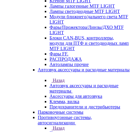
Ксенон MTF LIGHT
Лампы галогенные MTF LIGHT
Лампы светодиодные MTF LIGHT
Модули ближнего/дальнего света MTF
LIGHT
Фары/Прожектора/Линзы/ДХО MTF
LIGHT
Блоки CAN-BUS, контроллеры,
модули для ПТФ и светодиодных ламп
MTF LIGHT
Фары FF.
РАСПРОДАЖА
Автолампы прочие
Автозвук аксессуары и расходные материалы
Назад
Автозвук аксессуары и расходные
материалы
Аксессуары для автозвука
Клемма, вилка
Предохранители и дистрибьютеры
Парковочные системы
Противоугонные системы,
автосигнализации
Назад