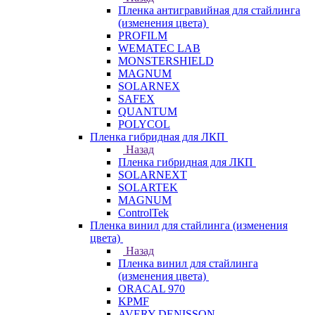
Пленка антигравийная для стайлинга
(изменения цвета)
PROFILM
WEMATEC LAB
MONSTERSHIELD
MAGNUM
SOLARNEX
SAFEX
QUANTUM
POLYCOL
Пленка гибридная для ЛКП
Назад
Пленка гибридная для ЛКП
SOLARNEXT
SOLARTEK
MAGNUM
ControlTek
Пленка винил для стайлинга (изменения
цвета)
Назад
Пленка винил для стайлинга
(изменения цвета)
ORACAL 970
KPMF
AVERY DENISSON