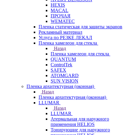
HEXIS
MACAL
ПРОЧАЯ
WEMATEC
Пленка статическая для защиты экранов
Рекламный материал
Услуга по РЕЗКЕ ЛЕКАЛ
Пленка хамелеон для стекла
Назад
Пленка хамелеон для стекла
QUANTUM
ControlTek
SAFEX
ATOMGARD
SUN VISION
Пленка архитектурная (оконная)
Назад
Пленка архитектурная (оконная)
LLUMAR
Назад
LLUMAR
Атермальная для наружного
применения HELIOS
Тонирующие для наружного