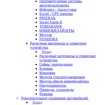
Противоугонные системы,
автосигнализации
Beltronics - Аксессуары
Escort - GPS трекеры
PRIZRAK
Secret Agent-X
TOMAHAWK
ИММОБИЛАЙЗЕРЫ
Модули
PANDORA
Расходные материалы и сервисные
устройства
Назад
Расходные материалы и сервисные
устройства
Гофры, переходники
Клеммы
Концевик
Модули стеклоподъемников
Модуль обхода иммобилайзера
Предохранители
Приводы, соленоиды
Разьемы
Дополнительное оснащение автомобилей
Назад