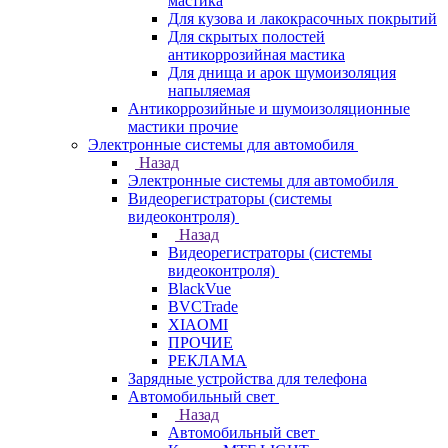
мастика
Для кузова и лакокрасочных покрытий
Для скрытых полостей
антикоррозийная мастика
Для днища и арок шумоизоляция
напыляемая
Антикоррозийные и шумоизоляционные
мастики прочие
Электронные системы для автомобиля
Назад
Электронные системы для автомобиля
Видеорегистраторы (системы
видеоконтроля)
Назад
Видеорегистраторы (системы
видеоконтроля)
BlackVue
BVCTrade
XIAOMI
ПРОЧИЕ
РЕКЛАМА
Зарядные устройства для телефона
Автомобильный свет
Назад
Автомобильный свет