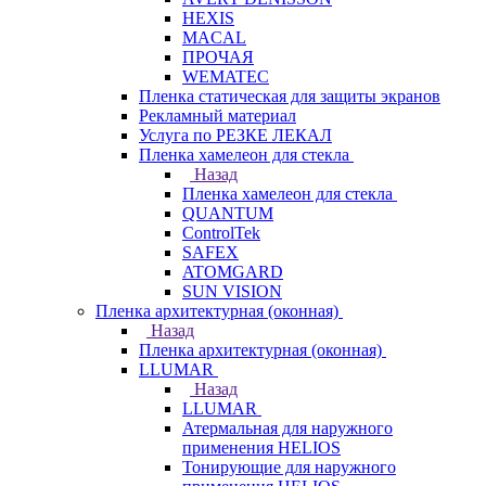
HEXIS
MACAL
ПРОЧАЯ
WEMATEC
Пленка статическая для защиты экранов
Рекламный материал
Услуга по РЕЗКЕ ЛЕКАЛ
Пленка хамелеон для стекла
Назад
Пленка хамелеон для стекла
QUANTUM
ControlTek
SAFEX
ATOMGARD
SUN VISION
Пленка архитектурная (оконная)
Назад
Пленка архитектурная (оконная)
LLUMAR
Назад
LLUMAR
Атермальная для наружного
применения HELIOS
Тонирующие для наружного