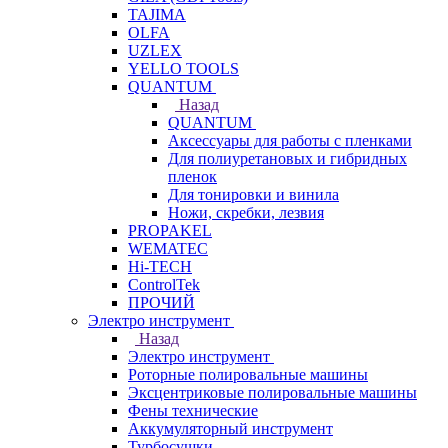
TAJIMA
OLFA
UZLEX
YELLO TOOLS
QUANTUM
Назад
QUANTUM
Аксессуары для работы с пленками
Для полиуретановых и гибридных
пленок
Для тонировки и винила
Ножи, скребки, лезвия
PROPAKEL
WEMATEC
Hi-TECH
ControlTek
ПРОЧИЙ
Электро инструмент
Назад
Электро инструмент
Роторные полировальные машины
Эксцентриковые полировальные машины
Фены технические
Аккумуляторный инструмент
Турбосушки