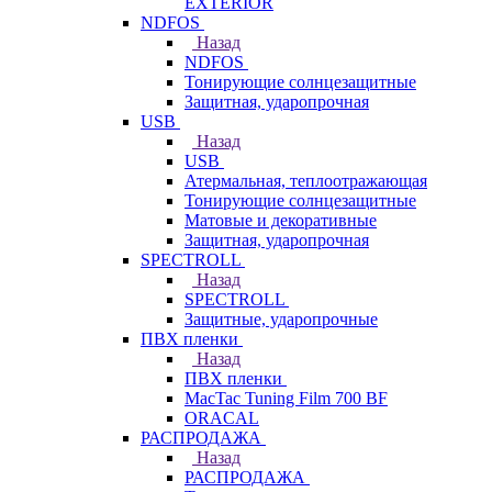
EXTERIOR
NDFOS
Назад
NDFOS
Тонирующие солнцезащитные
Защитная, ударопрочная
USB
Назад
USB
Атермальная, теплоотражающая
Тонирующие солнцезащитные
Матовые и декоративные
Защитная, ударопрочная
SPECTROLL
Назад
SPECTROLL
Защитные, ударопрочные
ПВХ пленки
Назад
ПВХ пленки
MacTac Tuning Film 700 BF
ORACAL
РАСПРОДАЖА
Назад
РАСПРОДАЖА