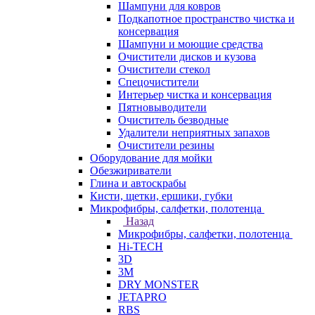
Шампуни для ковров
Подкапотное пространство чистка и
консервация
Шампуни и моющие средства
Очистители дисков и кузова
Очистители стекол
Спецочистители
Интерьер чистка и консервация
Пятновыводители
Очиститель безводные
Удалители неприятных запахов
Очистители резины
Оборудование для мойки
Обезжириватели
Глина и автоскрабы
Кисти, щетки, ершики, губки
Микрофибры, салфетки, полотенца
Назад
Микрофибры, салфетки, полотенца
Hi-TECH
3D
3М
DRY MONSTER
JETAPRO
RBS