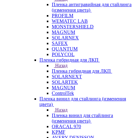
Пленка антигравийная для стайлинга
(изменения цвета)
PROFILM
WEMATEC LAB
MONSTERSHIELD
MAGNUM
SOLARNEX
SAFEX
QUANTUM
POLYCOL
Пленка гибридная для ЛКП
Назад
Пленка гибридная для ЛКП
SOLARNEXT
SOLARTEK
MAGNUM
ControlTek
Пленка винил для стайлинга (изменения
цвета)
Назад
Пленка винил для стайлинга
(изменения цвета)
ORACAL 970
KPMF
AVERY DENISSON