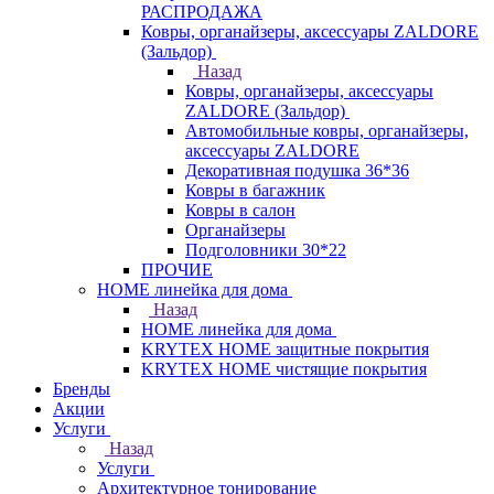
РАСПРОДАЖА
Ковры, органайзеры, аксессуары ZALDORE
(Зальдор)
Назад
Ковры, органайзеры, аксессуары
ZALDORE (Зальдор)
Автомобильные ковры, органайзеры,
аксессуары ZALDORE
Декоративная подушка 36*36
Ковры в багажник
Ковры в салон
Органайзеры
Подголовники 30*22
ПРОЧИЕ
HOME линейка для дома
Назад
HOME линейка для дома
KRYTEX HOME защитные покрытия
KRYTEX HOME чистящие покрытия
Бренды
Акции
Услуги
Назад
Услуги
Архитектурное тонирование