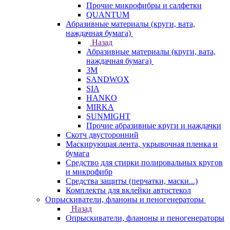
Прочие микрофибры и салфетки
QUANTUM
Абразивные материалы (круги, вата,
наждачная бумага)
Назад
Абразивные материалы (круги, вата,
наждачная бумага)
3М
SANDWOX
SIA
HANKO
MIRKA
SUNMIGHT
Прочие абразивные круги и наждачки
Скотч двусторонний
Маскирующая лента, укрывочная пленка и
бумага
Средство для стирки полировальных кругов
и микрофибр
Средства защиты (перчатки, маски...)
Комплекты для вклейки автостекол
Опрыскиватели, фланоны и пеногенераторы
Назад
Опрыскиватели, фланоны и пеногенераторы