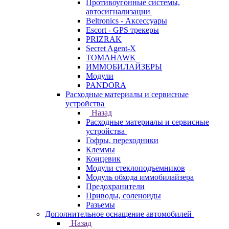
Противоугонные системы,
автосигнализации
Beltronics - Аксессуары
Escort - GPS трекеры
PRIZRAK
Secret Agent-X
TOMAHAWK
ИММОБИЛАЙЗЕРЫ
Модули
PANDORA
Расходные материалы и сервисные
устройства
Назад
Расходные материалы и сервисные
устройства
Гофры, переходники
Клеммы
Концевик
Модули стеклоподъемников
Модуль обхода иммобилайзера
Предохранители
Приводы, соленоиды
Разьемы
Дополнительное оснащение автомобилей
Назад