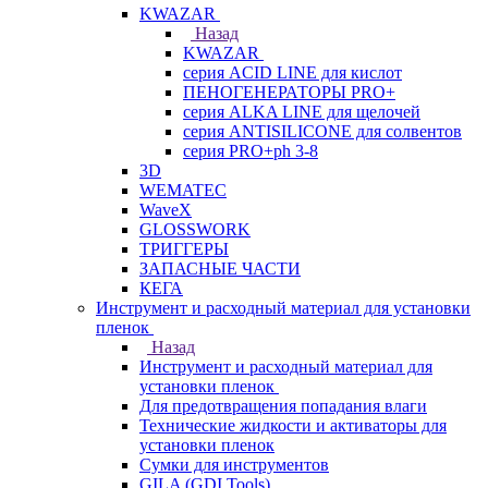
KWAZAR
Назад
KWAZAR
серия ACID LINE для кислот
ПЕНОГЕНЕРАТОРЫ PRO+
серия ALKA LINE для щелочей
серия ANTISILICONE для солвентов
серия PRO+ph 3-8
3D
WEMATEC
WaveX
GLOSSWORK
ТРИГГЕРЫ
ЗАПАСНЫЕ ЧАСТИ
КЕГА
Инструмент и расходный материал для установки
пленок
Назад
Инструмент и расходный материал для
установки пленок
Для предотвращения попадания влаги
Технические жидкости и активаторы для
установки пленок
Сумки для инструментов
GILA (GDI Tools)