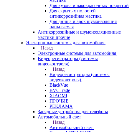
мастика
Для кузова и лакокрасочных покрытий
Для скрытых полостей
антикоррозийная мастика
Для днища и арок шумоизоляция
напыляемая
Антикоррозийные и шумоизоляционные
мастики прочие
Электронные системы для автомобиля
Назад
Электронные системы для автомобиля
Видеорегистраторы (системы
видеоконтроля)
Назад
Видеорегистраторы (системы
видеоконтроля)
BlackVue
BVCTrade
XIAOMI
ПРОЧИЕ
РЕКЛАМА
Зарядные устройства для телефона
Автомобильный свет
Назад
Автомобильный свет