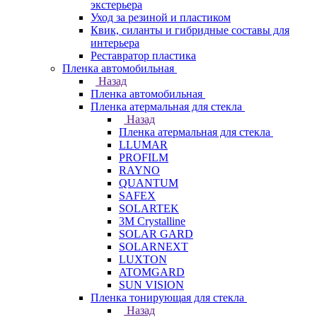
экстерьера
Уход за резиной и пластиком
Квик, силанты и гибридные составы для
интерьера
Реставратор пластика
Пленка автомобильная
Назад
Пленка автомобильная
Пленка атермальная для стекла
Назад
Пленка атермальная для стекла
LLUMAR
PROFILM
RAYNO
QUANTUM
SAFEX
SOLARTEK
3M Crystalline
SOLAR GARD
SOLARNEXT
LUXTON
ATOMGARD
SUN VISION
Пленка тонирующая для стекла
Назад