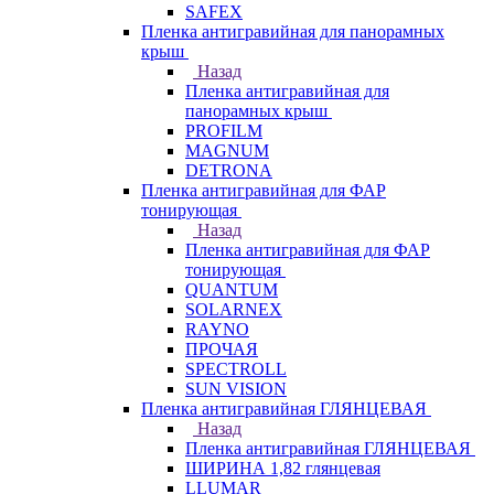
SAFEX
Пленка антигравийная для панорамных
крыш
Назад
Пленка антигравийная для
панорамных крыш
PROFILM
MAGNUM
DETRONA
Пленка антигравийная для ФАР
тонирующая
Назад
Пленка антигравийная для ФАР
тонирующая
QUANTUM
SOLARNEX
RAYNO
ПРОЧАЯ
SPECTROLL
SUN VISION
Пленка антигравийная ГЛЯНЦЕВАЯ
Назад
Пленка антигравийная ГЛЯНЦЕВАЯ
ШИРИНА 1,82 глянцевая
LLUMAR