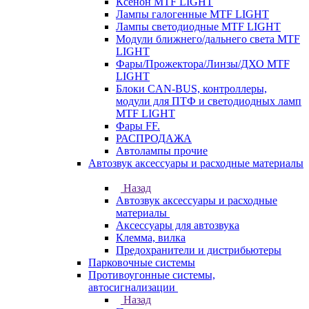
Ксенон MTF LIGHT
Лампы галогенные MTF LIGHT
Лампы светодиодные MTF LIGHT
Модули ближнего/дальнего света MTF
LIGHT
Фары/Прожектора/Линзы/ДХО MTF
LIGHT
Блоки CAN-BUS, контроллеры,
модули для ПТФ и светодиодных ламп
MTF LIGHT
Фары FF.
РАСПРОДАЖА
Автолампы прочие
Автозвук аксессуары и расходные материалы
Назад
Автозвук аксессуары и расходные
материалы
Аксессуары для автозвука
Клемма, вилка
Предохранители и дистрибьютеры
Парковочные системы
Противоугонные системы,
автосигнализации
Назад