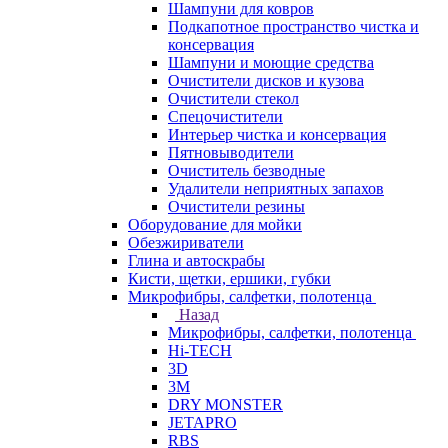
Шампуни для ковров
Подкапотное пространство чистка и
консервация
Шампуни и моющие средства
Очистители дисков и кузова
Очистители стекол
Спецочистители
Интерьер чистка и консервация
Пятновыводители
Очиститель безводные
Удалители неприятных запахов
Очистители резины
Оборудование для мойки
Обезжириватели
Глина и автоскрабы
Кисти, щетки, ершики, губки
Микрофибры, салфетки, полотенца
Назад
Микрофибры, салфетки, полотенца
Hi-TECH
3D
3М
DRY MONSTER
JETAPRO
RBS