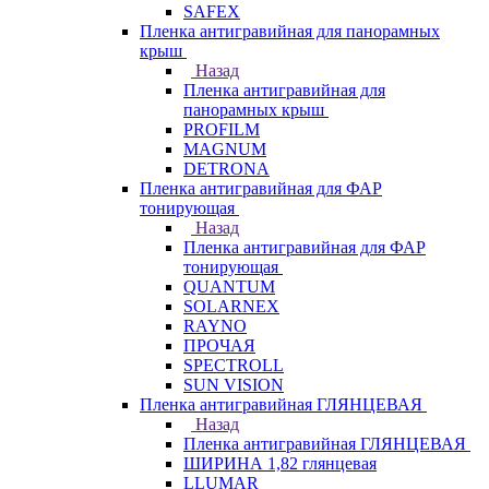
SAFEX
Пленка антигравийная для панорамных
крыш
Назад
Пленка антигравийная для
панорамных крыш
PROFILM
MAGNUM
DETRONA
Пленка антигравийная для ФАР
тонирующая
Назад
Пленка антигравийная для ФАР
тонирующая
QUANTUM
SOLARNEX
RAYNO
ПРОЧАЯ
SPECTROLL
SUN VISION
Пленка антигравийная ГЛЯНЦЕВАЯ
Назад
Пленка антигравийная ГЛЯНЦЕВАЯ
ШИРИНА 1,82 глянцевая
LLUMAR