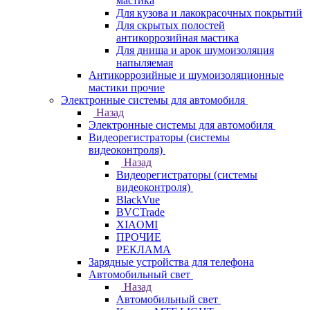
мастика
Для кузова и лакокрасочных покрытий
Для скрытых полостей
антикоррозийная мастика
Для днища и арок шумоизоляция
напыляемая
Антикоррозийные и шумоизоляционные
мастики прочие
Электронные системы для автомобиля
Назад
Электронные системы для автомобиля
Видеорегистраторы (системы
видеоконтроля)
Назад
Видеорегистраторы (системы
видеоконтроля)
BlackVue
BVCTrade
XIAOMI
ПРОЧИЕ
РЕКЛАМА
Зарядные устройства для телефона
Автомобильный свет
Назад
Автомобильный свет