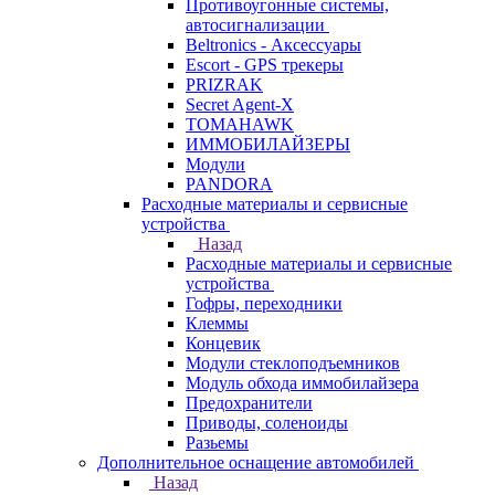
Противоугонные системы,
автосигнализации
Beltronics - Аксессуары
Escort - GPS трекеры
PRIZRAK
Secret Agent-X
TOMAHAWK
ИММОБИЛАЙЗЕРЫ
Модули
PANDORA
Расходные материалы и сервисные
устройства
Назад
Расходные материалы и сервисные
устройства
Гофры, переходники
Клеммы
Концевик
Модули стеклоподъемников
Модуль обхода иммобилайзера
Предохранители
Приводы, соленоиды
Разьемы
Дополнительное оснащение автомобилей
Назад