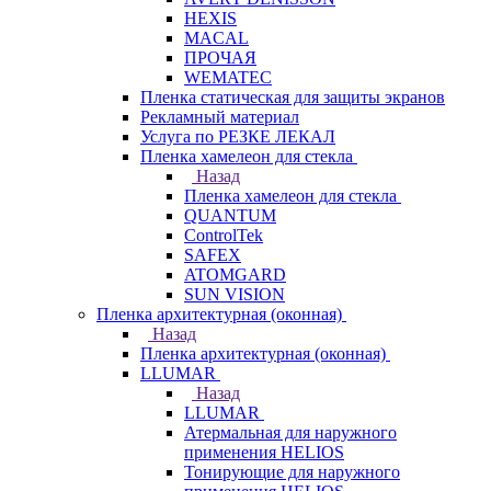
HEXIS
MACAL
ПРОЧАЯ
WEMATEC
Пленка статическая для защиты экранов
Рекламный материал
Услуга по РЕЗКЕ ЛЕКАЛ
Пленка хамелеон для стекла
Назад
Пленка хамелеон для стекла
QUANTUM
ControlTek
SAFEX
ATOMGARD
SUN VISION
Пленка архитектурная (оконная)
Назад
Пленка архитектурная (оконная)
LLUMAR
Назад
LLUMAR
Атермальная для наружного
применения HELIOS
Тонирующие для наружного