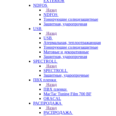
EXTERIOR
NDFOS
Назад
NDFOS
Тонирующие солнцезащитные
Защитная, ударопрочная
USB
Назад
USB
Атермальная, теплоотражающая
Тонирующие солнцезащитные
Матовые и декоративные
Защитная, ударопрочная
SPECTROLL
Назад
SPECTROLL
Защитные, ударопрочные
ПВХ пленки
Назад
ПВХ пленки
MacTac Tuning Film 700 BF
ORACAL
РАСПРОДАЖА
Назад
РАСПРОДАЖА