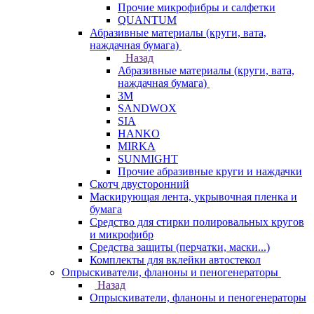
Прочие микрофибры и салфетки
QUANTUM
Абразивные материалы (круги, вата,
наждачная бумага)
Назад
Абразивные материалы (круги, вата,
наждачная бумага)
3М
SANDWOX
SIA
HANKO
MIRKA
SUNMIGHT
Прочие абразивные круги и наждачки
Скотч двусторонний
Маскирующая лента, укрывочная пленка и
бумага
Средство для стирки полировальных кругов
и микрофибр
Средства защиты (перчатки, маски...)
Комплекты для вклейки автостекол
Опрыскиватели, фланоны и пеногенераторы
Назад
Опрыскиватели, фланоны и пеногенераторы