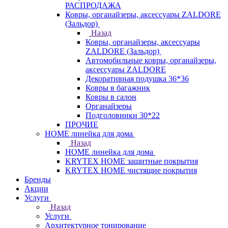
РАСПРОДАЖА
Ковры, органайзеры, аксессуары ZALDORE
(Зальдор)
Назад
Ковры, органайзеры, аксессуары
ZALDORE (Зальдор)
Автомобильные ковры, органайзеры,
аксессуары ZALDORE
Декоративная подушка 36*36
Ковры в багажник
Ковры в салон
Органайзеры
Подголовники 30*22
ПРОЧИЕ
HOME линейка для дома
Назад
HOME линейка для дома
KRYTEX HOME защитные покрытия
KRYTEX HOME чистящие покрытия
Бренды
Акции
Услуги
Назад
Услуги
Архитектурное тонирование