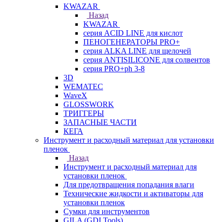
KWAZAR
Назад
KWAZAR
серия ACID LINE для кислот
ПЕНОГЕНЕРАТОРЫ PRO+
серия ALKA LINE для щелочей
серия ANTISILICONE для солвентов
серия PRO+ph 3-8
3D
WEMATEC
WaveX
GLOSSWORK
ТРИГГЕРЫ
ЗАПАСНЫЕ ЧАСТИ
КЕГА
Инструмент и расходный материал для установки
пленок
Назад
Инструмент и расходный материал для
установки пленок
Для предотвращения попадания влаги
Технические жидкости и активаторы для
установки пленок
Сумки для инструментов
GILA (GDI Tools)