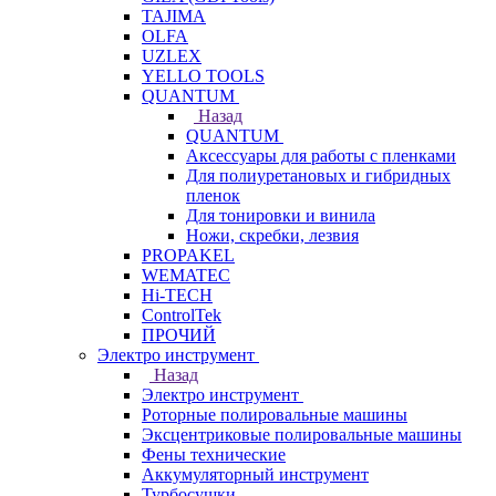
TAJIMA
OLFA
UZLEX
YELLO TOOLS
QUANTUM
Назад
QUANTUM
Аксессуары для работы с пленками
Для полиуретановых и гибридных
пленок
Для тонировки и винила
Ножи, скребки, лезвия
PROPAKEL
WEMATEC
Hi-TECH
ControlTek
ПРОЧИЙ
Электро инструмент
Назад
Электро инструмент
Роторные полировальные машины
Эксцентриковые полировальные машины
Фены технические
Аккумуляторный инструмент
Турбосушки