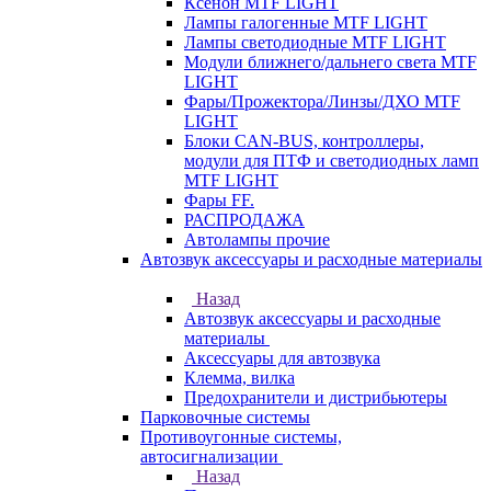
Ксенон MTF LIGHT
Лампы галогенные MTF LIGHT
Лампы светодиодные MTF LIGHT
Модули ближнего/дальнего света MTF
LIGHT
Фары/Прожектора/Линзы/ДХО MTF
LIGHT
Блоки CAN-BUS, контроллеры,
модули для ПТФ и светодиодных ламп
MTF LIGHT
Фары FF.
РАСПРОДАЖА
Автолампы прочие
Автозвук аксессуары и расходные материалы
Назад
Автозвук аксессуары и расходные
материалы
Аксессуары для автозвука
Клемма, вилка
Предохранители и дистрибьютеры
Парковочные системы
Противоугонные системы,
автосигнализации
Назад