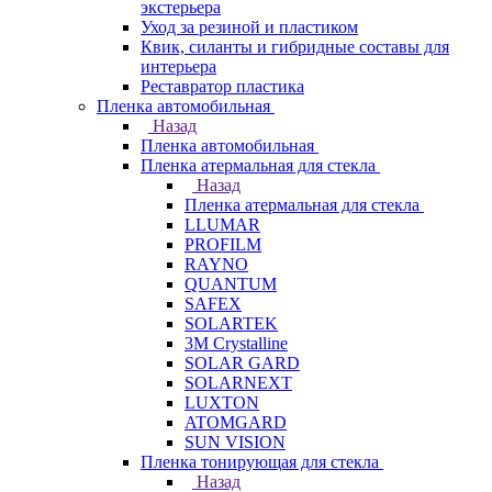
экстерьера
Уход за резиной и пластиком
Квик, силанты и гибридные составы для
интерьера
Реставратор пластика
Пленка автомобильная
Назад
Пленка автомобильная
Пленка атермальная для стекла
Назад
Пленка атермальная для стекла
LLUMAR
PROFILM
RAYNO
QUANTUM
SAFEX
SOLARTEK
3M Crystalline
SOLAR GARD
SOLARNEXT
LUXTON
ATOMGARD
SUN VISION
Пленка тонирующая для стекла
Назад