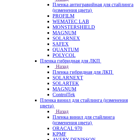
Пленка антигравийная для стайлинга
(изменения цвета)
PROFILM
WEMATEC LAB
MONSTERSHIELD
MAGNUM
SOLARNEX
SAFEX
QUANTUM
POLYCOL
Пленка гибридная для ЛКП
Назад
Пленка гибридная для ЛКП
SOLARNEXT
SOLARTEK
MAGNUM
ControlTek
Пленка винил для стайлинга (изменения
цвета)
Назад
Пленка винил для стайлинга
(изменения цвета)
ORACAL 970
KPMF
AVERY DENISSON