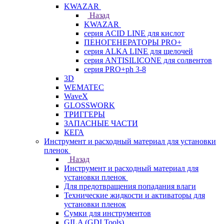
KWAZAR
Назад
KWAZAR
серия ACID LINE для кислот
ПЕНОГЕНЕРАТОРЫ PRO+
серия ALKA LINE для щелочей
серия ANTISILICONE для солвентов
серия PRO+ph 3-8
3D
WEMATEC
WaveX
GLOSSWORK
ТРИГГЕРЫ
ЗАПАСНЫЕ ЧАСТИ
КЕГА
Инструмент и расходный материал для установки
пленок
Назад
Инструмент и расходный материал для
установки пленок
Для предотвращения попадания влаги
Технические жидкости и активаторы для
установки пленок
Сумки для инструментов
GILA (GDI Tools)