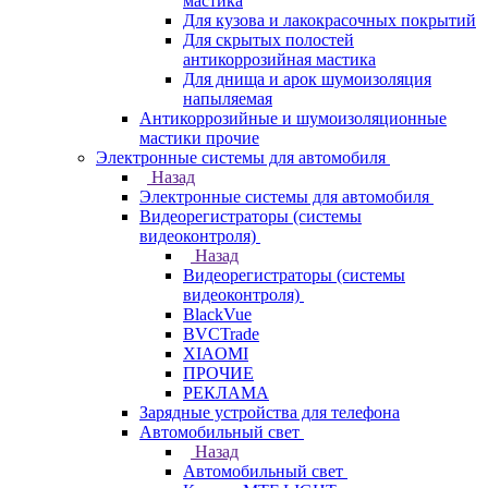
мастика
Для кузова и лакокрасочных покрытий
Для скрытых полостей
антикоррозийная мастика
Для днища и арок шумоизоляция
напыляемая
Антикоррозийные и шумоизоляционные
мастики прочие
Электронные системы для автомобиля
Назад
Электронные системы для автомобиля
Видеорегистраторы (системы
видеоконтроля)
Назад
Видеорегистраторы (системы
видеоконтроля)
BlackVue
BVCTrade
XIAOMI
ПРОЧИЕ
РЕКЛАМА
Зарядные устройства для телефона
Автомобильный свет
Назад
Автомобильный свет