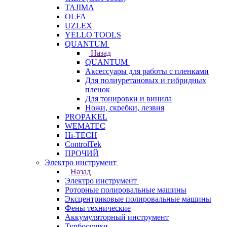
TAJIMA
OLFA
UZLEX
YELLO TOOLS
QUANTUM
Назад
QUANTUM
Аксессуары для работы с пленками
Для полиуретановых и гибридных
пленок
Для тонировки и винила
Ножи, скребки, лезвия
PROPAKEL
WEMATEC
Hi-TECH
ControlTek
ПРОЧИЙ
Электро инструмент
Назад
Электро инструмент
Роторные полировальные машины
Эксцентриковые полировальные машины
Фены технические
Аккумуляторный инструмент
Турбосушки