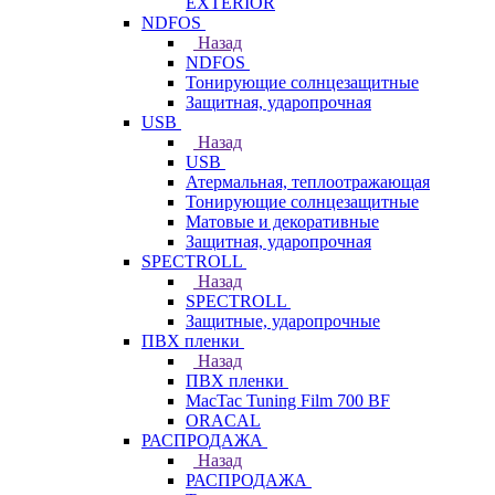
EXTERIOR
NDFOS
Назад
NDFOS
Тонирующие солнцезащитные
Защитная, ударопрочная
USB
Назад
USB
Атермальная, теплоотражающая
Тонирующие солнцезащитные
Матовые и декоративные
Защитная, ударопрочная
SPECTROLL
Назад
SPECTROLL
Защитные, ударопрочные
ПВХ пленки
Назад
ПВХ пленки
MacTac Tuning Film 700 BF
ORACAL
РАСПРОДАЖА
Назад
РАСПРОДАЖА