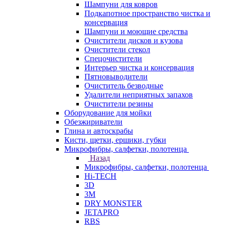
Шампуни для ковров
Подкапотное пространство чистка и
консервация
Шампуни и моющие средства
Очистители дисков и кузова
Очистители стекол
Спецочистители
Интерьер чистка и консервация
Пятновыводители
Очиститель безводные
Удалители неприятных запахов
Очистители резины
Оборудование для мойки
Обезжириватели
Глина и автоскрабы
Кисти, щетки, ершики, губки
Микрофибры, салфетки, полотенца
Назад
Микрофибры, салфетки, полотенца
Hi-TECH
3D
3М
DRY MONSTER
JETAPRO
RBS