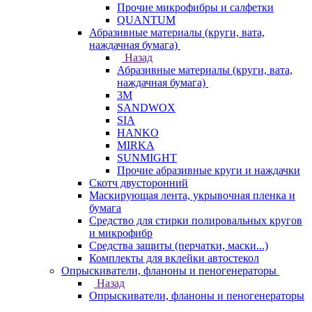
Прочие микрофибры и салфетки
QUANTUM
Абразивные материалы (круги, вата,
наждачная бумага)
Назад
Абразивные материалы (круги, вата,
наждачная бумага)
3М
SANDWOX
SIA
HANKO
MIRKA
SUNMIGHT
Прочие абразивные круги и наждачки
Скотч двусторонний
Маскирующая лента, укрывочная пленка и
бумага
Средство для стирки полировальных кругов
и микрофибр
Средства защиты (перчатки, маски...)
Комплекты для вклейки автостекол
Опрыскиватели, фланоны и пеногенераторы
Назад
Опрыскиватели, фланоны и пеногенераторы