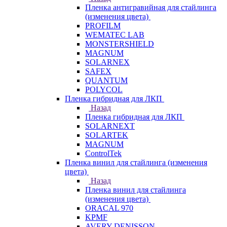
Пленка антигравийная для стайлинга
(изменения цвета)
PROFILM
WEMATEC LAB
MONSTERSHIELD
MAGNUM
SOLARNEX
SAFEX
QUANTUM
POLYCOL
Пленка гибридная для ЛКП
Назад
Пленка гибридная для ЛКП
SOLARNEXT
SOLARTEK
MAGNUM
ControlTek
Пленка винил для стайлинга (изменения
цвета)
Назад
Пленка винил для стайлинга
(изменения цвета)
ORACAL 970
KPMF
AVERY DENISSON