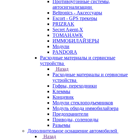
Противоугонные системы,
автосигнализации
Beltronics - Аксессуары
Escort - GPS трекеры
PRIZRAK
Secret Agent-X
TOMAHAWK
ИММОБИЛАЙЗЕРЫ
Модули
PANDORA
Расходные материалы и сервисные
устройства
Назад
Расходные материалы и сервисные
устройства
Гофры, переходники
Клеммы
Концевик
Модули стеклоподъемников
Модуль обхода иммобилайзера
Предохранители
Приводы, соленоиды
Разьемы
Дополнительное оснащение автомобилей
Назад