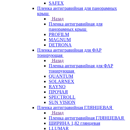
SAFEX
Пленка антигравийная для панорамных
крыш
Назад
Пленка антигравийная для
панорамных крыш
PROFILM
MAGNUM
DETRONA
Пленка антигравийная для ФАР
тонирующая
Назад
Пленка антигравийная для ФАР
тонирующая
QUANTUM
SOLARNEX
RAYNO
ПРОЧАЯ
SPECTROLL
SUN VISION
Пленка антигравийная ГЛЯНЦЕВАЯ
Назад
Пленка антигравийная ГЛЯНЦЕВАЯ
ШИРИНА 1,82 глянцевая
LLUMAR