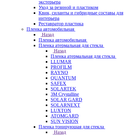
экстерьера
Уход за резиной и пластиком
Квик, силанты и гибридные составы для
интерьера
Реставратор пластика
Пленка автомобильная
Назад
Пленка автомобильная
Пленка атермальная для стекла
Назад
Пленка атермальная для стекла
LLUMAR
PROFILM
RAYNO
QUANTUM
SAFEX
SOLARTEK
3M Crystalline
SOLAR GARD
SOLARNEXT
LUXTON
ATOMGARD
SUN VISION
Пленка тонирующая для стекла
Назад