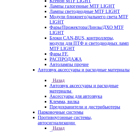
Ксенон MTF LIGHT
Лампы галогенные MTF LIGHT
Лампы светодиодные MTF LIGHT
Модули ближнего/дальнего света MTF
LIGHT
Фары/Прожектора/Линзы/ДХО MTF
LIGHT
Блоки CAN-BUS, контроллеры,
модули для ПТФ и светодиодных ламп
MTF LIGHT
Фары FF.
РАСПРОДАЖА
Автолампы прочие
Автозвук аксессуары и расходные материалы
Назад
Автозвук аксессуары и расходные
материалы
Аксессуары для автозвука
Клемма, вилка
Предохранители и дистрибьютеры
Парковочные системы
Противоугонные системы,
автосигнализации
Назад