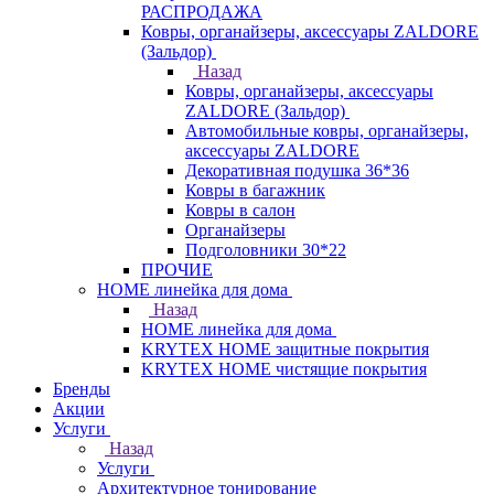
РАСПРОДАЖА
Ковры, органайзеры, аксессуары ZALDORE
(Зальдор)
Назад
Ковры, органайзеры, аксессуары
ZALDORE (Зальдор)
Автомобильные ковры, органайзеры,
аксессуары ZALDORE
Декоративная подушка 36*36
Ковры в багажник
Ковры в салон
Органайзеры
Подголовники 30*22
ПРОЧИЕ
HOME линейка для дома
Назад
HOME линейка для дома
KRYTEX HOME защитные покрытия
KRYTEX HOME чистящие покрытия
Бренды
Акции
Услуги
Назад
Услуги
Архитектурное тонирование