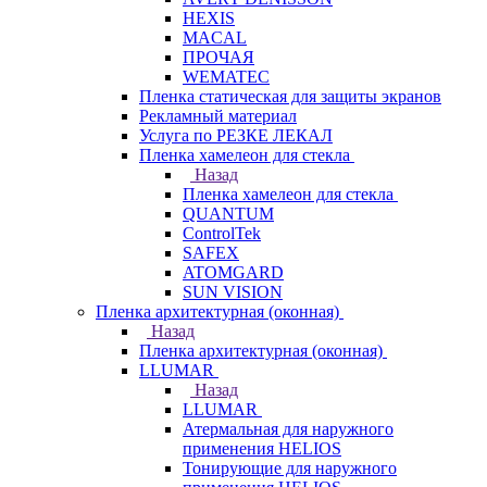
HEXIS
MACAL
ПРОЧАЯ
WEMATEC
Пленка статическая для защиты экранов
Рекламный материал
Услуга по РЕЗКЕ ЛЕКАЛ
Пленка хамелеон для стекла
Назад
Пленка хамелеон для стекла
QUANTUM
ControlTek
SAFEX
ATOMGARD
SUN VISION
Пленка архитектурная (оконная)
Назад
Пленка архитектурная (оконная)
LLUMAR
Назад
LLUMAR
Атермальная для наружного
применения HELIOS
Тонирующие для наружного