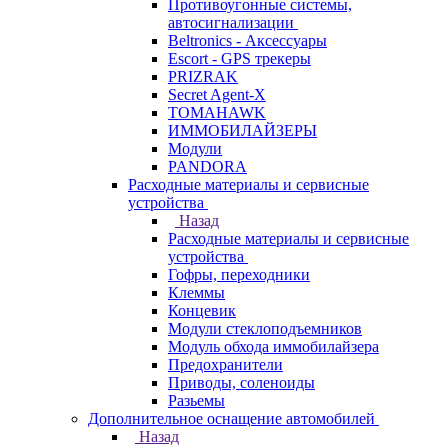
Противоугонные системы,
автосигнализации
Beltronics - Аксессуары
Escort - GPS трекеры
PRIZRAK
Secret Agent-X
TOMAHAWK
ИММОБИЛАЙЗЕРЫ
Модули
PANDORA
Расходные материалы и сервисные
устройства
Назад
Расходные материалы и сервисные
устройства
Гофры, переходники
Клеммы
Концевик
Модули стеклоподъемников
Модуль обхода иммобилайзера
Предохранители
Приводы, соленоиды
Разьемы
Дополнительное оснащение автомобилей
Назад