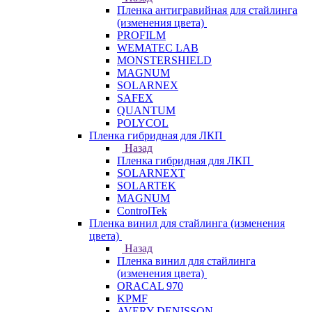
Пленка антигравийная для стайлинга
(изменения цвета)
PROFILM
WEMATEC LAB
MONSTERSHIELD
MAGNUM
SOLARNEX
SAFEX
QUANTUM
POLYCOL
Пленка гибридная для ЛКП
Назад
Пленка гибридная для ЛКП
SOLARNEXT
SOLARTEK
MAGNUM
ControlTek
Пленка винил для стайлинга (изменения
цвета)
Назад
Пленка винил для стайлинга
(изменения цвета)
ORACAL 970
KPMF
AVERY DENISSON