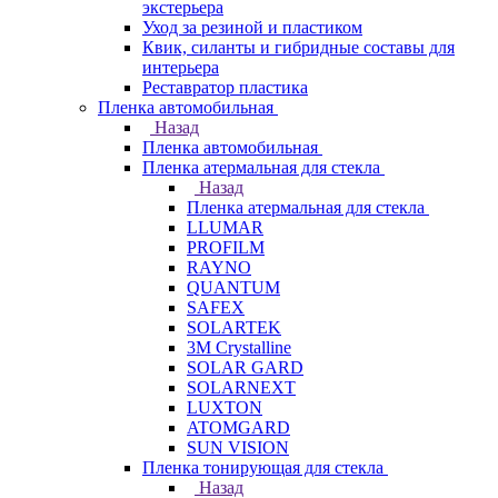
экстерьера
Уход за резиной и пластиком
Квик, силанты и гибридные составы для
интерьера
Реставратор пластика
Пленка автомобильная
Назад
Пленка автомобильная
Пленка атермальная для стекла
Назад
Пленка атермальная для стекла
LLUMAR
PROFILM
RAYNO
QUANTUM
SAFEX
SOLARTEK
3M Crystalline
SOLAR GARD
SOLARNEXT
LUXTON
ATOMGARD
SUN VISION
Пленка тонирующая для стекла
Назад