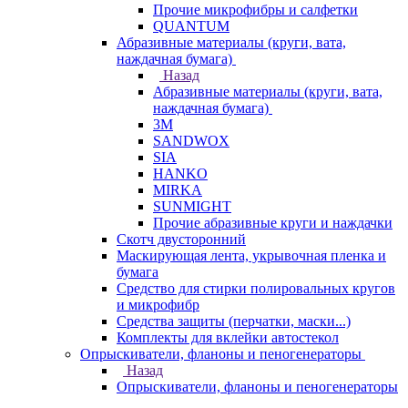
Прочие микрофибры и салфетки
QUANTUM
Абразивные материалы (круги, вата,
наждачная бумага)
Назад
Абразивные материалы (круги, вата,
наждачная бумага)
3М
SANDWOX
SIA
HANKO
MIRKA
SUNMIGHT
Прочие абразивные круги и наждачки
Скотч двусторонний
Маскирующая лента, укрывочная пленка и
бумага
Средство для стирки полировальных кругов
и микрофибр
Средства защиты (перчатки, маски...)
Комплекты для вклейки автостекол
Опрыскиватели, фланоны и пеногенераторы
Назад
Опрыскиватели, фланоны и пеногенераторы