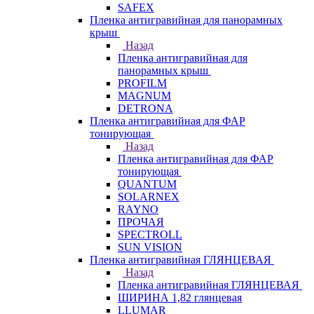
SAFEX
Пленка антигравийная для панорамных
крыш
Назад
Пленка антигравийная для
панорамных крыш
PROFILM
MAGNUM
DETRONA
Пленка антигравийная для ФАР
тонирующая
Назад
Пленка антигравийная для ФАР
тонирующая
QUANTUM
SOLARNEX
RAYNO
ПРОЧАЯ
SPECTROLL
SUN VISION
Пленка антигравийная ГЛЯНЦЕВАЯ
Назад
Пленка антигравийная ГЛЯНЦЕВАЯ
ШИРИНА 1,82 глянцевая
LLUMAR