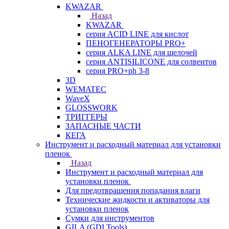
KWAZAR
Назад
KWAZAR
серия ACID LINE для кислот
ПЕНОГЕНЕРАТОРЫ PRO+
серия ALKA LINE для щелочей
серия ANTISILICONE для солвентов
серия PRO+ph 3-8
3D
WEMATEC
WaveX
GLOSSWORK
ТРИГГЕРЫ
ЗАПАСНЫЕ ЧАСТИ
КЕГА
Инструмент и расходный материал для установки
пленок
Назад
Инструмент и расходный материал для
установки пленок
Для предотвращения попадания влаги
Технические жидкости и активаторы для
установки пленок
Сумки для инструментов
GILA (GDI Tools)