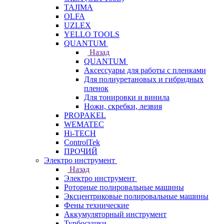
TAJIMA
OLFA
UZLEX
YELLO TOOLS
QUANTUM
Назад
QUANTUM
Аксессуары для работы с пленками
Для полиуретановых и гибридных
пленок
Для тонировки и винила
Ножи, скребки, лезвия
PROPAKEL
WEMATEC
Hi-TECH
ControlTek
ПРОЧИЙ
Электро инструмент
Назад
Электро инструмент
Роторные полировальные машины
Эксцентриковые полировальные машины
Фены технические
Аккумуляторный инструмент
Турбосушки