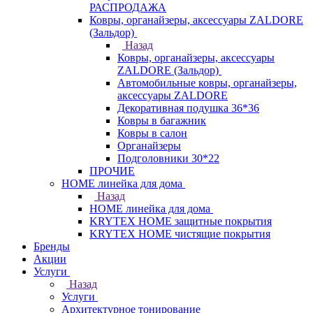
РАСПРОДАЖА
Ковры, органайзеры, аксессуары ZALDORE
(Зальдор)
Назад
Ковры, органайзеры, аксессуары
ZALDORE (Зальдор)
Автомобильные ковры, органайзеры,
аксессуары ZALDORE
Декоративная подушка 36*36
Ковры в багажник
Ковры в салон
Органайзеры
Подголовники 30*22
ПРОЧИЕ
HOME линейка для дома
Назад
HOME линейка для дома
KRYTEX HOME защитные покрытия
KRYTEX HOME чистящие покрытия
Бренды
Акции
Услуги
Назад
Услуги
Архитектурное тонирование