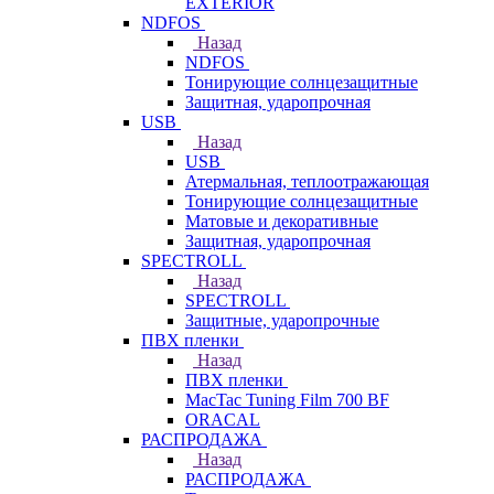
EXTERIOR
NDFOS
Назад
NDFOS
Тонирующие солнцезащитные
Защитная, ударопрочная
USB
Назад
USB
Атермальная, теплоотражающая
Тонирующие солнцезащитные
Матовые и декоративные
Защитная, ударопрочная
SPECTROLL
Назад
SPECTROLL
Защитные, ударопрочные
ПВХ пленки
Назад
ПВХ пленки
MacTac Tuning Film 700 BF
ORACAL
РАСПРОДАЖА
Назад
РАСПРОДАЖА