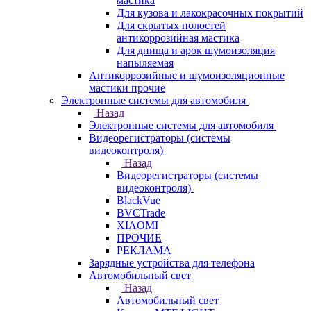
мастика
Для кузова и лакокрасочных покрытий
Для скрытых полостей
антикоррозийная мастика
Для днища и арок шумоизоляция
напыляемая
Антикоррозийные и шумоизоляционные
мастики прочие
Электронные системы для автомобиля
Назад
Электронные системы для автомобиля
Видеорегистраторы (системы
видеоконтроля)
Назад
Видеорегистраторы (системы
видеоконтроля)
BlackVue
BVCTrade
XIAOMI
ПРОЧИЕ
РЕКЛАМА
Зарядные устройства для телефона
Автомобильный свет
Назад
Автомобильный свет