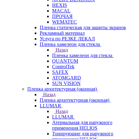
HEXIS
MACAL
ПРОЧАЯ
WEMATEC
Пленка статическая для защиты экранов
Рекламный материал
Услуга по РЕЗКЕ ЛЕКАЛ
Пленка хамелеон для стекла
Назад
Пленка хамелеон для стекла
QUANTUM
ControlTek
SAFEX
ATOMGARD
SUN VISION
Пленка архитектурная (оконная)
Назад
Пленка архитектурная (оконная)
LLUMAR
Назад
LLUMAR
Атермальная для наружного
применения HELIOS
Тонирующие для наружного