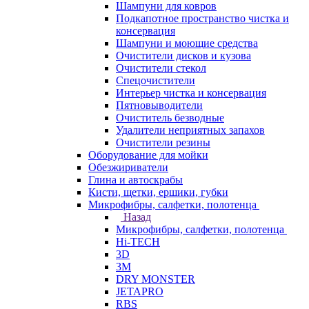
Шампуни для ковров
Подкапотное пространство чистка и
консервация
Шампуни и моющие средства
Очистители дисков и кузова
Очистители стекол
Спецочистители
Интерьер чистка и консервация
Пятновыводители
Очиститель безводные
Удалители неприятных запахов
Очистители резины
Оборудование для мойки
Обезжириватели
Глина и автоскрабы
Кисти, щетки, ершики, губки
Микрофибры, салфетки, полотенца
Назад
Микрофибры, салфетки, полотенца
Hi-TECH
3D
3М
DRY MONSTER
JETAPRO
RBS