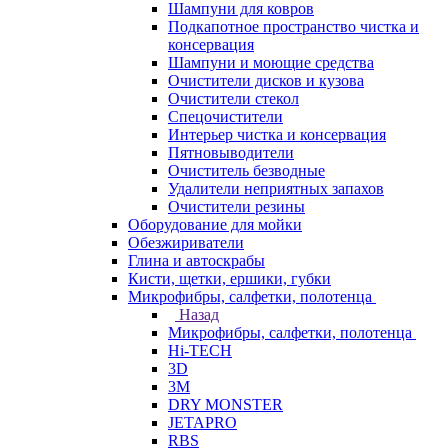
Шампуни для ковров
Подкапотное пространство чистка и
консервация
Шампуни и моющие средства
Очистители дисков и кузова
Очистители стекол
Спецочистители
Интерьер чистка и консервация
Пятновыводители
Очиститель безводные
Удалители неприятных запахов
Очистители резины
Оборудование для мойки
Обезжириватели
Глина и автоскрабы
Кисти, щетки, ершики, губки
Микрофибры, салфетки, полотенца
Назад
Микрофибры, салфетки, полотенца
Hi-TECH
3D
3М
DRY MONSTER
JETAPRO
RBS