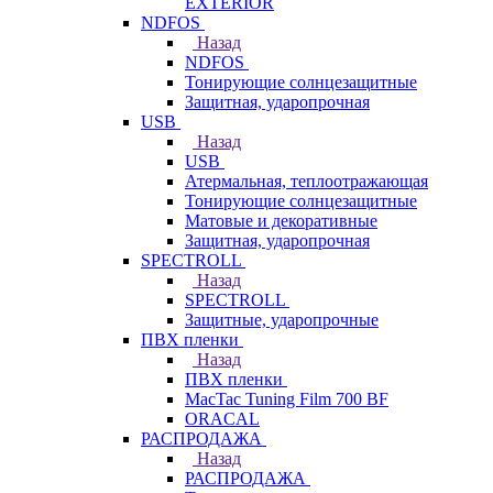
EXTERIOR
NDFOS
Назад
NDFOS
Тонирующие солнцезащитные
Защитная, ударопрочная
USB
Назад
USB
Атермальная, теплоотражающая
Тонирующие солнцезащитные
Матовые и декоративные
Защитная, ударопрочная
SPECTROLL
Назад
SPECTROLL
Защитные, ударопрочные
ПВХ пленки
Назад
ПВХ пленки
MacTac Tuning Film 700 BF
ORACAL
РАСПРОДАЖА
Назад
РАСПРОДАЖА