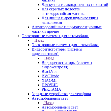
мастика
Для кузова и лакокрасочных покрытий
Для скрытых полостей
антикоррозийная мастика
Для днища и арок шумоизоляция
напыляемая
Антикоррозийные и шумоизоляционные
мастики прочие
Электронные системы для автомобиля
Назад
Электронные системы для автомобиля
Видеорегистраторы (системы
видеоконтроля)
Назад
Видеорегистраторы (системы
видеоконтроля)
BlackVue
BVCTrade
XIAOMI
ПРОЧИЕ
РЕКЛАМА
Зарядные устройства для телефона
Автомобильный свет
Назад
Автомобильный свет