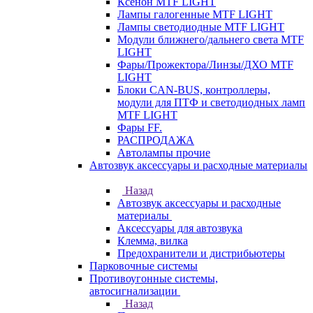
Ксенон MTF LIGHT
Лампы галогенные MTF LIGHT
Лампы светодиодные MTF LIGHT
Модули ближнего/дальнего света MTF
LIGHT
Фары/Прожектора/Линзы/ДХО MTF
LIGHT
Блоки CAN-BUS, контроллеры,
модули для ПТФ и светодиодных ламп
MTF LIGHT
Фары FF.
РАСПРОДАЖА
Автолампы прочие
Автозвук аксессуары и расходные материалы
Назад
Автозвук аксессуары и расходные
материалы
Аксессуары для автозвука
Клемма, вилка
Предохранители и дистрибьютеры
Парковочные системы
Противоугонные системы,
автосигнализации
Назад