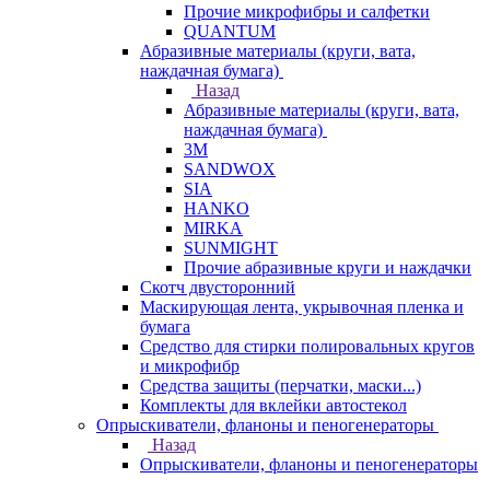
Прочие микрофибры и салфетки
QUANTUM
Абразивные материалы (круги, вата,
наждачная бумага)
Назад
Абразивные материалы (круги, вата,
наждачная бумага)
3М
SANDWOX
SIA
HANKO
MIRKA
SUNMIGHT
Прочие абразивные круги и наждачки
Скотч двусторонний
Маскирующая лента, укрывочная пленка и
бумага
Средство для стирки полировальных кругов
и микрофибр
Средства защиты (перчатки, маски...)
Комплекты для вклейки автостекол
Опрыскиватели, фланоны и пеногенераторы
Назад
Опрыскиватели, фланоны и пеногенераторы