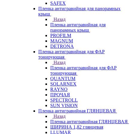
SAFEX
Пленка антигравийная для панорамных
крыш
Назад
Пленка антигравийная для
панорамных крыш
PROFILM
MAGNUM
DETRONA
Пленка антигравийная для ФАР
тонирующая
Назад
Пленка антигравийная для ФАР
тонирующая
QUANTUM
SOLARNEX
RAYNO
ПРОЧАЯ
SPECTROLL
SUN VISION
Пленка антигравийная ГЛЯНЦЕВАЯ
Назад
Пленка антигравийная ГЛЯНЦЕВАЯ
ШИРИНА 1,82 глянцевая
LLUMAR