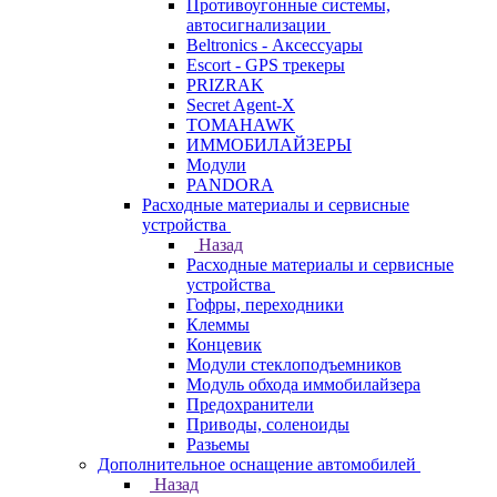
Противоугонные системы,
автосигнализации
Beltronics - Аксессуары
Escort - GPS трекеры
PRIZRAK
Secret Agent-X
TOMAHAWK
ИММОБИЛАЙЗЕРЫ
Модули
PANDORA
Расходные материалы и сервисные
устройства
Назад
Расходные материалы и сервисные
устройства
Гофры, переходники
Клеммы
Концевик
Модули стеклоподъемников
Модуль обхода иммобилайзера
Предохранители
Приводы, соленоиды
Разьемы
Дополнительное оснащение автомобилей
Назад