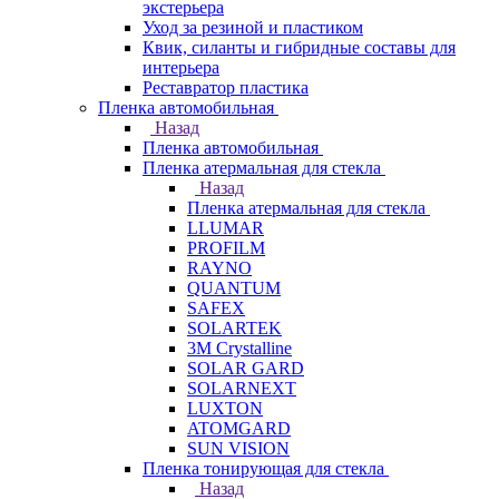
экстерьера
Уход за резиной и пластиком
Квик, силанты и гибридные составы для
интерьера
Реставратор пластика
Пленка автомобильная
Назад
Пленка автомобильная
Пленка атермальная для стекла
Назад
Пленка атермальная для стекла
LLUMAR
PROFILM
RAYNO
QUANTUM
SAFEX
SOLARTEK
3M Crystalline
SOLAR GARD
SOLARNEXT
LUXTON
ATOMGARD
SUN VISION
Пленка тонирующая для стекла
Назад