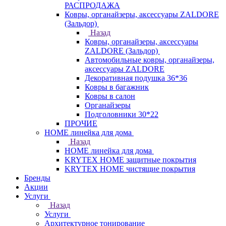
РАСПРОДАЖА
Ковры, органайзеры, аксессуары ZALDORE
(Зальдор)
Назад
Ковры, органайзеры, аксессуары
ZALDORE (Зальдор)
Автомобильные ковры, органайзеры,
аксессуары ZALDORE
Декоративная подушка 36*36
Ковры в багажник
Ковры в салон
Органайзеры
Подголовники 30*22
ПРОЧИЕ
HOME линейка для дома
Назад
HOME линейка для дома
KRYTEX HOME защитные покрытия
KRYTEX HOME чистящие покрытия
Бренды
Акции
Услуги
Назад
Услуги
Архитектурное тонирование