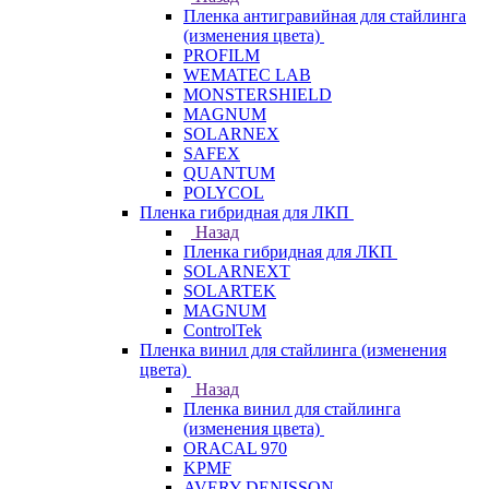
Пленка антигравийная для стайлинга
(изменения цвета)
PROFILM
WEMATEC LAB
MONSTERSHIELD
MAGNUM
SOLARNEX
SAFEX
QUANTUM
POLYCOL
Пленка гибридная для ЛКП
Назад
Пленка гибридная для ЛКП
SOLARNEXT
SOLARTEK
MAGNUM
ControlTek
Пленка винил для стайлинга (изменения
цвета)
Назад
Пленка винил для стайлинга
(изменения цвета)
ORACAL 970
KPMF
AVERY DENISSON