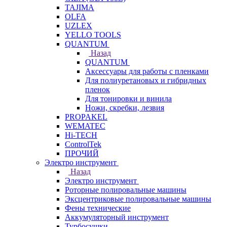
TAJIMA
OLFA
UZLEX
YELLO TOOLS
QUANTUM
Назад
QUANTUM
Аксессуары для работы с пленками
Для полиуретановых и гибридных
пленок
Для тонировки и винила
Ножи, скребки, лезвия
PROPAKEL
WEMATEC
Hi-TECH
ControlTek
ПРОЧИЙ
Электро инструмент
Назад
Электро инструмент
Роторные полировальные машины
Эксцентриковые полировальные машины
Фены технические
Аккумуляторный инструмент
Турбосушки