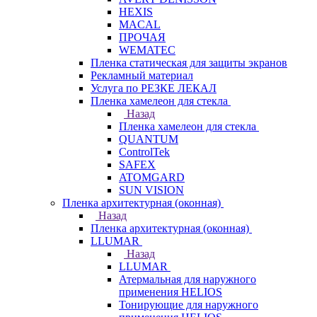
HEXIS
MACAL
ПРОЧАЯ
WEMATEC
Пленка статическая для защиты экранов
Рекламный материал
Услуга по РЕЗКЕ ЛЕКАЛ
Пленка хамелеон для стекла
Назад
Пленка хамелеон для стекла
QUANTUM
ControlTek
SAFEX
ATOMGARD
SUN VISION
Пленка архитектурная (оконная)
Назад
Пленка архитектурная (оконная)
LLUMAR
Назад
LLUMAR
Атермальная для наружного
применения HELIOS
Тонирующие для наружного