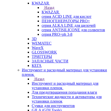
KWAZAR
Назад
KWAZAR
серия ACID LINE для кислот
ПЕНОГЕНЕРАТОРЫ PRO+
серия ALKA LINE для щелочей
серия ANTISILICONE для солвентов
серия PRO+ph 3-8
3D
WEMATEC
WaveX
GLOSSWORK
ТРИГГЕРЫ
ЗАПАСНЫЕ ЧАСТИ
КЕГА
Инструмент и расходный материал для установки
пленок
Назад
Инструмент и расходный материал для
установки пленок
Для предотвращения попадания влаги
Технические жидкости и активаторы для
установки пленок
Сумки для инструментов
GILA (GDI Tools)