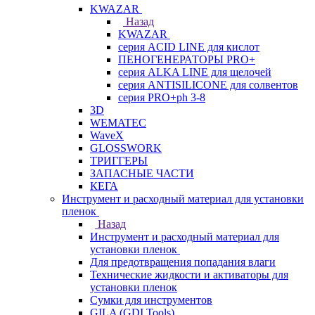
KWAZAR
Назад
KWAZAR
серия ACID LINE для кислот
ПЕНОГЕНЕРАТОРЫ PRO+
серия ALKA LINE для щелочей
серия ANTISILICONE для солвентов
серия PRO+ph 3-8
3D
WEMATEC
WaveX
GLOSSWORK
ТРИГГЕРЫ
ЗАПАСНЫЕ ЧАСТИ
КЕГА
Инструмент и расходный материал для установки
пленок
Назад
Инструмент и расходный материал для
установки пленок
Для предотвращения попадания влаги
Технические жидкости и активаторы для
установки пленок
Сумки для инструментов
GILA (GDI Tools)