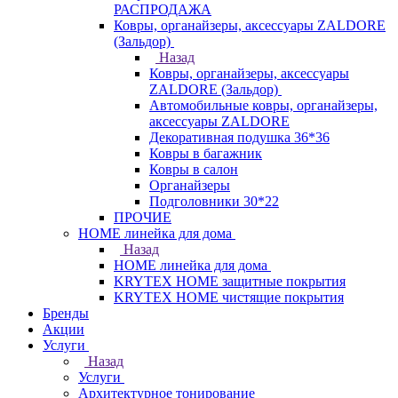
РАСПРОДАЖА
Ковры, органайзеры, аксессуары ZALDORE
(Зальдор)
Назад
Ковры, органайзеры, аксессуары
ZALDORE (Зальдор)
Автомобильные ковры, органайзеры,
аксессуары ZALDORE
Декоративная подушка 36*36
Ковры в багажник
Ковры в салон
Органайзеры
Подголовники 30*22
ПРОЧИЕ
HOME линейка для дома
Назад
HOME линейка для дома
KRYTEX HOME защитные покрытия
KRYTEX HOME чистящие покрытия
Бренды
Акции
Услуги
Назад
Услуги
Архитектурное тонирование