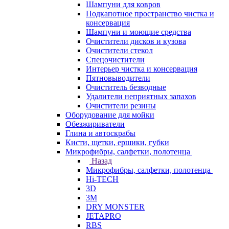
Шампуни для ковров
Подкапотное пространство чистка и
консервация
Шампуни и моющие средства
Очистители дисков и кузова
Очистители стекол
Спецочистители
Интерьер чистка и консервация
Пятновыводители
Очиститель безводные
Удалители неприятных запахов
Очистители резины
Оборудование для мойки
Обезжириватели
Глина и автоскрабы
Кисти, щетки, ершики, губки
Микрофибры, салфетки, полотенца
Назад
Микрофибры, салфетки, полотенца
Hi-TECH
3D
3М
DRY MONSTER
JETAPRO
RBS