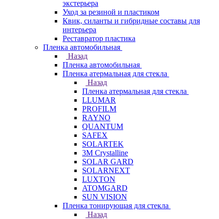
экстерьера
Уход за резиной и пластиком
Квик, силанты и гибридные составы для
интерьера
Реставратор пластика
Пленка автомобильная
Назад
Пленка автомобильная
Пленка атермальная для стекла
Назад
Пленка атермальная для стекла
LLUMAR
PROFILM
RAYNO
QUANTUM
SAFEX
SOLARTEK
3M Crystalline
SOLAR GARD
SOLARNEXT
LUXTON
ATOMGARD
SUN VISION
Пленка тонирующая для стекла
Назад