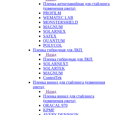
Пленка антигравийная для стайлинга
(изменения цвета)
PROFILM
WEMATEC LAB
MONSTERSHIELD
MAGNUM
SOLARNEX
SAFEX
QUANTUM
POLYCOL
Пленка гибридная для ЛКП
Назад
Пленка гибридная для ЛКП
SOLARNEXT
SOLARTEK
MAGNUM
ControlTek
Пленка винил для стайлинга (изменения
цвета)
Назад
Пленка винил для стайлинга
(изменения цвета)
ORACAL 970
KPMF
AVERY DENISSON