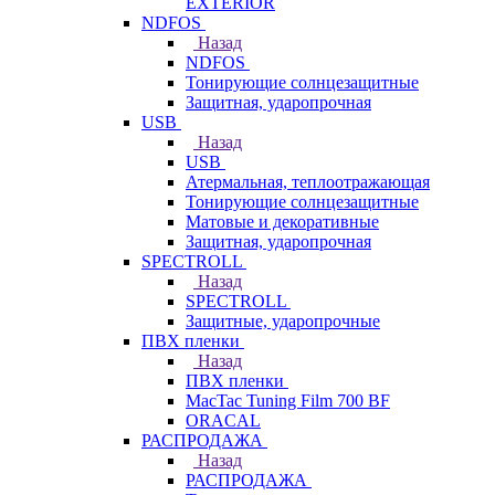
EXTERIOR
NDFOS
Назад
NDFOS
Тонирующие солнцезащитные
Защитная, ударопрочная
USB
Назад
USB
Атермальная, теплоотражающая
Тонирующие солнцезащитные
Матовые и декоративные
Защитная, ударопрочная
SPECTROLL
Назад
SPECTROLL
Защитные, ударопрочные
ПВХ пленки
Назад
ПВХ пленки
MacTac Tuning Film 700 BF
ORACAL
РАСПРОДАЖА
Назад
РАСПРОДАЖА