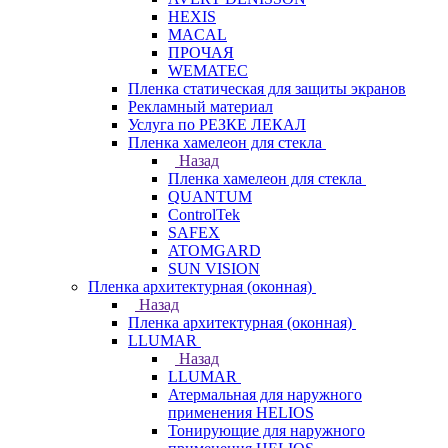
HEXIS
MACAL
ПРОЧАЯ
WEMATEC
Пленка статическая для защиты экранов
Рекламный материал
Услуга по РЕЗКЕ ЛЕКАЛ
Пленка хамелеон для стекла
Назад
Пленка хамелеон для стекла
QUANTUM
ControlTek
SAFEX
ATOMGARD
SUN VISION
Пленка архитектурная (оконная)
Назад
Пленка архитектурная (оконная)
LLUMAR
Назад
LLUMAR
Атермальная для наружного
применения HELIOS
Тонирующие для наружного