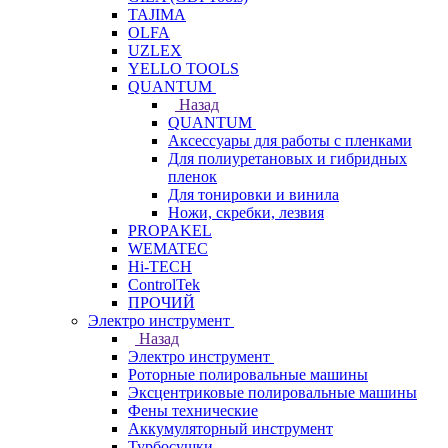
TAJIMA
OLFA
UZLEX
YELLO TOOLS
QUANTUM
Назад
QUANTUM
Аксессуары для работы с пленками
Для полиуретановых и гибридных
пленок
Для тонировки и винила
Ножи, скребки, лезвия
PROPAKEL
WEMATEC
Hi-TECH
ControlTek
ПРОЧИЙ
Электро инструмент
Назад
Электро инструмент
Роторные полировальные машины
Эксцентриковые полировальные машины
Фены технические
Аккумуляторный инструмент
Турбосушки