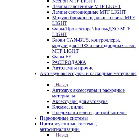
Ксенон MTF LIGHT
Лампы галогенные MTF LIGHT
Лампы светодиодные MTF LIGHT
Модули ближнего/дальнего света MTF
LIGHT
Фары/Прожектора/Линзы/ДХО MTF
LIGHT
Блоки CAN-BUS, контроллеры,
модули для ПТФ и светодиодных ламп
MTF LIGHT
Фары FF.
РАСПРОДАЖА
Автолампы прочие
Автозвук аксессуары и расходные материалы
Назад
Автозвук аксессуары и расходные
материалы
Аксессуары для автозвука
Клемма, вилка
Предохранители и дистрибьютеры
Парковочные системы
Противоугонные системы,
автосигнализации
Назад