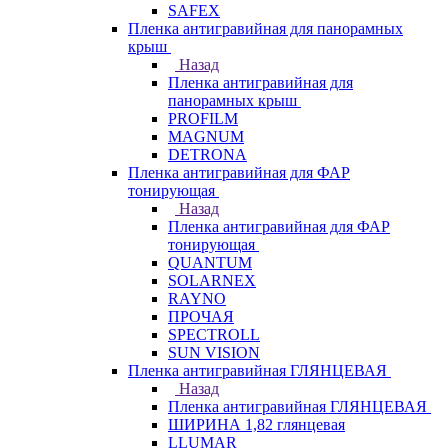
SAFEX
Пленка антигравийная для панорамных
крыш
Назад
Пленка антигравийная для
панорамных крыш
PROFILM
MAGNUM
DETRONA
Пленка антигравийная для ФАР
тонирующая
Назад
Пленка антигравийная для ФАР
тонирующая
QUANTUM
SOLARNEX
RAYNO
ПРОЧАЯ
SPECTROLL
SUN VISION
Пленка антигравийная ГЛЯНЦЕВАЯ
Назад
Пленка антигравийная ГЛЯНЦЕВАЯ
ШИРИНА 1,82 глянцевая
LLUMAR