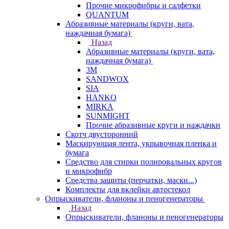
Прочие микрофибры и салфетки
QUANTUM
Абразивные материалы (круги, вата,
наждачная бумага)
Назад
Абразивные материалы (круги, вата,
наждачная бумага)
3М
SANDWOX
SIA
HANKO
MIRKA
SUNMIGHT
Прочие абразивные круги и наждачки
Скотч двусторонний
Маскирующая лента, укрывочная пленка и
бумага
Средство для стирки полировальных кругов
и микрофибр
Средства защиты (перчатки, маски...)
Комплекты для вклейки автостекол
Опрыскиватели, фланоны и пеногенераторы
Назад
Опрыскиватели, фланоны и пеногенераторы