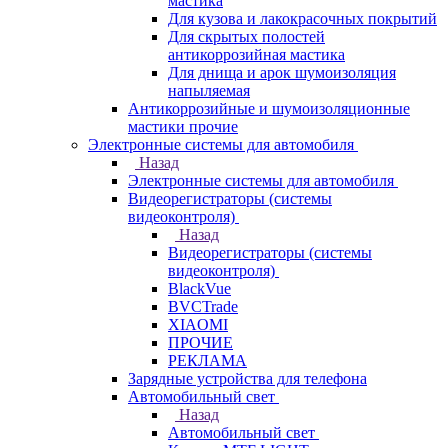
мастика
Для кузова и лакокрасочных покрытий
Для скрытых полостей
антикоррозийная мастика
Для днища и арок шумоизоляция
напыляемая
Антикоррозийные и шумоизоляционные
мастики прочие
Электронные системы для автомобиля
Назад
Электронные системы для автомобиля
Видеорегистраторы (системы
видеоконтроля)
Назад
Видеорегистраторы (системы
видеоконтроля)
BlackVue
BVCTrade
XIAOMI
ПРОЧИЕ
РЕКЛАМА
Зарядные устройства для телефона
Автомобильный свет
Назад
Автомобильный свет