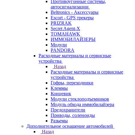
Противоугонные системы,
автосигнализации
Beltronics - Аксессуары
Escort - GPS трекеры
PRIZRAK
Secret Agent-X
TOMAHAWK
ИММОБИЛАЙЗЕРЫ
Модули
PANDORA
Расходные материалы и сервисные
устройства
Назад
Расходные материалы и сервисные
устройства
Гофры, переходники
Клеммы
Концевик
Модули стеклоподъемников
Модуль обхода иммобилайзера
Предохранители
Приводы, соленоиды
Разьемы
Дополнительное оснащение автомобилей
Назад