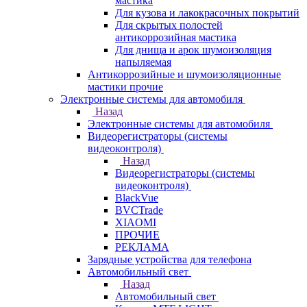
мастика
Для кузова и лакокрасочных покрытий
Для скрытых полостей
антикоррозийная мастика
Для днища и арок шумоизоляция
напыляемая
Антикоррозийные и шумоизоляционные
мастики прочие
Электронные системы для автомобиля
Назад
Электронные системы для автомобиля
Видеорегистраторы (системы
видеоконтроля)
Назад
Видеорегистраторы (системы
видеоконтроля)
BlackVue
BVCTrade
XIAOMI
ПРОЧИЕ
РЕКЛАМА
Зарядные устройства для телефона
Автомобильный свет
Назад
Автомобильный свет