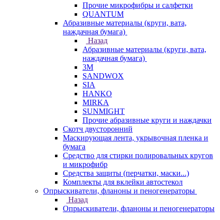
Прочие микрофибры и салфетки
QUANTUM
Абразивные материалы (круги, вата,
наждачная бумага)
Назад
Абразивные материалы (круги, вата,
наждачная бумага)
3М
SANDWOX
SIA
HANKO
MIRKA
SUNMIGHT
Прочие абразивные круги и наждачки
Скотч двусторонний
Маскирующая лента, укрывочная пленка и
бумага
Средство для стирки полировальных кругов
и микрофибр
Средства защиты (перчатки, маски...)
Комплекты для вклейки автостекол
Опрыскиватели, фланоны и пеногенераторы
Назад
Опрыскиватели, фланоны и пеногенераторы