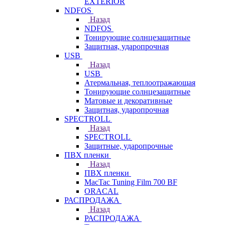
EXTERIOR
NDFOS
Назад
NDFOS
Тонирующие солнцезащитные
Защитная, ударопрочная
USB
Назад
USB
Атермальная, теплоотражающая
Тонирующие солнцезащитные
Матовые и декоративные
Защитная, ударопрочная
SPECTROLL
Назад
SPECTROLL
Защитные, ударопрочные
ПВХ пленки
Назад
ПВХ пленки
MacTac Tuning Film 700 BF
ORACAL
РАСПРОДАЖА
Назад
РАСПРОДАЖА