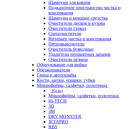
Шампуни для ковров
Подкапотное пространство чистка и
консервация
Шампуни и моющие средства
Очистители дисков и кузова
Очистители стекол
Спецочистители
Интерьер чистка и консервация
Пятновыводители
Очиститель безводные
Удалители неприятных запахов
Очистители резины
Оборудование для мойки
Обезжириватели
Глина и автоскрабы
Кисти, щетки, ершики, губки
Микрофибры, салфетки, полотенца
Назад
Микрофибры, салфетки, полотенца
Hi-TECH
3D
3М
DRY MONSTER
JETAPRO
RBS