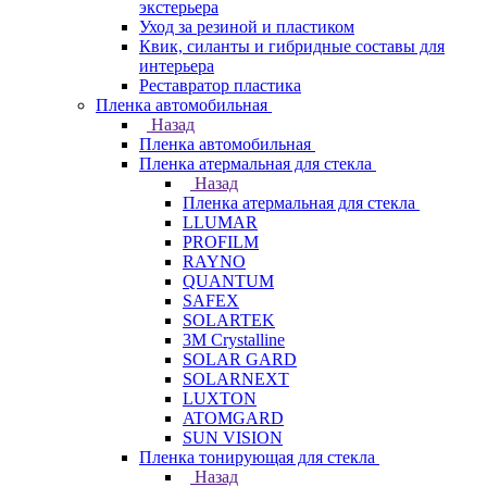
экстерьера
Уход за резиной и пластиком
Квик, силанты и гибридные составы для
интерьера
Реставратор пластика
Пленка автомобильная
Назад
Пленка автомобильная
Пленка атермальная для стекла
Назад
Пленка атермальная для стекла
LLUMAR
PROFILM
RAYNO
QUANTUM
SAFEX
SOLARTEK
3M Crystalline
SOLAR GARD
SOLARNEXT
LUXTON
ATOMGARD
SUN VISION
Пленка тонирующая для стекла
Назад