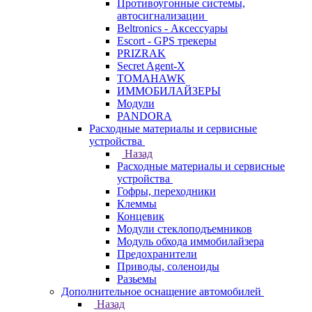
Противоугонные системы,
автосигнализации
Beltronics - Аксессуары
Escort - GPS трекеры
PRIZRAK
Secret Agent-X
TOMAHAWK
ИММОБИЛАЙЗЕРЫ
Модули
PANDORA
Расходные материалы и сервисные
устройства
Назад
Расходные материалы и сервисные
устройства
Гофры, переходники
Клеммы
Концевик
Модули стеклоподъемников
Модуль обхода иммобилайзера
Предохранители
Приводы, соленоиды
Разьемы
Дополнительное оснащение автомобилей
Назад