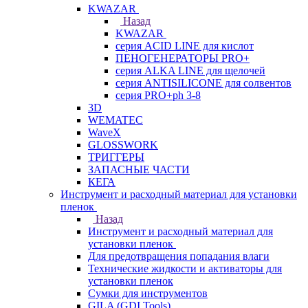
KWAZAR
Назад
KWAZAR
серия ACID LINE для кислот
ПЕНОГЕНЕРАТОРЫ PRO+
серия ALKA LINE для щелочей
серия ANTISILICONE для солвентов
серия PRO+ph 3-8
3D
WEMATEC
WaveX
GLOSSWORK
ТРИГГЕРЫ
ЗАПАСНЫЕ ЧАСТИ
КЕГА
Инструмент и расходный материал для установки
пленок
Назад
Инструмент и расходный материал для
установки пленок
Для предотвращения попадания влаги
Технические жидкости и активаторы для
установки пленок
Сумки для инструментов
GILA (GDI Tools)