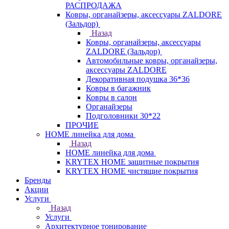
РАСПРОДАЖА
Ковры, органайзеры, аксессуары ZALDORE
(Зальдор)
Назад
Ковры, органайзеры, аксессуары
ZALDORE (Зальдор)
Автомобильные ковры, органайзеры,
аксессуары ZALDORE
Декоративная подушка 36*36
Ковры в багажник
Ковры в салон
Органайзеры
Подголовники 30*22
ПРОЧИЕ
HOME линейка для дома
Назад
HOME линейка для дома
KRYTEX HOME защитные покрытия
KRYTEX HOME чистящие покрытия
Бренды
Акции
Услуги
Назад
Услуги
Архитектурное тонирование