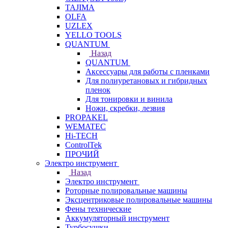
TAJIMA
OLFA
UZLEX
YELLO TOOLS
QUANTUM
Назад
QUANTUM
Аксессуары для работы с пленками
Для полиуретановых и гибридных
пленок
Для тонировки и винила
Ножи, скребки, лезвия
PROPAKEL
WEMATEC
Hi-TECH
ControlTek
ПРОЧИЙ
Электро инструмент
Назад
Электро инструмент
Роторные полировальные машины
Эксцентриковые полировальные машины
Фены технические
Аккумуляторный инструмент
Турбосушки