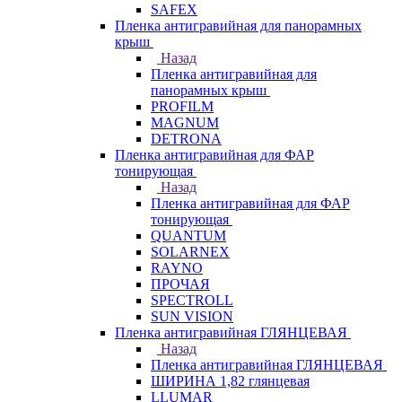
SAFEX
Пленка антигравийная для панорамных
крыш
Назад
Пленка антигравийная для
панорамных крыш
PROFILM
MAGNUM
DETRONA
Пленка антигравийная для ФАР
тонирующая
Назад
Пленка антигравийная для ФАР
тонирующая
QUANTUM
SOLARNEX
RAYNO
ПРОЧАЯ
SPECTROLL
SUN VISION
Пленка антигравийная ГЛЯНЦЕВАЯ
Назад
Пленка антигравийная ГЛЯНЦЕВАЯ
ШИРИНА 1,82 глянцевая
LLUMAR