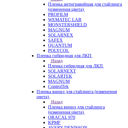
Пленка антигравийная для стайлинга
(изменения цвета)
PROFILM
WEMATEC LAB
MONSTERSHIELD
MAGNUM
SOLARNEX
SAFEX
QUANTUM
POLYCOL
Пленка гибридная для ЛКП
Назад
Пленка гибридная для ЛКП
SOLARNEXT
SOLARTEK
MAGNUM
ControlTek
Пленка винил для стайлинга (изменения
цвета)
Назад
Пленка винил для стайлинга
(изменения цвета)
ORACAL 970
KPMF
AVERY DENISSON