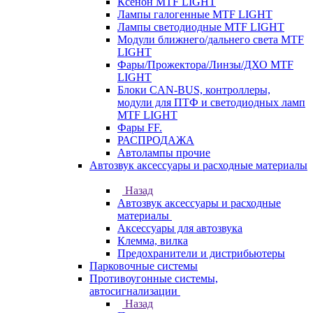
Ксенон MTF LIGHT
Лампы галогенные MTF LIGHT
Лампы светодиодные MTF LIGHT
Модули ближнего/дальнего света MTF
LIGHT
Фары/Прожектора/Линзы/ДХО MTF
LIGHT
Блоки CAN-BUS, контроллеры,
модули для ПТФ и светодиодных ламп
MTF LIGHT
Фары FF.
РАСПРОДАЖА
Автолампы прочие
Автозвук аксессуары и расходные материалы
Назад
Автозвук аксессуары и расходные
материалы
Аксессуары для автозвука
Клемма, вилка
Предохранители и дистрибьютеры
Парковочные системы
Противоугонные системы,
автосигнализации
Назад