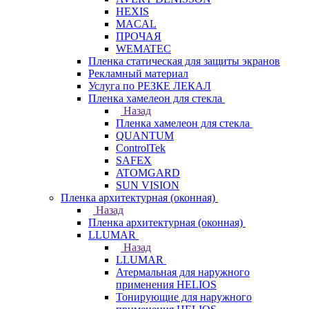
HEXIS
MACAL
ПРОЧАЯ
WEMATEC
Пленка статическая для защиты экранов
Рекламный материал
Услуга по РЕЗКЕ ЛЕКАЛ
Пленка хамелеон для стекла
Назад
Пленка хамелеон для стекла
QUANTUM
ControlTek
SAFEX
ATOMGARD
SUN VISION
Пленка архитектурная (оконная)
Назад
Пленка архитектурная (оконная)
LLUMAR
Назад
LLUMAR
Атермальная для наружного
применения HELIOS
Тонирующие для наружного