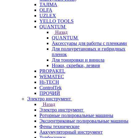
TAJIMA
OLFA
UZLEX
YELLO TOOLS
QUANTUM
Назад
QUANTUM
Аксессуары для работы с пленками
Для полиуретановых и гибридных
пленок
Для тонировки и винила
Ножи, скребки, лезвия
PROPAKEL
WEMATEC
Hi-TECH
ControlTek
ПРОЧИЙ
Электро инструмент
Назад
Электро инструмент
Роторные полировальные машины
Эксцентриковые полировальные машины
Фены технические
Аккумуляторный инструмент
Турбосушки