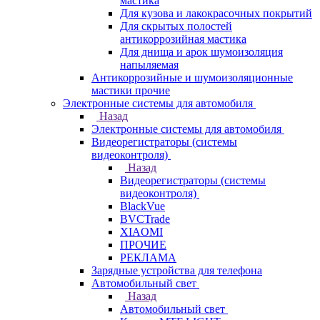
мастика
Для кузова и лакокрасочных покрытий
Для скрытых полостей
антикоррозийная мастика
Для днища и арок шумоизоляция
напыляемая
Антикоррозийные и шумоизоляционные
мастики прочие
Электронные системы для автомобиля
Назад
Электронные системы для автомобиля
Видеорегистраторы (системы
видеоконтроля)
Назад
Видеорегистраторы (системы
видеоконтроля)
BlackVue
BVCTrade
XIAOMI
ПРОЧИЕ
РЕКЛАМА
Зарядные устройства для телефона
Автомобильный свет
Назад
Автомобильный свет