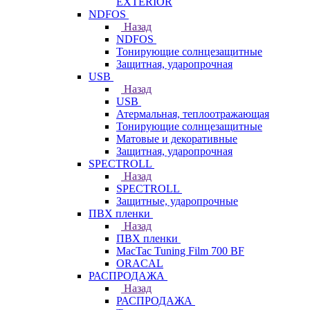
EXTERIOR
NDFOS
Назад
NDFOS
Тонирующие солнцезащитные
Защитная, ударопрочная
USB
Назад
USB
Атермальная, теплоотражающая
Тонирующие солнцезащитные
Матовые и декоративные
Защитная, ударопрочная
SPECTROLL
Назад
SPECTROLL
Защитные, ударопрочные
ПВХ пленки
Назад
ПВХ пленки
MacTac Tuning Film 700 BF
ORACAL
РАСПРОДАЖА
Назад
РАСПРОДАЖА