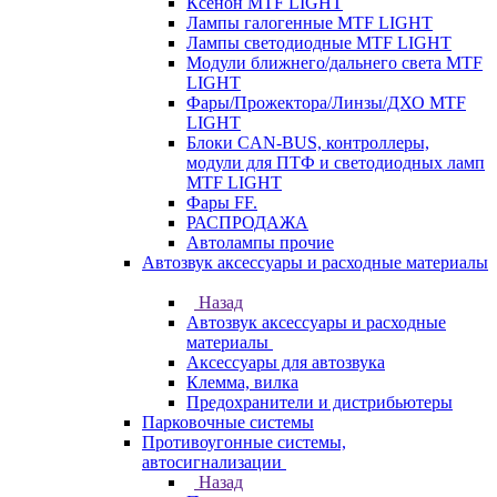
Ксенон MTF LIGHT
Лампы галогенные MTF LIGHT
Лампы светодиодные MTF LIGHT
Модули ближнего/дальнего света MTF
LIGHT
Фары/Прожектора/Линзы/ДХО MTF
LIGHT
Блоки CAN-BUS, контроллеры,
модули для ПТФ и светодиодных ламп
MTF LIGHT
Фары FF.
РАСПРОДАЖА
Автолампы прочие
Автозвук аксессуары и расходные материалы
Назад
Автозвук аксессуары и расходные
материалы
Аксессуары для автозвука
Клемма, вилка
Предохранители и дистрибьютеры
Парковочные системы
Противоугонные системы,
автосигнализации
Назад