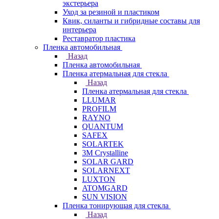
экстерьера
Уход за резиной и пластиком
Квик, силанты и гибридные составы для
интерьера
Реставратор пластика
Пленка автомобильная
Назад
Пленка автомобильная
Пленка атермальная для стекла
Назад
Пленка атермальная для стекла
LLUMAR
PROFILM
RAYNO
QUANTUM
SAFEX
SOLARTEK
3M Crystalline
SOLAR GARD
SOLARNEXT
LUXTON
ATOMGARD
SUN VISION
Пленка тонирующая для стекла
Назад