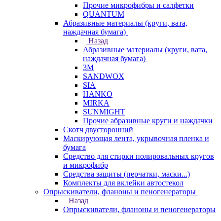
Прочие микрофибры и салфетки
QUANTUM
Абразивные материалы (круги, вата,
наждачная бумага)
Назад
Абразивные материалы (круги, вата,
наждачная бумага)
3М
SANDWOX
SIA
HANKO
MIRKA
SUNMIGHT
Прочие абразивные круги и наждачки
Скотч двусторонний
Маскирующая лента, укрывочная пленка и
бумага
Средство для стирки полировальных кругов
и микрофибр
Средства защиты (перчатки, маски...)
Комплекты для вклейки автостекол
Опрыскиватели, фланоны и пеногенераторы
Назад
Опрыскиватели, фланоны и пеногенераторы