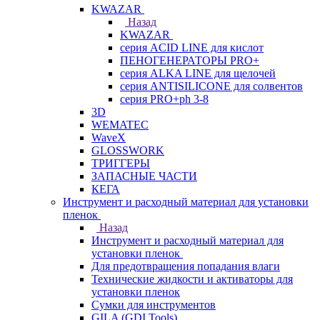
KWAZAR
Назад
KWAZAR
серия ACID LINE для кислот
ПЕНОГЕНЕРАТОРЫ PRO+
серия ALKA LINE для щелочей
серия ANTISILICONE для солвентов
серия PRO+ph 3-8
3D
WEMATEC
WaveX
GLOSSWORK
ТРИГГЕРЫ
ЗАПАСНЫЕ ЧАСТИ
КЕГА
Инструмент и расходный материал для установки
пленок
Назад
Инструмент и расходный материал для
установки пленок
Для предотвращения попадания влаги
Технические жидкости и активаторы для
установки пленок
Сумки для инструментов
GILA (GDI Tools)