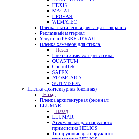
HEXIS
MACAL
ПРОЧАЯ
WEMATEC
Пленка статическая для защиты экранов
Рекламный материал
Услуга по РЕЗКЕ ЛЕКАЛ
Пленка хамелеон для стекла
Назад
Пленка хамелеон для стекла
QUANTUM
ControlTek
SAFEX
ATOMGARD
SUN VISION
Пленка архитектурная (оконная)
Назад
Пленка архитектурная (оконная)
LLUMAR
Назад
LLUMAR
Атермальная для наружного
применения HELIOS
Тонирующие для наружного