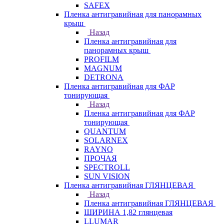
SAFEX
Пленка антигравийная для панорамных
крыш
Назад
Пленка антигравийная для
панорамных крыш
PROFILM
MAGNUM
DETRONA
Пленка антигравийная для ФАР
тонирующая
Назад
Пленка антигравийная для ФАР
тонирующая
QUANTUM
SOLARNEX
RAYNO
ПРОЧАЯ
SPECTROLL
SUN VISION
Пленка антигравийная ГЛЯНЦЕВАЯ
Назад
Пленка антигравийная ГЛЯНЦЕВАЯ
ШИРИНА 1,82 глянцевая
LLUMAR