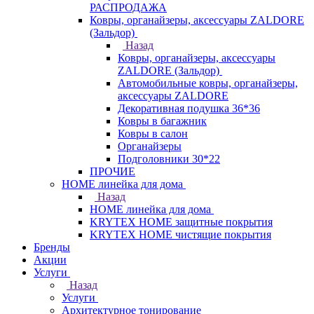
РАСПРОДАЖА
Ковры, органайзеры, аксессуары ZALDORE
(Зальдор)
Назад
Ковры, органайзеры, аксессуары
ZALDORE (Зальдор)
Автомобильные ковры, органайзеры,
аксессуары ZALDORE
Декоративная подушка 36*36
Ковры в багажник
Ковры в салон
Органайзеры
Подголовники 30*22
ПРОЧИЕ
HOME линейка для дома
Назад
HOME линейка для дома
KRYTEX HOME защитные покрытия
KRYTEX HOME чистящие покрытия
Бренды
Акции
Услуги
Назад
Услуги
Архитектурное тонирование