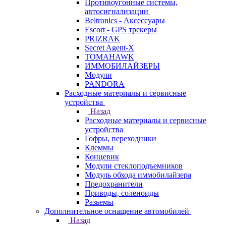
Противоугонные системы,
автосигнализации
Beltronics - Аксессуары
Escort - GPS трекеры
PRIZRAK
Secret Agent-X
TOMAHAWK
ИММОБИЛАЙЗЕРЫ
Модули
PANDORA
Расходные материалы и сервисные
устройства
Назад
Расходные материалы и сервисные
устройства
Гофры, переходники
Клеммы
Концевик
Модули стеклоподъемников
Модуль обхода иммобилайзера
Предохранители
Приводы, соленоиды
Разьемы
Дополнительное оснащение автомобилей
Назад