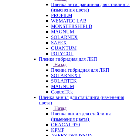
Пленка антигравийная для стайлинга
(изменения цвета)
PROFILM
WEMATEC LAB
MONSTERSHIELD
MAGNUM
SOLARNEX
SAFEX
QUANTUM
POLYCOL
Пленка гибридная для ЛКП
Назад
Пленка гибридная для ЛКП
SOLARNEXT
SOLARTEK
MAGNUM
ControlTek
Пленка винил для стайлинга (изменения
цвета)
Назад
Пленка винил для стайлинга
(изменения цвета)
ORACAL 970
KPMF
AVERY DENISSON