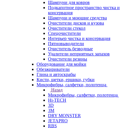
Шампуни для ковров
Подкапотное пространство чистка и
консервация
Шампуни и моющие средства
Очистители дисков и кузова
Очистители стекол
Спецочистители
Интерьер чистка и консервация
Пятновыводители
Очиститель безводные
Удалители неприятных запахов
Очистители резины
Оборудование для мойки
Обезжириватели
Глина и автоскрабы
Кисти, щетки, ершики, губки
Микрофибры, салфетки, полотенца
Назад
Микрофибры, салфетки, полотенца
Hi-TECH
3D
3М
DRY MONSTER
JETAPRO
RBS